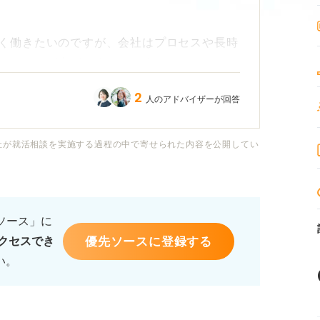
く働きたいのですが、会社はプロセスや長時
ーションが上がりません。また、キャリアに
います。
2
人のアドバイザーが回答
べきでしょうか？ それとも、考え方を変え
わかりません。
社が就活相談を実施する過程の中で寄せられた内容を公開してい
だ経験がある方や、人事・キャリアに詳しい
や転職の判断基準についてアドバイスをお願
るソース」に
優先ソースに登録する
クセスでき
い。