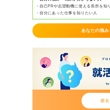
う。
・自己PRや志望動機に使える長所を知
・自分にあった仕事を知りたい人
改善期限を4〜8週（2カ月までを目
兆しがなければ、静かに転職準備を
あなたの強み
半年後の自分の価値を見据え
市場価値の観点では「この会社で半
増えない見通しが付きそうであれば
もし心身に負荷が強いときは無理に
ことが次の一歩を確実にします。焦
0
匿名