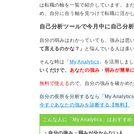
は転職の軸を一覧で紹介しています。ま
／
め、自分に合う軸を見つけて転職に活か
成長に資するか
自己分析ツールで今月中に自己分
」の3点で見極めると整理できます。
自分の弱みはわかっていても、強みは思
て言えるのかな？」
と悩んでいる人は多
ただし、社内での不正やハラスメン
康や法令にかかわる領域は安全に退
そんな時は「
My Analytics
」を活用しま
いくだけで、
あなたの強み・弱みが簡単
小さな改善提案から。 期限
無料で使える
ので、自分の強みを確かめ
一方で評価の物差しや進め方のズレ
自分の長所を分析するなら「My Analyti
作ると改善余地が生まれます。
今すぐあなたの強みを診断する【無料】
日々の成果指標と所要時間を簡単に記
こんな人に「My Analytics」はおすすめ
次レビューさせてください。会議はア
す」と依頼する、といったように、
・自分の強み・弱みが分からない人