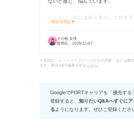
ないと感じ、悩んでいます。
たとえば、私は成果を重視して効率良
⋯続きを読む▼
間労働を評価する傾向があり、モチベ
対する考え方も大きく異なると感じて
その他 女性
質問日：
2025/11/27
このような場合、すぐに転職を検討す
て今の環境に適応する努力をすべきか
※質問は、エントリーフォームからの内容、または弊
ます。就活Q&A 編集方針は
こちら
同じように仕事の価値観のズレで悩ん
方がいらっしゃれば、具体的な対処法
GoogleでPORTキャリアを「優先す
いいたします。
登録すると、
知りたいQ&Aへすぐにア
る
ようになります。ぜひご登録くださ