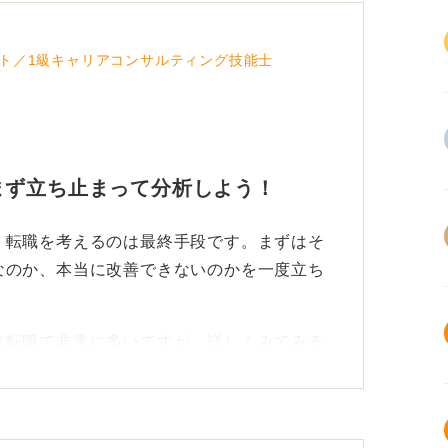
ト／1級キャリアコンサルティング技能士
まず立ち止まって分析しよう！
、転職を考えるのは最終手段です。まずはそ
なのか、本当に改善できないのかを一度立ち
は転職で非常に多いですが、詳しくみてみる
題や、改善できる認識のずれであることも少
ていても、実際に働いてみて合わないと感じ