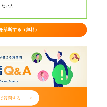
りたい人
安とする）で区切り、それでも変わっていく
並走させるのが現実的です。
を診断する（無料）
た判断も大事
年後に語れる成果が増えるか」を問いにし、
、環境を変える選択が合理的です。
延命せず、まず睡眠と生活リズムを立て直す
らず戦略的に考えましょう。
で質問する