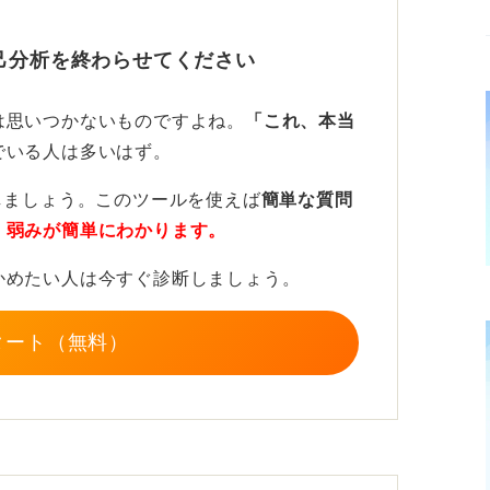
の可能性もあります。
己分析を終わらせてください
第一に自分の軸を見直そう！
は思いつかないものですよね。
「これ、本当
すると、メンタルに不調をきたす恐れがあり
でいる人は多いはず。
善できることがないか自問しましょう。
しましょう。このツールを使えば
簡単な質問
は心身に不調をきたすと判断した場合は、自
・弱みが簡単にわかります。
くうえでの優先順位や軸を明確にすることが
かめたい人は今すぐ診断しましょう。
はその点をしっかり確認してから転職活動を
タート（無料）