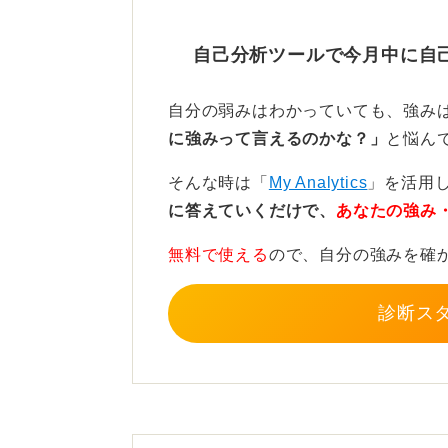
るなら、それは長期的なミスマッチ
自己分析ツールで今月中に自
我慢は禁物！ 心身の健康を
自分の弱みはわかっていても、強み
長期的なミスマッチを我慢して放置
に強みって言えるのかな？」
と悩ん
ます。転職を考える前に、まずは改
そんな時は「
My Analytics
」を活用
それでも変えられない、このままで
に答えていくだけで、
あなたの強み
分が譲れることと譲れないこと、働
無料で使える
ので、自分の強みを確
大切です。
そのうえで、次の会社を探すときに
診断ス
進めると良いですよ。
0