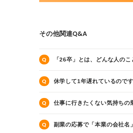
その他関連Q&A
「26卒」とは、どんな人の
休学して1年遅れているので
か？
仕事に行きたくない気持ちの
副業の応募で「本業の会社名