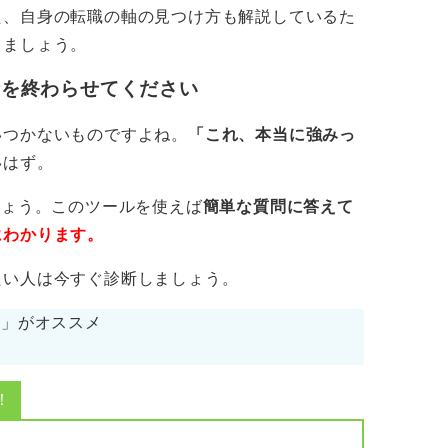
た、自身の転職の軸の見つけ方も解説しているた
しましょう。
析を終わらせてください
いつかないものですよね。
「これ、本当に強みっ
いはず。
ト、恒常的な長時間労働の強制のような、健
避するのが妥当です。
しょう。このツールを使えば
簡単な質問に答えて
にわかります。
を決めて改善に向き合おう
たい人は今すぐ診断しましょう。
は、まず数週間の「見える化」で対話材料を
cs」がオススメ
録し、上司に「次の四半期はこのKPIで週
！
ジェンダ事前共有で30分化を試したいで
小さな仮説検証を一つだけ提案してみましょ