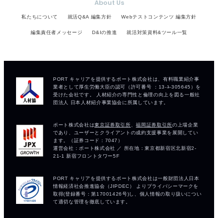
About Us
私たちについて
就活Q&A 編集方針
Webテストコンテンツ 編集方針
編集責任者メッセージ
D&Iの推進
就活対策資料&ツール一覧