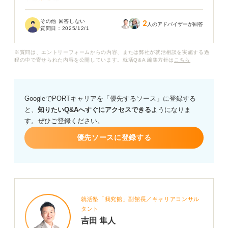
んでいます。
その他 回答しない
2
生活保護を受けている場合、就職活動に際して、これら
人のアドバイザーが回答
質問日：
2025/12/1
の費用について公的な支援や手当が支給される制度はあ
るのでしょうか？
※質問は、エントリーフォームからの内容、または弊社が就活相談を実施する過
程の中で寄せられた内容を公開しています。就活Q&A 編集方針は
こちら
あるとすれば、どのような条件で、どれくらいの金額が
支給されるのか、また、どこに相談すれば良いのか、具
体的な手続きについて教えていただきたいです。
GoogleでPORTキャリアを「優先するソース」に登録する
と、
知りたいQ&Aへすぐにアクセスできる
ようになりま
ケースワーカーさんに相談するのが一番だとは思うので
す。ぜひご登録ください。
すが、事前に制度の概要を知っておきたいため、アドバ
イスをお願いいたします。
優先ソースに登録する
就活塾「我究館」副館長／キャリアコンサル
タント
吉田 隼人