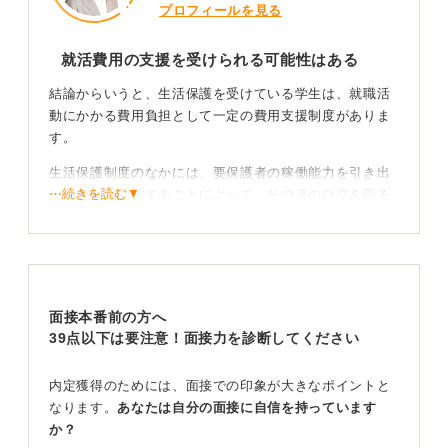
プロフィールを見る
就活費用の支援を受けられる可能性はある
結論からいうと、生活保護を受けている学生は、就職活
動にかかる費用負担として一定の費用支援制度がありま
す。
生活保護制度のなかには、要保護者の稼働能力を引き出
⋯続きを読む▼
し、それを助長することによって、その者の自立を図る
ことを目的として、生業扶助というものが存在し、その
中には就職支度費として、就職活動で使用するスーツや
靴、初任給支給までの通勤費などが支給されます。
それ以外にも、生計の維持に役立つ生業に就くために必
面接本番前の方へ
要な技能を修得する技能習得費などの制度もあります。
39点以下は要注意！面接力を診断してください
制度の対象可否をケースワーカーに確認することが
最初のステップになる
内定獲得のためには、面接での印象が大きなポイントと
なります。
あなたは自分の面接に自信を持っています
か？
実際の申請は、まずケースワーカーに相談することが必