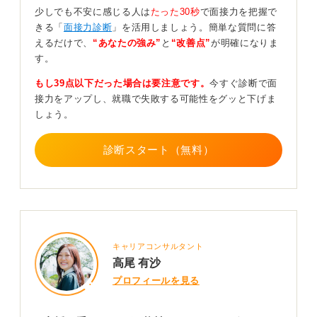
須です。あなたの状況に合わせて、どの制度が適用され
少しでも不安に感じる人は
たった30秒
で面接力を把握で
るかを判断し、申請書類や見積書などの準備方法を案内
きる「
面接力診断
」を活用しましょう。簡単な質問に答
してもらえます。
えるだけで、
“あなたの強み”
と
“改善点”
が明確になりま
す。
また、大学に在籍している場合は、大学のキャリアセン
ターにも相談してみることも有効な方法です。実際に交
もし39点以下だった場合は要注意です。
今すぐ診断で面
通費や証明写真代を支援してくれる大学もあります。
接力をアップし、就職で失敗する可能性をグッと下げま
しょう。
ネットである程度情報を調べたら、身の回りのケースワ
ーカーやハローワーク、大学など様々な方向から情報を
集めることが、安心して就職活動を進めるための一歩と
診断スタート（無料）
なります。
0
キャリアコンサルタント
高尾 有沙
プロフィールを見る