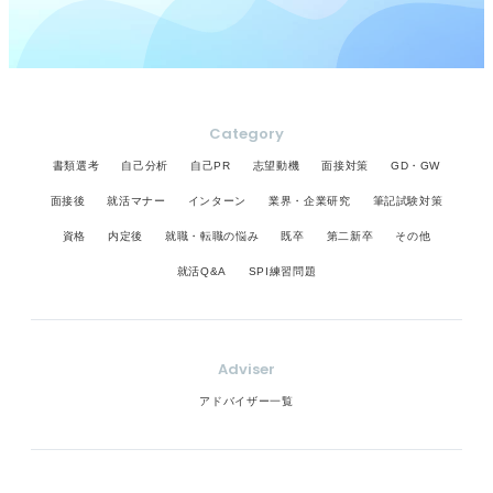
Category
書類選考
自己分析
自己PR
志望動機
面接対策
GD・GW
面接後
就活マナー
インターン
業界・企業研究
筆記試験対策
資格
内定後
就職・転職の悩み
既卒
第二新卒
その他
就活Q&A
SPI練習問題
Adviser
アドバイザー一覧