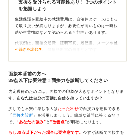
支援を受けられる可能性あり！ 3つのポイント
を把握しよう
生活保護を受給中の就活費用は、自治体とケースによっ
て取り扱いが異なりますが、必要性が高いものは一時扶
助や生業扶助などで認められる可能性があります。
代表例は、面接交通費、証明写真、履歴書、スーツや靴
⋯続きを読む▼
の最低限の購入、健康診断書の費用などです。
ポイントは、以下の3点です。
①事前相談・事前申請（後から領収書だけ出すのは不可
面接本番前の方へ
になりがちなので注意が必要です）
39点以下は要注意！面接力を診断してください
②見積書・開催案内・求人票など就活に必須である根拠
内定獲得のためには、面接での印象が大きなポイントとなりま
資料の提出（資料の提出は意外と面倒ですが後回しにし
す。
あなたは自分の面接に自信を持っていますか？
ないのが大事）
少しでも不安に感じる人は
たった30秒
で面接力を把握できる
③購入は最廉価帯で代替可能な範囲で（周りに合わせて
「
面接力診断
」を活用しましょう。簡単な質問に答えるだけ
高いものでそろえず、ネットなどを駆使し、オトクな情
で、
“あなたの強み”
と
“改善点”
が明確になります。
報や社会人が安価に入手している経路などをチェック）
もし39点以下だった場合は要注意です。
今すぐ診断で面接力を