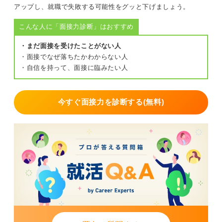
ハローワークや自治体など使える制度も活用しよう
アップし、就職で失敗する可能性をグッと下げましょう。
こんな人に「面接力診断」はおすすめ
並行して、ハローワークの就職支援、自治体の就労準備
支援事業、スーツの貸与・割引制度、大学の交通費補助
・まだ面接を受けたことがない人
や証明写真補助も活用できます。場合によっては社会福
・面接でなぜ落ちたかわからない人
祉協議会の生活福祉資金（就職支度費）など、貸付系の
・自信を持って、面接に臨みたい人
選択肢もあります。
まずは担当ケースワーカーさんに「必要経費の一覧」・
今すぐ面接力を診断する(無料)
「時期」・「最安の見積もり」をもって相談し、許可後
に購入・利用する流れを徹底しましょう。
0