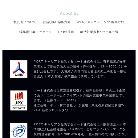
About Us
私たちについて
就活Q&A 編集方針
Webテストコンテンツ 編集方針
編集責任者メッセージ
D&Iの推進
就活対策資料&ツール一覧