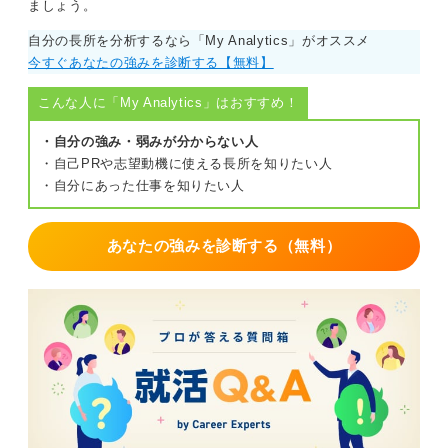
ましょう。
三つ目は仕事の裁量や発言権の制限です。役職が上がら
自分の長所を分析するなら「My Analytics」がオススメ
ないことで大きなプロジェクトや意思決定に関わる機会
今すぐあなたの強みを診断する【無料】
が減り、自分の専門性を発揮しにくくなる可能性があり
ます。
こんな人に「My Analytics」はおすすめ！
昇進以外のキャリアアップをどう選ぶかを整理して
・自分の強み・弱みが分からない人
考えよう
・自己PRや志望動機に使える長所を知りたい人
・自分にあった仕事を知りたい人
焦燥感があるならキャリアアップが管理職という狭い定
義に縛られず、プレイヤーとして専門性を極めるなど自
あなたの強みを診断する（無料）
身の価値観に合った心地よく成長できる道を探すことが
重要です。
まずは上司と今後の働き方について相談し、自身の納得
のいくキャリアプランを明確にすることから始めてみま
しょう。
0