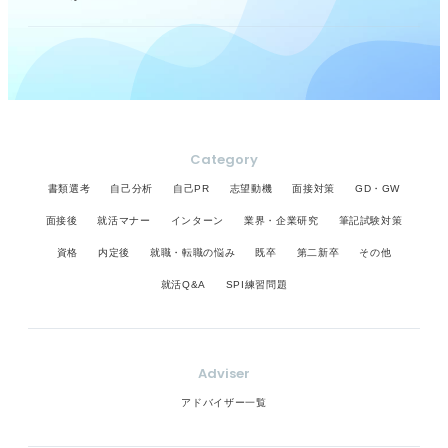
Category
書類選考
自己分析
自己PR
志望動機
面接対策
GD・GW
面接後
就活マナー
インターン
業界・企業研究
筆記試験対策
資格
内定後
就職・転職の悩み
既卒
第二新卒
その他
就活Q&A
SPI練習問題
Adviser
アドバイザー一覧