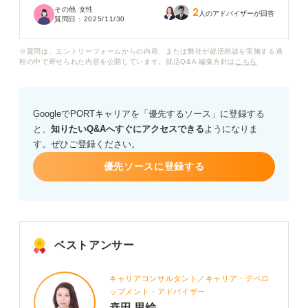
その他 女性
2
のままのほうがいいな」と思ってしまいます。
人のアドバイザーが回答
質問日：
2025/11/30
ただ周りの同年代の女性社員はキャリアアップを目指し
※質問は、エントリーフォームからの内容、または弊社が就活相談を実施する過
てどんどん昇進しており、このままでいいのかと焦りも
程の中で寄せられた内容を公開しています。就活Q&A 編集方針は
こちら
感じています。
そもそも出世したくないと考えるのは変なのでしょう
GoogleでPORTキャリアを「優先するソース」に登録する
か？ 出世しないことにデメリットがあるのかも知りたい
と、
知りたいQ&Aへすぐにアクセスできる
ようになりま
です。
す。ぜひご登録ください。
優先ソースに登録する
ベストアンサー
キャリアコンサルタント／キャリア・デベロ
ップメント・アドバイザー
桒田 里絵