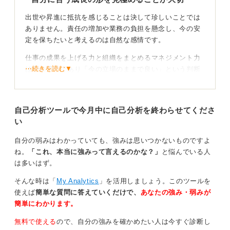
出世や昇進に抵抗を感じることは決して珍しいことでは
ありません。責任の増加や業務の負担を懸念し、今の安
定を保ちたいと考えるのは自然な感情です。
仕事の成果を上げる力と組織をまとめるマネジメント力
⋯続きを読む▼
は別の適性であり「今の立場のままで良い」という判断
も一つの選択肢と言えます。
ただし周囲の昇進や成長を見て焦りを感じる場合は、出
自己分析ツールで今月中に自己分析を終わらせてくださ
世しない道を選ぶことのデメリットも理解しておく必要
い
があります。
まず一つ目は収入の伸び悩みとキャリアの停滞です。昇
自分の弱みはわかっていても、強みは思いつかないものですよ
進を重ねる同年代と比べて給与上昇が緩やかになり、将
ね。
「これ、本当に強みって言えるのかな？」
と悩んでいる人
来的な生活設計やモチベーションに影響する可能性があ
は多いはず。
ります。
そんな時は「
My Analytics
」を活用しましょう。このツールを
二つ目は職場での立場や人間関係の変化です。同期や後
使えば
簡単な質問に答えていくだけで、
あなたの強み・弱みが
輩が上司になることで複雑な感情が生じることや「やる
簡単にわかります。
気がない」と誤解されるなど、居心地が悪くなるケース
無料で使える
ので、自分の強みを確かめたい人は今すぐ診断し
もあります。