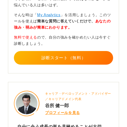
悩んでいる人は多いはず。
にしよう
そんな時は「
My Analytics
」を活用しましょう。このツ
そこから逆算してください。どんな働き方を選べば、あ
ールを使えば
簡単な質問に答えていくだけで、
あなたの
なたは幸せな人生を送ることができるのでしょうか。
強み・弱みが簡単にわかります。
その答えに合った働き方を選べば良いと思います。
無料で使える
ので、自分の強みを確かめたい人は今すぐ
診断しましょう。
人が出世しようがどうしようが、それとは関係なく自分
の幸せな人生にとって出世が必要だと思えば出世すれば
診断スタート（無料）
いいし、必要ないと思えばしない働き方を選べばいいの
です。それだけだと思います。
1
キャリア・デベロップメント・アドバイザー
／キャリアドメイン代表
谷所 健一郎
プロフィールを見る
自分に合う成長の形を見極めることが大切