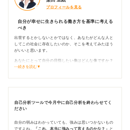
プロフィールを見る
自分が幸せに生きられる働き方を基準に考える
べき
出世するとかしないとかではなく、あなたがどんな人と
してこの社会に存在したいのか、そこを考えてみたほう
がいいと思います。
あなたにとって自分の目指したい像はどんな像ですか？
⋯続きを読む▼
一番幸せな自分はどんな環境で、どんな生活をしている
自分ですか？
いくら仕事が大事だからといっても、仕事は人生の一部
でしかありません。
自己分析ツールで今月中に自己分析を終わらせてく
大げさな話になるかもしれませんが、あなたは何のため
ださい
に生きているかというと、幸せを感じて、生まれてきて
良かったと思う瞬間を味わうためではないでしょうか。
自分の弱みはわかっていても、強みは思いつかないもの
ですよね。
「これ、本当に強みって言えるのかな？」
と
理想の人生像から逆算して働き方を選ぶ視点を明確