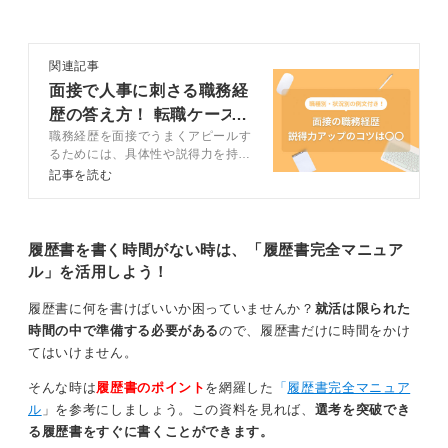
ールになると思う仕事については書きましょう。
履歴書の日付の部分にブランクがあると、その部分につ
関連記事
いて質問があると思います。
面接で人事に刺さる職務経
たとえば「子育て期間としてお休みをしていました」
歴の答え方！ 転職ケース
「家族の事情で仕事をお休みしていました」など理由を
職務経歴を面接でうまくアピールす
別の7例文付き
話せる様にしておきましょう。
るためには、具体性や説得力を持た
せて、わかりやすく伝えることが重
記事を読む
要です。この記事では職務経歴のア
1
ピールで好印象を残す方法につい
て、キャリアコンサルタントが解説
します。企業に貢献できる人材であ
履歴書を書く時間がない時は、「履歴書完全マニュア
ることをアピールするために、ぜひ
ル」を活用しよう！
参考にして効果的な内容に仕上げま
しょう。
履歴書に何を書けばいいか困っていませんか？
就活は限られた
時間の中で準備する必要がある
ので、履歴書だけに時間をかけ
てはいけません。
そんな時は
履歴書のポイント
を網羅した
「
履歴書完全マニュア
ル
」を参考にしましょう。この資料を見れば、
選考を突破でき
る履歴書をすぐに書くことができます。