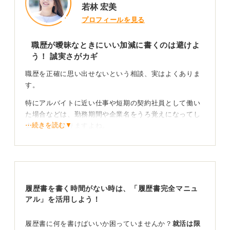
若林 宏美
プロフィールを見る
職歴が曖昧なときにいい加減に書くのは避けよ
う！ 誠実さがカギ
職歴を正確に思い出せないという相談、実はよくありま
す。
特にアルバイトに近い仕事や短期の契約社員として働い
た場合などは、勤務期間や企業名をうろ覚えになってし
⋯続きを読む▼
まうこともありますよね。
まず大切なのは「思い出せない＝いい加減に書くしかな
い」ではないということ。確認できる方法はいくつかあ
ります。
履歴書を書く時間がない時は、「履歴書完全マニュ
思い出せない部分は証拠資料をたどりながら誠実に
アル」を活用しよう！
補えば問題ない
履歴書に何を書けばいいか困っていませんか？
就活は限
たとえば源泉徴収票や雇用保険被保険者証、給与明細、