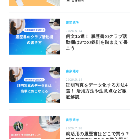
書類選考
2026.5.14
例文15選！ 履歴書のクラブ活
動欄は3つの鉄則を踏まえて書
こう
書類選考
2026.5.14
証明写真をデータ化する方法4
選！ 活用方法や注意点など徹
底解説
書類選考
2026.7.28
就活用の履歴書はどこで買う？