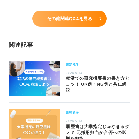
その他関連Q&Aを見る
関連記事
書類選考
2026.5.14
就活での研究概要書の書き方と
コツ！ OK例・NG例と共に解
説
書類選考
2026.5.14
履歴書は大学指定じゃなきゃダ
メ？ 元採用担当が合否への影
響を解説