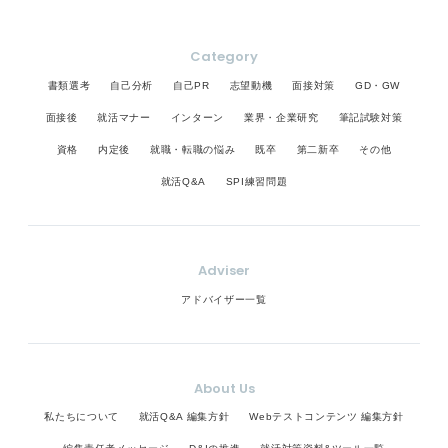
Category
書類選考
自己分析
自己PR
志望動機
面接対策
GD・GW
面接後
就活マナー
インターン
業界・企業研究
筆記試験対策
資格
内定後
就職・転職の悩み
既卒
第二新卒
その他
就活Q&A
SPI練習問題
Adviser
アドバイザー一覧
About Us
私たちについて
就活Q&A 編集方針
Webテストコンテンツ 編集方針