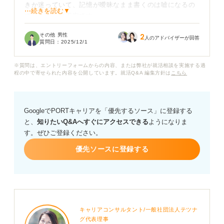
きか迷っていて、記憶が曖昧なまま書くのは嘘になるの
⋯続きを読む▼
ではないかと不安です。
その他 男性
2
もし勤務期間や企業名を一部忘れてしまった場合、どの
人のアドバイザーが回答
質問日：
2025/12/1
ように調べ直すべきでしょうか？ 職歴を正確に書けない
場合の調べ方と採用に影響しない履歴書の書き方につい
※質問は、エントリーフォームからの内容、または弊社が就活相談を実施する過
て、具体的なアドバイスをお願いします。
程の中で寄せられた内容を公開しています。就活Q&A 編集方針は
こちら
GoogleでPORTキャリアを「優先するソース」に登録する
と、
知りたいQ&Aへすぐにアクセスできる
ようになりま
す。ぜひご登録ください。
優先ソースに登録する
キャリアコンサルタント/一般社団法人テツナ
グ代表理事