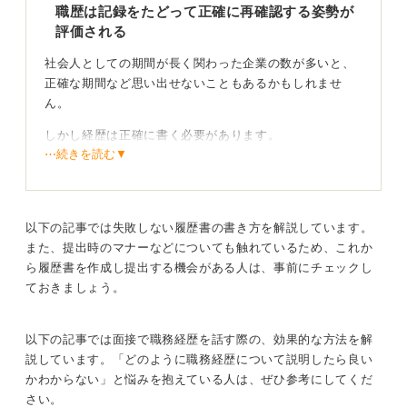
職歴は記録をたどって正確に再確認する姿勢が
勢が何より大切。
評価される
これは面接時も同様で下手に嘘をつくより正直に答える
社会人としての期間が長く関わった企業の数が多いと、
方が好印象を与えます。迷ったときこそごまかさないと
正確な期間など思い出せないこともあるかもしれませ
いう気持ちを大切にしてくださいね。
ん。
1
しかし経歴は正確に書く必要があります。
⋯続きを読む▼
特に正社員として働いた企業についてはしっかりと確認
をして書きましょう。
以下の記事では失敗しない履歴書の書き方を解説しています。
通帳・年金記録・源泉徴収票などを手掛かりに職歴
また、提出時のマナーなどについても触れているため、これか
は必ず再確認できる
ら履歴書を作成し提出する機会がある人は、事前にチェックし
ておきましょう。
調べ方としてはお給料が振り込まれていた通帳を確認す
る、年金の記録から確認する、源泉徴収票から確認す
る、ハローワークで雇用保険の情報から確認するなどの
以下の記事では面接で職務経歴を話す際の、効果的な方法を解
方法があるでしょう。
説しています。「どのように職務経歴について説明したら良い
かわからない」と悩みを抱えている人は、ぜひ参考にしてくだ
アルバイトのような経歴については省いても良いと思い
さい。
ます。アルバイトだとしても、転職活動をする上でアピ