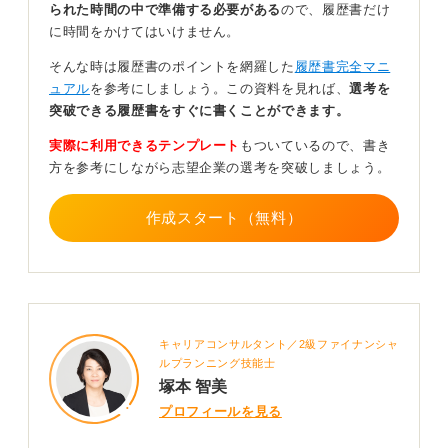
られた時間の中で準備する必要がある
ので、履歴書だけ
年金記録などは残っていませんか？ これらには勤務先名
に時間をかけてはいけません。
や期間が記載されています。
そんな時は履歴書のポイントを網羅した
履歴書完全マニ
もしデータや紙が残っていない場合は、ハローワークに
ュアル
を参考にしましょう。この資料を見れば、
選考を
照会すれば履歴（雇用保険加入部分のみ）を確認できる
突破できる履歴書をすぐに書くことができます。
こともあります。
実際に利用できるテンプレート
もついているので、書き
また職歴欄は正確さも大切ですが一貫性も重要です。短
方を参考にしながら志望企業の選考を突破しましょう。
期間のアルバイトや1〜2か月で辞めた仕事などは正社員
や契約社員としての職歴に比べて、必ずしも書く必要は
ありません。
作成スタート（無料）
ただし社会保険に加入していた仕事は記載しておくと安
心です。
もしどうしても一部の勤務期間があいまいな場合は
「2021年4月〜同年秋頃勤務」や「約◯ヶ月勤務」とい
キャリアコンサルタント／2級ファイナンシャ
った形で書いて問題ありません。
ルプランニング技能士
「嘘をつかない範囲で、できるだけ正確に書く」という
塚本 智美
姿勢が伝われば、それで十分です。
プロフィールを見る
転職活動では多少の記憶違いよりも、誠実に対応する姿