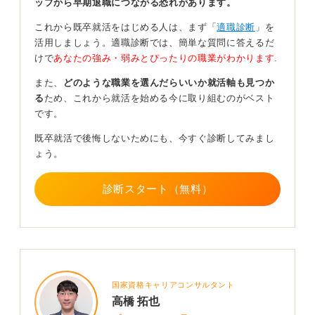
ップから早期退職につながる恐れがあります。
と職場の相性を見直せた」とまとめ、次への意欲を明確
にしました。面接ではその率直さが評価され、内定につ
これから既卒就活をはじめる人は、まず「
適職診断
」を
ながったのです。
活用しましょう。適職診断では、簡単な質問に答えるだ
けで
あなたの強み・弱みとぴったりの職業がわかります.
面接では自分と向き合った経験として伝えよう
また、
どのような職業を選んだらいいか就活軸も見つか
る
ため、これから就活を始める今に取り組むのがベスト
たとえ、職歴欄が短い場合でも、空欄を無理に埋める必
です。
要はありません。そして、記入項目が残ったとしても問
題ありません。
既卒就活で後悔しないためにも、今すぐ診断してみまし
ょう。
大切なのは、志望動機や自己PRで今後どのように成長し
ていきたいかを伝えることです。多くの企業は過去の経
診断スタート（無料）
歴よりも、将来の伸びしろや成長意欲を重視していま
す。
面接で「なぜ短期間で辞めたのか」と聞かれた際も、言
い訳ではなく、自分の軸を見つめ直した経験として語る
と好印象になるでしょう。このことから短い職歴を不利
だととらえる必要はありません。
国家資格キャリアコンサルタント
高橋 拓也
大切なのは、それをどう意味づけ、どのように次の一歩