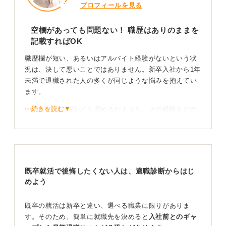
プロフィールを見る
空欄があっても問題ない！ 職歴はありのままを
記載すればOK
職歴欄が短い、あるいはアルバイト経験がないという状
況は、決して悪いことではありません。新卒入社から1年
未満で退職された人の多くが同じような悩みを抱えてい
ます。
⋯続きを読む▼
大切なのは空欄をどう埋めるかよりも、その経験をどの
ように整理して伝えるかという点です。履歴書は職歴の
長さではなく、そこに込められた意図や誠実さで評価さ
れます。
たとえば、私がキャリア支援をした事例でいうと、入社
既卒就活で後悔したくない人は、適職診断からはじ
半年で退職しアルバイト経験のなかったMさんは、履歴
めよう
書に「〇〇株式会社入社」、「〇年〇月自己都合により
退職」と簡潔に記載し、職務内容は職務経歴書で補いま
した。
既卒の就活は新卒と違い、選べる職業に限りがありま
す。そのため、簡単に就職先を決めると
入社前とのギャ
その分、自己PRでは「短期間の経験を通じて自分の強み