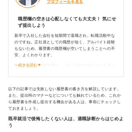
プロフィールを見る
につなげるかです。あなたが誠実に自分と向き合う姿勢
を見せることが、転職の成功を引き寄せる方法となりま
す。
職歴欄の空きは心配しなくても大丈夫！ 気にせ
ず提出しよう
0
新卒で入社した会社を短期間で退職され、転職活動中な
のですね。正社員としての職歴が短く、アルバイト経験
もないため、履歴書の職歴欄が空いてしまうことへの不
安、よくわかります。
⋯続きを読む▼
まず、履歴書の職歴欄は、入社・退社の年月のみを書く
のが基本です。そのため、新卒で入社した会社しか職歴
がない場合は、在職中の場合は1行、すでに退職している
場合は2行（入社と退職の記載）しか書かないのが一般的
以下の記事では失敗しない履歴書の書き方を解説しています。
な書き方となります。
また、提出時のマナーなどについても触れているため、これか
職歴欄がほとんど空いてしまうのは、決してあなたに問
ら履歴書を作成し提出する機会がある人は、事前にチェックし
題があるのではなく、履歴書フォーマットの特性上当た
ておきましょう。
り前のことなので、心配しなくても大丈夫です。
既卒就活で後悔したくない人は、適職診断からはじめよ
う
職務内容は職務経歴書で補うことで十分なアピール