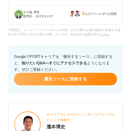
職歴欄が少ないことで、「すぐ辞めてしまうのでは」と
採用担当者に思われるのではないかと心配しています。
その他 男性
2
アルバイト経験がない場合、職歴欄にはどのように記載
人のアドバイザーが回答
質問日：
2025/11/27
するのが適切でしょうか？
※質問は、エントリーフォームからの内容、または弊社が就活相談を実施する過
また、面接で職歴が少ない理由を聞かれたときに、前向
程の中で寄せられた内容を公開しています。就活Q&A 編集方針は
こちら
きに伝えるための話し方や準備のポイントがあれば教え
てください。
GoogleでPORTキャリアを「優先するソース」に登録する
と、
知りたいQ&Aへすぐにアクセスできる
ようになりま
す。ぜひご登録ください。
優先ソースに登録する
キャリアコンサルタント／キャリアコンサル
ティング技能士
瀧本博史