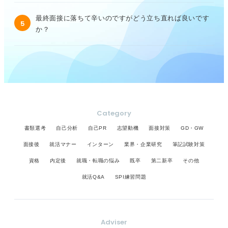
最終面接に落ちて辛いのですがどう立ち直れば良いです
5
か？
Category
書類選考
自己分析
自己PR
志望動機
面接対策
GD・GW
面接後
就活マナー
インターン
業界・企業研究
筆記試験対策
資格
内定後
就職・転職の悩み
既卒
第二新卒
その他
就活Q&A
SPI練習問題
Adviser