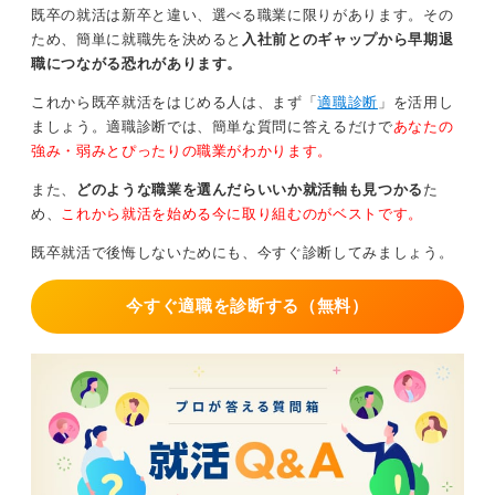
になる
既卒の就活は新卒と違い、選べる職業に限りがあります。その
ため、簡単に就職先を決めると
入社前とのギャップから早期退
職歴欄の記載が短い分、面接官が職務内容を把握できる
職につながる恐れがあります。
よう、職務経歴書を別途作成し、履歴書とセットで提出
これから既卒就活をはじめる人は、まず「
適職診断
」を活用し
しましょう。職務経歴書では、前職での具体的な職務内
ましょう。適職診断では、簡単な質問に答えるだけで
あなたの
容と実績を詳細に記載し、アピールします。
強み・弱みとぴったりの職業がわかります。
実績は、目標に対してどの程度頑張ったのか、数値化で
また、
どのような職業を選んだらいいか就活軸も見つかる
た
きると理想的ですが、数値化できない場合は「どのよう
め、
これから就活を始める今に取り組むのがベストです。
な努力や工夫をしたか」というプロセスを具体的に記載
してください。仕事で得られたスキルや知見を明確に伝
既卒就活で後悔しないためにも、今すぐ診断してみましょう。
えることが重要です。
今すぐ適職を診断する（無料）
また、短期間での離職について面接で問われることを想
定して、合理的な理由を述べられるように準備しておき
ましょう。ネガティブな退職理由や他責思考な説明は、
採用担当者に受け入れられにくい傾向があります。
たとえ本音は「給料が安かった」「仕事が合わなかっ
た」としても、未来志向で、自責思考な理由に言い換え
ることが大切です。