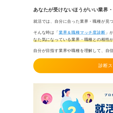
るという達成感やインパクトの大き
あなたが受けないほうがいい業界
ただ、「一流企業とは何か」は明確
一方でリスクとしては、「制度や慣
に変化するものです。
ちに決められている」「ただの歯車
就活では、自分に合った業界・職種が見
ですから、日経225に含まれる企業
日経225を参考にしつつ、ご自身の
そんな時は「
業界＆職種マッチ度診断
」
日経225企業の研究を通じて、自分
い。
なた気になっている業界・職種との相性
していきたいのかを考える判断軸を
自分が目指す業界や職種を理解して、自
安定とは何かも、実はとても大きな
0
せんし、思いがけない事故や病気で
診断ス
少し意地悪な問いかけに聞こえるか
か？」とおたずねしてみたいです。
「一流企業に入りたい」という言葉
んな不安を避けたいのか。そうした
合いながら整理してみることもおす