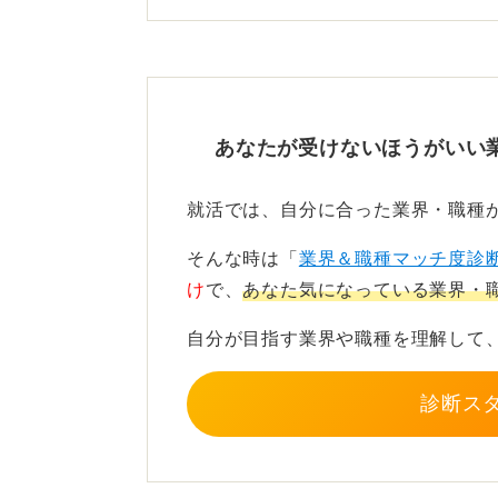
中核を担う企業群です。
知名度、規模、安定性、業界内での
多く、日本を代表する企業であると
あなたが受けないほうがいい
しかし、相談者さんが何をもって一
が、日経225の企業だからといって
就活では、自分に合った業界・職種
す。
そんな時は「
業界＆職種マッチ度診
ご自身が言うように、業績の伸び悩
け
で、
あなた気になっている業界・
とも言えません。
自分が目指す業界や職種を理解して
日経225という指標で企業を選ぶこ
えですが、企業研究の足がかりや大
診断ス
幅広い有名企業を知り、業界研究や
できます。