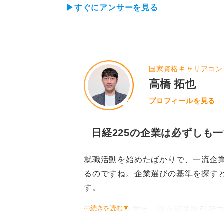
▶すぐにアンサーを見る
国家資格キャリアコン
高橋 拓也
プロフィールを見る
日経225の企業は必ずしも
就職活動を始めたばかりで、一流企業
るのですね。企業選びの基準を探す
す。
⋯続きを読む▼
日経225の企業は、東京証券取引所
社が選定した225銘柄で構成されて