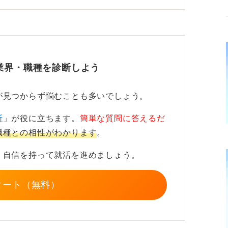
影響力といった点で、高い水準にある企業が
言えるでしょう。
業界・職種を診断しよう
流かそうでないかを判断するかによります
、すべてを一流と断定するのは避けるべきで
が見つからず悩むことも多いでしょう。
断
」が役に立ちます。
簡単な質問に答えるだ
みや将来性への不安が懸念される企業がない
職種との相性がわかります
。
、自信を持って就活を進めましょう。
とは、就活において得策か？ との問いへの答
企業群のリストとして使うのは得策です。
タート（無料）
企業規模によるビジネスの違いを学ぶことが