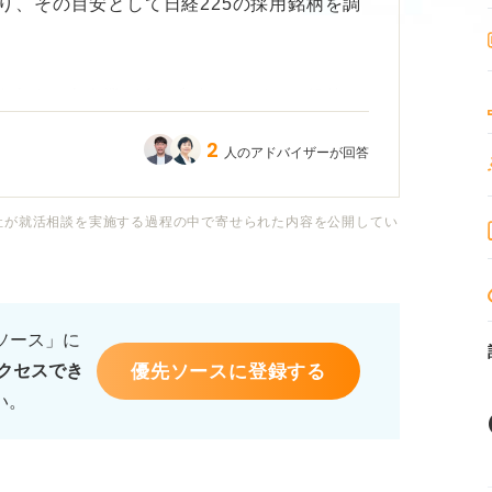
り、その目安として日経225の採用銘柄を調
を代表する大企業が多い印象ですが、一般的に
うか。
2
人のアドバイザーが回答
る企業や、将来性に不安がある業界も含まれ
、日経225という指標で企業を選ぶことは、
社が就活相談を実施する過程の中で寄せられた内容を公開してい
以外にどんな魅力やリスクを意識すべきかも
るソース」に
動機を考えるうえで、参考にさせていただき
優先ソースに登録する
クセスでき
い。