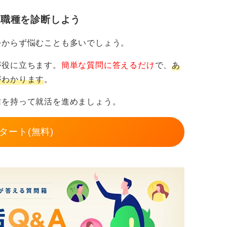
さを感じやすい点です。
・職種を診断しよう
な定義があるものではなく、時代によって常
習に従っているだけ」「ルールなどががちが
だと思う瞬間もある」が挙げられます。
つからず悩むことも多いでしょう。
に応募することの損得を考えるのではなく、
価値観に合った企業を柔軟に見つけてくださ
が役に立ちます。
簡単な質問に答えるだけ
で、
あ
にとって働きがいのある会社・どんな人生に
がわかります
。
養うことを目指すと良いでしょう。
信を持って就活を進めましょう。
テーマです。明日大地震が起きるかもしれま
健康を損なうこともあります。
タート(無料)
もしれませんが、「未来が不安なのです
の裏には、何を実現したいのか、あるいはど
思いを、企業研究とは別に自分の内面と向き
すめです。