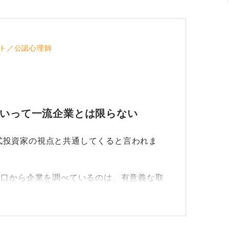
準ではなく一指標としてとらえよう
らこの会社にする」という最終的な判断基準
ト／公認心理師
にも、成長性が高く、イノベーションを起こ
め、指標だけに頼ると、優良な中小企業やベ
ります。
といって一流企業とは限らない
ませんが、「大企業だから安定性がある」と
式投資家の視点と共通してくると言われま
いとも思ってしまいます。変化の激しい時代
り口から企業を調べているのは、有意義な取
企業がこの先残るのではないでしょうか。
模が大きいこと、部署が幅広く社内異動も選
暇など制度の充実、そして社会貢献をしてい
ての一流を考える視点が大切