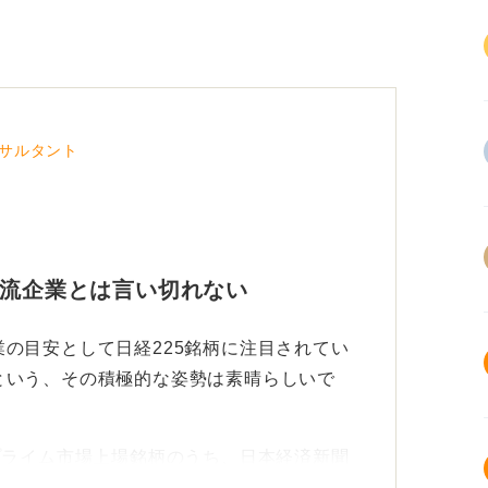
サルタント
一流企業とは言い切れない
の目安として日経225銘柄に注目されてい
という、その積極的な姿勢は素晴らしいで
プライム市場上場銘柄のうち、日本経済新聞
おり、製造業、金融、商社など、日本経済の