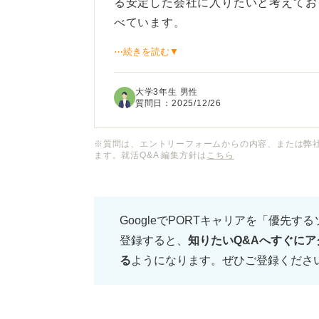
る安定した会社に入りたいと考えてお
べています。
⋯続きを読む▼
日経225に入っている企業は、日本
「一流企業」と認識して良いのでしょ
大学3年生 男性
質問日：
2025/12/26
一方で、なかには業績が伸び悩んでい
ていると聞き、迷いもあります。実際
※質問は、エントリーフォームからの内容、または弊
ます。就活Q&A 編集方針は
こちら
就活において得策なのでしょか？
また、大企業を志望する際に、安定性
GoogleでPORTキャリアを「優先す
気になります。今後の企業研究や志望
登録すると、
知りたいQ&Aへすぐにア
たいです。
る
ようになります。ぜひご登録くださ