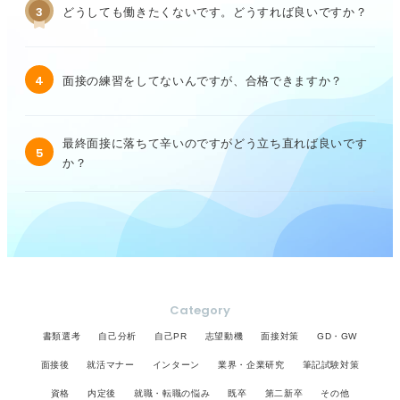
3
どうしても働きたくないです。どうすれば良いですか？
4
面接の練習をしてないんですが、合格できますか？
最終面接に落ちて辛いのですがどう立ち直れば良いです
5
か？
Category
書類選考
自己分析
自己PR
志望動機
面接対策
GD・GW
面接後
就活マナー
インターン
業界・企業研究
筆記試験対策
資格
内定後
就職・転職の悩み
既卒
第二新卒
その他