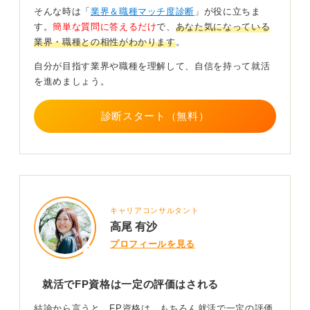
ただし、資格があるだけで大きく差別化することは難し
そんな時は「
業界＆職種マッチ度診断
」が役に立ちま
いです。本当に重要なのは、「なぜその資格を取ったの
す。
簡単な質問に答えるだけ
で、
あなた気になっている
か」「その知識を仕事でどのように活かそうと思ってい
業界・職種との相性がわかります
。
るのか」を、ご自身の言葉で具体的に話せるように準備
しておくことです。
自分が目指す業界や職種を理解して、自信を持って就活
を進めましょう。
もし「今後2級も目指しています」といったことを伝えら
れれば、継続的な学習姿勢をさらにアピールできるでし
診断スタート（無料）
ょう。
0
キャリアコンサルタント
高尾 有沙
プロフィールを見る
就活でFP資格は一定の評価はされる
結論から言うと、FP資格は、もちろん就活で一定の評価