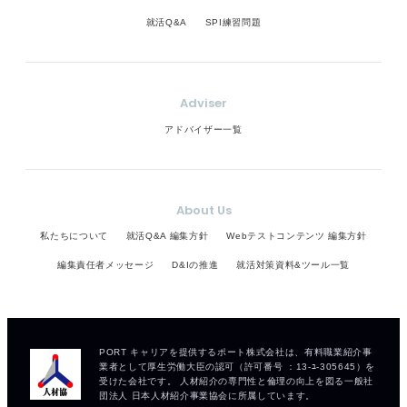
就活Q&A
SPI練習問題
Adviser
アドバイザー一覧
About Us
私たちについて
就活Q&A 編集方針
Webテストコンテンツ 編集方針
編集責任者メッセージ
D&Iの推進
就活対策資料&ツール一覧