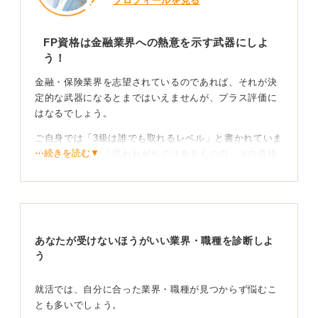
プロフィールを見る
FP資格は金融業界への熱意を示す武器にしよ
う！
金融・保険業界を志望されているのであれば、それが決
定的な武器になるとまではいえませんが、プラス評価に
はなるでしょう。
ご自身では「3級は誰でも取れるレベル」と書かれていま
⋯続きを読む▼
すが、確かにそう思われがちではあるものの、その資格
を持っていることで、業界への興味・関心の高さや学習
意欲を示すことができます。
FP資格には保険、税金、資産形成などの内容が含まれる
ため、それらは入社後に顧客の相談に乗る際の基礎知識
あなたが受けないほうがいい業界・職種を診断しよ
として必要になります。そのため、「仕事内容の吸収が
う
早そうだ」と評価してもらえる可能性はあります。
資格より活かし方を具体的に語れるように！
就活では、自分に合った業界・職種が見つからず悩むこ
とも多いでしょう。