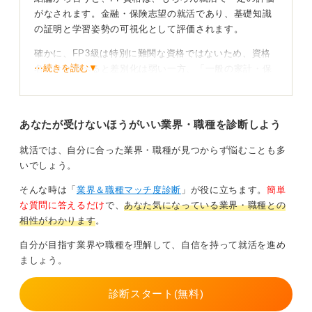
がなされます。金融・保険志望の就活であり、基礎知識
の証明と学習姿勢の可視化として評価されます。
確かに、FP3級は特別に難関な資格ではないため、資格
⋯続きを読む▼
名だけを並べると差別化は弱い一方、「一般の家計・保
障・税金・資産形成の基礎を体系的に学んだ」という信
頼感を与えます。
あなたが受けないほうがいい業界・職種を診断しよう
資格単体より活かし方が見られる
就活では、自分に合った業界・職種が見つからず悩むことも多
効果を最大化するには、資格そのものよりも知識を行動
いでしょう。
に落とした事実を語ることが重要です。
そんな時は「
業界＆職種マッチ度診断
」が役に立ちます。
簡単
たとえば、ゼミやアルバイトでの家計シミュレーショ
な質問に答えるだけ
で、
あなた気になっている業界・職種との
ン、保険の見直し提案、NISAやiDeCoの比較資料を自作
相性がわかります
。
して説明した経験など、相手の意思決定を助けたエピソ
自分が目指す業界や職種を理解して、自信を持って就活を進め
ードに落とし込むことで、資格取得単体以上の説得力が
ましょう。
生まれます。
自己PRなら「FP学習→課題認識→施策→成果」の順で
診断スタート(無料)
話すこと、また、志望動機なら「生活者視点の理解を基