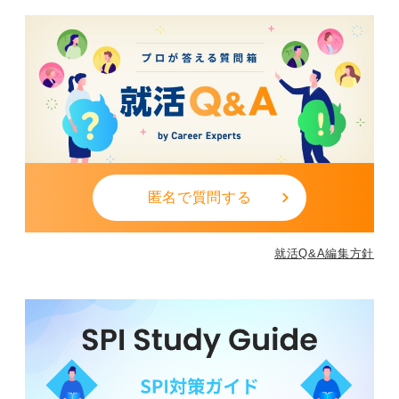
盤に、御社の商品を難しいをわかるにし、長期の信頼関
係をつくる仕事に魅力を感じた」など、企業のロジック
と接続するとより自然です。
また、時間と体力に余裕があれば2級を視野に入れると、
基礎から実務寄りへ一段階上がり、説得力が増します。
いずれにせよ、面接では何を学んだかより学んだことで
何ができるようになり、どんな価値を出したかを具体的
に語るのが鍵です。
匿名で質問する
0
就活Q&A編集方針