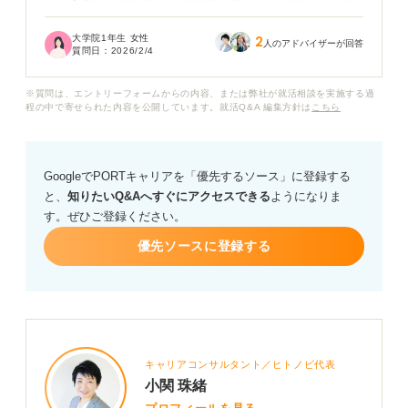
と考えているのですが、実際のところ、FP資格は就活で
どの程度評価されるのでしょうか？
大学院1年生 女性
2
人のアドバイザーが回答
質問日：
2026/2/4
特に3級は比較的取得しやすい資格とも聞くため、「誰で
も取れる」と思われて評価されにくいのではないかと不
※質問は、エントリーフォームからの内容、または弊社が就活相談を実施する過
安です。
程の中で寄せられた内容を公開しています。就活Q&A 編集方針は
こちら
もし評価されるとすれば、資格そのものだけでなく、FP
で得た知識や学びをどのように自己PRや志望動機に活か
GoogleでPORTキャリアを「優先するソース」に登録する
せば効果的か、具体的にアドバイスをいただけると嬉し
と、
知りたいQ&Aへすぐにアクセスできる
ようになりま
いです。
す。ぜひご登録ください。
優先ソースに登録する
キャリアコンサルタント／ヒトノビ代表
小関 珠緒