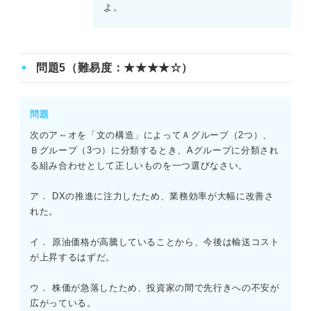
エは、「全体」と「割合」から「部分」を算出する掛け算
よ。
の構造である。
よって、正解はCである。
問題5（難易度：★★★★☆）
問題
次のア～オを「文の構造」によってＡグループ（2つ）、
Ｂグループ（3つ）に分類するとき、Aグループに分類され
る組み合わせとして正しいものを一つ選びなさい。
ア． DXの推進に注力したため、業務効率が大幅に改善さ
れた。
イ． 原油価格が高騰していることから、今後は輸送コスト
が上昇するはずだ。
ウ． 株価が急落したため、投資家の間で先行きへの不安が
広がっている。