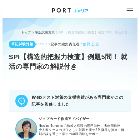
トップ
筆記試験対策
SPI【構造的把握力検査】例題5問！ 就活の専門家の解説付き
筆記試験対策
記事の編集責任者：
熊野 公俊
2026.7.9
SPI【構造的把握力検査】例題5問！ 就
活の専門家の解説付き
Webテスト対策の支援実績がある専門家がこの
記事を監修しました
ジョブカード作成アドバイザー
Naoka Tanaka〇情報と経理の専門学校に18年間勤務。
少人数クラスの担任として就職支援やSPI指導を担当。個
別相談を通じて学生の就職活動をサポート