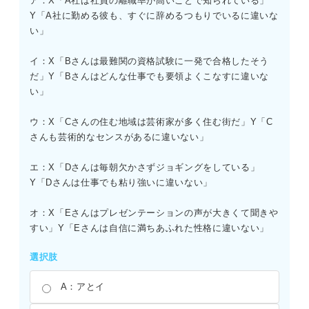
ア：X「A社は社員の離職率が高いことで知られている」
Y「A社に勤める彼も、すぐに辞めるつもりでいるに違いな
い」
イ：X「Bさんは最難関の資格試験に一発で合格したそう
だ」Y「Bさんはどんな仕事でも要領よくこなすに違いな
い」
ウ：X「Cさんの住む地域は芸術家が多く住む街だ」Y「C
さんも芸術的なセンスがあるに違いない」
エ：X「Dさんは毎朝欠かさずジョギングをしている」
Y「Dさんは仕事でも粘り強いに違いない」
オ：X「Eさんはプレゼンテーションの声が大きくて聞きや
すい」Y「Eさんは自信に満ちあふれた性格に違いない」
選択肢
A：アとイ