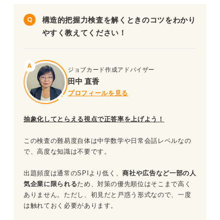
構造的把握力検査を解くときのコツをわかり
SPI「構造的把握力検査」を対策する際のポイント
やすく教えてください！
構造的把握力検査以外の練習問題も解いてみよう！
ジョブカード作成アドバイザー
田中 直香
プロフィールを見る
抽象化してとらえる視点で正答率を上げよう！
この検査の難易度自体は中学数学や日常会話レベルなの
で、高度な知識は不要です。
出題頻度は通常のSPIより低く、
商社や広告など一部の人
気企業に限られる
ため、対策の優先順位はそこまで高く
ありません。ただし、初見だと戸惑う形式なので、一度
は触れておく必要があります。