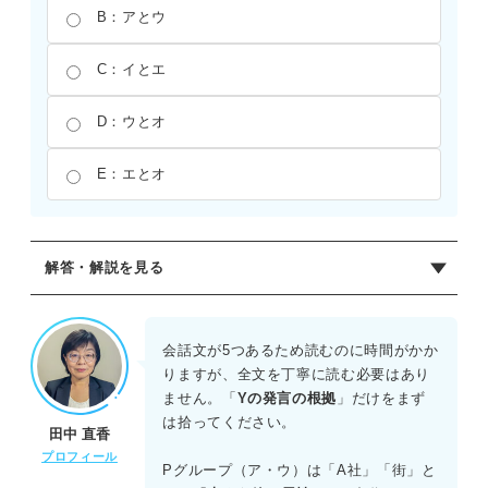
B：アとウ
C：イとエ
D：ウとオ
E：エとオ
解答・解説を見る
正解：B
Yの発言の根拠に着目して分類する。
会話文が5つあるため読むのに時間がかか
りますが、全文を丁寧に読む必要はあり
アとウは、所属する組織や居住する地域の性質を根拠に、
ません。「
Yの発言の根拠
」だけをまず
個人の性質を断定している。アは企業の傾向を社員個人
は拾ってください。
田中 直香
に、ウは地域の傾向を居住者個人にそのまま当てはめてい
プロフィール
る。これらは「集団の属性」が「個」にも無条件に当ては
Pグループ（ア・ウ）は「A社」「街」と