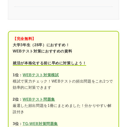
問題を解く前に確認！ 構造的把握力検査のコツ
覚えておきたい！ 構造的把握力検査のよくある出
題パターン
【完全無料】
SPI「構造的把握力検査」練習問題5問｜田中さん
大学3年生（28卒）におすすめ！
による解き方の解説付き！
WEBテスト対策におすすめの資料
問題1（難易度：★☆☆☆☆）
就活が本格化する前に早めに対策しよう！
問題2（難易度：★★☆☆☆）
1位：
WEBテスト対策模試
模試で実力チェック！WEBテストの頻出問題をこれ1つで
問題3（難易度：★★★☆☆）
効率的に対策できます
問題4（難易度：★★★☆☆）
2位：
WEBテスト問題集
問題5（難易度：★★★★☆）
厳選した頻出問題を1冊にまとめました！分かりやすい解
説付き
SPI「構造的把握力検査」を対策する際のポイント
3位：
TG-WEB対策問題集