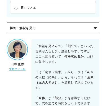
E：ウとエ
解答・解説を見る
正解：C
「元になる量（全体）」を求めるのか、「比べられる量
「利益を見込んで」「割引で」といった
（部分）」を求めるのかに着目する。
言葉が入ると少し混乱しやすいですが、
ここも落ち着いて「
何を求めるか
」だけ
イは、「定価（部分）」と「利益率を含んだ割合（1.3
に集中します。
田中 直香
倍）」から、「原価（全体）」を割り戻して求める問題で
プロフィール
ある。 ウは、「自転車通学者数（部分）」と「その割合
イは「定価（結果）」から、ウは「40%
（40%）」から、「全校生徒数（全体）」を割り戻して求
の人数（結果）」から、それぞれ「
全体
める問題である。 これらはどちらも「部分÷割合＝全体」
（元の大きさ）
」を逆算して求めていま
という逆算の構造を持つ。
す。
一方、アは「全体」と「部分」がわかっており、そこから
「
全体
」か「
部分
」かを意識するだけ
「割合」を求める割り算の構造である。
で、式を立てる時間をカットできます