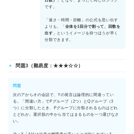
日数）
」となり、まったく同じロジック
です。
イは、「速さ」と「時間」から「距離（全体）」を求める
掛け算の構造である。 エは、「距離」と「時間」から「速
「速さ・時間・距離」の公式を思い出す
さ（単位量あたりの大きさ）」を求める割り算の構造であ
よりも、「
全体を1回分で割って、回数を
る。
出す
」というイメージを持つほうが早く
分類できます。
よって、正解はBである。
問題3（難易度：★★★☆☆）
問題
次のアからオの会話で、Yの発言は論理的に間違ってい
る。「間違い方」でPグループ（2つ）とQグループ（3
つ）に分類したとき、Pグループに分類されるものはどれ
とどれか。選択肢の中から当てはまるものを一つ選びなさ
い。