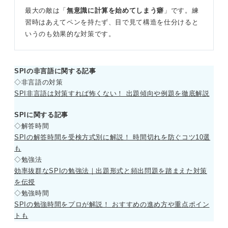
最大の敵は「
無意識に計算を始めてしまう癖
」です。練
習時はあえてペンを持たず、目で見て構造を仕分けると
いうのも効果的な対策です。
SPIの非言語に関する記事
◇非言語の対策
SPI非言語は対策すれば怖くない！ 出題傾向や例題を徹底解説
SPIに関する記事
◇解答時間
SPIの解答時間を受検方式別に解説！ 時間切れを防ぐコツ10選
も
◇勉強法
効率抜群なSPIの勉強法｜出題形式と頻出問題を踏まえた対策
を伝授
◇勉強時間
SPIの勉強時間をプロが解説！ おすすめの進め方や重点ポイン
トも