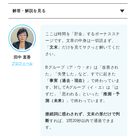
解答・解説を見る
正解：C
各文の前半と後半の関係性、および文末表現に着目して分
ここは時間を「貯金」するボーナスステ
類する。
ージです。文章の中身は一切読まず、
「
文末
」だけを見てサクっと解いてくだ
ア、ウ、オの三つの文は、前半の原因によって後半ですで
さい。
田中 直香
に起きた「客観的な事実」や「進行中の現象」を述べてい
プロフィール
る。「改善された」「広がっている」「失墜した」はいず
Bグループ（ア・ウ・オ）は「改善され
れも事実の報告である。これらがBグループである。
た」「失墜した」など、すでに起きた
「
事実（過去・現在）
」で終わっていま
一方、イとエの二つの文は、前半の根拠をもとに、後半で
す。対してAグループ（イ・エ）は「は
話し手の「推測」や「予測」を述べている。「上昇するは
ずだ」「思われる」といった「
推測・予
ずだ」「高まるものと思われる」は、まだ確定していない
測（未来）
」で終わっています。
事象に対する主観的な判断である。これらがAグループであ
る。
接続詞に惑わされず、文末の形だけで判
断
すれば、1問20秒以内で通過できま
よって、Aグループに分類されるのはイとエの組み合わせで
す。
あるため、正解はCである。