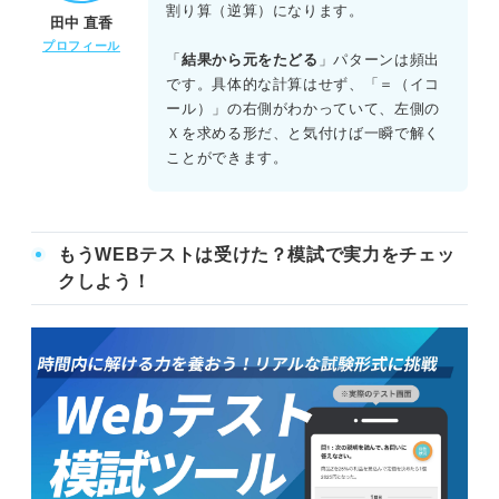
アは、「全体(元の量)」と「部分(結果の量)」がわかってお
割り算（逆算）になります。
田中 直香
り、そこから「割合」を求める問題である。
プロフィール
「部分÷全体＝割合」の割り算をおこなう構造である。
「
結果から元をたどる
」パターンは頻出
です。具体的な計算はせず、「＝（イコ
イは、「全体（元の量）」と「割合」がわかっており、そ
ール）」の右側がわかっていて、左側の
こから「部分（結果の量）」を求める問題である。「全体×
Ｘを求める形だ、と気付けば一瞬で解く
割合＝部分」の掛け算をおこなう構造である。
ことができます。
ウとエは、「部分（結果の量）」と「割合」がわかってお
り、そこから「全体（元の量）」を逆算して求める問題で
ある。「部分÷割合＝全体」の割り算をおこなう構造であ
もうWEBテストは受けた？模試で実力をチェッ
る。
クしよう！
よって、同じ構造を持つのはウとエの組み合わせであるた
め、正解はEである。