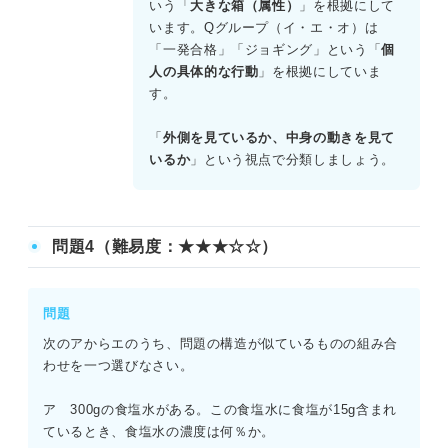
まるとみなすタイプであり、この二つがPである。
いう「
大きな箱（属性）
」を根拠にして
います。Qグループ（イ・エ・オ）は
一方、イ、エ、オは、個人の特定の行動や特徴を根拠に、
「一発合格」「ジョギング」という「
個
他の能力や性格を推測している。これらは「個人の一部の
人の具体的な行動
」を根拠にしていま
事実」から、飛躍して「他の能力・性質」を関連づけてし
す。
まうタイプであり、この三つがQである。
「
外側を見ているか、中身の動きを見て
よって、Pに分類されるのはアとウの組み合わせであるた
いるか
」という視点で分類しましょう。
め、正解はBである。
問題4（難易度：★★★☆☆）
問題
次のアからエのうち、問題の構造が似ているものの組み合
わせを一つ選びなさい。
ア 300gの食塩水がある。この食塩水に食塩が15g含まれ
ているとき、食塩水の濃度は何％か。