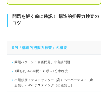
問題を解く前に確認！ 構造的把握力検査の
問題を解く前に確認！ 構造的把握力検査のコツ
コツ
覚えておきたい！ 構造的把握力検査のよくある出題パタ
ーン
SPI「構造的把握力検査」の概要
SPI「構造的把握力検査」練習問題5問｜田中さんによる
解き方の解説付き！
問題パターン：言語問題、非言語問題
問題1（難易度：★☆☆☆☆）
1問あたりの時間：40秒～1分半程度
問題2（難易度：★★☆☆☆）
出題頻度：テストセンター（高）ペーパーテスト（出
題無し）Webテスティング（出題無し）
問題3（難易度：★★★☆☆）
問題4（難易度：★★★☆☆）
問題5（難易度：★★★★☆）