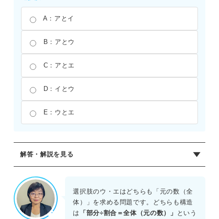
A：アとイ
B：アとウ
C：アとエ
D：イとウ
E：ウとエ
解答・解説を見る
正解：E
各問題が「何を求めているか」という構造に着目して分類
選択肢のウ・エはどちらも「元の数（全
する。
体）」を求める問題です。どちらも構造
は
「部分÷割合＝全体（元の数）」
という