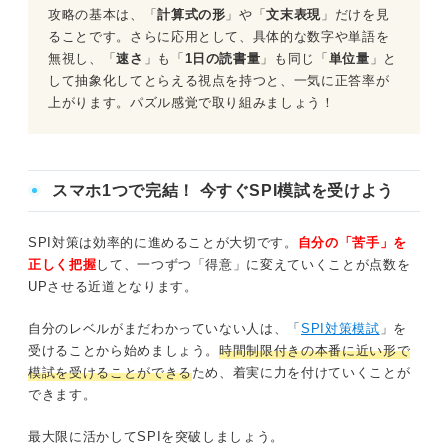
攻略の基本は、「
計算式の形
」や「
文末表現
」だけを見
ることです。さらに応用として、具体的な数字や単語を
無視し、「
速さ
」も「
1日の読書量
」も同じ「
単位量
」と
して抽象化してとらえる視点を持つと、一気に正答率が
上がります。パズル感覚で取り組みましょう！
スマホ1つで完結！ 今すぐSPI模試を受けよう
SPI対策は効率的に進めることが大切です。
自分の「苦手」を
正しく把握
して、一つずつ「得意」に変えていくことが点数を
UPさせる近道となります。
自分のレベルがまだわかっていない人は、「
SPI対策模試
」を
受けることから始めましょう。
時間制限付きの本番に近い形で
模試を受けることができる
ため、着実に力を付けていくことが
できます。
最大限に活かしてSPIを突破しましょう。