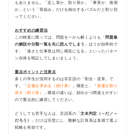
もありません。「足し算か、割り算か」「事実か、推測
か」という「骨組み」だけを抽出するパズルだと割り切
ってください。
おすすめの練習法
この検査に限っては、問題を一から解くよりも「
問題集
の解説や分類一覧を先に読んでしまう
」ほうが効率的で
す。「速さと仕事算は同じ構造になる」といったパター
ン自体を暗記してしまいましょう。
重点ポイントと注意点
多くの学生が混同するのは非言語の「割合・逆算」で
す。「
定価を求める（掛け算）
」構造と、「
原価を割り
戻す（割り算）
」構造の違いは、頻出かつ間違えやすい
ので重点的に練習してください。
どうしても苦手な人は、言語系の「
文末判定（～だ／～
だろう）
」だけは完璧にし、難解な計算系は直感で選ぶ
戦略も有効です。