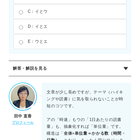
C：イとウ
D：イとエ
E：ウとエ
解答・解説を見る
正解：B
計算の構造に着目して分類する。
文章が少し長めですが、テーマ（ハイキ
ングや読書）に気を取られないことが時
アは、「距離（全体）」と「速さ（単位量あたりの大き
短のコツです。
さ）」から「時間（数量）」を求める構造である。式は
田中 直香
「全体÷単位あたりの量＝数量」となる。 ウは、「ページ
アの「時速」もウの「1日あたりの読書
プロフィール
数（全体）」と「1日の読書量（単位量あたりの大きさ）」
量」も、抽象化すれば「単位量」です。
から「日数（数量）」を求める構造である。文脈は異なる
構造は「
全体÷単位量＝かかる数（時間・
が、計算構造はアとまったく同じである。