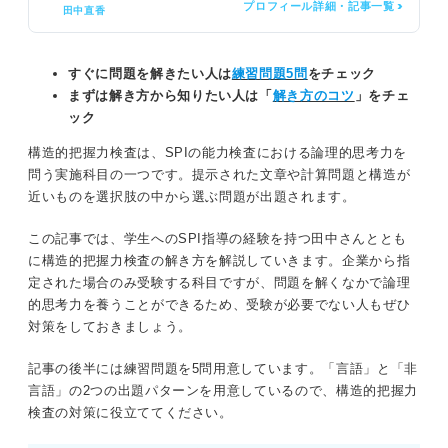
プロフィール詳細・記事一覧 >
田中直香
すぐに問題を解きたい人は
練習問題5問
をチェック
まずは解き方から知りたい人は「
解き方のコツ
」をチェ
ック
構造的把握力検査は、SPIの能力検査における論理的思考力を
問う実施科目の一つです。提示された文章や計算問題と構造が
近いものを選択肢の中から選ぶ問題が出題されます。
この記事では、学生へのSPI指導の経験を持つ田中さんととも
に構造的把握力検査の解き方を解説していきます。企業から指
定された場合のみ受験する科目ですが、問題を解くなかで論理
的思考力を養うことができるため、受験が必要でない人もぜひ
対策をしておきましょう。
記事の後半には練習問題を5問用意しています。「言語」と「非
言語」の2つの出題パターンを用意しているので、構造的把握力
検査の対策に役立ててください。