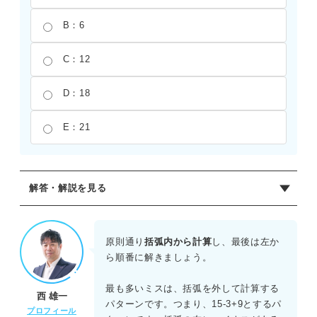
B：6
C：12
D：18
E：21
解答・解説を見る
正解：A
括弧が含まれる計算式では、その中を最優先で計算する。
原則通り
括弧内から計算
し、最後は左か
まず、括弧内の3+9を計算して12を導き出す。次に、15か
ら順番に解きましょう。
らその数値を引くと、15-12=3となる。括弧を外すときに符
号を間違えたり、計算の順序を誤ったりすると、21などの
最も多いミスは、括弧を外して計算する
西 雄一
誤った選択肢を選んでしまうため、丁寧な処理が求められ
パターンです。つまり、15-3+9とするパ
プロフィール
る。