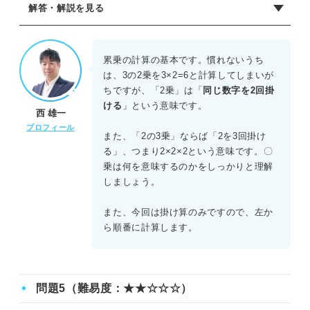
解答・解説を見る
正解：C
掛け算と累乗が含まれる式においては、累乗の計算を優先
累乗の計算の基本です。慣れないうち
しておこなう。まず3²を計算すると9になる。その後に4と
は、3の2乗を3×2=6と計算してしまいが
の積を求めると、正しい解答である36が導き出される。先
ちですが、「2乗」は「
同じ数字を2回掛
に4×3を計算して12²=144としてしまうのは、就活生によく
ける
」という意味です。
西 雄一
ある間違いの1つ。基本的な計算ルールを一つずつ確認しな
プロフィール
がら解いていくことが大切である。
また、「2の3乗」ならば「2を3回掛け
る」、つまり2×2×2という意味です。〇
乗は何を意味するのかをしっかりと理解
しましょう。
また、今回は掛け算のみですので、左か
ら順番に計算します。
問題5（難易度：★★☆☆☆）