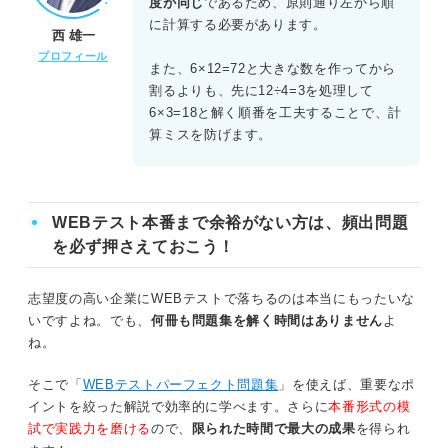
度が同じ
であるため、原則通り左から順
解となる。
に計算する必要があります。
西 雄一
プロフィール
また、6×12=72と大きな数を作ってから
割るよりも、先に12÷4=3を処理して
6×3=18と解く順番を工夫することで、計
算ミスを防げます。
WEBテスト本番まで余裕がない方は、頻出問題
を必ず押さえておこう！
志望度の高い企業にWEBテストで落ちるのは本当にもったいな
いですよね。でも、
何冊も問題集を解く時間はありません
よ
ね。
そこで「
WEBテストパーフェクト問題集
」を使えば、重要なポ
イントを絞った解説で効率的に学べます。さらに
本番形式の模
試で実践力を磨ける
ので、
限られた時間で最大の成果
を得られ