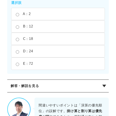
選択肢
A：2
B：12
C：18
D：24
E：72
解答・解説を見る
正解：C
掛け算と割り算の優先順位は同じであるため、左から順番
間違いやすいポイントは「演算の優先順
に計算する。まず、6×12を計算すると72になる。次に、そ
位」の誤解です。
掛け算と割り算は優先
の結果を4で割ると、72÷4=18となる。したがって、18が正