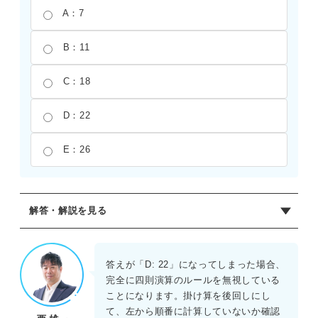
A：7
B：11
C：18
D：22
E：26
解答・解説を見る
正解：A
引き算、掛け算、足し算が混ざった式では、掛け算を最も
答えが「D: 22」になってしまった場合、
優先して計算する。まず、6×2を計算して12を導く。式を
完全に四則演算のルールを無視している
整理すると15-12+4となり、あとは左から順番に計算を進め
ことになります。掛け算を後回しにし
る。15-12=3、さらに3+4を計算して7が答えとなる。計算
て、左から順番に計算していないか確認