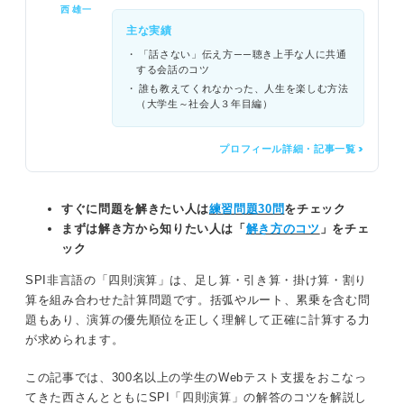
西 雄一
主な実績
「話さない」伝え方——聴き上手な人に共通
する会話のコツ
誰も教えてくれなかった、人生を楽しむ方法
（大学生～社会人３年目編）
プロフィール詳細・記事一覧 >
すぐに問題を解きたい人は
練習問題30問
をチェック
まずは解き方から知りたい人は「
解き方のコツ
」をチェ
ック
SPI非言語の「四則演算」は、足し算・引き算・掛け算・割り
算を組み合わせた計算問題です。括弧やルート、累乗を含む問
題もあり、演算の優先順位を正しく理解して正確に計算する力
が求められます。
この記事では、300名以上の学生のWebテスト支援をおこなっ
てきた西さんとともにSPI「四則演算」の解答のコツを解説し