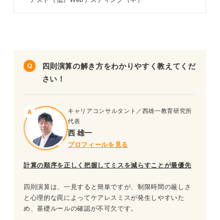
問題7（難易度：★★☆☆☆）
問題30（難易度：★★★★★）
問題8（難易度：★★☆☆☆）
SPI「四則演算」を対策する際のポイント
問題9（難易度：★★☆☆☆）
非言語「四則演算」以外の練習問題も解いてみよ
う！
四則演算の解き方をわかりやすく教えてくだ
問題10（難易度：★★☆☆☆）
さい！
問題11（難易度：★★☆☆☆）
問題12（難易度：★★★☆☆）
キャリアコンサルタント／西雄一教育研究所
代表
西 雄一
問題13（難易度：★★★☆☆）
プロフィールを見る
問題14（難易度：★★★☆☆）
計算の順序を正しく把握してミスを減らすことが最優先
問題15（難易度：★★★☆☆）
四則演算は、一見すると簡単ですが、制限時間の厳しさ
問題16（難易度：★★★☆☆）
と心理的な罠によってケアレスミスが発生しやすいた
め、基礎ルールの確認が不可欠です。
問題17（難易度：★★★☆☆）