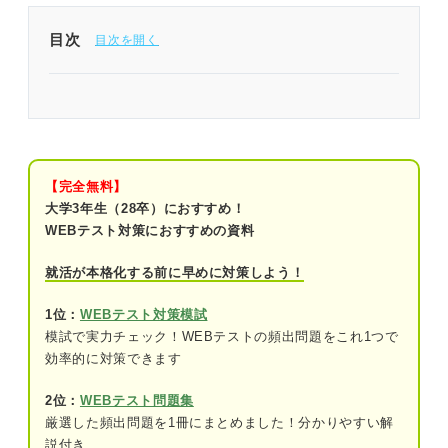
目次
問題を解く前に確認！ 四則演算の解答のコツ
SPI「四則演算」練習問題30問｜西さんによる解き
方の解説付き！
【完全無料】
問題1（難易度：★☆☆☆☆）
大学3年生（28卒）におすすめ！
WEBテスト対策におすすめの資料
問題2（難易度：★☆☆☆☆）
就活が本格化する前に早めに対策しよう！
問題3（難易度：★☆☆☆☆）
1位：
WEBテスト対策模試
問題4（難易度：★☆☆☆☆）
模試で実力チェック！WEBテストの頻出問題をこれ1つで
問題5（難易度：★★☆☆☆）
効率的に対策できます
問題6（難易度：★★☆☆☆）
2位：
WEBテスト問題集
厳選した頻出問題を1冊にまとめました！分かりやすい解
問題7（難易度：★★☆☆☆）
説付き