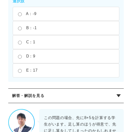
選択肢
A：-9
B：-1
C：1
D：9
E：17
解答・解説を見る
正解：C
引き算と足し算は優先順位が同じであるため、左から順番
この問題の場合、先に8+5を計算する学
に計算する。まず、4-8を計算すると-4となる。次に、その
生がいます。足し算のほうが得意で、先
結果に5を足すと、-4+5=1となる。符号のミスに注意が必
に足し算をしてしまったのかもしれませ