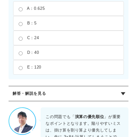
A：0.625
B：5
C：24
D：40
E：120
解答・解説を見る
正解：D
左から計算を進める。まず、15÷3を計算すると5になる。そ
この問題でも「
演算の優先順位
」が重要
の5に8を掛けると、5×8=40が導き出される。割り算を後回
なポイントとなります。陥りやすいミス
しにして3×8を先に計算し、15をその数値で割るというミ
は、掛け算を割り算より優先してしま
スをしないよう注意が必要である。
い、先に 3×8を計算してしまうことで