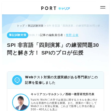
トップ
筆記試験対策
SPI 非言語「四則演算」の練習問題30問と解き方！ SPIのプロが伝授
筆記試験対策
記事の編集責任者：
熊野 公俊
2026.7.9
SPI 非言語「四則演算」の練習問題30
問と解き方！ SPIのプロが伝授
Webテスト対策の支援実績がある専門家がこの
記事を監修しました
キャリアコンサルタント／西雄一教育研究所代表
Yuichi Nishi〇大学では就活に関するスキルを身に付け
られる実践中心の授業を展開。また、授業の一環として
Webテスト対策も実施。これまで指導した学生の数は
300～400人にも及ぶ