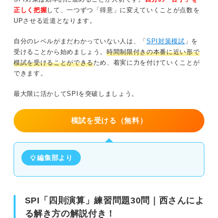
正しく把握
して、一つずつ「得意」に変えていくことが点数を
問題28（難易度：★★★★★）
UPさせる近道となります。
問題29（難易度：★★★★★）
自分のレベルがまだわかっていない人は、「
SPI対策模試
」を
受けることから始めましょう。
時間制限付きの本番に近い形で
問題30（難易度：★★★★★）
模試を受けることができる
ため、着実に力を付けていくことが
できます。
SPI「四則演算」を対策する際のポイント
最大限に活かしてSPIを突破しましょう。
非言語「四則演算」以外の練習問題も解いてみよう！
模試を受ける（無料）
編集部より
SPI「四則演算」練習問題30問｜西さんによ
る解き方の解説付き！