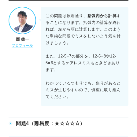
正解：C
足し算と引き算の式だが、括弧があるため、括弧内の計算
この問題は原則通り、
括弧内から計算
す
が優先される。まず、括弧内の12-5を計算すると7になる。
ることになります。括弧内の計算が終わ
これに8を足すと、8+7=15となる。したがって、15が正し
れば、左から順に計算します。このよう
い答えである。括弧を無視して前から計算すると異なる数
な単純な問題でミスをしないよう気を付
西 雄一
値になるため、計算の順序に注意することが重要。
けましょう。
プロフィール
また、12-5=7の部分を、12-5=8や12-
5=6とするケアレスミスもときどきあり
ます。
わかっているつもりでも、焦りがあると
ミスが生じやすいので、慎重に取り組ん
でください。
問題4（難易度：★☆☆☆☆）