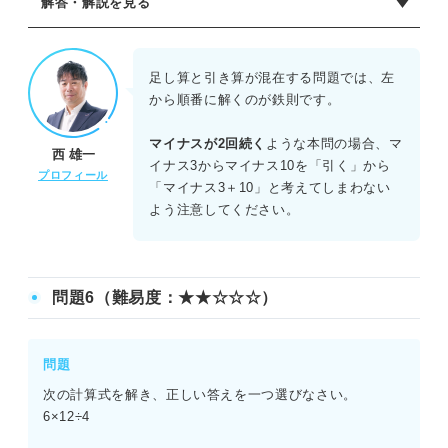
解答・解説を見る
正解：B
左から順番に計算を進める。12-15=-3であり、そこからさ
足し算と引き算が混在する問題では、左
らに7を引くと-10となる。最後に4を足すと、-10+4=-6が導
から順番に解くのが鉄則です。
き出される。負の数が増えていく過程で計算ミスをしない
よう、慎重に進めることが求められる。
マイナスが2回続く
ような本問の場合、マ
西 雄一
イナス3からマイナス10を「引く」から
プロフィール
「マイナス3＋10」と考えてしまわない
よう注意してください。
問題6（難易度：★★☆☆☆）
問題
次の計算式を解き、正しい答えを一つ選びなさい。
6×12÷4