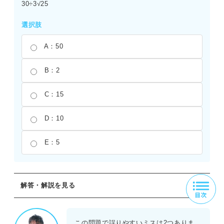
30÷3√25
選択肢
A：50
B：2
C：15
D：10
E：5
解答・解説を見る
正解：B
割り算とルートが含まれる式では、ルートとその係数の計
この問題で誤りやすいミスは2つありま