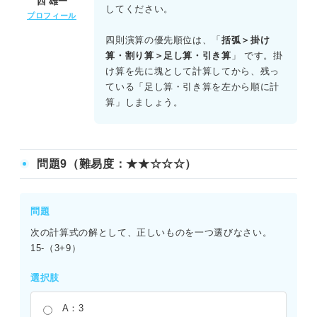
西 雄一
の順番を間違えると全く異なる数値になるため注意が必要
してください。
プロフィール
だ。
四則演算の優先順位は、「
括弧＞掛け
算・割り算＞足し算・引き算
」 です。掛
け算を先に塊として計算してから、残っ
ている「足し算・引き算を左から順に計
算」しましょう。
問題9（難易度：★★☆☆☆）
問題
次の計算式の解として、正しいものを一つ選びなさい。
15-（3+9）
選択肢
A：3