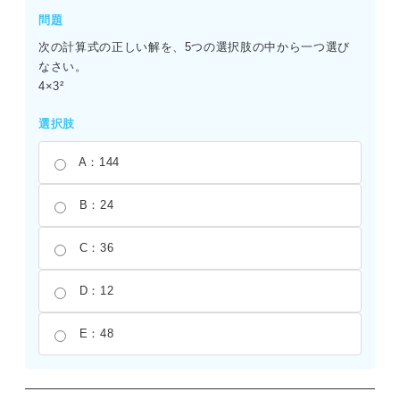
問題
次の計算式の正しい解を、5つの選択肢の中から一つ選び
なさい。
4×3²
選択肢
A：144
B：24
C：36
D：12
E：48