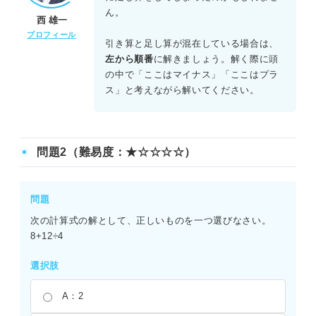
要。
ん。
西 雄一
プロフィール
引き算と足し算が混在している場合は、
左から順番
に解きましょう。解く際に頭
の中で「ここはマイナス」「ここはプラ
ス」と考えながら解いてください。
問題2（難易度：★☆☆☆☆）
問題
次の計算式の解として、正しいものを一つ選びなさい。
8+12÷4
選択肢
A：2