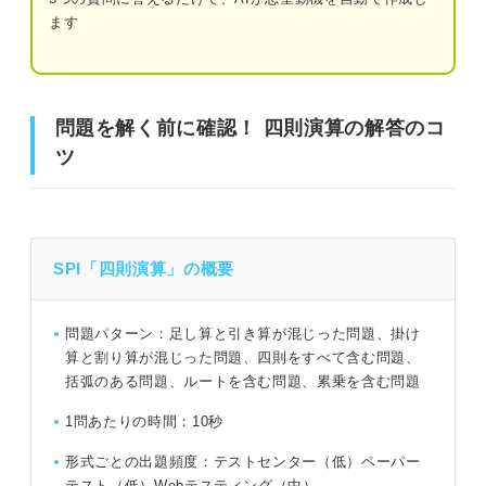
ます
問題19（難易度：★★★☆☆）
問題20（難易度：★★★★☆）
問題を解く前に確認！ 四則演算の解答のコツ
問題21（難易度：★★★★☆）
問題を解く前に確認！ 四則演算の解答のコ
SPI「四則演算」練習問題30問｜西さんによる解き方の解
問題22（難易度：★★★★☆）
ツ
説付き！
問題23（難易度：★★★★☆）
問題1（難易度：★☆☆☆☆）
問題24（難易度：★★★★☆）
問題2（難易度：★☆☆☆☆）
SPI「四則演算」の概要
問題25（難易度：★★★★☆）
問題3（難易度：★☆☆☆☆）
問題26（難易度：★★★★★）
問題パターン：足し算と引き算が混じった問題、掛け
問題4（難易度：★☆☆☆☆）
算と割り算が混じった問題、四則をすべて含む問題、
問題27（難易度：★★★★★）
括弧のある問題、ルートを含む問題、累乗を含む問題
問題5（難易度：★★☆☆☆）
問題28（難易度：★★★★★）
1問あたりの時間：10秒
問題6（難易度：★★☆☆☆）
問題29（難易度：★★★★★）
形式ごとの出題頻度：テストセンター（低）ペーパー
テスト（低）Webテスティング（中）