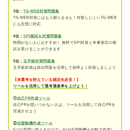
問題8（難易度：★★☆☆☆）
3位：
TG-WEB対策問題集
TG-WEB対策にはもう困りません！対策しにくいTG-WEB
問題9（難易度：★★☆☆☆）
にも完璧に対応
問題10（難易度：★★☆☆☆）
4位：
SPI模試＆対策問題集
時間がない人におすすめ！ 無料でSPI対策と本番形式の模
問題11（難易度：★★☆☆☆）
試を受けることができます
問題12（難易度：★★★☆☆）
5位：
玉手箱対策問題集
問題13（難易度：★★★☆☆）
玉手箱対策は頻出問題を活用して効率よく対策しましょう
問題14（難易度：★★★☆☆）
【本選考を控えている就活生必見！】
ツールを活用して選考通過率を上げよう！
問題15（難易度：★★★☆☆）
①
自己PR作成ツール
問題16（難易度：★★★☆☆）
自己PRが思いつかない人は、ツールを活用して自己PRを
完成させよう
問題17（難易度：★★★☆☆）
②
志望動機作成ツール
問題18（難易度：★★★☆☆）
5つの質問に答えるだけで、AIが志望動機を自動で作成し