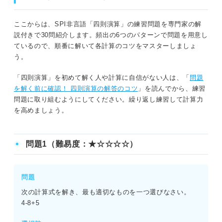
ここからは、SPI非言語「四則演算」の練習問題を専門家の解
説付きで30問紹介します。頻出の6つのパターンで問題を用意し
ているので、順番に解いて各計算のコツをマスターしましょ
う。
「四則演算」を初めて解く人や計算に自信がない人は、「
問題
を解く前に確認！ 四則演算の解答のコツ
」を読んでから、練習
問題に取り組むようにしてください。繰り返し練習して計算力
を高めましょう。
問題1（難易度：★☆☆☆☆）
問題
次の計算式を解き、最も適切なものを一つ選びなさい。
4-8+5