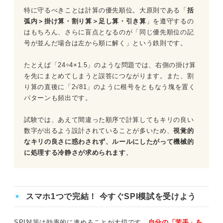
特に守るべきことは計算の優先順位。大原則である「
括
問題18（難易度：★★★☆☆）
弧内＞掛け算・割り算＞足し算・引き算
」を遵守するの
はもちろん、さらに盲点となるのが「同じ優先順位の記
問題19（難易度：★★★☆☆）
号が並んだ場合は左から順に解く」という鉄則です。
問題20（難易度：★★★★☆）
たとえば「24÷4×1.5」のような問題では、右側の掛け算
を先にまとめてしまうと誤答につながります。また、割
問題21（難易度：★★★★☆）
り算の直後に「2√81」のように根号をともなう塊を置く
パターンも頻出です。
問題22（難易度：★★★★☆）
試験では、あえて間違った順序で計算してもキリの良い
問題23（難易度：★★★★☆）
数字が出るよう設計されていることが多いため、
視覚的
なキリの良さに惑わされず、ルールにしたがって機械的
問題24（難易度：★★★★☆）
に処理する冷静さが求められます
。
問題25（難易度：★★★★☆）
スマホ1つで完結！ 今すぐSPI模試を受けよう
問題26（難易度：★★★★★）
問題27（難易度：★★★★★）
SPI対策は効率的に進めることが大切です。
自分の「苦手」を