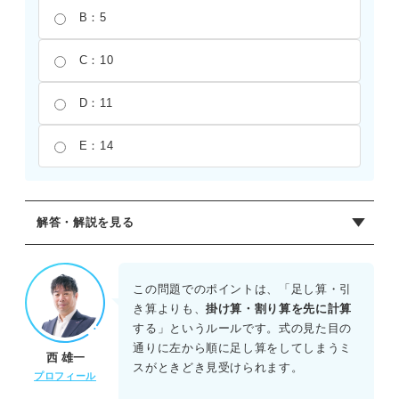
B：5
C：10
D：11
E：14
解答・解説を見る
正解：D
四則演算の優先順位にもとづき、足し算よりも先に割り算
この問題でのポイントは、「足し算・引
をおこなう。まず、12÷4を計算すると3となる。次に、残っ
き算よりも、
掛け算・割り算を先に計算
た足し算である8+3を計算する。したがって、答えは11と
する」というルールです。式の見た目の
なる。左から順番に計算して（8+12）÷4=5としてしまうミ
通りに左から順に足し算をしてしまうミ
西 雄一
スに注意したい。
スがときどき見受けられます。
プロフィール