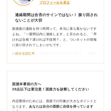
プロフィールを見る
連絡期間は合否のサインではない！ 振り回され
ないことが大切
面接後の連絡を待つ時間って、本当に落ち着かないです
よね。「一週間以内に連絡します」と言われると、「早
ければ合格？遅ければ不採用？」と、ついネットの情報
に振り回されてしまいがちです。
⋯続きを読む▼
ただ、連絡期限＝合否のフラグとは言えません。 企業ご
とに採用の進め方は大きく異なり、スケジュールの都合
や社内確認のプロセスがゆっくりなケースも珍しくない
ためです。
公平さを期すために、すべての学生の面接を終えた後
面接本番前の方へ
に、合否を判断するケースもあるため、ある意味質問者
39点以下は要注意！面接力を診断してください
さんの言う通りほかの候補者と比較検討されている可能
性もあるでしょう。
内定獲得のためには、面接での印象が大きなポイントと
私がサポートしてきた学生のなかにも、最終面接から2週
なります。
あなたは自分の面接に自信を持っています
間以上経って合格連絡をもらった人もいます。逆に小規