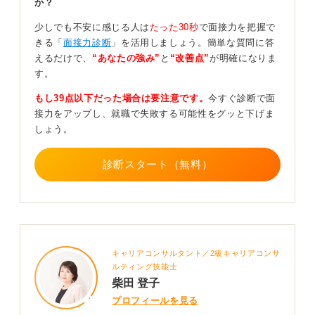
か？
模な会社では、その場で合格を伝えることもあります。
つまり、連絡までの期間だけで結果を判断することはで
少しでも不安に感じる人は
たった30秒
で面接力を把握で
きないのです。
きる「
面接力診断
」を活用しましょう。簡単な質問に答
えるだけで、
“あなたの強み”
と
“改善点”
が明確になりま
連絡が遅くても諦めないで！ 不安なときこそ次の行
す。
動に目を向けよう
もし39点以下だった場合は要注意です。
今すぐ診断で面
接力をアップし、就職で失敗する可能性をグッと下げま
ネットの情報はすべて正確ではありませんので、鵜呑み
しょう。
にしないようにしましょう。
今の段階でできることは、「合否はまだわからない」と
診断スタート（無料）
考えつつ、ほかの企業の準備も同時に続けておくことで
す。これは、不合格を念頭に置いておくというよりも、
何か行動をしていたほうが、気持ちが保ちやすいからで
す。
そして、もし期限になっても連絡が来ない場合は、案内
キャリアコンサルタント／2級キャリアコンサ
された期限の2〜3日後を目安に、丁寧に問い合わせると
ルティング技能士
良いと思います。その際は、メールで「選考状況を伺い
柴田 登子
たくて」と簡潔に確認するだけで十分です。
プロフィールを見る