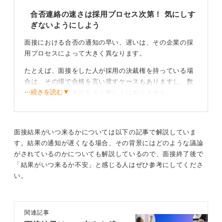
不安な気持ちのときは、ネガティブな情報に引き寄せら
合否連絡の速さは採用プロセス次第！ 気にしす
れがちですが、流されすぎずしっかりとした心持で結果
ぎないようにしよう
を待っていてくださいね。
面接における合否の通知の早い、遅いは、その企業の採
0
用プロセスによって大きく異なります。
たとえば、面接をした人が採用の決裁権を持っている場
合は、その場で合格を言い渡すケースもありますし、数
⋯続きを読む▼
日内に通知をするのもそう難しくはありません。
しかし、採用における決裁の最終決定者が別にいる場合
は、その人に承認をもらうまでに時間がかかることも考
えられます。
面接結果がいつ来るかについては以下の記事で解説していま
す。結果の通知が遅くなる場合、その背景にはどのような議論
また、面接官が複数いる場合なども、一人ひとりが採点
がされているのかについても解説しているので、面接終了後で
した結果を吟味し、後日会議などを経て採用を決めるの
「結果がいつ来るか不安」と感じる人はぜひ参考にしてくださ
であれば、当然時間がかかりますね。
い。
そのため、「合否の連絡は一週間以内」と言われたから
といって、必要以上に落ち込む必要はありません。
関連記事
焦らず連絡を待って期日を過ぎたら丁寧に問い合わ