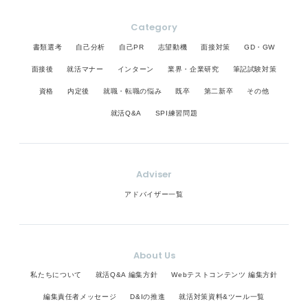
Category
書類選考
自己分析
自己PR
志望動機
面接対策
GD・GW
面接後
就活マナー
インターン
業界・企業研究
筆記試験対策
資格
内定後
就職・転職の悩み
既卒
第二新卒
その他
就活Q&A
SPI練習問題
Adviser
アドバイザー一覧
About Us
私たちについて
就活Q&A 編集方針
Webテストコンテンツ 編集方針
編集責任者メッセージ
D&Iの推進
就活対策資料&ツール一覧