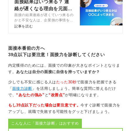
面接結果はいつ来る？ 連
せよう！
絡が遅くなる理由を元面接
面接の結果連絡が遅くていつ来るの
官が解説
通知が来るまでの間、面接の内容を振り返り、自分なり
かと不安な人は、企業側の事情を知
ることで不安を軽くすることができ
に整理するなどして過ごしましょう。
記事を読む
ます。この記事ではキャリアコンサ
ルタントとともに面接の結果がいつ
もし一週間で連絡が来なかった場合は、プラス数日待つ
来るのかの目安や連絡が遅い理由を
ことが大切です。それでも音沙汰がない場合は、先方に
解説します。
面接本番前の方へ
問い合わせてみても良いでしょう。
39点以下は要注意！面接力を診断してください
その場合はなるべく失礼のないように、「面接のあった
内定獲得のためには、面接での印象が大きなポイントとなりま
〇日から一週間程度でご連絡をいただけると伺っており
す。
あなたは自分の面接に自信を持っていますか？
ましたが、まだのようなのでいつ頃結果をいただけるか
お知らせいただきたいです」と丁寧に伝えれば問題あり
少しでも不安に感じる人は
たった30秒
で面接力を把握できる
ません。
「
面接力診断
」を活用しましょう。簡単な質問に答えるだけ
で、
“あなたの強み”
と
“改善点”
が明確になります。
0
もし39点以下だった場合は要注意です。
今すぐ診断で面接力を
アップし、就職で失敗する可能性をグッと下げましょう。
こんな人に「面接力診断」はおすすめ