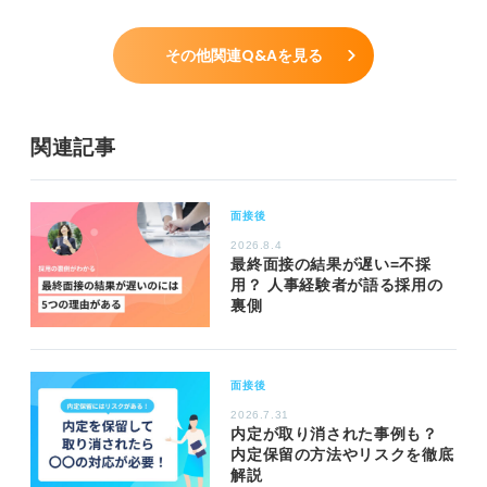
その他関連Q&Aを見る
関連記事
面接後
2026.8.4
最終面接の結果が遅い=不採
用？ 人事経験者が語る採用の
裏側
面接後
2026.7.31
内定が取り消された事例も？
内定保留の方法やリスクを徹底
解説