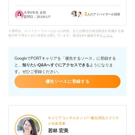
もし合格ならすぐに連絡が来るはずなのに、一週間もか
大学4年生 女性
2
かるということは、ほかに候補者がいて比較検討されて
人のアドバイザーが回答
質問日：
2026/1/7
いるのだろうか、あるいは単に不採用の場合に余裕を持
たせた連絡期間なのだろうか、などといろいろ考えてし
※質問は、エントリーフォームからの内容、または弊社が就活相談を実施する過
まいます。
程の中で寄せられた内容を公開しています。就活Q&A 編集方針は
こちら
連絡を待っている間も、ほかの企業の選考対策に集中で
きません。
GoogleでPORTキャリアを「優先するソース」に登録する
と、
知りたいQ&Aへすぐにアクセスできる
ようになりま
面接で「一週間以内に連絡」と言われた場合について、
す。ぜひご登録ください。
どのようなケースが考えられるかアドバイスをいただけ
ますでしょうか？ また、連絡が来ない場合の適切な問い
優先ソースに登録する
合わせのタイミングについても教えていただけると幸い
です。
キャリアコンサルタント/一般社団法人テツナ
グ代表理事
若林 宏美