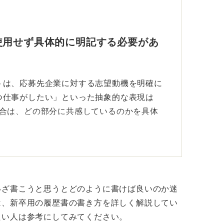
使用せず具体的に明記する必要があ
トは、応募先企業に対する志望動機を明確に
つ仕事がしたい」といった抽象的な表現は
場合は、どの部分に共感しているのかを具体
ることを理由に挙げるのは、待遇や福利厚生
と受け取られるため、おもな理由としては
じて成長したい」という志望動機も、成長後
いざ書こうと思うとどのように書けば良いのか迷
しなければ、企業は教育機関ではないと受け
は、新卒用の履歴書の書き方を詳しく解説してい
たい人は参考にしてみてください。