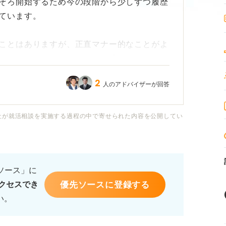
そろ開始するため今の段階から少しずつ履歴
ています。
ことはありますが、正直マナー的なことがよ
べてはいますが、何が正しい情報なのかがわ
歴書に自信が持てずにいるので、就活のプロ
2
人のアドバイザーが回答
思っています。
NGワードは何かありますでしょうか？
社が就活相談を実施する過程の中で寄せられた内容を公開してい
で落とされてしまうのは嫌なので、履歴書で
があれば知りたいです。よろしくお願いしま
るソース」に
優先ソースに登録する
クセスでき
い。