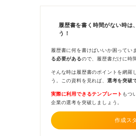
「〜とか」「なので〜」は話し言葉
のように書く必要があります。これ
索するとたくさんの例が出てくるの
履歴書を書く時間がない時は
ほかには「〜（株）」「〜高校」の
う！
は「～株式会社」「〜高等学校」の
履歴書に何を書けばいいか困ってい
また、空白が多すぎるのもよくありま
る必要がある
ので、履歴書だけに時
ましょう。あまりにも空白が多いと
か」という印象につながりかねない
そんな時は履歴書のポイントを網羅
う。この資料を見れば、
選考を突破
これらは内容以前の問題なので、ま
ましょう。こういったルールについ
実際に利用できるテンプレート
もつ
くるはずです。そのうえで、内容と
企業の選考を突破しましょう。
とを考えると良いですね。
作成ス
基本的なルールを押さえたう