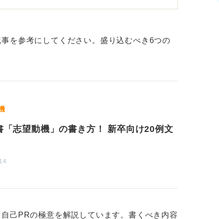
る人が多い部分です。志望動機でやりがちな
が素晴らしいので志望しました」と、相手企
を書いていないパターンです。企業が知りた
事を参考にしてください。盛り込むべき6つの
か」という情報です。
あり、こういうことをやりたいので、貴社
た」のようにまずは自分のことをしっかりと
業の特徴が重なっている部分を伝えることが
機
書「志望動機」の書き方！ 新卒向け20例文
社が何社あっても、前半部分は自分自身のこ
くなります。また「会社が成長させてくれる
14
避けましょう。企業は社会に対して価値を提
用するわけです。
成長させてください」という姿勢が見えてし
らえているのではないか」という印象になり
自己PRの極意を解説しています。書くべき内容