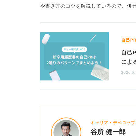
かねません。
や書き方のコツを解説しているので、併
まずは、履歴書を書くうえでの「基
徴をしっかりと伝え、成果を上げる
ください。もし可能であれば、大学
自己P
三者に見てもらいましょう。
自己
によ
0
2026.6.
キャリア・デベロップ
谷所 健一郎