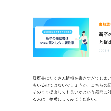
志望動機は、十分な企業研究をおこ
力、さらに自分が発揮できる能力を
日付や住所など細かい点もし
書類選
新卒
ほかにも、履歴書の日付については
日を記入します。そして、住所は都道
と提
記載し、学校名は「高校」ではなく
2026.6.
です。
手書きの履歴書に修正液や修正テー
は再度書き直すようにしてください
履歴書にたくさん情報を書きすぎてしま
もいるのではないでしょうか。こちらの
0
そのまま提出しても良いかという疑問に
る人は、参考にしてみてください。