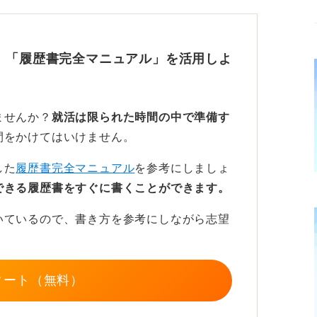
です。履歴書では「〜など」「そのため〜」
らは履歴書で間違いやすい話し言葉として検
で、一度確認しておくと安心です。
、「履歴書完全マニュアル」を活用しよ
ように略称で書くこともNGです。履歴書で
ように正式名称で記載してください。
ませんか？
就活は限られた時間の中で準備す
せん。少なくとも8〜9割は埋めるようにし
間をかけてはいけません。
「本当に入社したい気持ちがあるのだろう
からです。
した
履歴書完全マニュアル
を参考にしましょ
できる履歴書をすぐに書くことができます。
ずは履歴書の基本的なルールを押さえておき
てはどのサイトで見てもほぼ同じことが出て
いているので、書き方を参考にしながら志望
してどのようなことを避けるべきかというこ
タート（無料）
えで自分の特徴を伝えよう