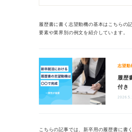
志望動機と自己PRは難しいと感じ
のは「貴社は〜という特徴があり〜
業のことばかり書いて、自分のこと
履歴書に書く志望動機の基本はこちらの記
いのは「あなたはどういう人間です
要素や業界別の例文を紹介しています。
これを踏まえ「私はこういう特徴が
の〜という面に共感して志望しまし
伝え、自分の考えや価値観と相手企
志望動
重要なのです。
履歴
これができると、エントリーする会
付き
となので書く内容に迷うことが少な
2026.5.
ことを期待している」という内容も
供して成果を上げるために社員を採
「成果を上げます」ではなく「私を
まうと「企業を学校と同じ感覚でと
こちらの記事では、新卒用の履歴書に書く