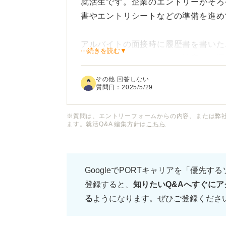
就活生です。企業のエントリーがそろ
書やエントリシートなどの準備を進め
アルバイトの面接時に履歴書を書いた
⋯続きを読む▼
くわかりません。いろいろ検索して調
からなくてとても不安です。自分の履
その他 回答しない
の方からアドバイスをいただきたいと
質問日：
2025/5/29
特に履歴書の中で使用してはいけない
※質問は、エントリーフォームからの内容、または弊
ます。就活Q&A 編集方針は
こちら
志望企業で面接も受けられず書類選考
使ってはいけないNGワードや注意点
GoogleでPORTキャリアを「優先す
す。
登録すると、
知りたいQ&Aへすぐにア
る
ようになります。ぜひご登録くださ