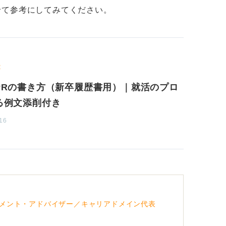
せて参考にしてみてください。
本的なルール」を押さえたうえで、自分の特
姿勢を見せるという点を意識して書いてみて
の就活担当や就活エージェントの人など、第
R
PRの書き方（新卒履歴書用）｜就活のプロ
る例文添削付き
16
メント・アドバイザー／キャリアドメイン代表