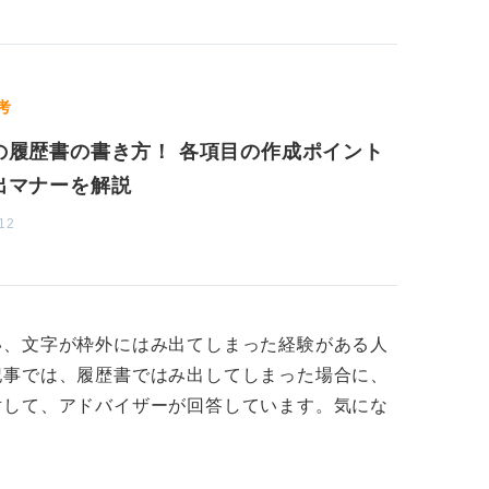
ない、応募企業で実現したい目標やその魅
盛り込むことが重要です。
っかりと理解しておこう
考
の履歴書の書き方！ 各項目の作成ポイント
、郵送の場合は投函日、持参する場合は持参
府県から「一丁目1番1号」など正式名称で
出マナーを解説
「高等学校」と略さないことが求められるの
12
プを使用することは避け、誤りがあった場合
ね。
い、文字が枠外にはみ出てしまった経験がある人
記事では、履歴書ではみ出してしまった場合に、
対して、アドバイザーが回答しています。気にな