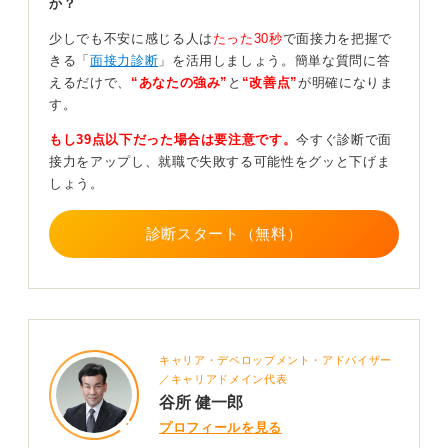
かで、上司や顧客が笑顔を見せなければパフォーマンス
か？
を発揮できないようでは困る、と考えているかもしれま
少しでも不安に感じる人は
たった30秒
で面接力を把握で
せん。特に顧客はこちら側がやりやすいように接する必
きる「
面接力診断
」を活用しましょう。簡単な質問に答
要もないわけです。
えるだけで、
“あなたの強み”
と
“改善点”
が明確になりま
また、「この会社で成果を上げることができる人材かど
す。
うか」を判断したいと考えて、そのようにしている可能
もし39点以下だった場合は要注意です。
今すぐ診断で面
性もあります。企業が社員を一人採用するということは
接力をアップし、就職で失敗する可能性をグッと下げま
非常にコストがかかる行為です。もしそこで判断を間違
しょう。
ってしまうと、想定したとおりの成果を上げられない人
に対して給料を支払い続けることになってしまいます。
診断スタート（無料）
それくらい社員を採用するということは、企業にとって
非常に重いことなので、採用側も厳しい目で見るわけで
すね。企業側の事情を解説するとそのような面があると
いうことなのです。
普通のやり取りを圧迫面接だととらえてしまってい
キャリア・デベロップメント・アドバイザー
る可能性もある
／キャリアドメイン代表
谷所 健一郎
プロフィールを見る
ほかにも、面接側としては圧迫しているつもりがなくて