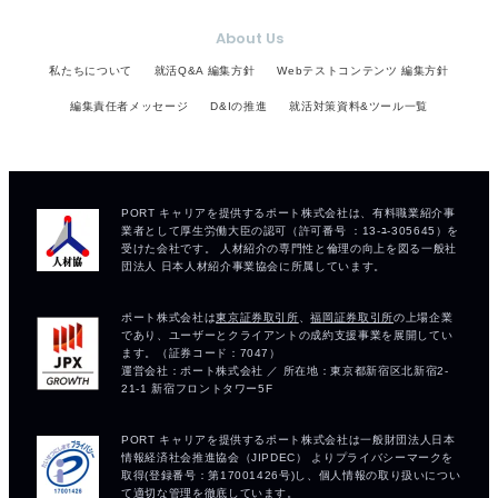
About Us
私たちについて
就活Q&A 編集方針
Webテストコンテンツ 編集方針
編集責任者メッセージ
D&Iの推進
就活対策資料&ツール一覧