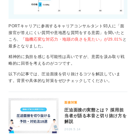
圧迫面接を受けたときは、いきなり反論することは避
0
け、面接官の指摘に対して「確かにそう思われるかもし
れませんが……」と述べたうえで自分の意見を主張する
PORTキャリアに参画するキャリアコンサルタント93人に「面
ことが重要です。面接官の挑発に乗らず、採用したいた
接官が答えにくい質問や意地悪な質問をする意図」を聞いたと
めに厳しい質問をしていると考え、冷静に対応するよう
ころ、
「臨機応変な対応力・地頭の良さを見たい」が29.01%
と
にしましょう。
最多となりました。
また、圧迫面接では「なぜ？」といった深掘り質問がお
精神的に負担を感じる可能性は高いですが、意図を汲み取り戦
こなわれることがあるため、揺るがない回答をするため
略的に回答を考えるのがコツです。
に複数のエピソードを用意するなど、事前の準備が重要
です。
以下の記事では、圧迫面接を切り抜けるコツを解説していま
す。背景や具体的な対策をぜひチェックしてください。
すべての企業が圧迫面接を実施するわけではないため、
面接に対して苦手意識を持つ必要はありません。人格を
否定するようなひどい態度や質問を受けた場合は、面接
の途中でも面接を継続することが難しいといって離席し
面接対策
てもかまいませんし、面接後企業に相談することもでき
圧迫面接の実態とは？ 採用担
ます。自分に合う企業かどうか面接官の言動から見極め
当者が語る本音と切り抜け方を
ることも大切です。
解説
2026.5.14
0