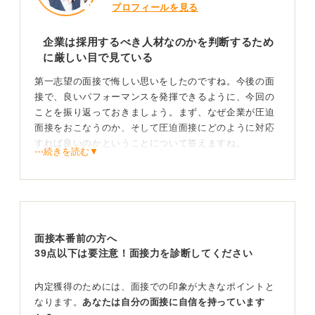
プロフィールを見る
企業は採用するべき人材なのかを判断するため
に厳しい目で見ている
第一志望の面接で悔しい思いをしたのですね。今後の面
接で、良いパフォーマンスを発揮できるように、今回の
ことを振り返っておきましょう。まず、なぜ企業が圧迫
面接をおこなうのか、そして圧迫面接にどのように対応
すれば良いのかということについて答えますね。
⋯続きを読む▼
面接の状況を質問内容から辿っていくと「面接官は最初
の自己紹介から一度も笑顔を作ることなく、厳しい質問
を次々と投げかけてきました」とのこと。あくまでもこ
の1文からだけの判断であることを踏まえて聞いてくださ
い。
面接本番前の方へ
39点以下は要注意！面接力を診断してください
まず、面接官が笑顔を見せないことは普通にあります。
面接を受ける側からすると「笑顔で面接してくれたほう
が、お互いリラックスして素の部分を見せられるのに」
内定獲得のためには、面接での印象が大きなポイントと
と思うでしょう。しかし、企業からすると仕事をするな
なります。
あなたは自分の面接に自信を持っています