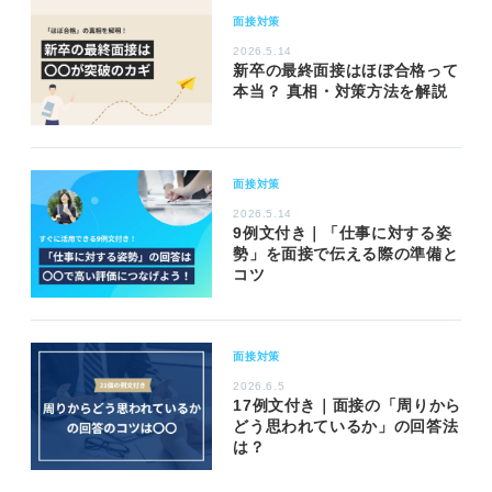
面接対策
2026.5.14
新卒の最終面接はほぼ合格って
本当？ 真相・対策方法を解説
面接対策
2026.5.14
9例文付き｜「仕事に対する姿
勢」を面接で伝える際の準備と
コツ
面接対策
2026.6.5
17例文付き｜面接の「周りから
どう思われているか」の回答法
は？