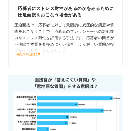
も、圧迫を与えてしまっているケースもあります。たと
えば上司が部下に対して「それってどういうこと？」
応募者にストレス耐性があるのかをみるために
「その根拠は？」「それ意味あるの？」といった形で質
圧迫面接をおこなう場合がある
問を重ねることはよくあることです。
圧迫面接は、応募者に対して意図的に威圧的な態度や質
上司としては普段の仕事でやっている通りのやり取りを
問をおこなうことで、応募者のプレッシャーへの対処能
しているだけなのですが、そういったことに慣れていな
力やストレス耐性を評価する手法です。応募者の回答が
い学生にとっては「厳しい質問」と感じることもありま
不明瞭で本質を見極めにくい場合、より厳しい質問が投
す。
げかけられることもあります。
⋯続きを読む▼
このように企業が意図的に「厳しい環境で成果をあげら
「こんなことで泣いていたら社会では通用しない」と冷
れる人なのか」を見極めようとするケースもあり、意図
たく言う面接官がいる企業は、倫理観や社風に問題があ
せず普段のビジネスでやっている通りのやり取りをし
る可能性があるため、入社前にその企業の本質を理解で
て、結果的に圧迫となっているケースもあります。どち
きて良かったと考えることもできるでしょう。
らにしろ「感情的にならない」「冷静に冷静にと言い聞
一方で、面接官のなかには、圧迫面接ととらえず、応募
かせる」ことを意識して、自分が準備してきたことを最
者を採用したいがゆえに厳しい質問をする場合もありま
大限伝えるようにするのがセオリーです。
す。
そのうえで、それでも自分がこの会社で働きたいと思う
かどうかを振り返ってみてください。「こんな圧迫をし
圧迫面接に対応できるように事前に深掘り質問対策
てくる会社は嫌だ」と感じるのであれば、ほかの会社を
をしておこう
選ぶのも選択肢の一つかと思います。