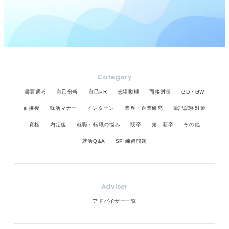
Category
書類選考
自己分析
自己PR
志望動機
面接対策
GD・GW
面接後
就活マナー
インターン
業界・企業研究
筆記試験対策
資格
内定後
就職・転職の悩み
既卒
第二新卒
その他
就活Q&A
SPI練習問題
Adviser
アドバイザー一覧