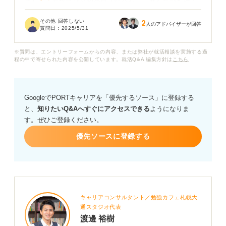
ました。面接官は最初の自己紹介から一度も笑顔を作る
ことはなく、厳しい質問を次々と投げかけてきて、緊張
その他 回答しない
2
とプレッシャーから涙を流してしまいました。
人のアドバイザーが回答
質問日：
2025/5/31
面接官からは「こんなので泣いていたら社会じゃ通用し
※質問は、エントリーフォームからの内容、または弊社が就活相談を実施する過
ないよ」と冷たくいわれ、パニック状態となってしまい
程の中で寄せられた内容を公開しています。就活Q&A 編集方針は
こちら
ましたが、何とか最後まで面接を進めることができまし
た。
GoogleでPORTキャリアを「優先するソース」に登録する
面接は無事に終わりましたが、企業への志望度は一気に
と、
知りたいQ&Aへすぐにアクセスできる
ようになりま
薄れ、面接に対して苦手意識を植え付けられたことに、
す。ぜひご登録ください。
非常に憤りを感じています。
優先ソースに登録する
なぜ、企業はこのような圧迫面接をおこなうのでしょう
か？ 圧迫面接の意味や目的がまったくわかりません。
面接官がどういった意図で圧迫面接をおこなうのか、圧
迫面接ではどのように対応すれば良いのかについて教え
キャリアコンサルタント／勉強カフェ札幌大
てください。
通スタジオ代表
渡邊 裕樹