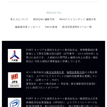
About Us
私たちについて
就活Q&A 編集方針
Webテストコンテンツ 編集方針
編集責任者メッセージ
D&Iの推進
就活対策資料&ツール一覧