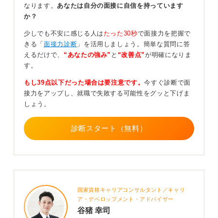
誠実な態度で自分らしい選考を目指そう！
なります。
あなたは自分の面接に自信を持っています
か？
一方で推薦があるからこそ本人の実力に対する期待値が
少しでも不安に感じる人は
たった30秒
で面接力を把握で
高まり、選考のハードルが上がる側面もあります。
きる「
面接力診断
」を活用しましょう。簡単な質問に答
推薦されるほどの学生であるにもかかわらず、自分の考
えるだけで、
“あなたの強み”
と
“改善点”
が明確になりま
えや行動を自身の言葉で説明できないと、推薦という形
す。
式に頼っている印象を与えて評価を下げてしまいます。
もし39点以下だった場合は要注意です。
今すぐ診断で面
推薦状の内容と自分が面接で語るエピソードに大きなず
接力をアップし、就職で失敗する可能性をグッと下げま
れがないかは、事前によく確認しておくべきです。
しょう。
もし不採用になったら教授に迷惑がかかると不安に思う
診断スタート（無料）
かもしれませんが、企業も推薦を一つの判断材料として
とらえています。
誠実に選考に向き合い、出た結果を真摯に受け止める姿
勢が何よりも大切です。
0
国家資格キャリアコンサルタント／キャリ
ア・デベロップメント・アドバイザー
谷猪 幸司