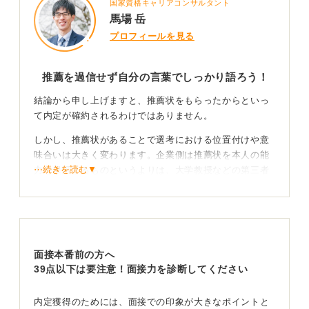
国家資格キャリアコンサルタント
馬場 岳
プロフィールを見る
推薦を過信せず自分の言葉でしっかり語ろう！
結論から申し上げますと、推薦状をもらったからといっ
て内定が確約されるわけではありません。
しかし、推薦状があることで選考における位置付けや意
味合いは大きく変わります。企業側は推薦状を本人の能
⋯続きを読む▼
力を保証するものというよりは、大学教授などの第三者
による信頼の裏取りとして見ている傾向が強いです。
教授がどのような立場でどの程度の期間その学生を見て
きたのかという事実に基づき、一定の基準を満たしてい
るだろうという前提が置かれます。
面接本番前の方へ
そのため書類選考の通過率が上がったり、面接が最終確
39点以下は要注意！面接力を診断してください
認の段階に近づいたりするケースは確かに存在します。
内定獲得のためには、面接での印象が大きなポイントと