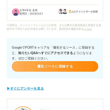
不安もあります。企業側は推薦状のどんな点を評価し、
どこまで選考に影響するのでしょうか？
大学4年生 女性
2
人のアドバイザーが回答
質問日：
2026/2/27
また推薦状を提出した学生が、面接で特に意識しておく
べきポイントがあれば知りたいです。
※質問は、エントリーフォームからの内容、または弊社が就活相談を実施する過
程の中で寄せられた内容を公開しています。就活Q&A 編集方針は
こちら
就活における推薦状の効果や、推薦を上手く活用して選
考を進めるための具体的な戦略についてアドバイスをお
願いします。
GoogleでPORTキャリアを「優先するソース」に登録する
と、
知りたいQ&Aへすぐにアクセスできる
ようになりま
す。ぜひご登録ください。
優先ソースに登録する
▶すぐにアンサーを見る