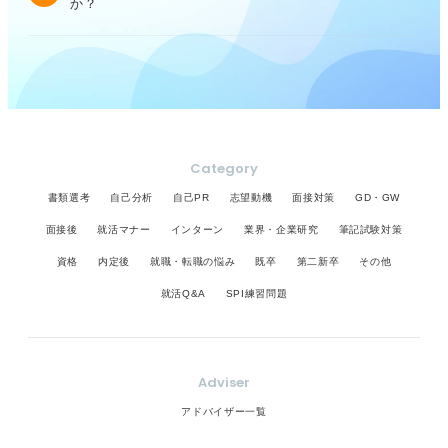
か？
Category
書類選考
自己分析
自己PR
志望動機
面接対策
GD・GW
面接後
就活マナー
インターン
業界・企業研究
筆記試験対策
資格
内定後
就職・転職の悩み
既卒
第二新卒
その他
就活Q&A
SPI練習問題
Adviser
アドバイザー一覧