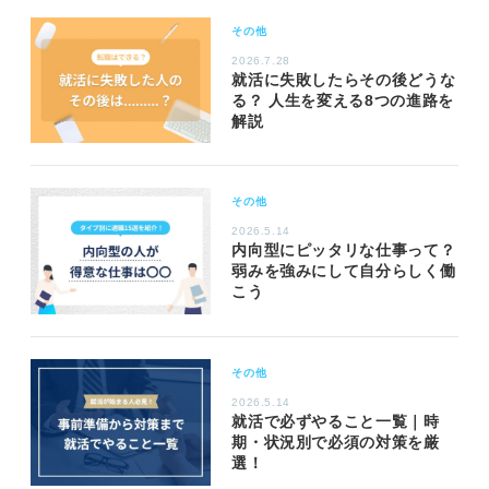
その他
2026.7.28
就活に失敗したらその後どうな
る？ 人生を変える8つの進路を
解説
その他
2026.5.14
内向型にピッタリな仕事って？
弱みを強みにして自分らしく働
こう
その他
2026.5.14
就活で必ずやること一覧｜時
期・状況別で必須の対策を厳
選！