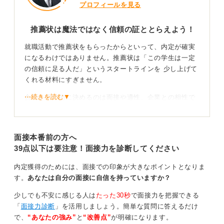
プロフィールを見る
推薦状は魔法ではなく信頼の証ととらえよう！
就職活動で推薦状をもらったからといって、内定が確実
になるわけではありません。推薦状は「この学生は一定
の信頼に足る人だ」というスタートラインを 少し上げて
くれる材料にすぎません。
⋯続きを読む▼
合否を最終的に決めるのは面接や適性、企業との相性で
す。 企業側は推薦状から成績や研究実績だけでなく、人
柄・継続力・責任感といった現場で一緒に働けるかを読
み取ろうとします。
面接本番前の方へ
39点以下は要注意！面接力を診断してください
ただし推薦がある分推薦に見合う人かという目で、通常
より厳しく見られることも事実です。推薦なのに落ちる
内定獲得のためには、面接での印象が大きなポイントとなりま
ことは珍しくなく、教授に迷惑がかかるケースでもあり
す。
あなたは自分の面接に自信を持っていますか？
ません。
少しでも不安に感じる人は
たった30秒
で面接力を把握できる
推薦に甘えず自分の言葉で強みを語りきろう
「
面接力診断
」を活用しましょう。簡単な質問に答えるだけ
で、
“あなたの強み”
と
“改善点”
が明確になります。