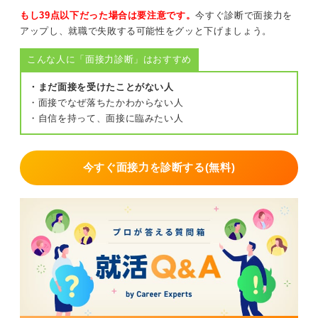
推薦状を提出した学生が面接で意識すべきなのは、一つ
もし39点以下だった場合は要注意です。
今すぐ診断で面接力を
目に推薦内容と発言の一貫性、 二つ目に受け身にならな
アップし、就職で失敗する可能性をグッと下げましょう。
い主体性、三つ目に推薦に甘えない姿勢です。
こんな人に「面接力診断」はおすすめ
推薦してもらったからではなく、推薦されてもなお自分
は何で貢献できるかを自分の言葉で語れるかが重要で
・まだ面接を受けたことがない人
す。
・面接でなぜ落ちたかわからない人
戦略としては事前に推薦状の強みを把握し、面接で自分
・自信を持って、面接に臨みたい人
の実体験と結びつけて補強すること。
推薦状は魔法の切符ではありませんが、使い方次第で強
今すぐ面接力を診断する(無料)
力な後押しになります。
0