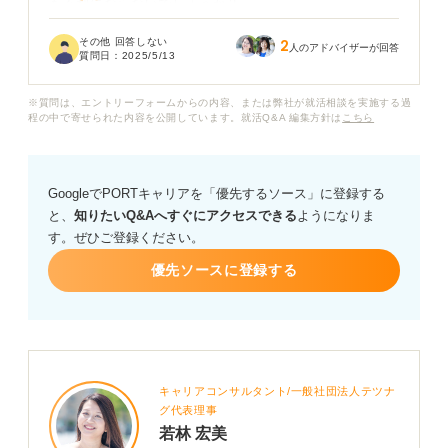
も不利にならないでしょうか？
その他 回答しない
2
ガクチカと自己PRの違いがあまりわかっていないのかも
人のアドバイザーが回答
質問日：
2025/5/13
しれませんが、どうしても同じエピソードしか考えられ
ず、それで問題ないのか教えていただけると嬉しいで
※質問は、エントリーフォームからの内容、または弊社が就活相談を実施する過
す。
程の中で寄せられた内容を公開しています。就活Q&A 編集方針は
こちら
GoogleでPORTキャリアを「優先するソース」に登録する
と、
知りたいQ&Aへすぐにアクセスできる
ようになりま
す。ぜひご登録ください。
優先ソースに登録する
キャリアコンサルタント/一般社団法人テツナ
グ代表理事
若林 宏美