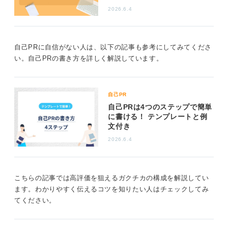
たとえば、サークル活動で新入生勧誘イベントを企画し
2026.6.4
たエピソードを使う場合、ガクチカでは「参加者が少な
いという課題に対して、どう工夫して解決したか」とい
う過程を詳しく話すことが重要です。
自己PRに自信がない人は、以下の記事も参考にしてみてくださ
い。自己PRの書き方を詳しく解説しています。
そして自己PRでは、そこから見える「私の企画力や粘り
強さ」といった強みに焦点を当ててアピールすることが
効果的だと思います。同じエピソードでも、このように
視点を変えて語ることで、あなたの多面的な魅力をアピ
自己PR
ールできますよ。
自己PRは4つのステップで簡単
に書ける！ テンプレートと例
むしろ、私がこれまで見てきたなかで、一貫性が生まれ
文付き
ることで、面接官に「この経験が本当に自分の核になっ
2026.6.4
ている人なんだな」という良い印象を与えられるメリッ
トもあると感じています！
こちらの記事では高評価を狙えるガクチカの構成を解説してい
0
ます。わかりやすく伝えるコツを知りたい人はチェックしてみ
てください。