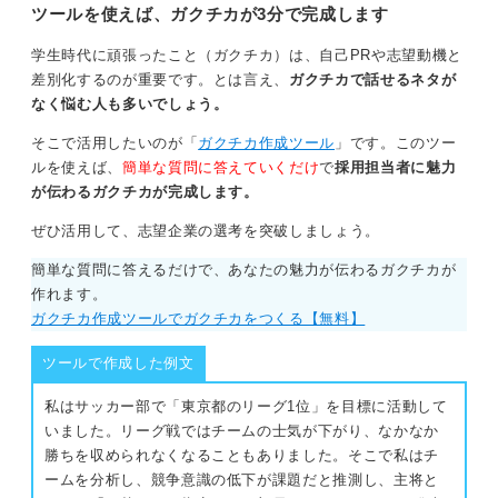
ツールを使えば、ガクチカが3分で完成します
学生時代に頑張ったこと（ガクチカ）は、自己PRや志望動機と
差別化するのが重要です。とは言え、
ガクチカで話せるネタが
なく悩む人も多いでしょう。
そこで活用したいのが「
ガクチカ作成ツール
」です。このツー
ルを使えば、
簡単な質問に答えていくだけ
で
採用担当者に魅力
が伝わるガクチカが完成します。
ぜひ活用して、志望企業の選考を突破しましょう。
簡単な質問に答えるだけで、あなたの魅力が伝わるガクチカが
作れます。
ガクチカ作成ツールでガクチカをつくる【無料】
ツールで作成した例文
私はサッカー部で「東京都のリーグ1位」を目標に活動して
いました。リーグ戦ではチームの士気が下がり、なかなか
勝ちを収められなくなることもありました。そこで私はチ
ームを分析し、競争意識の低下が課題だと推測し、主将と