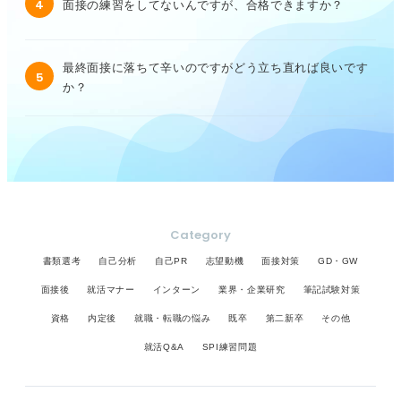
4
面接の練習をしてないんですが、合格できますか？
最終面接に落ちて辛いのですがどう立ち直れば良いです
5
か？
Category
書類選考
自己分析
自己PR
志望動機
面接対策
GD・GW
面接後
就活マナー
インターン
業界・企業研究
筆記試験対策
資格
内定後
就職・転職の悩み
既卒
第二新卒
その他
就活Q&A
SPI練習問題