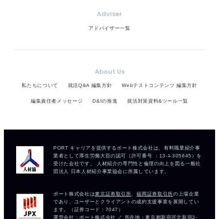
Adviser
アドバイザー一覧
About Us
私たちについて
就活Q&A 編集方針
Webテストコンテンツ 編集方針
編集責任者メッセージ
D&Iの推進
就活対策資料&ツール一覧