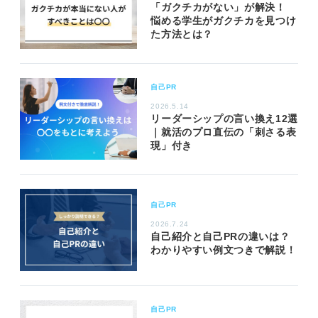
「ガクチカがない」が解決！
悩める学生がガクチカを見つけ
た方法とは？
自己PR
2026.5.14
リーダーシップの言い換え12選
｜就活のプロ直伝の「刺さる表
現」付き
自己PR
2026.7.24
自己紹介と自己PRの違いは？
わかりやすい例文つきで解説！
自己PR