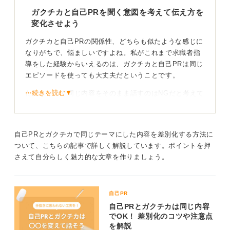
ガクチカと自己PRを聞く意図を考えて伝え方を
変化させよう
ガクチカと自己PRの関係性、どちらも似たような感じに
なりがちで、悩ましいですよね。私がこれまで求職者指
導をした経験からいえるのは、ガクチカと自己PRは同じ
エピソードを使っても大丈夫だということです。
⋯続きを読む▼
ただし、全く同じ内容をそのまま話すのはNGだと考えて
います。なぜならこの二つの質問では、面接官が聞きた
いポイントが違うからです。
企業はガクチカで「いつ、何を、どのように頑張ったの
自己PRとガクチカで同じテーマにした内容を差別化する方法に
か」という行動のプロセスや課題への対応力をみていま
ついて、こちらの記事で詳しく解説しています。ポイントを押
す。一方、自己PRでは「あなたにはどんな能力・特性が
さえて自分らしく魅力的な文章を作りましょう。
あるのか」という強みとその活かし方をみている、と私
は分析しています。
自己PR
視点を変えればあなたの多面的な魅力と一貫性が伝
自己PRとガクチカは同じ内容
わる！
でOK！ 差別化のコツや注意点
を解説