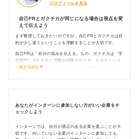
プロフィールを見る
自己PRとガクチカが同じになる場合は視点を変
えて伝えよう
まず整理しておきたいのですが、自己PRとガクチカは目
的が少し違うということを理解することが大切です。
自己PRは「自分の強みを伝える」もの、ガクチカは「学
生時代に力を入れた活動や経験を伝える」ものだといえ
⋯続きを読む▼
ます。つまり、たとえ同じエピソードを使ったとして
も、アピールする視点を変えれば問題ありません。
たとえば、サークル活動の経験を使う場合、自己PRでは
「リーダーシップが強みです」と特性にフォーカスして
伝え、ガクチカでは「チームで目標達成に向けて努力し
あなたがインターンに参加しない方がいい企業をチ
た経験から学んだこと」を語る、というように工夫して
ェックしよう
みましょう。
エピソードが同じだと一つの能力にしか触れてもら
インターンでは、自分が適正のある企業を選ぶことが大
えない場合もある
切です。向いていない企業のインターンに参加しても、