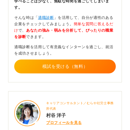
学べることは少なく、無駄な時間を過ごしてしまいま
す。
とはいえ、できれば違うエピソードを用意することをお
すすめします。なぜなら、エピソードが一つだけだと、
そんな時は「
適職診断
」を活用して、自分が適性のある
面接官が質問できる幅が狭くなってしまい、あなた自身
企業をチェックしてみましょう。
簡単な質問に答えるだ
の多面的な魅力を伝えきれない可能性があるからです。
け
で、
あなたの強み・弱みを分析して、ぴったりの職業
を診断
できます。
ただ、このアドバイスはあくまで面接官が深掘りをする
際の目線での話です。実際、同じエピソードを使ったか
適職診断を活用して有意義なインターンを過ごし、就活
らといって不利になるとは限りませんので、安心して伝
を成功させましょう。
えてくださいね。大切なのは、どんな経験から何を学
び、どう成長したかを自分の言葉でしっかり伝えること
模試を受ける（無料）
にあります。
0
キャリアコンサルタント／むらや社労士事務
所代表
村谷 洋子
プロフィールを見る