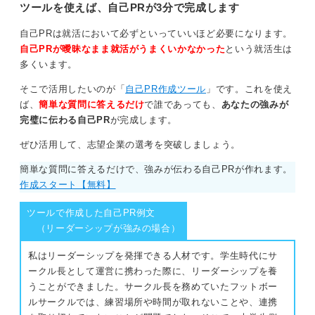
的に伝え、内定を掴みましょう。
ツールを使えば、自己PRが3分で完成します
自己PRは就活において必ずといっていいほど必要になります。
自己PRが曖昧なまま就活がうまくいかなかった
という就活生は
多くいます。
そこで活用したいのが「
自己PR作成ツール
」です。これを使え
ば、
簡単な質問に答えるだけ
で誰であっても、
あなたの強みが
完璧に伝わる自己PR
が完成します。
ぜひ活用して、志望企業の選考を突破しましょう。
簡単な質問に答えるだけで、強みが伝わる自己PRが作れます。
作成スタート【無料】
ツールで作成した自己PR例文
（リーダーシップが強みの場合）
私はリーダーシップを発揮できる人材です。学生時代にサ
ークル長として運営に携わった際に、リーダーシップを養
うことができました。サークル長を務めていたフットボー
ルサークルでは、練習場所や時間が取れないことや、連携