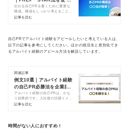
マニュアルという枠組みがあるからこそ、その中でどう
伝わる自己PRを書くために重要な
作成法を伝授
価値を出したかを示すことが重要です。
構成。構成をしっかり考えること
で、採用担当者に響く自己PRが作
記事を読む
それができれば、再現性の高い実務力を持つ就活生とし
成できます。今回は構成の組み立て
方からエピソードの書き方、さらに
て伝わります。
自己PRを魅力的にするコツまで幅
広く解説しています。最後には例文
自己PRでアルバイト経験をアピールしたいと考えている人は、
0
も豊富に紹介しています。
以下の記事を参考にしてください。ほかの就活生と差別化でき
るアルバイト経験のアピール方法を解説しています。
関連記事
例文10選｜アルバイト経験
の自己PR必勝法を企業目
アルバイト経験の自己PRは、かな
線で解説
り効果的です。入社後の活躍イメー
ジを伝えやすくなります。アルバイ
記事を読む
ト経験の自己PRの構成や、作成時
の注意点などをキャリアコンサルタ
ントが解説します。例文10選も紹
介するので、アルバイト経験を魅力
時間がない人におすすめ！