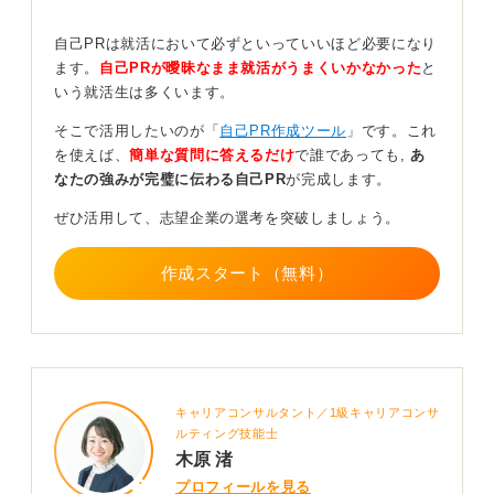
自己PRは就活において必ずといっていいほど必要になり
特に時間帯責任者の経験は、優先順位付けやクルー配置
ます。
自己PRが曖昧なまま就活がうまくいかなかった
と
など、現場マネジメントに近いスキルとして評価されま
いう就活生は多くいます。
す。
そこで活用したいのが「
自己PR作成ツール
」です。これ
新人教育の工夫やミスを減らすためのフロー改善など、
を使えば、
簡単な質問に答えるだけ
で誰であっても,
あ
自分独自の働きかけを具体的な言葉で語ってください。
なたの強みが完璧に伝わる自己PR
が完成します。
行動がもたらした変化を添えることで、仕組みを使いこ
ぜひ活用して、志望企業の選考を突破しましょう。
なして成果を出せる有能な人材であることを証明しまし
ょう。
作成スタート（無料）
0
キャリアコンサルタント／1級キャリアコンサ
ルティング技能士
木原 渚
プロフィールを見る