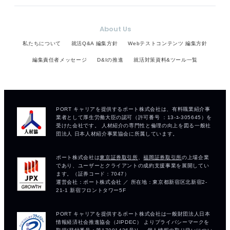
About Us
私たちについて
就活Q&A 編集方針
Webテストコンテンツ 編集方針
編集責任者メッセージ
D&Iの推進
就活対策資料&ツール一覧