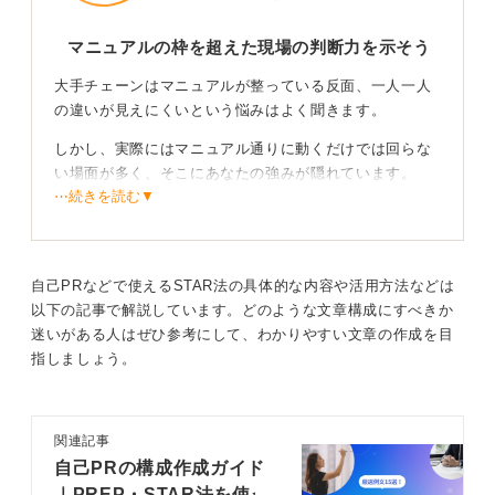
マニュアルの枠を超えた現場の判断力を示そう
大手チェーンはマニュアルが整っている反面、一人一人
の違いが見えにくいという悩みはよく聞きます。
しかし、実際にはマニュアル通りに動くだけでは回らな
い場面が多く、そこにあなたの強みが隠れています。
⋯続きを読む▼
たとえば、時間帯責任者としてメンバーの強みを見極め
ポジション配置を変えた経験などは、高く評価される判
断力です。
自己PRなどで使えるSTAR法の具体的な内容や活用方法などは
混雑時のボトルネックを瞬時に見極め、人員を寄せた工
以下の記事で解説しています。どのような文章構成にすべきか
夫などを具体的に伝えてみてください。
迷いがある人はぜひ参考にして、わかりやすい文章の作成を目
指しましょう。
数値と行動を繋げて再現性の高い実務力を語ろう！
また
マクドナルド
は指標が明確な現場です。提供時間や
関連記事
ミス率などの数値と、あなたの行動を結び付けて語りま
自己PRの構成作成ガイド
しょう。
｜PREP・STAR法を使う