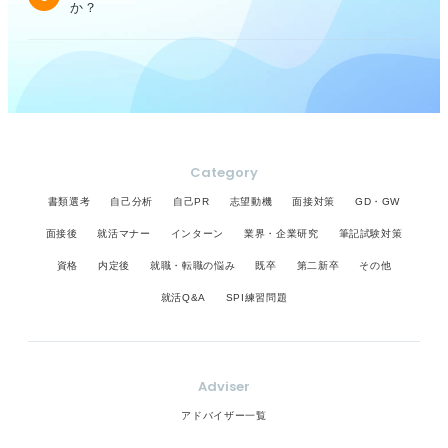
か？
Category
書類選考
自己分析
自己PR
志望動機
面接対策
GD・GW
面接後
就活マナー
インターン
業界・企業研究
筆記試験対策
資格
内定後
就職・転職の悩み
既卒
第二新卒
その他
就活Q&A
SPI練習問題
Adviser
アドバイザー一覧