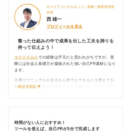
キャリアコンサルタント／西雄一教育研究所
代表
西 雄一
プロフィールを見る
整った仕組みの中で成果を出した工夫を誇りを
持って伝えよう！
マクドナルド
での経験は平凡だと思われがちですが、実
際には社会人基礎力が凝縮された強い自己PR素材になり
ます。
企業はマニュアルがあるから誰でもできるとは考えてお
⋯続きを読む▼
らず、整った仕組みのなかでどう成果を出したかに注目
しています。
マニュアルがある環境だからこそ、そのなかであなた自
身がどのような判断や改善をしたのかが際立つのです。
時間がない人におすすめ！
現場マネジメントに通じる判断力を具体的にアピー
ツールを使えば、自己PRが3分で完成します
ルしよう