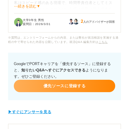
私はスピード感のある現場で、時間帯責任者としてミス
⋯続きを読む▼
なく店舗を回すことにやりがいを感じて取り組んできま
した。
大学3年生 男性
2
人のアドバイザーが回答
質問日：
2026/3/31
しかしマニュアルが整っている職場というイメージが強
いため「誰でもできる仕事」「個人の工夫が見えにく
※質問は、エントリーフォームからの内容、または弊社が就活相談を実施する過
い」と評価されてしまうのではないかと心配していま
程の中で寄せられた内容を公開しています。就活Q&A 編集方針は
こちら
す。
マクドナルドのように仕組みが整った環境での経験を、
GoogleでPORTキャリアを「優先するソース」に登録する
自分ならではの強みとして伝えるために気を付けるべき
と、
知りたいQ&Aへすぐにアクセスできる
ようになりま
点を教えてください。個人の努力を評価してもらうため
す。ぜひご登録ください。
のコツがあれば、アドバイスをお願いします。
優先ソースに登録する
▶すぐにアンサーを見る