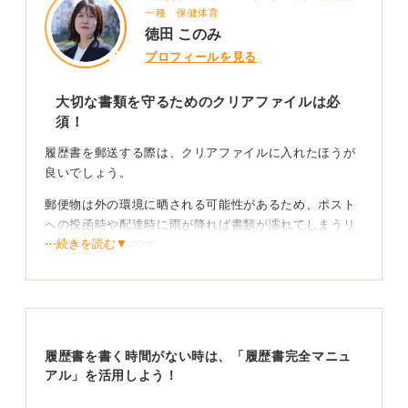
一種 保健体育
徳田 このみ
プロフィールを見る
大切な書類を守るためのクリアファイルは必
須！
履歴書を郵送する際は、クリアファイルに入れたほうが
良いでしょう。
郵便物は外の環境に晒される可能性があるため、ポスト
への投函時や配達時に雨が降れば書類が濡れてしまうリ
⋯続きを読む▼
スクがあるからです。
受け取る側としても、ファイルに入っていることで折れ
曲がりを防げますし、書類が保護されていることに丁寧
さを感じます。
履歴書を書く時間がない時は、「履歴書完全マニュ
清潔感のあるファイルで丁寧な姿勢をアピールしよ
アル」を活用しよう！
う