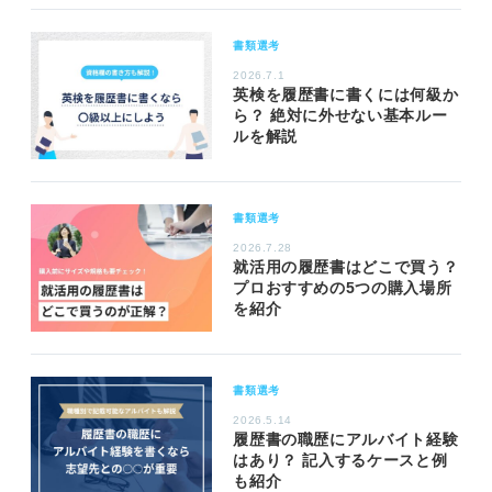
書類選考
2026.7.1
英検を履歴書に書くには何級か
ら？ 絶対に外せない基本ルー
ルを解説
書類選考
2026.7.28
就活用の履歴書はどこで買う？
プロおすすめの5つの購入場所
を紹介
書類選考
2026.5.14
履歴書の職歴にアルバイト経験
はあり？ 記入するケースと例
も紹介