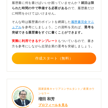
履歴書に何を書けばいいか困っていませんか？
就活は限
使用するファイルは、100円ショップなどで購入できる
られた時間の中で準備する必要がある
ので、履歴書だけ
安価なもので十分です。
に時間をかけてはいけません。
ただし使い古して折れ目が付いているものや汚れがある
そんな時は履歴書のポイントを網羅した
履歴書完全マニ
もの、キャラクターが描かれたものは避けるようにしま
ュアル
を参考にしましょう。この資料を見れば、
選考を
しょう。
突破できる履歴書をすぐに書くことができます。
新しい透明なファイルを用意して、細部まで気を配れる
実際に利用できるテンプレート
もついているので、書き
丁寧な姿勢を、企業に対してしっかりと示していきまし
方を参考にしながら志望企業の選考を突破しましょう。
ょう。
0
作成スタート（無料）
国家資格キャリアコンサルタント／産業カウ
ンセラー
増田 和芳
プロフィールを見る