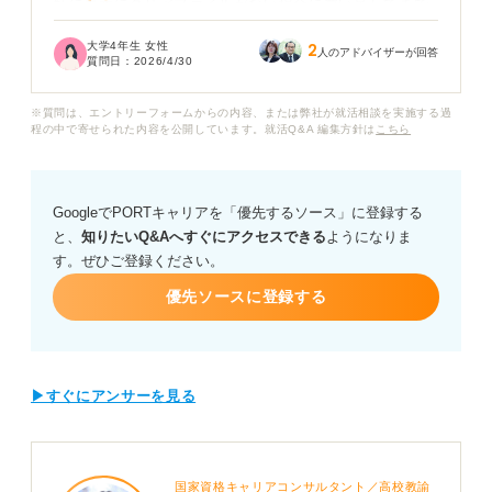
特に手元にクリアファイルがない場合に買い足してまで
入れるべきなのか、それとも添え状と履歴書を直接封筒
大学4年生 女性
2
に入れても失礼にはあたらないのでしょうか？
人のアドバイザーが回答
質問日：
2026/4/30
またクリアファイルを使わないことで、配送中の折れや
※質問は、エントリーフォームからの内容、または弊社が就活相談を実施する過
水濡れが原因で評価が下がるリスクも気になります。
程の中で寄せられた内容を公開しています。就活Q&A 編集方針は
こちら
採用担当者は、クリアファイルの有無をどの程度チェッ
クしているのでしょうか？ クリアファイルを使わない場
GoogleでPORTキャリアを「優先するソース」に登録する
合の代替案や、逆に「これだけは避けるべき」という郵
と、
知りたいQ&Aへすぐにアクセスできる
ようになりま
送時の注意点について、アドバイスをお願いします。
す。ぜひご登録ください。
優先ソースに登録する
▶すぐにアンサーを見る
国家資格キャリアコンサルタント／高校教諭