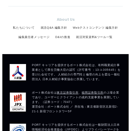
About Us
私たちについて
就活Q&A 編集方針
Webテストコンテンツ 編集方針
編集責任者メッセージ
D&Iの推進
就活対策資料&ツール一覧