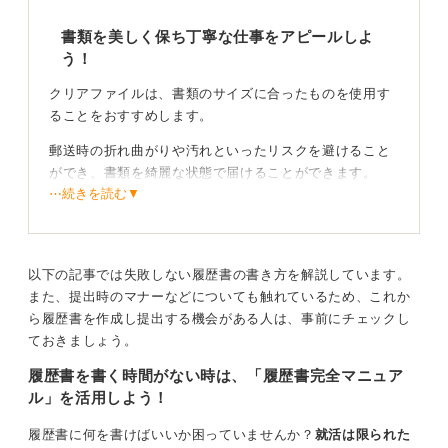
書類を美しく保ち丁寧な仕事をアピールしよ
う！
クリアファイルは、書類のサイズに合ったものを使用す
ることをおすすめします。
郵送時の折れ曲がりや汚れといったリスクを避けること
ができ、書類を綺麗な状態で届けることができます。
⋯続きを読む▼
ビジネス文書の扱いとして、相手に渡す重要な書類を最
善の状態で届けるのは大切なマナーです。
以下の記事では失敗しない履歴書の書き方を解説しています。
清潔感のあるファイルで好印象を与えよう
また、提出時のマナーなどについても触れているため、これか
ら履歴書を作成し提出する機会がある人は、事前にチェックし
クリアファイル自体の有無が合否に直結することはあり
ておきましょう。
ませんが、汚れや折れがあるファイル、また色付きやキ
ャラクターデザインのものは避けてください。
履歴書を書く時間がない時は、「履歴書完全マニュア
ル」を活用しよう！
新品の無色透明なものを選んで使用し、郵送時には封筒
に「二つ折り厳禁」と朱書きしておくとより安心です。
履歴書に何を書けばいいか困っていませんか？
就活は限られた