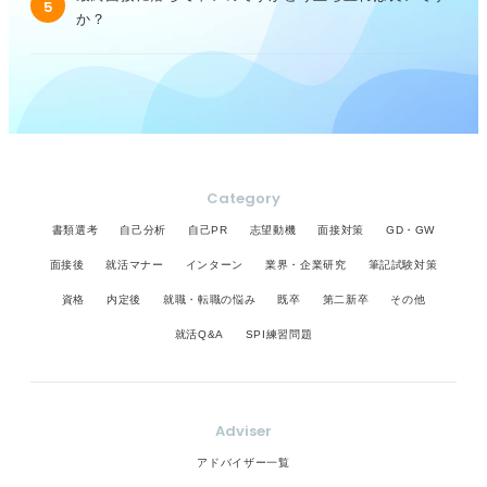
5
か？
Category
書類選考
自己分析
自己PR
志望動機
面接対策
GD・GW
面接後
就活マナー
インターン
業界・企業研究
筆記試験対策
資格
内定後
就職・転職の悩み
既卒
第二新卒
その他
就活Q&A
SPI練習問題
Adviser
アドバイザー一覧