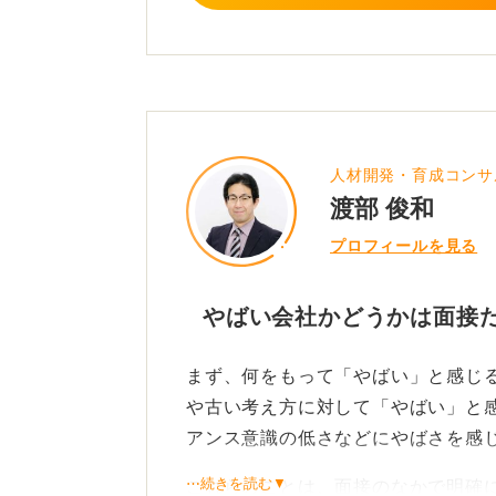
ちらの質問をはぐらかすようなこと
いと思います。
さらに、労働条件や待遇に関して明
が発生する可能性も否定できません
務内容や仕事の難易度にギャップが
人材開発・育成コンサ
う。
渡部 俊和
プロフィールを見る
実際には、面接だけでなく、面接以
してください。企業選びにおいては
員の口コミなども参考に、多角的な
やばい会社かどうかは面接
まず、何をもって「やばい」と感じ
0
や古い考え方に対して「やばい」と
アンス意識の低さなどにやばさを感
⋯続きを読む▼
これらのことは、面接のなかで明確