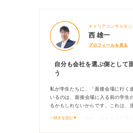
キャリアコンサルタン
西 雄一
プロフィールを見る
自分も会社を選ぶ側として
う
私が学生たちに、「面接会場に行く
いるのは、面接会場に入る前の学生
るかもしれないからです。これは、
⋯続きを読む▼
面接会場に行く途中、たまたま応募
た」「表情が暗かった」などがあれ