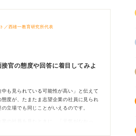
ト／西雄一教育研究所代表
面接官の態度や回答に着目してみよ
途中も見られている可能性が高い」と伝えて
の態度が、たまたま志望企業の社員に見られ
逆の立場でも同じことがいえるのです。
企業の社員を見たときに、「元気がなかっ
ば「この会社は大丈夫かな？」と感じるかも