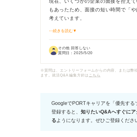
現在、いくつかの企業の面接を控えて
もあったため、面接の短い時間で「や
考えています。
⋯続きを読む▼
面接のなかで、どこをチェックしてお
イントはありますでしょうか？ また
その他 回答しない
いうものや、おすすめの逆質問例につ
質問日：
2025/5/20
くお願いします。
※質問は、エントリーフォームからの内容、または弊
ます。就活Q&A 編集方針は
こちら
GoogleでPORTキャリアを「優先す
登録すると、
知りたいQ&Aへすぐにア
る
ようになります。ぜひご登録くださ