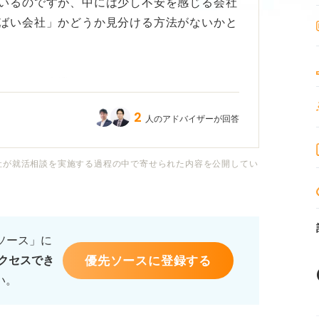
いるのですが、中には少し不安を感じる会社
ばい会社」かどうか見分ける方法がないかと
くとその企業のやばさがわかる、といったポ
、こんな質問がきたら注意したほうが良いと
2
人のアドバイザーが回答
いてもぜひ教えていただきたいです。よろし
社が就活相談を実施する過程の中で寄せられた内容を公開してい
るソース」に
優先ソースに登録する
クセスでき
い。