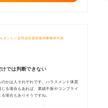
があった場合にも、注意しておいたほうが良
確な説明を避ける企業は、入社後にトラブル
。給与が高すぎる場合も同様に、入社後に業
ある可能性もあるため、慎重に確認しましょ
ルタント／合同会社渡部俊和事務所代表
外の社員の様子も確認しながら総合的に判断
、面接時の印象だけでなく、企業の評判や社
視点を持って見極めていきましょう。
だけでは判断できない
るのかは人それぞれです。ハラスメント体質
感じる場合もあれば、業績不振やコンプライ
じる場合もありそうですね。
にわかるかといわれたら難しいかもしれませ