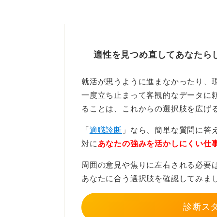
しれませんよね。
もちろん、それだけでやばい会社か
ったときに、面接官の態度に着目し
適性を見つめ直してあなたら
たとえば、終始腕や脚を組んでいる
身だしなみに清潔感がない、パワハ
就活が思うように進まなかったり、
見られたら「やばい企業」かもしれ
一度立ち止まって客観的なデータに
ることは、これからの選択肢を広げ
面接時以外からも多角的に情
コツ
「
適職診断
」なら、簡単な質問に答
対に
あなたの強みを活かしにくい仕
私がこれまで学生指導をした経験か
周囲の意見や焦りに左右される必要
囲気を反映している場合があると感
あなたに合う選択肢を確認してみま
また、逆質問で「労働条件」や「給
に、聞いていたのとは異なる回答を
診断ス
ぎるのはもちろんのこと、高すぎる