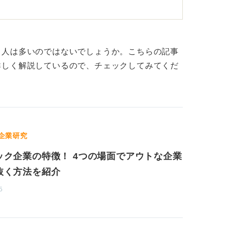
想信条や本人と関係のないことを質問する、
態度を取るなどが挙げられ、よく相談される
る人は多いのではないでしょうか。こちらの記事
詳しく解説しているので、チェックしてみてくだ
をもって「やばい会社」と決めつけられるか
昔はやばかったけど今はとても良い会社、と
。
ので、「やばい面接官」と「やばい会社」が
企業研究
が私のこれまでの求職者指導の経験からの見
ック企業の特徴！ 4つの場面でアウトな企業
の成長過程で変わっていくもので、どんな優
抜く方法を紹介
題はあるのです。
5
際に聞いてみて判断しよう