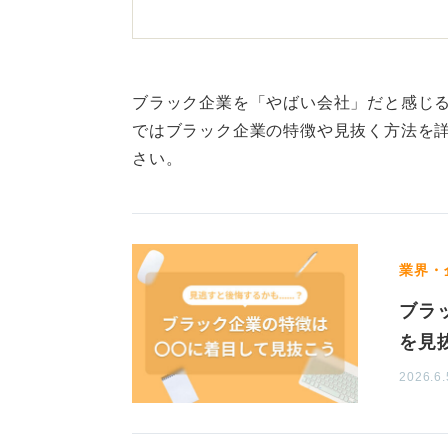
ん。
不適切な質問については、偏った思
セクハラ、パワハラにあたるような
ブラック企業を「やばい会社」だと感じ
わかりやすい判断基準です。
ではブラック企業の特徴や見抜く方法を
さい。
しかし、そうした面接官1人の行動
といえばそうともいえないのです。
いうところもあれば、逆もあります
また、会社にもいろいろな人がいる
業界・
100％イコールではない、というの
ブラ
解です。企業の考え方も、その企業
を見
良企業にも常に何かしらの問題、課
2026.6.
不安なことは逆質問などで実