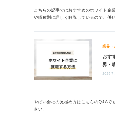
業績不振の場合、会社の雰囲気が暗
など、社内の環境から「やばさ」を
こちらの記事ではおすすめのホワイト企
や職種別に詳しく解説しているので、併
そんな印象は意外に当たっているこ
ん。あなたが不安を感じたところは
けでなく、勇気を出してしっかり相
であればあなたの不安をきちんと受
業界・
そもそも、相手の「やばさ」に意識
おす
本来の目的から外れているようにも
界・
点で会社を見てしまうと、先入観に
2026.7.
仕事の中身や事業の将来性などにも
は中に入って変えていこう、くらい
思います。まずは先入観を捨てて、
に臨みましょう。
やばい会社の見極め方はこちらのQ&Aで
さい。