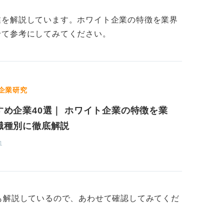
いとか、必要なところにお金をかけていない
感じられることもあるでしょう。
業を解説しています。ホワイト企業の特徴を業界
せて参考にしてみてください。
とも多いのですが、やはり絶対ではありませ
どの部分なのか、できれば想像を巡らせるだ
手に質問して確認してほしいです。良い会社
け止めて答えを返してくれるでしょう。
企業研究
が向いてしまっているということは、就活の
すめ企業40選｜ ホワイト企業の特徴を業
思います。どうしても「粗探し」のような視
職種別に徹底解説
とらわれやすくなる危険性があるのです。
1
焦点を当てて、まだ出来上がっていない部分
に考えたほうがより良い就活ができるように
自分が何を会社に求めるのかを整理して就活
も解説しているので、あわせて確認してみてくだ