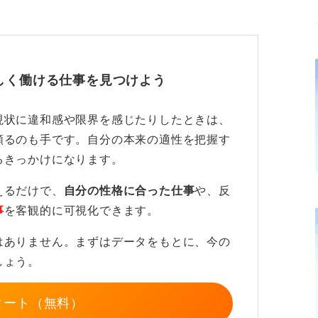
どうか判断はできません。実際に面接が始ま
てみましょう。
しく働ける仕事を見つけよう
、イライラしていそうな態度を取っている、
ラまがいの言葉を使われる、といったことが
現状に違和感や限界を感じたりしたときは、
ません。
頼るのも手です。自分の本来の適性を把握す
るきっかけになります。
報を集めることが後悔のない会社選びの
えるだけで、
自分の性格に合った仕事
や、反
事
を客観的に可視化できます。
ら、面接官の態度は、企業の社風や社員の雰
はありません。まずはデータをもとに、今の
じています。
しょう。
与」「福利厚生」などについて尋ねたとき
された場合は要注意です。特に、給与が低す
タート（無料）
のも何か裏があるかもしれません。また、こ