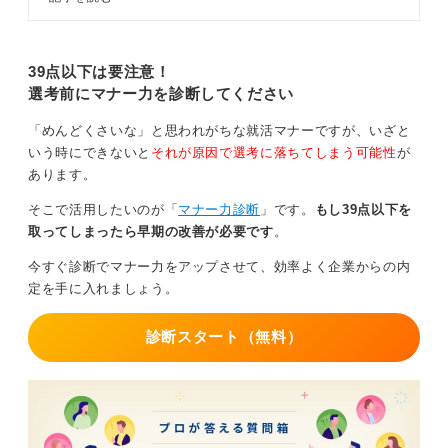
いて説明するイベントのことで、イ
つことがマナーです。
ンターンだけでなく、就活のさまざ
まな情報収集に役立ちます。記事で
オンラインならではの工夫をして積極的に参加しよ
は、インターンシップ説明会の基本
39点以下は要注意！
う
情報や、参加するべき理由をキャリ
選考前にマナー力を診断してください
アコンサルタントの知見を交えつつ
解説しています。
オンラインでのコミュニケーションは、対面よりも発言
「めんどくさいな」と思われがちな就活マナーですが、いざと
のタイミングが難しいことがあります。私がおすすめす
いう時にできないと
それが原因で選考に落ちてしまう可能性
が
るのは、チャット機能を積極的に活用することです。
あります。
質問はもちろん、あいづちや感想などを書き込むこと
そこで活用したいのが「
マナー力診断
」です。
もし39点以下を
で、参加意欲を示すことができます。また、発言する際
取ってしまったら早期の改善が必要です
。
は、簡潔にわかりやすく話すことを心掛け、必要であれ
今すぐ診断でマナー力をアップさせて、効率よく企業からの内
ば手を挙げる機能などを使いましょう。リアクション機
定を手に入れましょう。
能を活用して、話を聞いている姿勢を示すのも良い工夫
です。
診断スタート（無料）
自己紹介やアピールの場面では、背景に名前や大学名、
簡単な自己PRを入れたり、自己紹介ボードを使ったりす
る学生もいて、私は賢い方法だと感じています。オンラ
インならではの視覚的な工夫で、個性を出すことも可能
です。