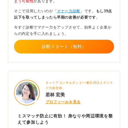
まう可能性
があります。
画面に映るのは胸から上だけなので、対面よりも逆に表
情が際立って見えてしまうことがあります。オンライン
そこで活用したいのが「
マナー力診断
」です。
もし39点
だからこそ、あいづちを打ったり、理解していることを
以下を取ってしまったら早期の改善が必要です
。
示すためにしっかりと大きくうなずくなど、大げさなく
らいのボディランゲージをおこなうと、より伝わるでし
今すぐ診断でマナー力をアップさせて、効率よく企業か
ょう。
らの内定を手に入れましょう。
インターンの説明会であっても、意欲や態度は見られて
診断スタート（無料）
いる可能性があります。完全に評価に直結するわけでは
ありませんが、オンライン上でも話を聞いてくれてい
る、という良い印象を持つことは大いにあります。
服装については、インターンのときの場合、服装指定が
ないことがほとんどで、「自由」と記載されている企業
キャリアコンサルタント/一般社団法人テツナ
が多いはずです。困ったときはスーツで問題ありませ
グ代表理事
ん。もし私服で参加する場合でも、なるべくシンプルなT
若林 宏美
シャツや襟のついたシャツなど、無難な格好をしていく
プロフィールを見る
のが最も良いでしょう。
また、事前準備として、ナビサイトや企業ホームページ
ミスマッチ防止に有効！ 身なりや周辺環境を整
（HP）でインターンの内容内容を読んだうえで、他に聞
えて参加しよう
きたいことがないか事前に確認しておきましょう。もし