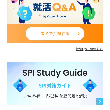
最後に、オンラインで企業理解を深める方法ですが、説
明会やインターンがはじまる前に、企業のHPや事前に送
られてきた資料をしっかり読み込んでおくことが基本で
す。イベント中は積極的にメモを取り、疑問点はチャッ
トや質疑応答の時間に質問しましょう。
匿名で質問する
終了後にアンケートや個別質問の機会があれば、ぜひ活
用してください。アーカイブ視聴が可能な場合は、あと
で見返して理解を深めることも有効なので、覚えておき
就活Q&A編集方針
ましょう。
0