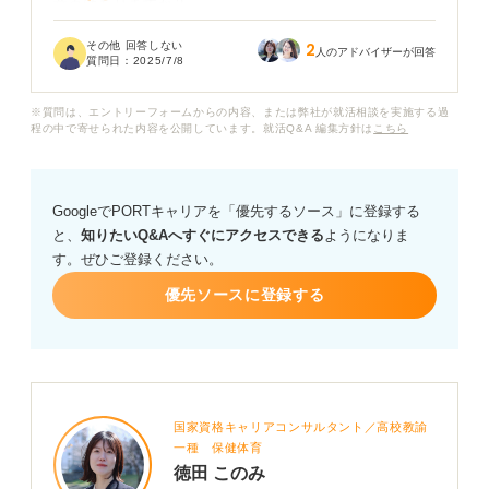
意点はありますか？
その他 回答しない
2
通信環境の準備やツールの操作、発言のタイミングな
人のアドバイザーが回答
質問日：
2025/7/8
ど、対面とは異なる注意点やマナー、服装についても気
になります。
※質問は、エントリーフォームからの内容、または弊社が就活相談を実施する過
程の中で寄せられた内容を公開しています。就活Q&A 編集方針は
こちら
自宅からの参加とはいえ、企業の方に見られているとい
う意識は持つべきでしょうか？ 積極的に質問したり、企
業の方とコミュニケーションを取ったりするうえで、オ
GoogleでPORTキャリアを「優先するソース」に登録する
ンラインならではの工夫があれば教えてください。
と、
知りたいQ&Aへすぐにアクセスできる
ようになりま
す。ぜひご登録ください。
また、オンラインでも企業理解を深めるための効果的な
方法があればアドバイスをお願いします。
優先ソースに登録する
国家資格キャリアコンサルタント／高校教諭
一種 保健体育
徳田 このみ