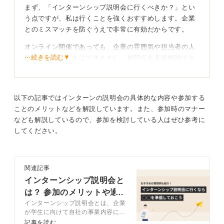
まず、「インターンシップ説明会に行くべきか？」とい
それが、説明会のなかでも解決しないのであれば、最後
う点ですが、私は行くことを強くおすすめします。企業
に質問するなどして疑問点を解消できるように準備をし
とのミスマッチを防ぐうえで非常に有効だからです。
ていくと良いでしょう。
オンライン開催であっても、企業の雰囲気や担当者の人
最後に、オンラインだからこそ画面が切れたり、頻繁に
⋯続きを読む▼
柄を感じ取ることはできますし、疑問点を直接解消でき
画面がオンオフしたりする人は悪目立ちしてしまうの
る良い機会になります。
で、しっかりと通信環境を整え、自身の状態も整えたう
えで参加できると良いでしょう。
次に、オンライン参加時の注意点やマナーについてです
ね。私が指導するうえで強調しているのは、まず安定し
以下の記事ではインターンの説明会の具体的な内容や参加する
0
た通信環境の確保です。事前に接続テストをおこない、
ことのメリットなどを解説しています。また、参加時のマナー
途中で途切れたりしないように準備しましょう。Zoomや
なども解説しているので、参加を検討している人はぜひ参考に
Teamsなど使用するツールにも事前に慣れておくことが
してください。
大切です。
服装については、オンラインであっても油断は禁物で
関連記事
す。企業の指示に従うのが基本ですが、「服装自由」の
インターンシップ説明会と
場合でも、画面に映る上半身だけでも清潔感のある服装
を心掛けましょう。
は？ 参加のメリットや適
インターンシップ説明会とは、企業
切な服装も解説
そして、自宅からであっても、背景が整理されているか
が学生に向けて自社の事業内容に加
など、企業の人に見られているという意識をしっかり持
えて、インターンシップの詳細につ
記事を読む