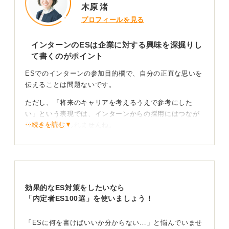
木原 渚
プロフィールを見る
インターンのESは企業に対する興味を深掘りし
て書くのがポイント
ESでのインターンの参加目的欄で、自分の正直な思いを
伝えることは問題ないです。
ただし、「将来のキャリアを考えるうえで参考にした
い」という表現では、インターンからの採用にはつなが
⋯続きを読む▼
りにくいかもしれませんね。
企業を人に置き換えて考えてみましょう。やはりインタ
ーンであっても、自分に興味や関心があり「ぜひ、あな
たのもとで働きたい」と言ってくれる人を採用したいと
思うのではないでしょうか。
効果的なES対策をしたいなら
まだ、そこまでの思いになれていないとしても大丈夫な
「内定者ES100選」を使いましょう！
ので、安心してください。「深く理解できておらず、い
くつかの企業に興味を持っている段階」とありますが、
「ESに何を書けばいいか分からない…」と悩んでいませ
その興味にも必ず理由があるはずです。ここをしっかり