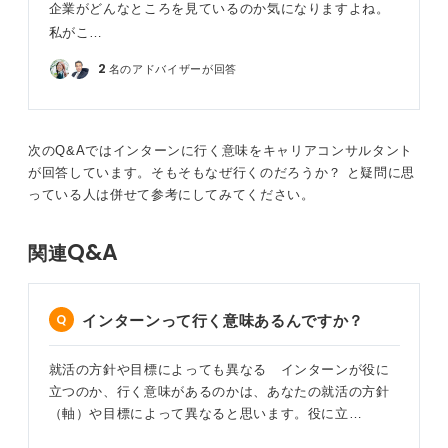
企業がどんなところを見ているのか気になりますよね。
0
私がこ…
2
名のアドバイザーが回答
次のQ&Aではインターンに行く意味をキャリアコンサルタント
が回答しています。そもそもなぜ行くのだろうか？ と疑問に思
っている人は併せて参考にしてみてください。
Q&A
関連
インターンって行く意味あるんですか？
就活の方針や目標によっても異なる インターンが役に
立つのか、行く意味があるのかは、あなたの就活の方針
（軸）や目標によって異なると思います。役に立…