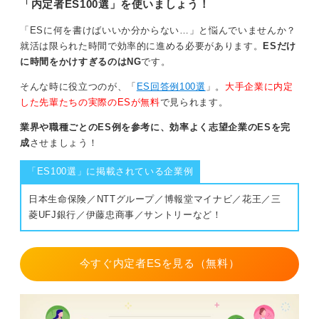
「内定者ES100選」を使いましょう！
「ESに何を書けばいいか分からない…」と悩んでいませんか？
就活は限られた時間で効率的に進める必要があります。
ESだけ
に時間をかけすぎるのはNG
です。
そんな時に役立つのが、「
ES回答例100選
」。
大手企業に内定
した先輩たちの実際のESが無料
で見られます。
業界や職種ごとのES例を参考に、効率よく志望企業のESを完
成
させましょう！
「ES100選」に掲載されている企業例
日本生命保険／NTTグループ／博報堂マイナビ／花王／三
菱UFJ銀行／伊藤忠商事／サントリーなど！
今すぐ内定者ESを見る（無料）