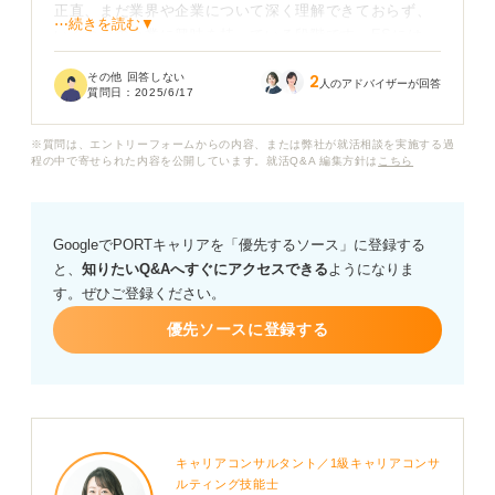
正直、まだ業界や企業について深く理解できておらず、
⋯続きを読む▼
いくつかの企業に興味を持っている段階です。ESには、
「将来のキャリアを考えるうえで参考にしたい」といっ
その他 回答しない
2
た抽象的なことしか書けそうにありません。このような
人のアドバイザーが回答
質問日：
2025/6/17
場合、どのように書けば良いのでしょうか？ 正直に書い
ても大丈夫ですか？
※質問は、エントリーフォームからの内容、または弊社が就活相談を実施する過
程の中で寄せられた内容を公開しています。就活Q&A 編集方針は
こちら
また、このような状況でも、企業側が納得してくれるよ
うな具体的な書き方のコツなどがあれば教えていただき
たいです。
GoogleでPORTキャリアを「優先するソース」に登録する
と、
知りたいQ&Aへすぐにアクセスできる
ようになりま
す。ぜひご登録ください。
優先ソースに登録する
キャリアコンサルタント／1級キャリアコンサ
ルティング技能士