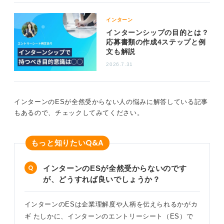
すめします。
インターン
・なぜその企業や業界に興味を持ったのか
インターンシップの目的とは？
・その企業のインターンで何を知りたいのか
応募書類の作成4ステップと例
・そのインターンが今後の自分にどう活かせるのか
文も解説
2026.7.31
ホームページ（HP）などを参考に学ぶ姿勢をアピー
ルすることも大切
インターンのESが全然受からない人の悩みに解答している記事
ESを書く際に重要なのは、受け身ではなく、主体的に学
もあるので、チェックしてみてください。
びに行く姿勢を見せることです。
また、企業研究が浅いと感じる場合でも、HPやニュース
Q&A
もっと知りたい
記事、社長メッセージ、採用ページの社員インタビュー
を見てみましょう。そこで「どのような姿勢で仕事に向
き合っているか」「自分が気になった点」などを一つで
インターンのESが全然受からないのです
も見つけて書くと、企業側も「ちゃんと調べているな」
が、どうすれば良いでしょうか？
と感じてくれます。
自分から学びに行く姿勢を、ESに書くことを意識しまし
インターンのESは企業理解度や人柄を伝えられるかがカ
ょう。
ギ たしかに、インターンのエントリーシート（ES）で