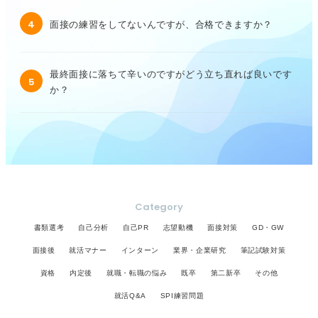
4
面接の練習をしてないんですが、合格できますか？
最終面接に落ちて辛いのですがどう立ち直れば良いです
5
か？
Category
書類選考
自己分析
自己PR
志望動機
面接対策
GD・GW
面接後
就活マナー
インターン
業界・企業研究
筆記試験対策
資格
内定後
就職・転職の悩み
既卒
第二新卒
その他
就活Q&A
SPI練習問題