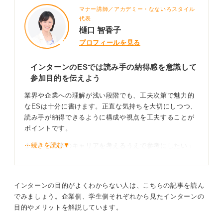
マナー講師／アカデミー・なないろスタイル
代表
樋口 智香子
プロフィールを見る
インターンのESでは読み手の納得感を意識して
参加目的を伝えよう
業界や企業への理解が浅い段階でも、工夫次第で魅力的
なESは十分に書けます。正直な気持ちを大切にしつつ、
読み手が納得できるように構成や視点を工夫することが
ポイントです。
⋯続きを読む▼
まず、「将来のキャリアを考えるうえで参考にしたい」
という目的は、インターンの本質にも合致しています。
多くの学生がキャリアの模索段階でインターンに参加す
るため、その動機自体は決して悪いものではありませ
インターンの目的がよくわからない人は、こちらの記事を読ん
ん。
でみましょう。企業側、学生側それぞれから見たインターンの
ただし、そのまま書くと抽象的で伝わりづらいため、も
目的やメリットを解説しています。
う一歩踏み込んで、以下の観点を加えて書くことをおす