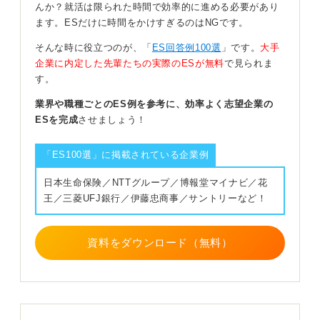
んか？就活は限られた時間で効率的に進める必要があり
深掘りしましょう。
ます。ESだけに時間をかけすぎるのはNGです。
抽象的な言葉は避けてインターンへの興味をしっか
そんな時に役立つのが、「
ES回答例100選
」です。
大手
り言語化しよう
企業に内定した先輩たちの実際のESが無料
で見られま
す。
気を付けたいのは「わからない」や「なんとなく」とい
業界や職種ごとのES例を参考に、効率よく志望企業の
う言葉に逃げないことです。
ESを完成
させましょう！
「なぜ、どこに興味を持ったのか」「インターンに参加
したらどんな経験がしたいか、何を学びたいか」などの
「ES100選」に掲載されている企業例
言葉で自分に問いかけて、具体的な目的を見つけていき
日本生命保険／NTTグループ／博報堂マイナビ／花
ましょう。
王／三菱UFJ銀行／伊藤忠商事／サントリーなど！
企業をリサーチをするうえで、「ここが素敵だな」「こ
こが良いな」と感じた箇所にフォーカスして、深掘りす
るのもおすすめです。興味という大きな塊を、細かく砕
資料をダウンロード（無料）
いていくようなイメージで取り組んでみてください。
0