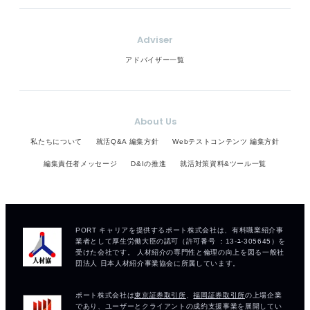
Adviser
アドバイザー一覧
About Us
私たちについて
就活Q&A 編集方針
Webテストコンテンツ 編集方針
編集責任者メッセージ
D&Iの推進
就活対策資料&ツール一覧