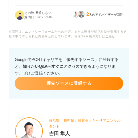
それとも簡潔さは保つべきなのか迷っています。読みや
すい研究概要にするためのコツや、A4用紙2枚だからこ
その他 回答しない
2
そできる情報の整理の仕方などについてアドバイスをお
人のアドバイザーが回答
質問日：
2025/6/6
願いします。
※質問は、エントリーフォームからの内容、または弊社が就活相談を実施する過
程の中で寄せられた内容を公開しています。就活Q&A 編集方針は
こちら
GoogleでPORTキャリアを「優先するソース」に登録する
と、
知りたいQ&Aへすぐにアクセスできる
ようになりま
す。ぜひご登録ください。
優先ソースに登録する
就活塾「我究館」副館長／キャリアコンサル
タント
吉田 隼人