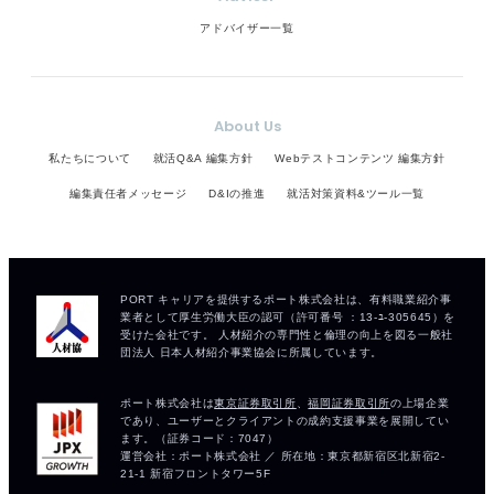
アドバイザー一覧
About Us
私たちについて
就活Q&A 編集方針
Webテストコンテンツ 編集方針
編集責任者メッセージ
D&Iの推進
就活対策資料&ツール一覧