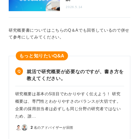
2026.5.14
作成の際の注意点としては、専門用語は必要最低限に
し、簡単な言い換えや注釈を入れることが挙げられま
す。どれだけ作りこんでも内容が読み手に伝わらなけれ
研究概要書についてはこちらのQ＆Aでも回答しているので併せ
ば意味がありません。
て参考にしてみてください。
また、自分の貢献や工夫が伝わるエピソードを盛り込む
とさらに良くなります。自身の人柄を伝えられる内容を
Q&A
もっと知りたい
意識できると良いですね。
2枚という余裕を、情報の詰め込みではなく、読み手への
就活で研究概要が必要なのですが、書き方を
配慮や伝える力を見せる機会ととらえて、構成・表現・
教えてください。
見せ方に工夫をしましょう。それが、読み手の心に残る
研究概要となります。
研究概要は基本の5項目でわかりやすく伝えよう！ 研究
概要は、専門性とわかりやすさのバランスが大切です。
0
企業の採用担当者は必ずしも同じ分野の研究者ではない
ため、誰…
2
名のアドバイザーが回答