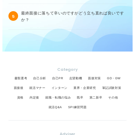
最終面接に落ちて辛いのですがどう立ち直れば良いです
5
か？
Category
書類選考
自己分析
自己PR
志望動機
面接対策
GD・GW
面接後
就活マナー
インターン
業界・企業研究
筆記試験対策
資格
内定後
就職・転職の悩み
既卒
第二新卒
その他
就活Q&A
SPI練習問題
Adviser