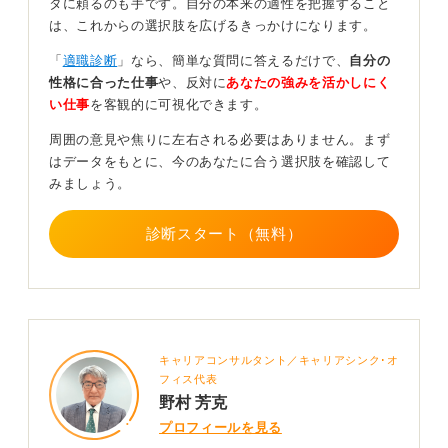
タに頼るのも手です。自分の本来の適性を把握すること
は、これからの選択肢を広げるきっかけになります。
第三者に確認してもらい相手目線で完成度を高めよ
う
「
適職診断
」なら、簡単な質問に答えるだけで、
自分の
性格に合った仕事
や、反対に
あなたの強みを活かしにく
書き方やまとめ方に不安がある場合は、ぜひ第三者にチ
い仕事
を客観的に可視化できます。
ェックしてもらいましょう。特に教授や研究室の先輩な
周囲の意見や焦りに左右される必要はありません。まず
どが頼りやすいと思います。
はデータをもとに、今のあなたに合う選択肢を確認して
教授や先輩などに確認してもらい、ブラッシュアップを
みましょう。
重ねることでより完成度の高いものになっていくので
す。
診断スタート（無料）
難しい場合は私のような就活のプロフェッショナルに頼
っても良いと思います。
これまで見てきた学生のなかでも、概要自体はよく書け
ている人は多いですが、図や表を使って「わかりやす
さ」を重視した、相手の立場に立った資料を作成できる
キャリアコンサルタント／キャリアシンク･オ
人はあまり多くありません。
フィス代表
野村 芳克
研究概要2枚というのが今回のポイントです。この意図を
プロフィールを見る
くみ取りながら、わかりやすい研究概要を作成していき