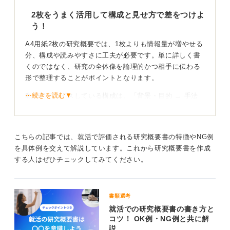
ましょう。
2枚をうまく活用して構成と見せ方で差をつけよ
う！
0
A4用紙2枚の研究概要では、1枚よりも情報量が増やせる
分、構成や読みやすさに工夫が必要です。単に詳しく書
くのではなく、研究の全体像を論理的かつ相手に伝わる
形で整理することがポイントとなります。
⋯続きを読む▼
私がアドバイスしている構成は、「背景・目的 → 手法
→ 結果 → 考察 → 今後の展望」の順でまとめる形で
す。1ページ目で研究の概要を記し、2ページ目で詳細や
具体的なデータ、工夫点、自分の役割を記述すると、内
こちらの記事では、就活で評価される研究概要書の特徴やNG例
容とわかりやすさの両立ができます。
を具体例を交えて解説しています。これから研究概要書を作成
これまで見てきたなかで好印象だったのは、段落ごとの
する人はぜひチェックしてみてください。
見出しや図表、箇条書きも活用して視覚的に整理されて
いる研究概要です。一方、評価につながらなかったの
は、専門用語の多用で読み手が理解できず、内容が断片
書類選考
的で流れがつかみにくいものでした。
就活での研究概要書の書き方と
コツ！ OK例・NG例と共に解
読み手目線で貢献と個性をしっかり伝えよう！
説