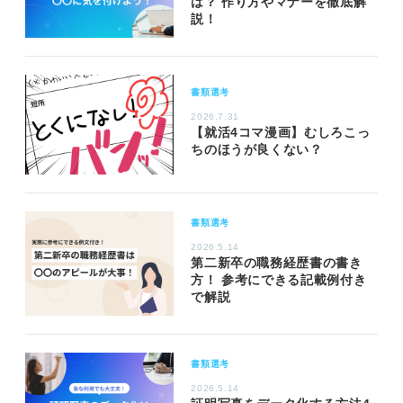
は？ 作り方やマナーを徹底解
説！
書類選考
2026.7.31
【就活4コマ漫画】むしろこっ
ちのほうが良くない？
書類選考
2026.5.14
第二新卒の職務経歴書の書き
方！ 参考にできる記載例付き
で解説
書類選考
2026.5.14