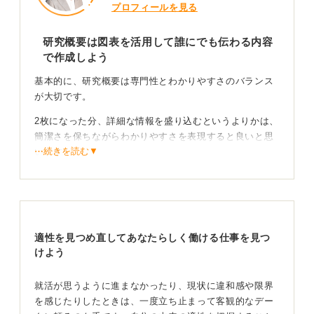
プロフィールを見る
研究概要は図表を活用して誰にでも伝わる内容
で作成しよう
基本的に、研究概要は専門性とわかりやすさのバランス
が大切です。
2枚になった分、詳細な情報を盛り込むというよりかは、
簡潔さを保ちながらわかりやすさを表現すると良いと思
⋯続きを読む▼
います。
一番良い方法は、図や表を効果的に使うことです。研究
概要における専門性の高いものは、読み手によってはわ
かりづらくなってしまいます。
特に採用活動で使用する場合、企業の採用担当者は必ず
適性を見つめ直してあなたらしく働ける仕事を見つ
しも同じ分野の研究者ではないため、誰が読んでも伝わ
けよう
るようにする必要があるのです。
就活が思うように進まなかったり、現状に違和感や限界
そのためにも図や表を使用することで、より効果的に研
を感じたりしたときは、一度立ち止まって客観的なデー
究概要を伝えることができます。