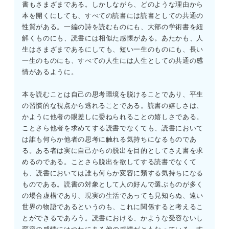
書もさまざまである。しかしながら、どのような理由から
本を開くにしても、すべての読書には読書としての共通の
性質がある。一編の詩を読むものにも、大部の学術書を紐
解くものにも、読書には相似た感懐がある。あたかも、人
生はさまざまであるにしても、短い一生のものにも、長い
一生のものにも、すべての人生には人生としての共通の感
情があるように。
本を読むことは自己の思考環境を脱けることであり、平生
の習慣的な視点から逃れることである。読書の嬉しさは、
かように他者の眼差しに委ねられることの嬉しさである。
ことさら他者を求めてする読書でなくても、読書において
は誰も何らか他者の思考に触れる気持ちになるものであ
る。ある者は実に自己からの脱出を目的としてさえ書を求
めるのである。ことさら脱出を欲してする読書でなくて
も、読書においては誰も何らか変容に類する気持ちになる
ものである。読書の対象として人の好んで選ぶものが多く
の場合虚構であり、現実の生活であっても見知らぬ、遠い
世界の物語であるというのも、これに関係すると考えるこ
とができるであろう。読書における、かような受容ないし