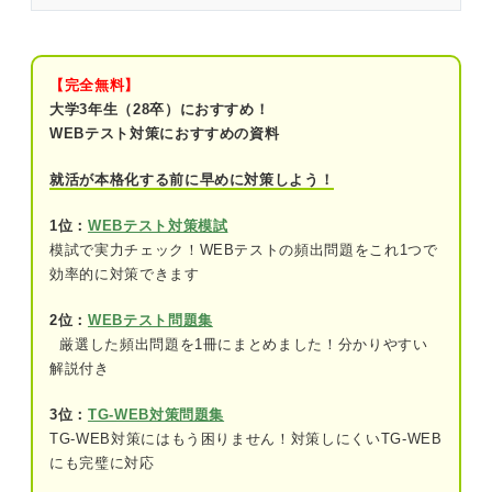
ツ
文章理解で押さえておきたい接続語一覧
【完全無料】
公務員試験「文章理解」の練習問題12問｜専門家
大学3年生（28卒）におすすめ！
が解法を説明！
WEBテスト対策におすすめの資料
問題1（難易度：★★☆☆☆）
就活が本格化する前に早めに対策しよう！
問題2（難易度：★★★☆☆）
1位：
WEBテスト対策模試
模試で実力チェック！WEBテストの頻出問題をこれ1つで
問題3（難易度：★★★☆☆）
効率的に対策できます
問題4（難易度：★★★☆☆）
2位：
WEBテスト問題集
問題5（難易度：★★★☆☆）
厳選した頻出問題を1冊にまとめました！分かりやすい
解説付き
問題6（難易度：★★★☆☆）
3位：
TG-WEB対策問題集
問題7（難易度：★★★☆☆）
TG-WEB対策にはもう困りません！対策しにくいTG-WEB
にも完璧に対応
問題8（難易度：★★★☆☆）