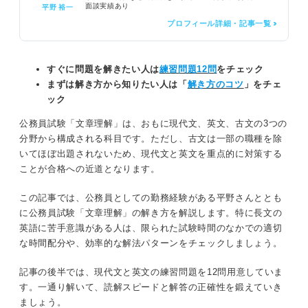
面談実績あり
平野 裕一
プロフィール詳細・記事一覧 >
すぐに問題を解きたい人は
練習問題12問
をチェック
まずは解き方から知りたい人は「
解き方のコツ
」をチェ
ック
公務員試験「文章理解」は、おもに現代文、英文、古文の3つの
分野から構成される科目です。ただし、古文は一部の職種を除
いてほぼ出題されないため、現代文と英文を重点的に対策する
ことが合格への近道となります。
この記事では、公務員としての勤務経験がある平野さんととも
に公務員試験「文章理解」の解き方を解説します。特に長文の
英語に苦手意識がある人は、限られた試験時間のなかでの適切
な時間配分や、効率的な解法パターンをチェックしましょう。
記事の後半では、現代文と英文の練習問題を12問用意していま
す。一通り解いて、読解スピードと解答の正確性を鍛えていき
ましょう。