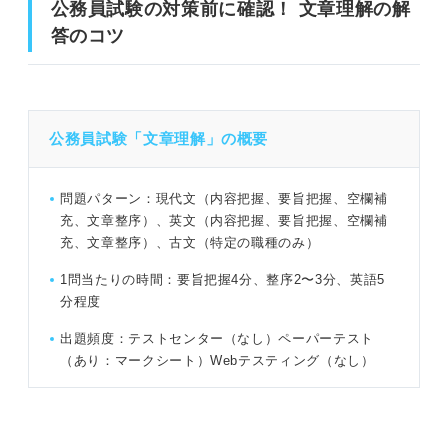
公務員試験の対策前に確認！ 文章理解の解
答のコツ
公務員試験の対策前に確認！ 文章理解の解答のコツ
文章理解で押さえておきたい接続語一覧
公務員試験「文章理解」の概要
公務員試験「文章理解」の練習問題12問｜専門家が解法を
問題パターン：現代文（内容把握、要旨把握、空欄補
説明！
充、文章整序）、英文（内容把握、要旨把握、空欄補
充、文章整序）、古文（特定の職種のみ）
問題1（難易度：★★☆☆☆）
1問当たりの時間：要旨把握4分、整序2〜3分、英語5
問題2（難易度：★★★☆☆）
分程度
問題3（難易度：★★★☆☆）
出題頻度：テストセンター（なし）ペーパーテスト
（あり：マークシート）Webテスティング（なし）
問題4（難易度：★★★☆☆）
問題5（難易度：★★★☆☆）