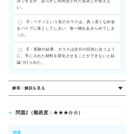
決できるが、あらかじめ用意された道具しか使えな
い。
D：ベティという名のカラスは、真っ直ぐな針金
をパイプに落としてしまい、食べ物をあきらめてしま
った。
E：実験の結果、カラスは自分の目的に合うよう
に、手に入れた材料を変化させることができないと結
論づけられた。
解答・解説を見る
正解：B
本文では、ベティが真っ直ぐな針金を自らフック状に曲げ
問題2（難易度：★★★☆☆）
て使ったことから、カラスが道具を作って複雑な問題を解
決できることが示されている。また、「見つけた道具をそ
のまま使うだけの他の多くの動物とは異なる」とあるた
問題