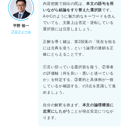
本文では、現在の技法は過去から受け継いだ性質や特徴を
内容把握で頻出の罠は、
本文の語句を用
持っており、それを知るために古典を追う必要があると明
いながら結論をすり替えた選択肢
です。
言されている。Aは本文中で否定されている「安易な対話」
AやCのように魅力的なキーワードを含ん
の例であり、C・D・Eも本文の論旨と一致しない。
でいても、文脈上は否定・逆転している
平野 裕一
選択肢には注意しましょう。
プロフィール
正解を導く鍵は、第2段落の「現在を知る
には古典を追う」という論理の連鎖を正
確にとらえることです。
①言い切っている選択肢を疑う、②筆者
の評価軸（何を良い・悪いと述べている
か）を特定する、③要約と具体例が一致
しているか確認する、の3点を意識して進
めましょう。
自分の解釈を挟まず、
本文の論理構造に
忠実にしたがう
ことが得点安定につなが
ります。