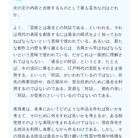
め、Bが本文と一致する。
次の文の内容と合致するものとして最も妥当なのはどれ
か。
よく、「芸術とは過去との対話である」といわれる。それ
は現代の表現を創造するには過去の様式をよく知っておか
ねばならないという意味で使われている。あるいは、新た
な創作上の壁を乗り越えるには、古典から学ばねばならな
いという意味で使われている。だがこれは一面的に理解さ
れてはならない。「過去との対話」というとき、たとえ
ば、今の流行に乗るために、江戸時代の意匠をそのまま借
用する、といった「対話」がいわれているのではない。目
先の商業目的や、自己顕示や、宣伝目的のために過去を利
用するのではないのである。安易な「対話」、都合の良い
「対話」が芸術だといっているのではないのである。
表現者は、未来においてどのような作品を作れば良いかを
考えて、そのために何をすれば良いかを考えるが、ある朝
突然そのような表現が生まれるわけではない。現在存在す
る技法を利用し改善しながら作るわけである。しかし、そ
の現在ある技法は過去から受け継いだ性質や性格や特徴を