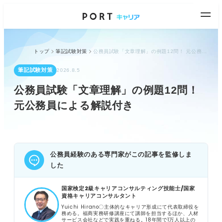
トップ
筆記試験対策
公務員試験「文章理解」の例題12問！ 元公務員による解説付き
筆記試験対策
2026.8.5
公務員試験「文章理解」の例題12問！
元公務員による解説付き
公務員経験のある専門家がこの記事を監修しま
した
国家検定2級キャリアコンサルティング技能士/国家
資格キャリアコンサルタント
Yuichi Hirano〇主体的なキャリア形成にて代表取締役を
務める。福商実務研修講座にて講師を担当するほか、人材
サービス会社などで実践を重ねる。18年間で1万人以上の