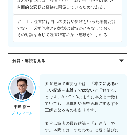
ばれやすいのは、読書という行為が自己からの脱出や
内面的な変容と密接に関係しているためである。
E：読書には自己の受容や変容といった感情だけ
でなく、必ず他者との対話の感情がともなっており、
その対話を通じて読書特有の深い感動が生まれる。
解答・解説を見る
正解：E
本文では、読書の動機の多様性を認めつつ、その共通の本
要旨把握で重要なのは、
「本文にある正
質として「自己の変容」や「対話」の感情を挙げ、最終的
しい記述＝主旨」ではない
と理解するこ
にそこに読書の感動があると結論づけている。Eがその主旨
とです。A・C・Dのように本文と一致し
を最もよくまとめている。
ていても、具体例や途中過程にすぎず不
平野 裕一
正解となるものもあります。
プロフィール
要旨は筆者の最終結論＝「到達点」で
す。本問では「すなわち」に続く結びに