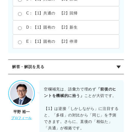
C：【1】共通の 【2】回帰
D：【1】固有の 【2】新生
E：【1】固有の 【2】停滞
解答・解説を見る
正解：B
【1】には、動機や期間に関係なく「あらゆる学びに当ては
空欄補充は、語彙力で埋めず
「前後のヒ
まる性質」という文脈から「共通の」が入る。【2】につい
ントを機械的に拾う」
ことが大切です。
ては、本文末の「更新も新生であり、脱出も新生である」
という総括に対応するため、「新生」が最も適切である。
【1】は逆接「しかしながら」に注目する
平野 裕一
と、「多様」の対比から「同じ」を予測
プロフィール
できます。さらに、直後の「相似た」
「共通」が根拠です。