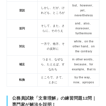
but、however、
しかし、だが、け
逆説
yet、
れども、ところが
nevertheless
and、also、
そして、また、さ
並列
moreover、
らに、そのうえ
furthermore
while、on the
一方で、他方、そ
対比
other hand、on
の反対に
the contrary
つまり、なぜな
in other words、
補足
ら、たとえば、す
because、for
なわち
example、that is
ところで、さて、
by the way、
転換
ときに
now、apropos
公務員試験「文章理解」の練習問題12問｜
専門家が解法を説明！