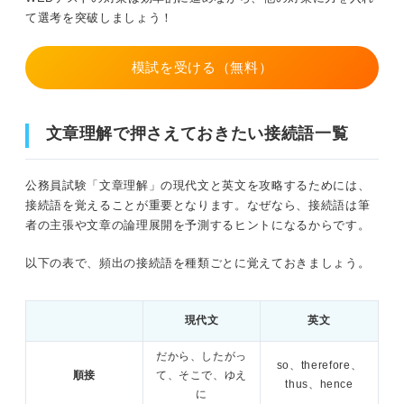
て選考を突破しましょう！
模試を受ける（無料）
文章理解で押さえておきたい接続語一覧
公務員試験「文章理解」の現代文と英文を攻略するためには、
接続語を覚えることが重要となります。なぜなら、接続語は筆
者の主張や文章の論理展開を予測するヒントになるからです。
以下の表で、頻出の接続語を種類ごとに覚えておきましょう。
現代文
英文
だから、したがっ
so、therefore、
順接
て、そこで、ゆえ
thus、hence
に