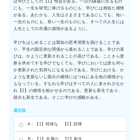
は学びとしての【1】性質がある。一日の講義に出るもの
にも、一生を研究に捧げるものにも、学びには相似た感懐
がある。あたかも、人生はさまざまであるにしても、短い
一生のものにも、長い一生のものにも、すべての人生には
人生としての共通の感情があるように。
学びをはじめることは既知の思考習慣を脱けることであ
り、平生の固定的な関係から逃れることである。学びの喜
びは、かように更新されることの喜びである。ことさら更
新を求めてする学びでなくても、学びにおいては誰も何ら
か更新された気持ちになるものである。学びにおける、か
ような更新ないし脱出の感情にはつねにある他の感情がと
もなっている。すなわち学びはすべての人に多かれ少なか
れ【2】の感情を抱かせるのである。更新も新生であり、
脱出も新生である。そこに学びの感動がある。
選択肢
A：【1】特殊な 【2】回帰
B：【1】共通の 【2】新生