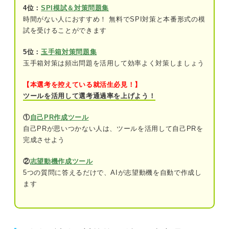
4位：
SPI模試＆対策問題集
問題9（難易度：★★★★☆）
時間がない人におすすめ！ 無料でSPI対策と本番形式の模
試を受けることができます
問題10（難易度：★★★★☆）
問題11（難易度：★★☆☆☆）
5位：
玉手箱対策問題集
玉手箱対策は頻出問題を活用して効率よく対策しましょう
問題12（難易度：★★★★★）
【本選考を控えている就活生必見！】
ツールを活用して選考通過率を上げよう！
公務員試験の文章理解を対策する際のポイント
①
自己PR作成ツール
自己PRが思いつかない人は、ツールを活用して自己PRを
完成させよう
②
志望動機作成ツール
5つの質問に答えるだけで、AIが志望動機を自動で作成し
ます