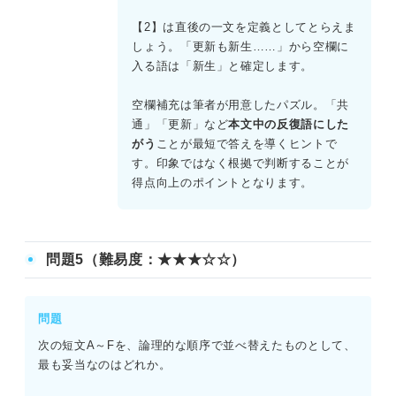
【2】は直後の一文を定義としてとらえま
しょう。「更新も新生……」から空欄に
入る語は「新生」と確定します。
空欄補充は筆者が用意したパズル。「共
通」「更新」など
本文中の反復語にした
がう
ことが最短で答えを導くヒントで
す。印象ではなく根拠で判断することが
得点向上のポイントとなります。
問題5（難易度：★★★☆☆）
問題
次の短文A～Fを、論理的な順序で並べ替えたものとして、
最も妥当なのはどれか。