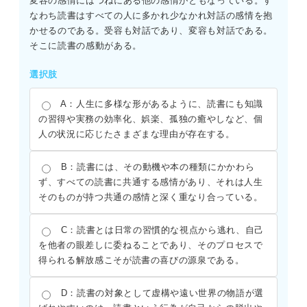
変容の感情にはつねにある他の感情がともなっている。す
なわち読書はすべての人に多かれ少なかれ対話の感情を抱
かせるのである。受容も対話であり、変容も対話である。
そこに読書の感動がある。
選択肢
A：人生に多様な形があるように、読書にも知識
の習得や実務の効率化、娯楽、孤独の癒やしなど、個
人の状況に応じたさまざまな理由が存在する。
B：読書には、その動機や本の種類にかかわら
ず、すべての読書に共通する感情があり、それは人生
そのものが持つ共通の感情と深く重なり合っている。
C：読書とは日常の習慣的な視点から逃れ、自己
を他者の眼差しに委ねることであり、そのプロセスで
得られる解放感こそが読書の喜びの源泉である。
D：読書の対象として虚構や遠い世界の物語が選