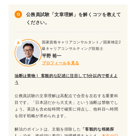
問題6（難易度：★★★☆☆）
公務員試験「文章理解」を解くコツを教えて
問題7（難易度：★★★☆☆）
ください。
問題8（難易度：★★★☆☆）
国家資格キャリアコンサルタント／国家検定2
問題9（難易度：★★★★☆）
級キャリアコンサルティング技能士
平野 裕一
問題10（難易度：★★★★☆）
プロフィールを見る
問題11（難易度：★★☆☆☆）
油断は禁物！ 客観的な記述に注目して5分以内で答えよ
う
問題12（難易度：★★★★★）
公務員試験の文章理解は高配点で合否を左右する重要科
公務員試験の文章理解を対策する際のポイント
目です。「日本語だから大丈夫」という油断は禁物でし
ょう。英語も含め短時間で確実に得点し、他科目へ時間
を回す戦略が求められます。
解法のポイントは、主観を排除した
「客観的な根拠探
し」
です。接続詞に着目し論理構造をとらえ、
本文の記