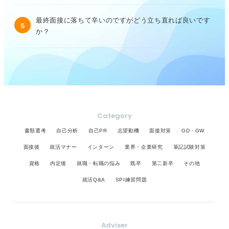
最終面接に落ちて辛いのですがどう立ち直れば良いです
5
か？
Category
書類選考
自己分析
自己PR
志望動機
面接対策
GD・GW
面接後
就活マナー
インターン
業界・企業研究
筆記試験対策
資格
内定後
就職・転職の悩み
既卒
第二新卒
その他
就活Q&A
SPI練習問題
Adviser