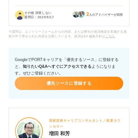
雇用期間の有無や給与、福利厚生、働き方の安定性な
その他 回答しない
2
ど、具体的にどう違うのかを知りたいです。
人のアドバイザーが回答
質問日：
2025/6/17
また、それぞれのメリット、デメリットや、将来のキャ
リアにどんな影響があるのかも気になります。
※質問は、エントリーフォームからの内容、または弊社が就活相談を実施する過
程の中で寄せられた内容を公開しています。就活Q&A 編集方針は
こちら
みなさんは就職活動の際、雇用形態の違いをどう考えて
選びましたか？ 経験談やアドバイスなどがあれば、ぜひ
教えていただきたいです。
GoogleでPORTキャリアを「優先するソース」に登録する
と、
知りたいQ&Aへすぐにアクセスできる
ようになりま
す。ぜひご登録ください。
優先ソースに登録する
国家資格キャリアコンサルタント／産業カウ
ンセラー
増田 和芳