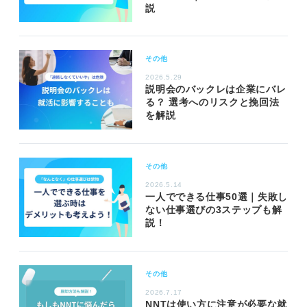
説
その他
2026.5.29
説明会のバックレは企業にバレ
る？ 選考へのリスクと挽回法
を解説
その他
2026.5.14
一人でできる仕事50選｜失敗し
ない仕事選びの3ステップも解
説！
その他
2026.7.17
NNTは使い方に注意が必要な就