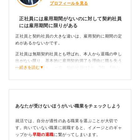
プロフィールを見る
正社員には雇用期間がないのに対して契約社員
には雇用期間に限りがある
正社員と契約社員の大きな違いは、雇用契約に期間の定
めがあるかないかです。
正社員は無期契約社員とも呼ばれ、本人から退職の申し
出がない限り、基本的に雇用契約満了を理由に職を失う
⋯続きを読む▼
ことはありません。一方、契約社員は1年、3年、5年な
ど、労働基準法等により規定のある契約期間が定められ
ています。
出世のチャンスや責任の有無など多角的比較して進
路を決めよう
あなたが受けないほうがいい職業をチェックしよう
仕事の責任という点では、正社員も契約社員もほぼ同様
就活では、自分が適性のある職業を選ぶことが大切で
であることが多いですが、昇進、昇格の機会においては
す。向いていない職業に就職すると、イメージとのギャ
正社員のほうが優遇される傾向があるかもしれません。
ップから
早期の退職
に繋がってしまいます。