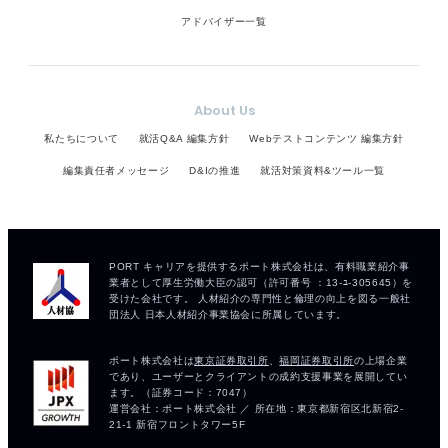
アドバイザー一覧
About Us
私たちについて
就活Q&A 編集方針
Webテストコンテンツ 編集方針
編集責任者メッセージ
D&Iの推進
就活対策資料&ツール一覧