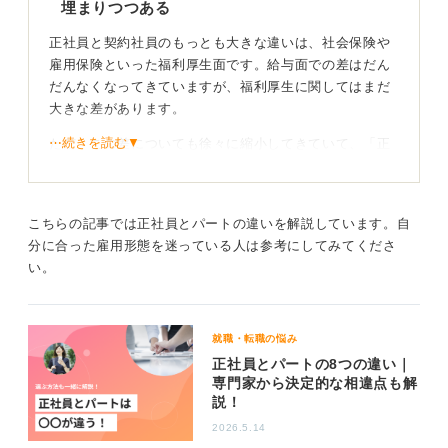
埋まりつつある
正社員と契約社員のもっとも大きな違いは、社会保険や
雇用保険といった福利厚生面です。給与面での差はだん
だんなくなってきていますが、福利厚生に関してはまだ
大きな差があります。
⋯続きを読む▼
ただ、この差についても徐々に縮小してきていて、「正
社員が優遇されすぎている」という状況を是正する動き
があります。働く側によってはマイナスになる側面もあ
りますが、雇用形態による格差はフラットになりつつあ
こちらの記事では正社員とパートの違いを解説しています。自
る印象です。
分に合った雇用形態を迷っている人は参考にしてみてくださ
い。
現時点では安定性や昇進を目指すなら正社員が有利
働き方の安定性という点では、いまだに正社員のほうが
就職・転職の悩み
有利であり、解雇されにくいという側面はあります。
正社員とパートの8つの違い｜
専門家から決定的な相違点も解
しかし、少し先の未来を考えると、正社員が優遇される
説！
という状況自体が変化し、雇用形態の境界線は曖昧にな
っていくでしょう。私は、正社員という立場自体が薄れ
2026.5.14