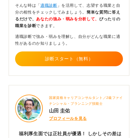
ただ、給与や福利厚生といった面での格差は、昔に比べ
そんな時は「
適職診断
」を活用して、志望する職業と自
て縮小してきているようですね。
分の相性をチェックしてみましょう。
簡単な質問に答え
るだけで、
あなたの強み・弱みを分析して、
ぴったりの
家族の転勤などで一時的な期間で働く必要があるなど、
職業を診断
できます。
状況によっては契約社員という選択肢も十分にあり得る
と私は思います。業務内容に関しても、正社員と契約社
適職診断で強み・弱みを理解し、自分がどんな職業に適
員で大きく変わらないことが多いです。
性があるのか知りましょう。
ただ、責任者クラスになれば正社員のほうが多いと思い
ます。契約社員は派遣社員とはまた異なりますが、直接
診断スタート（無料）
企業に雇用されているという点では正社員と同じです。
仕事の分量も大きく変わらないと考えられますが、責任
の所在が正社員のほうが重くなる傾向があるため、それ
を考慮して契約社員を選ぶことが重要になります。
国家資格キャリアコンサルタント／2級ファイ
どちらの雇用形態であっても、きちんと仕事をするとい
ナンシャル・プランニング技能士
う点に変わりはありません。それぞれの雇用形態を多角
山田 圭佑
的に比較して、自分に合った雇用形態を選びましょう。
プロフィールを見る
0
福利厚生面では正社員が優遇！ しかしその差は