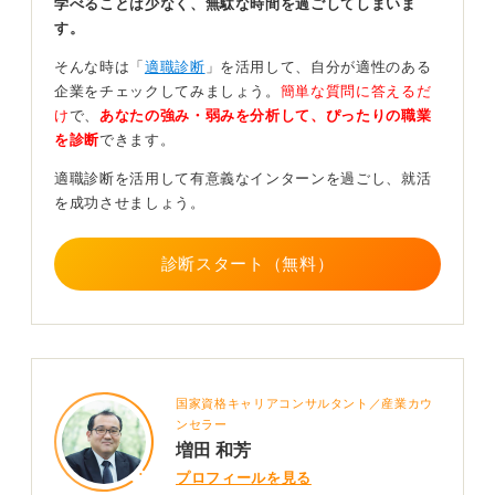
学べることは少なく、無駄な時間を過ごしてしまいま
機会を通じて、コミュニケーション能力を高めるといっ
す。
た目標も非常に有効です。
そんな時は「
適職診断
」を活用して、自分が適性のある
社内の人々だけでなく、もし顧客と接するような機会が
企業をチェックしてみましょう。
簡単な質問に答えるだ
あれば、「相手の人との適切な距離感を学ぶ」というの
け
で、
あなたの強み・弱みを分析して、ぴったりの職業
も、大変良い経験になるでしょう。
を診断
できます。
就職活動のことだけを意識して、「自分をよく見せよ
適職診断を活用して有意義なインターンを過ごし、就活
う」という気持ちが強くなり過ぎると、かえって得られ
を成功させましょう。
るものが少なくなってしまう場合があります。
私の経験からアドバイスすると、「純粋に体験をしに行
診断スタート（無料）
く」という意識で臨むと、さまざまな発見や学びがある
でしょう。
0
国家資格キャリアコンサルタント／産業カウ
ンセラー
増田 和芳
プロフィールを見る