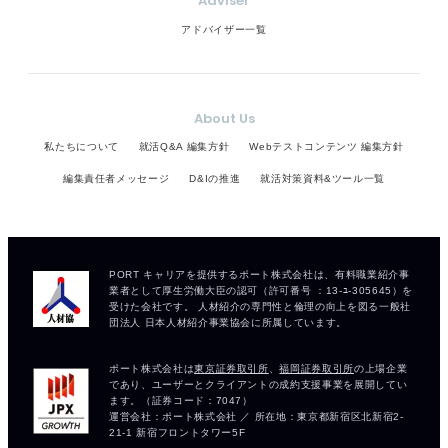
Adviser
アドバイザー一覧
About Us
私たちについて
就活Q&A 編集方針
Webテストコンテンツ 編集方針
編集責任者メッセージ
D&Iの推進
就活対策資料&ツール一覧