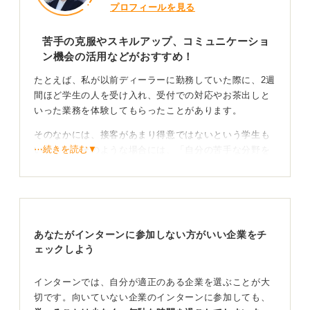
プロフィールを見る
苦手の克服やスキルアップ、コミュニケーショ
ン機会の活用などがおすすめ！
たとえば、私が以前ディーラーに勤務していた際に、2週
間ほど学生の人を受け入れ、受付での対応やお茶出しと
いった業務を体験してもらったことがあります。
そのなかには、接客があまり得意ではないという学生も
⋯続きを読む▼
いました。そのような場合には、「自分の苦手な分野を
克服する」ということを目標に掲げても良いかと思いま
す。
逆に、その分野が得意なのであれば、「さらにスキルア
ップを目指す」といった目標も考えられます。
あなたがインターンに参加しない方がいい企業をチ
ェックしよう
就活を意識しすぎず純粋な姿勢で学びにいこう
インターンでは、自分が適正のある企業を選ぶことが大
また、社会人としての基本的なスキルや考え方を学ぶ、
切です。向いていない企業のインターンに参加しても、
あるいは普段あまり接することのない大人たちと接する