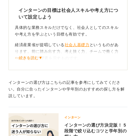
インターンの目標は社会人スキルや考え方につ
いて設定しよう
具体的な業務スキルだけでなく、社会人としてのスキル
や考え方を学ぶという目標も有効です。
経済産業省が提唱している
社会人基礎力
というものがあ
ります。前に踏み出す力、考え抜く力、チームで働く力
⋯続きを読む▼
など12の能力要素を示すものです。
これを参考に、たとえば、「前に踏み出す力に関連する
〇〇を学ぶ」といった目標を設定するのも良いでしょ
う。
インターンの選び方はこちらの記事を参考にしてみてくださ
い。自分に合ったインターンや学年別のおすすめの探し方を解
説しています。
具体的でなくても目指したいことを目標にする
もし、具体的な目標が立てられない場合でも、「一つの
物事を最後までやり遂げる力を身につけたい」「主体的
インターン
に取り組む意識を高めたい」といった目標でもかまいま
インターンの選び方決定版！ 5
段階で絞り込むコツと学年別の
せん。