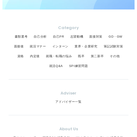
Category
書類選考
自己分析
自己PR
志望動機
面接対策
GD・GW
面接後
就活マナー
インターン
業界・企業研究
筆記試験対策
資格
内定後
就職・転職の悩み
既卒
第二新卒
その他
就活Q&A
SPI練習問題
Adviser
アドバイザー一覧
About Us