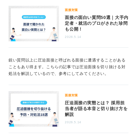
活かしていくのかまでをセットで話すことがおすすめで
面接対策
す。企業の課題を指摘する場合は、批判的になるのでは
面接の面白い質問50選｜大手内
なく、建設的な改善策を提案する姿勢が大切です。
定者・就活のプロがされた珍問
も公開！
どんな質問に対しても冷静さを失わず、誠実かつ前向き
な姿勢で答えることを意識して臨みましょう。
2026.5.14
0
鋭い質問以上に圧迫面接と呼ばれる面接に遭遇することがある
こともあり得ます。こちらの記事では圧迫面接を切り抜ける対
処法を解説しているので、参考にしてみてください。
面接対策
圧迫面接の実態とは？ 採用担
当者が語る本音と切り抜け方を
解説
2026.5.14