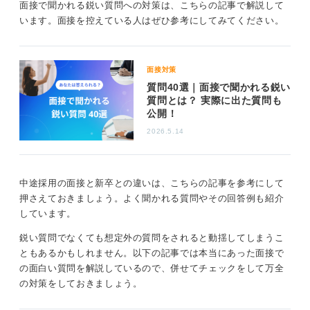
らどう改善しますか？ 」「〇〇さんを採用するメリット
面接で聞かれる鋭い質問への対策は、こちらの記事で解説して
は何ですか？ 」といった質問が考えられるでしょう。
います。面接を控えている人はぜひ参考にしてみてください。
これらの質問は、単に困らせようとしているのではな
く、あなたの思考力や対応力、自社への理解度などを見
面接対策
極めようとしています。そのため、事前に回答を用意し
質問40選｜面接で聞かれる鋭い
ておき、当日答えられないという場面がないようにして
質問とは？ 実際に出た質問も
おきましょう。
公開！
2026.5.14
焦りは禁物！ 前向きな姿勢で答えることが重要
鋭い質問への対処法のコツとしては、まず質問の意図を
中途採用の面接と新卒との違いは、こちらの記事を参考にして
正確に理解することです。もし意図が掴みにくい場合
押さえておきましょう。よく聞かれる質問やその回答例も紹介
は、「〇〇という理解でよろしいでしょうか？ 」と確認
しています。
してもかまいません。
鋭い質問でなくても想定外の質問をされると動揺してしまうこ
そして、焦らず少し考える時間をもらい、正直かつ具体
ともあるかもしれません。以下の記事では本当にあった面接で
的に回答しましょう。
の面白い質問を解説しているので、併せてチェックをして万全
また回答の流れとしては、たとえば失敗談を話す場合、
の対策をしておきましょう。
最初に事実を伝えたうえで、そこから得た教訓や成長を
必ず添えましょう。そして、その学びを次の会社でどう