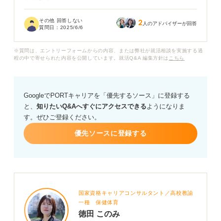
ますか？
その他 回答しない
2
考え方のコツや、対処方法についてアドバイスをいただ
人のアドバイザーが回答
質問日：
2025/6/6
きたいです！ また回答時の注意点があれば教えてくださ
い。
※質問は、エントリーフォームからの内容、または弊社が就活相談を実施する過
程の中で寄せられた内容を公開しています。就活Q&A 編集方針は
こちら
GoogleでPORTキャリアを「優先するソース」に登録する
と、
知りたいQ&Aへすぐにアクセスできる
ようになりま
す。ぜひご登録ください。
優先ソースに登録する
国家資格キャリアコンサルタント／高校教諭
一種 保健体育
徳田 このみ