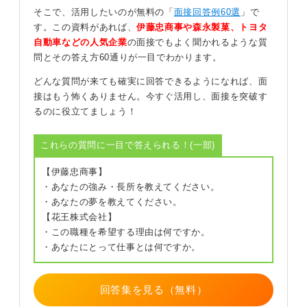
意図が不明な質問は遠慮なく聞き返してOK！
そこで、活用したいのが無料の「
面接回答例60選
」で
す。この資料があれば、
伊藤忠商事や森永製菓、トヨタ
自動車などの人気企業
の面接でもよく聞かれるような質
もし、質問の意図がわかりにくいと感じた場合に、聞き
問とその答え方60通りが一目でわかります。
返すことはまったく問題ありません。
どんな質問が来ても確実に回答できるようになれば、面
「恐れ入りますが、もう一度ご質問いただけますでしょ
接はもう怖くありません。今すぐ活用し、面接を突破す
うか？ 」といった形で丁寧に確認しましょう。
るのに役立てましょう！
曖昧な理解のまま答えるよりも、質問の意図を正確に把
握してから答えるほうが、はるかに重要です。
これらの質問に一目で答えられる！(一部)
面接官も人間ですので、時にはわかりにくい質問をして
【伊藤忠商事】
しまうこともあります。
・あなたの強み・長所を教えてください。
聞き返すことによってマイナス評価になることは、まず
・あなたの夢を教えてください。
少ないため、遠慮せず聞きましょう。
【花王株式会社】
・この職種を希望する理由は何ですか。
・あなたにとって仕事とは何ですか。
0
回答集を見る（無料）