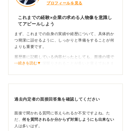
プロフィールを見る
これまでの経験×企業の求める人物像を意識し
てアピールしよう
まず、これまでの自身の実績や経歴について、具体的か
つ簡潔に話せるように、しっかりと準備をすることが何
よりも重要です。
履歴書に記載している内容だったとしても、面接の場で
⋯続きを読む▼
は改めて詳細に深掘りされることが多いと覚えておきま
しょう。
私が面接官としてよく聞く質問は、「これまでのあなた
の豊富なご経験を、弊社でどのように活かせるとお考え
ですか？ 」といったものが挙げられます。
過去内定者の面接回答集を確認してください
自身のこれまでの経験と、応募先の企業の事業内容や求
める人物像といったものを照らし合わせ、自分が入社す
面接で聞かれる質問に答えられるか不安ですよね。た
ることでどのような相乗効果を生み出せるのかを、具体
だ、
何を質問されるか分からず対策しようにも出来ない
的に説明できるように準備しておくのが良いでしょう。
人は多いはず。