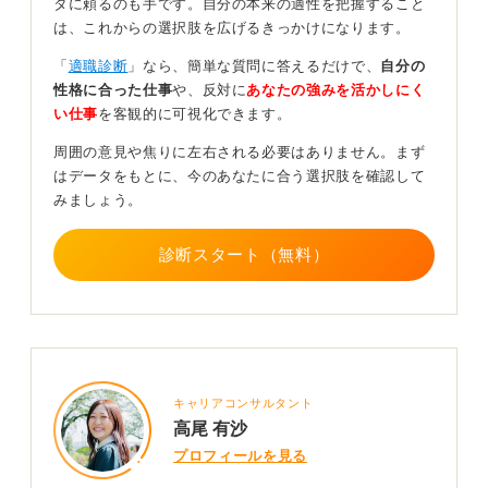
タに頼るのも手です。自分の本来の適性を把握すること
価されて大手企業に就職したというケースも実際にあり
は、これからの選択肢を広げるきっかけになります。
ます。
「
適職診断
」なら、簡単な質問に答えるだけで、
自分の
また、病気や家庭の事情など、やむを得ない理由で留年
性格に合った仕事
や、反対に
あなたの強みを活かしにく
した場合もあるでしょう。そのような場合は、嘘をつく
い仕事
を客観的に可視化できます。
ことなく誠実にその理由を説明し、その経験から何を学
び、どのように成長できたのかを具体的に伝えることが
周囲の意見や焦りに左右される必要はありません。まず
大切です。
はデータをもとに、今のあなたに合う選択肢を確認して
みましょう。
たとえ安易な理由で留年してしまったとしても、その期
間に自分自身と深く向き合い、本当にやりたいことを見
つけて努力したのであれば、その経験を成長の糧として
診断スタート（無料）
企業に伝えることができます。
つまり、伝え方次第で、その期間が無駄な経験ではなか
ったと示すことが可能なのです。自分自身を見つめ直す
貴重な期間ととらえ、そこから何を得たのかを明確に伝
えるようにしましょう。
キャリアコンサルタント
高尾 有沙
0
プロフィールを見る