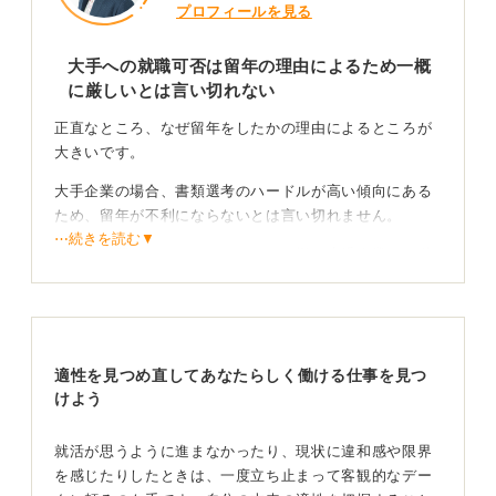
プロフィールを見る
大手への就職可否は留年の理由によるため一概
に厳しいとは言い切れない
正直なところ、なぜ留年をしたかの理由によるところが
大きいです。
大手企業の場合、書類選考のハードルが高い傾向にある
ため、留年が不利にならないとは言い切れません。
⋯続きを読む▼
しかし、留年したからといって、一概に大手企業への道
が閉ざされるわけでは決してありません。重要なのは留
年の理由と、その期間に何を経験し、何を学んだかとい
うことです。
適性を見つめ直してあなたらしく働ける仕事を見つ
留年から何を得てどう成長したのかを伝えることで
けよう
評価につながる
就活が思うように進まなかったり、現状に違和感や限界
たとえば、1年間休学して海外でボランティア活動に従事
を感じたりしたときは、一度立ち止まって客観的なデー
したり、NPO活動に尽力したりした結果、その経験が評