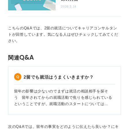
って留年し、その期間に大きな成長を遂げた場合は、企
2026.5.14
業も理解を示してくれることが多いです。
大切なのは、面接で留年理由を正直かつ具体的に説明
こちらのQ&Aでは、2留の就活についてキャリアコンサルタン
し、その経験から何を学び、どのように成長できたのか
トが回答しています。気になる人はぜひチェックしてみてくだ
を前向きにアピールすることです。
さい。
留年期間を無駄にせず、自己成長に努めたことを示せれ
ば、不利な状況を挽回できる可能性は十分にあります。
Q&A
関連
自分自身の言葉で説明できるようにしておきましょう。
0
2留でも就活はうまくいきますか？
留年の影響は少ないのでまずは就活の相談相手を探そ
う 留年されてからの就職活動で焦りを感じられている
ということですが、就職活動のスタートについては…
次のQ&Aでは、
留年の事実をどのように伝えたら良いか？にキ