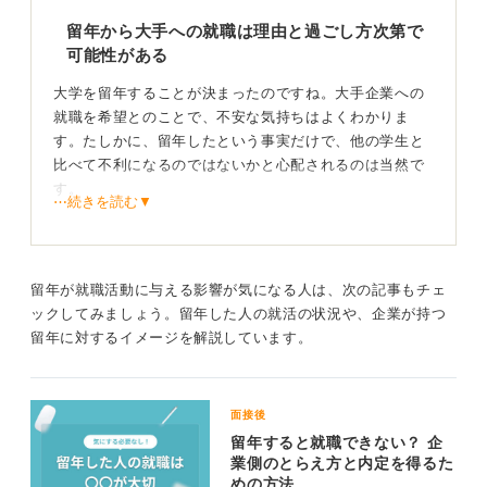
留年から大手への就職は理由と過ごし方次第で
可能性がある
大学を留年することが決まったのですね。大手企業への
就職を希望とのことで、不安な気持ちはよくわかりま
す。たしかに、留年したという事実だけで、他の学生と
比べて不利になるのではないかと心配されるのは当然で
す。
⋯続きを読む▼
しかし、留年したからといって、大手企業への道が完全
に閉ざされるわけでは決してありません。
企業が注目するのは、留年したという事実そのものより
留年が就職活動に与える影響が気になる人は、次の記事もチェ
も、「なぜ留年したのか」そして「留年期間をどのよう
ックしてみましょう。留年した人の就活の状況や、企業が持つ
に過ごしたのか」という点です。
留年に対するイメージを解説しています。
留年理由とそこからの成長を前向きにアピールすれ
ば挽回できる
面接後
留年すると就職できない？ 企
たとえば、病気や経済的な理由など、やむを得ない事情
業側のとらえ方と内定を得るた
めの方法
で留年した場合や、留学や資格取得など明確な目的を持