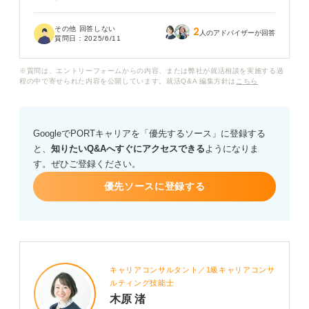
があるのか知りたいです。採用では、留年した理由やそ
の期間に何をしていたのかは厳しく問われるのでしょう
その他 回答しない
2
か？
人のアドバイザーが回答
質問日：
2025/6/11
留年した場合でも、学生時代の過ごし方や選考でアピー
※質問は、エントリーフォームからの内容、または弊社が就活相談を実施する過
ルする内容によっては、不利な状況を挽回できる可能性
程の中で寄せられた内容を公開しています。就活Q&A 編集方針は
こちら
があるのか教えていただきたいです。
GoogleでPORTキャリアを「優先するソース」に登録する
と、
知りたいQ&Aへすぐにアクセスできる
ようになりま
す。ぜひご登録ください。
優先ソースに登録する
キャリアコンサルタント／1級キャリアコンサ
ルティング技能士
木原 渚