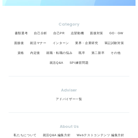
Category
書類選考
自己分析
自己PR
志望動機
面接対策
GD・GW
面接後
就活マナー
インターン
業界・企業研究
筆記試験対策
資格
内定後
就職・転職の悩み
既卒
第二新卒
その他
就活Q&A
SPI練習問題
Adviser
アドバイザー一覧
About Us
私たちについて
就活Q&A 編集方針
Webテストコンテンツ 編集方針