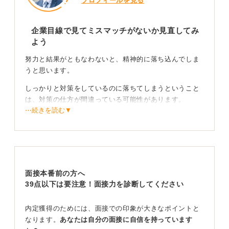
プロフィールを見る
企業目線で見てミスマッチがないか見直してみ
よう
努力と結果がともなわないと、精神的に落ち込んでしま
うと思います。
しっかりと対策をしているのに落ちてしまうということ
は、対策の仕方が間違っている可能性があります。
⋯続きを読む▼
一度、面接官の視点、つまり企業側の視点に立って、自
身の自己PRや志望動機を見直してみてください。自分が
伝えたい内容と、企業が求めているものがマッチしてい
ないかもしれません。
面接本番前の方へ
客観的なアドバイスをもとに自身の回答を磨こう
39点以下は要注意！面接力を診断してください
もし難しければ、生成AI（人工知能）などを活用し、志
内定獲得のためには、面接での印象が大きなポイントと
望企業の情報をインプットしたうえで、自身の回答を投
なります。
あなたは自分の面接に自信を持っています
げてマッチしているか、どこを改善すべきかフィードバ