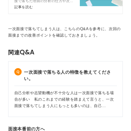
接で落ちた理由の分析の仕方や次の
てきました。
面接に向けての対策のコツをキャリ
記事を読む
アコンサルタントとともに解説しま
まず、準備のズレについては、企業の求める人物像とあ
す。面接で見られているポイントも
なたの強みを合致させ、企業研究を表面的な情報で終わ
解説するので、面接に落ちてしまっ
らせず、深堀りしましょう。
た人もこれから面接に臨む人も必読
一次面接で落ちてしまう人は、こちらのQ&Aを参考に、次回の
です。
面接までの改善ポイントを確認しておきましょう。
次に、コミュニケーションの質については、話し方や聞
き方、表情、視線などが不適切で、会話のキャッチボー
ルができていないか注意してください。また、一方的に
Q&A
関連
話しすぎないように心掛けましょう。
自己表現のギャップは、論理的な説明が不足していた
一次面接で落ちる人の特徴を教えてくださ
り、志望動機が借り物に聞こえないようにしたりするこ
い。
とが大切です。
最後に、マナーの面では、身だしなみや挨拶、言葉遣い
自己分析や志望動機が不十分な人は一次面接で落ちる場
が不適切、オンライン面接での環境配慮不足にならない
合が多い 私のこれまでの経験を踏まえて言うと、一次
ようにしましょう。
面接で落ちてしまう人にもっとも多いのは、自己…
これらの課題を克服するために、自己分析は企業が知り
たい情報を意識して深掘りし、あなたの価値観、そして
それが企業の理念やビジョンとどうつながるのかを明確
面接本番前の方へ