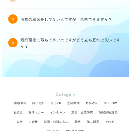
4
面接の練習をしてないんですが、合格できますか？
最終面接に落ちて辛いのですがどう立ち直れば良いです
5
か？
Category
書類選考
自己分析
自己PR
志望動機
面接対策
GD・GW
面接後
就活マナー
インターン
業界・企業研究
筆記試験対策
資格
内定後
就職・転職の悩み
既卒
第二新卒
その他