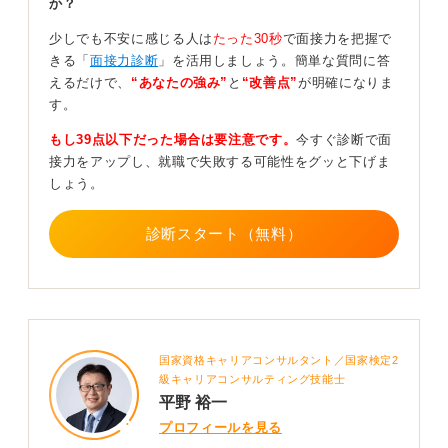
か？
ックをもらうのも有効です。
少しでも不安に感じる人は
たった30秒
で面接力を把握で
これまでの支援経験から言うと、何度も面接に落ちてし
きる「
面接力診断
」を活用しましょう。簡単な質問に答
まう人の理由としては、やりたいことと企業が求めるこ
えるだけで、
“あなたの強み”
と
“改善点”
が明確になりま
とのミスマッチ、シンプルに志望企業のレベルが高いと
す。
いう二点が挙げられます。
もし39点以下だった場合は要注意です。
今すぐ診断で面
新卒の就職活動は、自分で考えて行動する人がほとんど
接力をアップし、就職で失敗する可能性をグッと下げま
なので、袋小路に陥りがちです。大学のキャリアセンタ
しょう。
ーや、外部の就職支援サービスなど、第三者から客観的
なアドバイスをもらうのも良いでしょう。
診断スタート（無料）
0
国家資格キャリアコンサルタント／国家検定2
級キャリアコンサルティング技能士
平野 裕一
プロフィールを見る