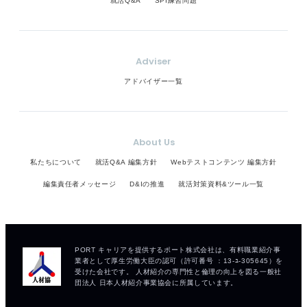
就活Q&A
SPI練習問題
Adviser
アドバイザー一覧
About Us
私たちについて
就活Q&A 編集方針
Webテストコンテンツ 編集方針
編集責任者メッセージ
D&Iの推進
就活対策資料&ツール一覧