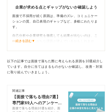
企業が求める点とギャップがないか確認しよう
面接で不採用が続く原因は、準備のズレ、コミュニケー
ションの質、自己表現のギャップなど、多岐にわたりま
す。
自己分析や企業研究を徹底しても結果が出ないのは、こ
⋯続きを読む▼
れらの見落としがちな課題が潜んでいるかもしれませ
ん。
面接官は、単に質問への回答だけでなく、あなたの人間
性や自社との相性を見極めようとしています。
以下の記事では面接で落ちた際に考えられる原因を10選紹介し
ています。自分に当てはまるものがないか確認し、改善・対策
そのため、企業の求めるものとズレていたり、対話とし
に取り組んでいきましょう。
てのコミュニケーションの質が低かったりすると、あな
たの魅力が十分に伝わらなくなることを認識しましょ
う。
関連記事
【面接で落ちる理由7選】
深掘りした自己分析を企業の求める点とつなげよう
専門家69人へのアンケート
面接で落ちる理由10選を紹介。面
結果をもとに解説
私の過去の支援では、具体的に以下のような点を案内し