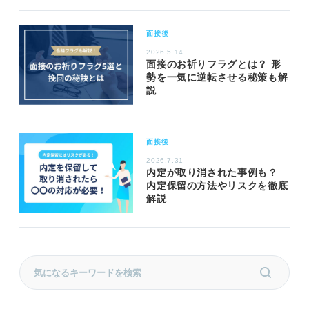
面接後
2026.5.14
面接のお祈りフラグとは？ 形
勢を一気に逆転させる秘策も解
説
面接後
2026.7.31
内定が取り消された事例も？
内定保留の方法やリスクを徹底
解説