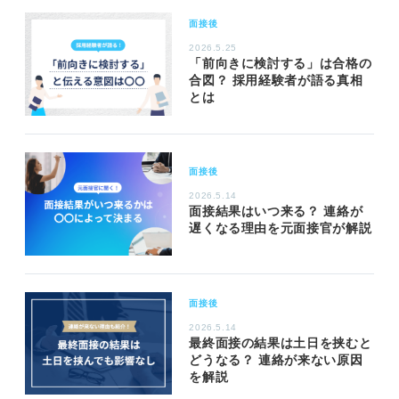
面接後
2026.5.25
「前向きに検討する」は合格の
合図？ 採用経験者が語る真相
とは
面接後
2026.5.14
面接結果はいつ来る？ 連絡が
遅くなる理由を元面接官が解説
面接後
2026.5.14
最終面接の結果は土日を挟むと
どうなる？ 連絡が来ない原因
を解説