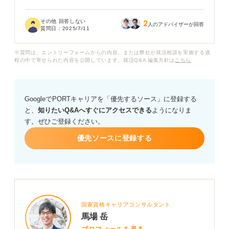
した。本番の面接でも、緊張しながらも質問にはきちん
と答えているつもりです。
その他 回答しない
2
人のアドバイザーが回答
質問日：
2025/7/11
それなのに、毎回不採用となり、フィードバックもほと
んどもらえず、内定を得られるのか不安で押しつぶされ
※質問は、エントリーフォームからの内容、または弊社が就活相談を実施する過
そうです。
程の中で寄せられた内容を公開しています。就活Q&A 編集方針は
こちら
面接で落ち続ける場合、どのような理由が考えられるの
でしょうか？ また、これからどのような対策をすれば良
GoogleでPORTキャリアを「優先するソース」に登録する
いか、プロのキャリアコンサルタントの方からアドバイ
と、
知りたいQ&Aへすぐにアクセスできる
ようになりま
スをお願いします。
す。ぜひご登録ください。
優先ソースに登録する
国家資格キャリアコンサルタント
馬場 岳