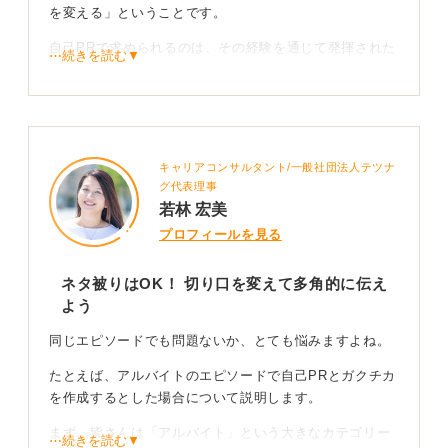
どのような価値を提供できるか」を伝えるものです。
を変える」ということです。
以上のように、意識的に切り分けて話すことで、同じエ
自己PRで求められるのは、その経験を通じて発揮された
⋯続きを読む▼
ピソードからでも異なる側面を強調できると思います。
「あなた自身の強み」となります。つまり、自分はどの
ようなことができる人間なのかをアピールする項目で
す。
0
入社後にどんな活躍ができるのかを企業にイメージして
キャリアコンサルタント/一般社団法人テツナ
もらえるような内容で作成しましょう。
グ代表理事
若林 宏美
同じエピソードを異なる視点で伝えることで自己分
プロフィールを見る
析力のアピールにもなる
ネタ被りはOK！ 切り口を変えて多角的に伝え
一方、ガクチカでは、その経験のなかで「目標達成のた
よう
めに、どのように考え、行動したか」というプロセスに
焦点を当てて語る必要があります。
同じエピソードでも問題ないか、とても悩みますよね。
自己PRよりも具体性を持って伝えることを意識しましょ
たとえば、アルバイトのエピソードで自己PRとガクチカ
う。
を作成するとした場合について説明します。
このように視点を変えることで、一つの経験から自身の
まず、皆さんは「アルバイト」という大きなカテゴリー
⋯続きを読む▼
多面的な魅力をアピールでき、自己分析の深さを示すこ