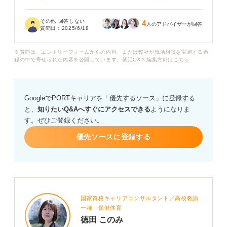
PRにも使えるのではないかと思いつつ、採用担当者から
すると手抜きだと思われてしまわないか心配でもありま
その他 回答しない
4
す。
人のアドバイザーが回答
質問日：
2025/6/18
もし同じネタを使う場合、どのように工夫すればこの2つ
※質問は、エントリーフォームからの内容、または弊社が就活相談を実施する過
の項目を差別化してアピールできますか？
程の中で寄せられた内容を公開しています。就活Q&A 編集方針は
こちら
自己PRとガクチカの効果的な使い分けなども、アドバイ
スをお願いします。
GoogleでPORTキャリアを「優先するソース」に登録する
と、
知りたいQ&Aへすぐにアクセスできる
ようになりま
す。ぜひご登録ください。
優先ソースに登録する
国家資格キャリアコンサルタント／高校教諭
一種 保健体育
徳田 このみ