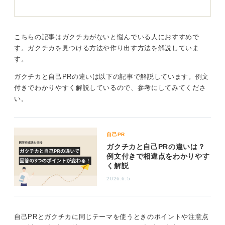
のなかで、さまざまな経験をしているはずです。アルバ
とにもつながります。
イトでリーダーになった経験、アルバイトで失敗して何
かを学んだ経験など、切り口はいろいろあります。
0
こちらの記事はガクチカがないと悩んでいる人におすすめで
そのため、同じテーマであっても切り口を変えること
す。ガクチカを見つける方法や作り出す方法を解説していま
で、魅力的なアピールとなるでしょう。
す。
ガクチカと自己PRの違いは以下の記事で解説しています。例文
深掘りで新たな発見の可能性も！ 第三者の視点も活
付きでわかりやすく解説しているので、参考にしてみてくださ
用して自分を知ろう
い。
ただし、アルバイト経験だけで就職活動を乗り切ること
も可能ですが、「それ以外に何か経験はありますか？」
と聞かれる可能性はあります。
自己PR
ガクチカと自己PRの違いは？
大学4年間で経験したことがアルバイトだけなのか、と疑
例文付きで相違点をわかりやす
問に思われるかもしれません。もし、ほかにアピールで
く解説
きるような派手なエピソードがないということであれ
2026.6.5
ば、正直にそう伝えても良いでしょう。
どうしても一つのテーマしかない場合は、細かいエピソ
ードを分けて伝えることで、深掘りされた際に困る可能
自己PRとガクチカに同じテーマを使うときのポイントや注意点
性は低くなります。