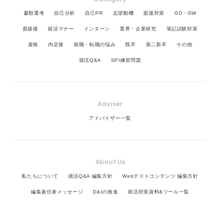
書類選考
自己分析
自己PR
志望動機
面接対策
GD・GW
面接後
就活マナー
インターン
業界・企業研究
筆記試験対策
資格
内定後
就職・転職の悩み
既卒
第二新卒
その他
就活Q&A
SPI練習問題
Adviser
アドバイザー一覧
About Us
私たちについて
就活Q&A 編集方針
Webテストコンテンツ 編集方針
編集責任者メッセージ
D&Iの推進
就活対策資料&ツール一覧