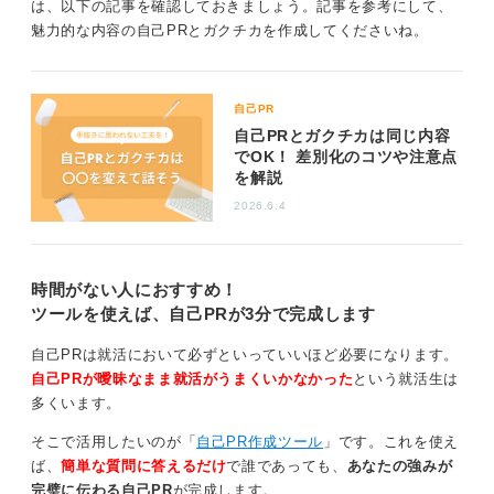
は、以下の記事を確認しておきましょう。記事を参考にして、
魅力的な内容の自己PRとガクチカを作成してくださいね。
一つのエピソードだけで押し通そうとすると、採用側は
その人の人柄を知る機会が限られてしまい、評価が難し
くなるため、多角的に人柄を伝えられるよう意識しまし
ょう。
自己PR
自己PRとガクチカは同じ内容
もし同じネタになりそうだと感じるのであれば、大学の
でOK！ 差別化のコツや注意点
キャリアセンターなどで相談し、専門家のアドバイスを
を解説
受けながらエピソードを深掘りしてみるのも良い方法で
2026.6.4
す。
0
時間がない人におすすめ！
ツールを使えば、自己PRが3分で完成します
自己PRは就活において必ずといっていいほど必要になります。
自己PRが曖昧なまま就活がうまくいかなかった
という就活生は
多くいます。
そこで活用したいのが「
自己PR作成ツール
」です。これを使え
ば、
簡単な質問に答えるだけ
で誰であっても、
あなたの強みが
完璧に伝わる自己PR
が完成します。