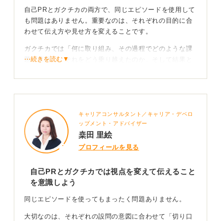
自己PRとガクチカの両方で、同じエピソードを使用して
そこで、議論が停滞しないよう積極的に話を振ったり、
も問題はありません。重要なのは、それぞれの目的に合
意見をまとめる役割を担ったりしたのであれば、そこに
わせて伝え方や見せ方を変えることです。
あなたの強みがあるといえます。あなたの行動で、議論
が前に進むという変化を生み出した例だからです。
ガクチカでは「何に取り組み、その過程でどのような課
⋯続きを読む▼
題に直面し、それをどう乗り越えたのか、そして結果と
過去の学生生活を振り返り、変化のきっかけとなった行
して何を学んだのか」という一連のストーリーを具体的
動がなかったかを探してみてください。それがあなただ
に伝えることが求められます。
けの強みとなり、説得力のある自己PRおよびガクチカの
作成に役立ちます。
エピソードを詳細に語るのがガクチカというイメージを
持っておくと良いですね。
キャリアコンサルタント／キャリア・デベロ
0
ップメント・アドバイザー
自己PRでは「強みとスキル」を軸に切り口を工夫し
桒田 里絵
よう
プロフィールを見る
一方、自己PRでは、「その経験を通じて培われた強みは
自己PRとガクチカでは視点を変えて伝えること
何か、そしてその強みがどのような状況で活かせるの
を意識しよう
か」という点に焦点を当てて伝えることが求められま
す。
同じエピソードを使ってもまったく問題ありません。
自己PRとは、エピソードの背景から「自分という人間が
大切なのは、それぞれの設問の意図に合わせて「切り口