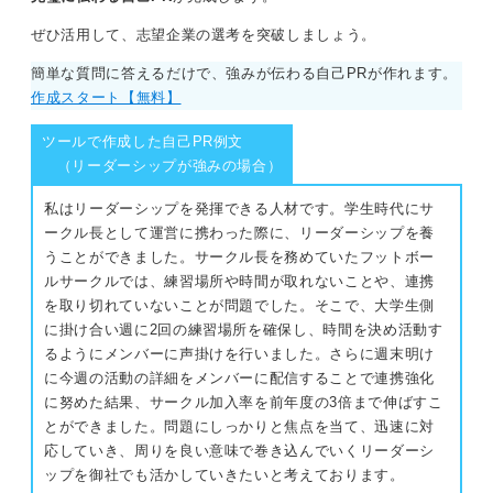
ぜひ活用して、志望企業の選考を突破しましょう。
簡単な質問に答えるだけで、強みが伝わる自己PRが作れます。
作成スタート【無料】
ツールで作成した自己PR例文
（リーダーシップが強みの場合）
私はリーダーシップを発揮できる人材です。学生時代にサ
ークル長として運営に携わった際に、リーダーシップを養
うことができました。サークル長を務めていたフットボー
ルサークルでは、練習場所や時間が取れないことや、連携
を取り切れていないことが問題でした。そこで、大学生側
に掛け合い週に2回の練習場所を確保し、時間を決め活動す
るようにメンバーに声掛けを行いました。さらに週末明け
に今週の活動の詳細をメンバーに配信することで連携強化
に努めた結果、サークル加入率を前年度の3倍まで伸ばすこ
とができました。問題にしっかりと焦点を当て、迅速に対
応していき、周りを良い意味で巻き込んでいくリーダーシ
ップを御社でも活かしていきたいと考えております。