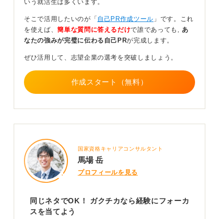
いう就活生は多くいます。
一方、自己PRではあなたの強みやスキルを、入社後どの
そこで活用したいのが「
自己PR作成ツール
」です。これ
ように活かせるのかを具体的に示すことが必要とされま
を使えば、
簡単な質問に答えるだけ
で誰であっても,
あ
す。
なたの強みが完璧に伝わる自己PR
が完成します。
このように、ガクチカで語った経験から自己PRへとつな
ぜひ活用して、志望企業の選考を突破しましょう。
げられると、話に一貫性が生まれやすいです。聞いてい
る採用担当者もスムーズに内容を理解できるでしょう。
作成スタート（無料）
変化を起点にして説得力のある自己PRとガクチカを
作ろう
また、もしどのようにエピソードを見つけたら良いかわ
からないというときは、あなたの行動によって何かしら
国家資格キャリアコンサルタント
の「変化」が生まれた出来事に注目してみましょう。そ
馬場 岳
の変化が、あなたの強みを具体的に示すものとなりま
プロフィールを見る
す。
たとえば、あなたの働きかけによって、停滞していたゼ
同じネタでOK！ ガクチカなら経験にフォーカ
ミのグループワークが円滑に進むようになったというエ
スを当てよう
ピソードがあったとしましょう。