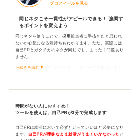
プロフィールを見る
同じネタこそ一貫性がアピールできる！ 強調す
るポイントを変えよう
同じネタを使うことで、採用担当者に手抜きだと思われ
ないか心配になる気持ちもわかります。ただ、実際には
自己PRとガクチカのネタが同じでも、まったく問題あり
ません。
⋯続きを読む▼
むしろ、話に一貫性が生まれ、エピソードを伝えやすく
なる場合があります。重要なのは、それぞれの項目で焦
点を当てるポイントを変え、効果的にアピールすること
です。
ガクチカでは、まず「何にどう取り組んだのか」を書
時間がない人におすすめ！
き、そのうえで「その結果から、どのような成果や実績
ツールを使えば、自己PRが3分で完成します
を得られたのか」を明確にすることが求められます。
特に、どのような過程を経て、具体的にどんな行動を起
自己PRは就活において必ずといっていいほど必要になり
こしたのか、実際のプロセスやアクションを詳しく述べ
ます。
自己PRが曖昧なまま就活がうまくいかなかった
と
ましょう。