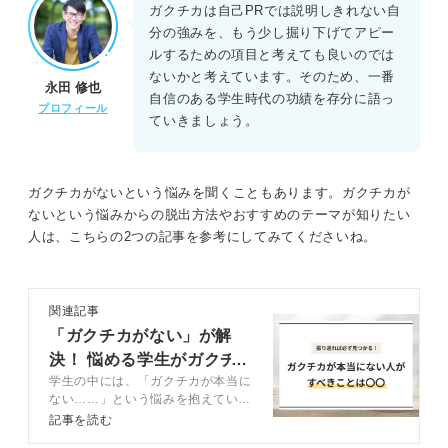
ガクチカは自己PRでは説明しきれない自
分の強みを、もう少し掘り下げてアピー
ルするための項目と考えても良いのでは
ないかと考えています。そのため、一番
永田 修也
自信のある学生時代の功績を存分に語っ
プロフィール
ていきましょう。
ガクチカがないという悩みを聞くこともあります。ガクチカが
ないという悩みからの脱出方法やおすすめのテーマが知りたい
人は、こちらの2つの記事を参考にしてみてくださいね。
関連記事
「ガクチカがない」が解
決！ 悩める学生がガクチ
学生の中には、「ガクチカが本当に
カを見つけた方法とは？
ない……」という悩みを抱えている
人は多くいると考えられます。この
記事を読む
記事では、「ガクチカが本当にな