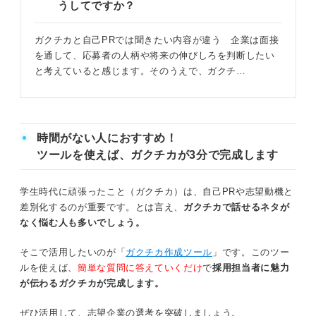
うしてですか？
②部活動・サークル
ガクチカと自己PRでは聞きたい内容が違う 企業は面接
③アルバイト
を通して、応募者の人柄や将来の伸びしろを判断したい
と考えていると感じます。そのうえで、ガクチ…
ガクチカと自己PRの違いを捉えた回答で選考通過に近づ
こう！
時間がない人におすすめ！
ツールを使えば、ガクチカが3分で完成します
学生時代に頑張ったこと（ガクチカ）は、自己PRや志望動機と
差別化するのが重要です。とは言え、
ガクチカで話せるネタが
なく悩む人も多いでしょう。
そこで活用したいのが「
ガクチカ作成ツール
」です。このツー
ルを使えば、
簡単な質問に答えていくだけ
で
採用担当者に魅力
が伝わるガクチカが完成します。
ぜひ活用して、志望企業の選考を突破しましょう。