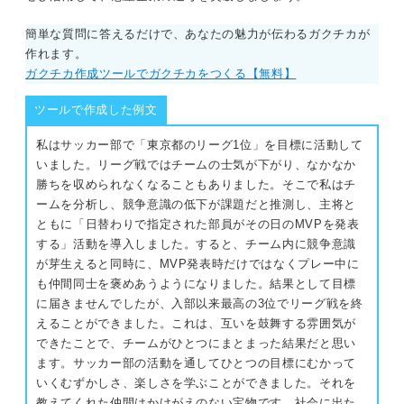
簡単な質問に答えるだけで、あなたの魅力が伝わるガクチカが
作れます。
ガクチカ作成ツールでガクチカをつくる【無料】
ツールで作成した例文
私はサッカー部で「東京都のリーグ1位」を目標に活動して
いました。リーグ戦ではチームの士気が下がり、なかなか
勝ちを収められなくなることもありました。そこで私はチ
ームを分析し、競争意識の低下が課題だと推測し、主将と
ともに「日替わりで指定された部員がその日のMVPを発表
する」活動を導入しました。すると、チーム内に競争意識
が芽生えると同時に、MVP発表時だけではなくプレー中に
も仲間同士を褒めあうようになりました。結果として目標
に届きませんでしたが、入部以来最高の3位でリーグ戦を終
えることができました。これは、互いを鼓舞する雰囲気が
できたことで、チームがひとつにまとまった結果だと思い
ます。サッカー部の活動を通してひとつの目標にむかって
いくむずかしさ、楽しさを学ぶことができました。それを
教えてくれた仲間はかけがえのない宝物です。社会に出た