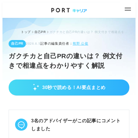
トップ
自己PR
ガクチカと自己PRの違いは？ 例文付きで相違点をわかりやすく解説
自己PR
記事の編集責任者：
熊野 公俊
2026.6.5
ガクチカと自己PRの違いは？ 例文付
きで相違点をわかりやすく解説
30秒で読める！AI要点まとめ
ガクチカと自己PRの明確な違いを理解する
ガクチカでは物事への取り組み方をアピールする。
自己PRでは自身の長所や人柄を伝える。
企業はガクチカで仕事への再現性を、自己PRで自社
3名のアドバイザーがこの記事にコメント
とのマッチングを見極める。
しました
POINT：アピールポイントと企業側の狙いを把握
し、回答を差別化する。