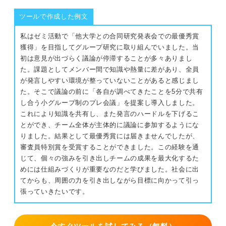
ツールで作成した例文
私はゼミ活動で「他大学との合同研究発表会での最優秀賞
獲得」を目指してグループ研究に取り組んでいました。当
初は意見が出づらく議論が停滞することが多々ありまし
た。課題としてメンバー間で知識や熱量に差があり、全員
が発言しやすい環境が整っていないことがあると感じまし
た。そこで議論の前に「各自が調べてきたことを5分で共有
し合う小グループ制のプレ会議」を提案し導入しました。
これにより知識を共有し、また発言のハードルを下げるこ
とができ、チーム全体が主体的に議論に参加するようにな
りました。結果として最優秀賞には届きませんでしたが、
審査員特別賞を受賞することができました。この経験を通
じて、個々の強みを引き出しチームの成果を最大化するた
めには仕組みづくりが重要なのだと学びました。社会に出
てからも、周囲の力を引き出しながら目標に向かって引っ
張っていきたいです。