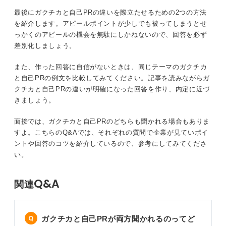
違いを踏まえたガクチカ・自己PRの回答作成法！
最後にガクチカと自己PRの違いを際立たせるための2つの方法
を紹介します。アピールポイントが少しでも被ってしまうとせ
っかくのアピールの機会を無駄にしかねないので、回答を必ず
①回答する題材を選ぼう
差別化しましょう。
②取り上げるエピソードを探そう
また、作った回答に自信がないときは、同じテーマのガクチカ
と自己PRの例文を比較してみてください。記事を読みながらガ
③企業にアピールする内容を整理しよう
クチカと自己PRの違いが明確になった回答を作り、内定に近づ
きましょう。
ガクチカと自己PRをより差別化するための2つの方法
面接では、ガクチカと自己PRのどちらも聞かれる場合もありま
①題材はなるべく被らせない
すよ。こちらのQ&Aでは、それぞれの質問で企業が見ていポイ
ントや回答のコツを紹介しているので、参考にしてみてくださ
②構成を変える
い。
同じ題材の例文6選！ ガクチカと自己PRを比較して違い
Q&A
関連
を知ろう
①学業・ゼミ
ガクチカと自己PRが両方聞かれるのってど