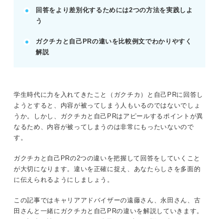
回答をより差別化するためには2つの方法を実践しよ
POINT：構成を変えることで論理的かつ効果的にア
う
ピールできる。
ガクチカと自己PRの違いを比較例文でわかりやすく
解説
記事の該当箇所を見る
ガクチカと自己PRを作る際は2つの違いを意識
することが不可欠
ガクチカと自己PRの違い①アピールポイント
学生時代に力を入れてきたこと（ガクチカ）と自己PRに回答し
ガクチカと自己PRの違い②企業の狙い
ようとすると、内容が被ってしまう人もいるのではないでしょ
違いを踏まえたガクチカ・自己PRの回答作成
うか。しかし、ガクチカと自己PRはアピールするポイントが異
法！
なるため、内容が被ってしまうのは非常にもったいないので
す。
※AIの特性上、間違いが含まれている場合があります。記事本文
ガクチカと自己PRの2つの違いを把握して回答をしていくこと
と併せてご確認ください。
が大切になります。違いを正確に捉え、あなたらしさを多面的
に伝えられるようにしましょう。
この記事ではキャリアアドバイザーの遠藤さん、永田さん、古
田さんと一緒にガクチカと自己PRの違いを解説していきます。