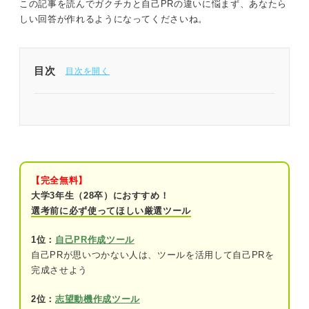
この記事を読んでガクチカと自己PRの違いに悩まず、あなたら
しい回答が作れるようになってくださいね。
目次
ガクチカと自己PRを作る際は2つの違いを意識する
ことが不可欠
関連Q&A
【完全無料】
ガクチカと自己PRの違い①アピールポイント
大学3年生（28卒）におすすめ！
選考前に必ず使ってほしい厳選ツール
ガクチカ：物事への取り組み方
自己PR：長所や人柄
1位：
自己PR作成ツール
自己PRが思いつかない人は、ツールを活用して自己PRを
完成させよう
ガクチカと自己PRの違い②企業の狙い
ガクチカ：仕事への取り組み方を想定した
2位：
志望動機作成ツール