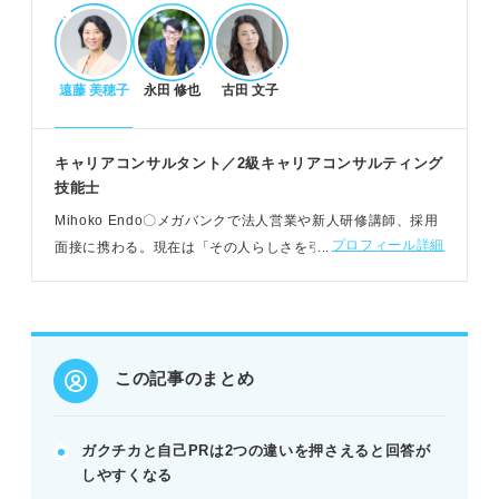
違いを意識したガクチカ・自己PRの作り方
遠藤 美穂子
永田 修也
古田 文子
ガクチカは目的を持って取り組んだ活動を題材にす
る。
自己PRは仕事で活かせる長所や強みを題材にする。
キャリアコンサルタント／2級キャリアコンサルティング
エピソードはガクチカで目的と過程、自己PRで強み
技能士
が役立った体験を伝える。
Mihoko Endo〇メガバンクで法人営業や新人研修講師、採用
例：ガクチカは学業の目的と努力過程、自己PRは目
プロフィール詳細
面接に携わる。現在は「その人らしさを引き出すカウンセリ
標達成への行動力を示す。
ング」をモットーに、大学での就活支援、社会人向けキャリ
ア開発研修をおこなう
回答をさらに差別化するコツ
ガクチカと自己PRで題材をなるべく被らせないよう
この記事のまとめ
にする。
題材が被る場合はアピールポイントをずらして伝え
る。
ガクチカと自己PRは2つの違いを押さえると回答が
ガクチカはSTAR法、自己PRはPREP法で構成を変
しやすくなる
える。