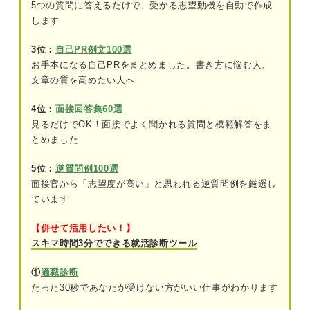
い
5つの質問に答えるだけで、受かる志望動機を自動で作成
します
自己PR：強みから自社とのマッチングを確
認したい
3位：
自己PR例文100選
お手本になる自己PRをまとめました。書き方に悩む人、
文章の質を高めたい人へ
違いを踏まえたガクチカ・自己PRの回答作成法！
①回答する題材を選ぼう
4位：
面接回答集60選
見るだけでOK！面接でよく聞かれる質問と模範解答をま
②取り上げるエピソードを探そう
とめました
③企業にアピールする内容を整理しよう
5位：
逆質問例100選
面接官から「志望度が高い」と思われる逆質問例を厳選し
ガクチカと自己PRをより差別化するための2つの方
ています
法
【併せて活用したい！】
①題材はなるべく被らせない
スキマ時間3分でできる就活診断ツール
②構成を変える
①
適職診断
たった30秒であなたが受けない方がいい仕事がわかります
同じ題材の例文6選！ ガクチカと自己PRを比較し
て違いを知ろう