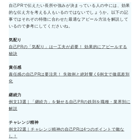
参考にしましょう。
自己PRで伝えたい長所や強みが決まっている人の中には、効果
的な伝え方を考える人もいるのではないでしょうか。以下の記
事ではそれぞの特徴に合わせた最適なアピール方法を解説して
いるので参考にしてくださいね。
気配り
自己PRの「気配り」は一工夫が必要！ 効果的にアピールする
秘訣
責任感
責任感の自己PRは要注意！ 失敗例と絶対響く6例文で徹底差別
化
継続力
例文13選｜「継続力」を魅せる自己PRの鉄則を職種・業界別に
解説
チャレンジ精神
例文22選｜チャレンジ精神の自己PRは4つのポイントで敵な
し！