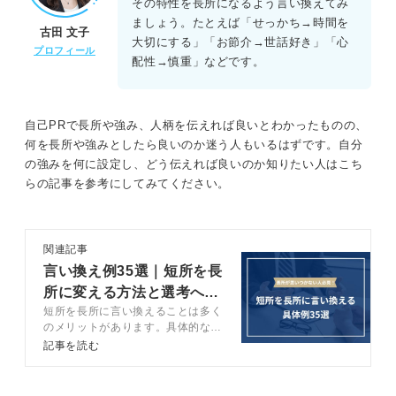
その特性を長所になるよう言い換えてみ
ましょう。たとえば「せっかち→時間を
古田 文子
大切にする」「お節介→世話好き」「心
プロフィール
配性→慎重」などです。
自己PRで長所や強み、人柄を伝えれば良いとわかったものの、
何を長所や強みとしたら良いのか迷う人もいるはずです。自分
の強みを何に設定し、どう伝えれば良いのか知りたい人はこち
らの記事を参考にしてみてください。
関連記事
言い換え例35選｜短所を長
所に変える方法と選考への
短所を長所に言い換えることは多く
役立て方を解説
のメリットがあります。具体的なメ
リットや言い換える方法などをキャ
記事を読む
リアコンサルタントが解説します。
短所を長所に言い換える例も紹介し
ているので、長所がわからない人は