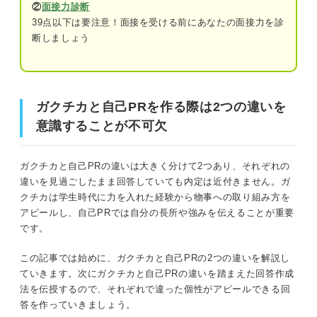
②
面接力診断
39点以下は要注意！面接を受ける前にあなたの面接力を診
①学業・ゼミ
断しましょう
ガクチカと自己PRを作る際は2つの違いを意識することが
②部活動・サークル
不可欠
③アルバイト
関連Q&A
ガクチカと自己PRを作る際は2つの違いを
ガクチカと自己PRの違いを捉えた回答で選考通過
意識することが不可欠
に近づこう！
ガクチカと自己PRの違い①アピールポイント
ガクチカ：物事への取り組み方
ガクチカと自己PRの違いは大きく分けて2つあり、それぞれの
違いを見過ごしたまま回答していても内定は近付きません。ガ
自己PR：長所や人柄
クチカは学生時代に力を入れた経験から物事への取り組み方を
アピールし、自己PRでは自分の長所や強みを伝えることが重要
です。
ガクチカと自己PRの違い②企業の狙い
この記事では始めに、ガクチカと自己PRの2つの違いを解説し
ガクチカ：仕事への取り組み方を想定したい
ていきます。次にガクチカと自己PRの違いを踏まえた回答作成
法を伝授するので、それぞれで違った個性がアピールできる回
自己PR：強みから自社とのマッチングを確認したい
答を作っていきましょう。