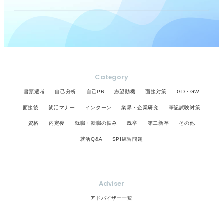
Category
書類選考
自己分析
自己PR
志望動機
面接対策
GD・GW
面接後
就活マナー
インターン
業界・企業研究
筆記試験対策
資格
内定後
就職・転職の悩み
既卒
第二新卒
その他
就活Q&A
SPI練習問題
Adviser
アドバイザー一覧