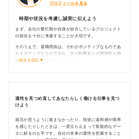
プロフィールを見る
時期や状況を考慮し誠実に伝えよう
まず、会社の繁忙期や自身が担当しているプロジェクト
の状況を十分に考慮することが大切です。
そのうえで、退職理由は、それがポジティブなものであ
れネガティブなものであれ、次の転職先との関係性も踏
⋯続きを読む▼
まえて、誠実に伝えるべきです。
応援される辞め方を！ 現職ではかなえられない理由
を前向きに伝えよう
基本的には、現職への不満を並べて辞めるよりも、「こ
適性を見つめ直してあなたらしく働ける仕事を見つ
の会社では実現できない、こういう目標に挑戦したい」
けよう
といった前向きな理由を伝える方が、円満な退職につな
がりやすいです。
就活が思うように進まなかったり、現状に違和感や限界
を感じたりしたときは、一度立ち止まって客観的なデー
学生時代から興味があった分野への挑戦など、現職では
タに頼るのも手です。自分の本来の適性を把握すること
かなえられないという理由であれば、会社側も応援して