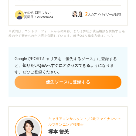
円満に退職するためには、どんな点に気をつければよい
のでしょうか。退職理由も、正直に話すべきか、角が立
その他 回答しない
2
たないように調整すべきか迷っています。
人のアドバイザーが回答
質問日：
2025/6/24
どのように伝えれば良いか、どんな点を気を付けるべき
※質問は、エントリーフォームからの内容、または弊社が就活相談を実施する過
かなど、キャリアの専門家の方からのアドバイスも、ぜ
程の中で寄せられた内容を公開しています。就活Q&A 編集方針は
こちら
ひいただけるとありがたいです。
GoogleでPORTキャリアを「優先するソース」に登録する
と、
知りたいQ&Aへすぐにアクセスできる
ようになりま
す。ぜひご登録ください。
優先ソースに登録する
キャリアコンサルタント／2級ファイナンシャ
ルプランニング技能士
塚本 智美