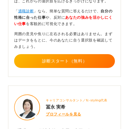
は、これからの選択肢を広げるきっかけになります。
くれる可能性が高いでしょう。
「
適職診断
」なら、簡単な質問に答えるだけで、
自分の
良好な関係を保ったまま退職するのが望ましいです。
性格に合った仕事
や、反対に
あなたの強みを活かしにく
い仕事
を客観的に可視化できます。
0
周囲の意見や焦りに左右される必要はありません。まず
はデータをもとに、今のあなたに合う選択肢を確認して
みましょう。
診断スタート（無料）
キャリアコンサルタント／fc-styling代表
冨永 実希
プロフィールを見る