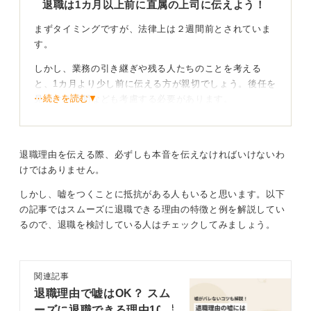
退職は1カ月以上前に直属の上司に伝えよう！
まずタイミングですが、法律上は２週間前とされていま
す。
しかし、業務の引き継ぎや残る人たちのことを考える
と、1カ月より少し前に伝える方が親切でしょう。後任を
⋯続きを読む▼
見つける時間なども考慮する必要があります。
時期を選んだうえで角が立たない理由があればそれ
を伝えよう
退職理由を伝える際、必ずしも本音を伝えなければいけないわ
けではありません。
伝え方としては、直属の上司に時間をいただき、「〇〇
しかし、嘘をつくことに抵抗がある人もいると思います。以下
の理由で、いつごろ退職したいと考えています」と伝え
の記事ではスムーズに退職できる理由の特徴と例を解説してい
るのが基本です。
るので、退職を検討している人はチェックしてみましょう。
退職理由を正直に話すべきか、角が立たないようにすべ
きかという点については、角が立たないような理由があ
るのであれば、それで良いと思います。すべてを暴露す
関連記事
れば良いというものでもありません。
退職理由で嘘はOK？ スム
時期をきちんと選んでお伝えすれば、きれいに辞められ
ーズに退職できる理由10選