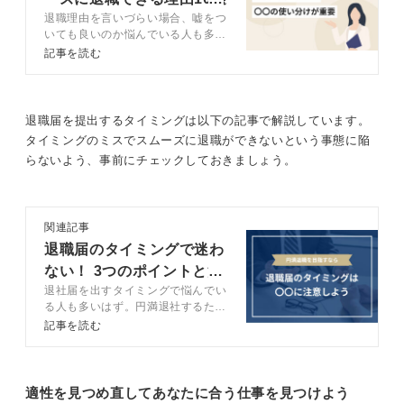
ると思います。
退職理由を言いづらい場合、嘘をつ
をプロと解説
いても良いのか悩んでいる人も多い
はず。退職理由に嘘をついても問題
0
記事を読む
はありません。この記事では、スム
ーズに退職できる嘘の退職理由と、
円満退職するためのコツをキャリア
コンサルタントの知見を交えて解説
退職届を提出するタイミングは以下の記事で解説しています。
します。
タイミングのミスでスムーズに退職ができないという事態に陥
らないよう、事前にチェックしておきましょう。
関連記事
退職届のタイミングで迷わ
ない！ 3つのポイントと注
退社届を出すタイミングで悩んでい
意点を解説
る人も多いはず。円満退社するため
には規則やマナーを理解し、厳守す
記事を読む
る必要があります。この記事では、
退職届を出すタイミングや書き方、
退職するまでの流れなど円満退社す
るために必要なことを漏れなく解説
適性を見つめ直してあなたに合う仕事を見つけよう
します。