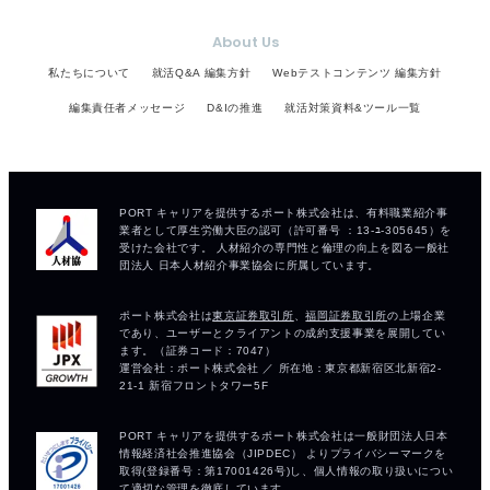
About Us
私たちについて
就活Q&A 編集方針
Webテストコンテンツ 編集方針
編集責任者メッセージ
D&Iの推進
就活対策資料&ツール一覧