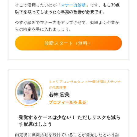
そこで活用したいのが「
マナー力診断
」です。
もし39点
内定を得た企業への入社意欲の度合いにもよりますが、
以下を取ってしまったら早期の改善が必要です
。
むやみに多くの企業を受け続けることは推奨されませ
ん。
今すぐ診断でマナー力をアップさせて、効率よく企業か
らの内定を手に入れましょう。
本当に心から志望する企業があるのであれば、たとえ内
定を辞退することになったとしても挑戦する学生もいま
診断スタート（無料）
す。最終的には、自身の強い意志と企業への誠実な対応
が重要になるでしょう。
0
キャリアコンサルタント/一般社団法人テツナ
グ代表理事
若林 宏美
プロフィールを見る
発覚するケースは少ない！ ただしリスクを減ら
す配慮はしよう
内定後に就職活動を続けていることが発覚したという話