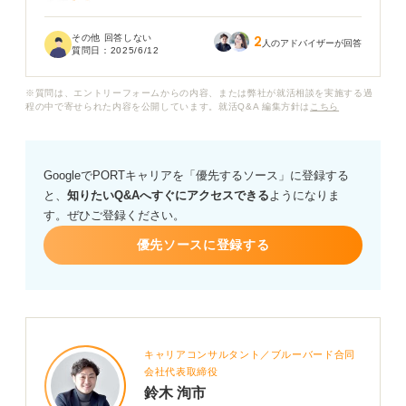
ますか？
その他 回答しない
2
また、バレずに就活を進めるために、気をつけるべきこ
人のアドバイザーが回答
質問日：
2025/6/12
とはありますでしょうか？
※質問は、エントリーフォームからの内容、または弊社が就活相談を実施する過
程の中で寄せられた内容を公開しています。就活Q&A 編集方針は
こちら
GoogleでPORTキャリアを「優先するソース」に登録する
と、
知りたいQ&Aへすぐにアクセスできる
ようになりま
す。ぜひご登録ください。
優先ソースに登録する
キャリアコンサルタント／ブルーバード合同
会社代表取締役
鈴木 洵市