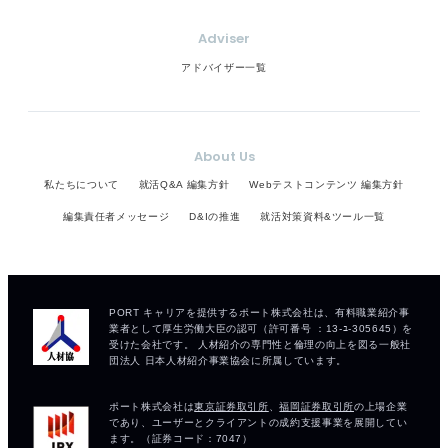
Adviser
アドバイザー一覧
About Us
私たちについて
就活Q&A 編集方針
Webテストコンテンツ 編集方針
編集責任者メッセージ
D&Iの推進
就活対策資料&ツール一覧