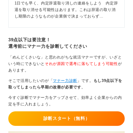
1日でも早く、内定辞退取り消しの連絡をしよう 内定辞
退を取り消せる可能性はあります。これは辞退の取り消
し期限のようなものが企業側で決まっておらず…
39点以下は要注意！
選考前にマナー力を診断してください
「めんどくさいな」と思われがちな就活マナーですが、いざと
いう時にできないと
それが原因で選考に落ちてしまう可能性
が
あります。
そこで活用したいのが「
マナー力診断
」です。
もし39点以下を
取ってしまったら早期の改善が必要です
。
今すぐ診断でマナー力をアップさせて、効率よく企業からの内
定を手に入れましょう。
診断スタート（無料）