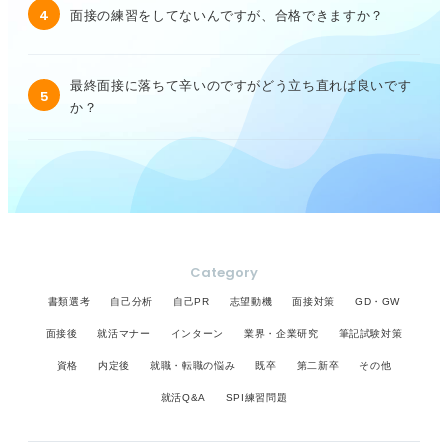
4
面接の練習をしてないんですが、合格できますか？
最終面接に落ちて辛いのですがどう立ち直れば良いです
5
か？
Category
書類選考
自己分析
自己PR
志望動機
面接対策
GD・GW
面接後
就活マナー
インターン
業界・企業研究
筆記試験対策
資格
内定後
就職・転職の悩み
既卒
第二新卒
その他
就活Q&A
SPI練習問題