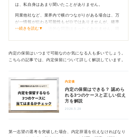
は、私自身はあまり聞いたことがありません。
同業他社など、業界内で横のつながりがある場合は、万
が一情報が伝わる可能性もゼロではありませんが、確率
⋯続きを読む▼
は低いでしょう。法的な問題はまったくありません。職
業選択の自由は憲法で保障されています。
バレないようにするための特別な方法はありませんが、
内定先の企業の近くにある会社や取引先企業への訪問は
内定の保留はいつまで可能なのか気になる人も多いでしょう。
避けるなど、物理的な遭遇リスクを減らす工夫はできる
こちらの記事では、内定保留について詳しく解説しています。
かもしれません。
0
内定後
内定の保留はできる？ 認めら
れる3つのケースと正しい伝え
方を解説
2026.5.29
第一志望の選考を突破した場合、内定辞退を伝えなければなり