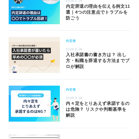
2026.5.29
内定辞退の理由を伝える例文11
選｜4つの注意点でトラブルを
防ごう
内定後
2026.5.29
入社承諾書の書き方は？ 出し
方・転職を辞退する方法までプ
ロが解説
内定後
2026.5.29
内々定をとりあえず承諾するの
は危険？ リスクや判断基準を
解説