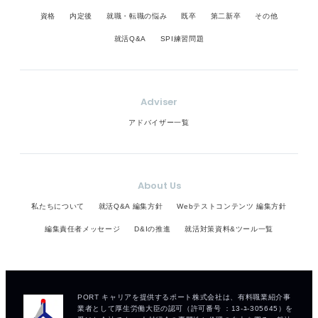
資格
内定後
就職・転職の悩み
既卒
第二新卒
その他
就活Q&A
SPI練習問題
Adviser
アドバイザー一覧
About Us
私たちについて
就活Q&A 編集方針
Webテストコンテンツ 編集方針
編集責任者メッセージ
D&Iの推進
就活対策資料&ツール一覧