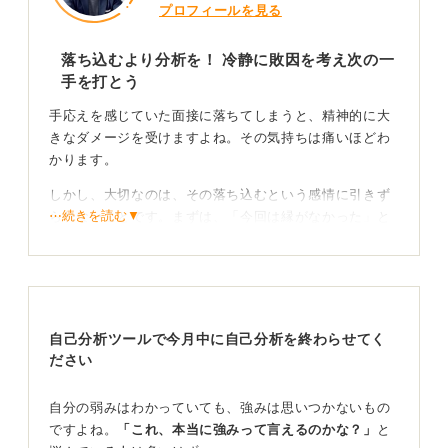
プロフィールを見る
落ち込むより分析を！ 冷静に敗因を考え次の一
手を打とう
手応えを感じていた面接に落ちてしまうと、精神的に大
きなダメージを受けますよね。その気持ちは痛いほどわ
かります。
しかし、大切なのは、その落ち込むという感情に引きず
⋯続きを読む▼
られないことです。まずは、「今回は縁がなかった」と
事実を受け入れ、次に意識を切り替えることが重要で
す。
具体的には、落ち込むことに時間を使うのではなく、
「なぜ今回はうまくいかなかったのか？」という原因分
自己分析ツールで今月中に自己分析を終わらせてく
析に時間を使いましょう。そうしないと、何の対策も打
ださい
てないまま、次の面接でも同じ失敗を繰り返してしまい
ます。
自分の弱みはわかっていても、強みは思いつかないもの
冷静に敗因を分析し、次の一手を考えることに気持ちを
ですよね。
「これ、本当に強みって言えるのかな？」
と
向けましょう。