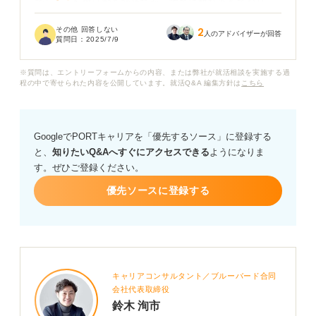
でした。転職活動を始めてからすでに数社落ちており、
正直、自分には何が足りないのか、どうすれば内定がも
その他 回答しない
2
らえるのかわからなくなってきています。
人のアドバイザーが回答
質問日：
2025/7/9
このまま転職活動を続けても、また不採用になってしま
※質問は、エントリーフォームからの内容、または弊社が就活相談を実施する過
うのではないかという不安も大きく、次の面接に臨む気
程の中で寄せられた内容を公開しています。就活Q&A 編集方針は
こちら
力も湧いてきません。どのように気持ちを切り替え、前
向きに転職活動を続けることができるのか、何かアドバ
イスをお願いします。
GoogleでPORTキャリアを「優先するソース」に登録する
と、
知りたいQ&Aへすぐにアクセスできる
ようになりま
す。ぜひご登録ください。
優先ソースに登録する
キャリアコンサルタント／ブルーバード合同
会社代表取締役
鈴木 洵市