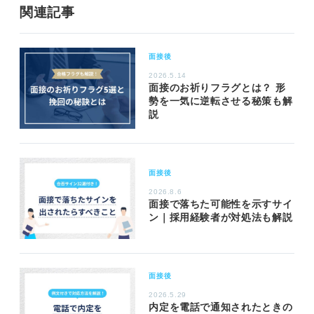
関連記事
面接後
2026.5.14
面接のお祈りフラグとは？ 形
勢を一気に逆転させる秘策も解
説
面接後
2026.8.6
面接で落ちた可能性を示すサイ
ン｜採用経験者が対処法も解説
面接後
2026.5.29
内定を電話で通知されたときの