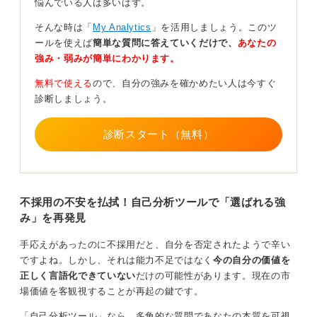
悩んでいる人は多いはず。
そんな時は「
My Analytics
」を活用しましょう。このツ
ールを使えば
簡単な質問に答えていくだけで、
あなたの
今の自分の自己分析を！ 転職者こそ見つめ直しが大
強み・弱みが簡単にわかります。
事
無料で使える
ので、自分の強みを確かめたい人は今すぐ
診断しましょう。
また、転職活動をしている人が意外と怠りがちなのが自
診断スタート（無料）
己分析です。新卒のときに一度やっているからと、その
ままになっているケースが非常に多いのです。
しかし、社会人として数年働くなかで、あなたの価値観
や考え方は必ず変化しています。今の自分が何を大切に
不採用の不安を払拭！自己分析ツールで「選ばれる強
し、どのような働き方をしたいのかを、改めて見つめ直
み」を再発見
す作業が不可欠です。
手応えがあったのに不採用だと、自分を否定されたようで辛い
学生時代の自己分析に頼るのではなく、「今の自分」を
ですよね。しかし、それは能力不足ではなく
今の自分の価値を
アップデートすることが、転職成功へのカギとなりま
正しく言語化できていない
だけの可能性があります。現在の市
す。
場価値を客観視することが再起の鍵です。
「
自己分析ツール
」なら、
多角的な質問であなたの本質を可視
0