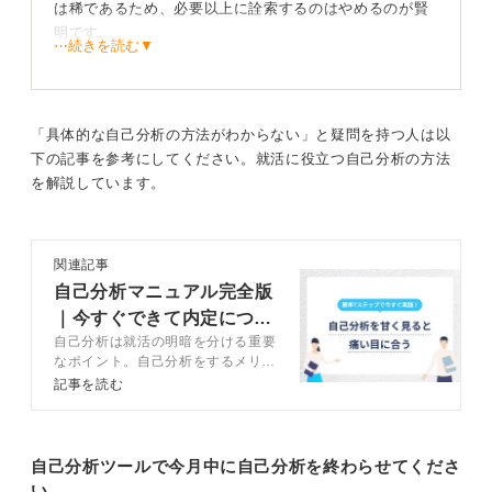
は稀であるため、必要以上に詮索するのはやめるのが賢
明です。
⋯続きを読む▼
不採用はほかの求職者との兼ね合いで決まることも多
く、必ずしも自分がダメだったわけではないと理解する
ことが大切です。
「具体的な自己分析の方法がわからない」と疑問を持つ人は以
下の記事を参考にしてください。就活に役立つ自己分析の方法
を解説しています。
焦らず休む勇気も次への一歩になる！
関連記事
自己分析マニュアル完全版
もし不採用が続く場合は、応募書類を見直し、面接での
｜今すぐできて内定につな
受け答えを振り返る必要があります。
自己分析は就活の明暗を分ける重要
がる方法を解説
とは言え、焦って活動を続けると悪循環に陥ります。一
なポイント。自己分析をするメリッ
トや自己分析のやり方、注意点など
記事を読む
日転職活動から離れるなど、しっかり休み、気分転換を
をキャリアコンサルタントが解説し
することが重要です。「どこか一社は必ず採用してくれ
ます。自分に合った自己分析方法を
る」と信じて、気持ちを切り替えていきましょう。
見つけて選考や企業選びに活かしま
しょう。
自己分析ツールで今月中に自己分析を終わらせてくださ
0
い