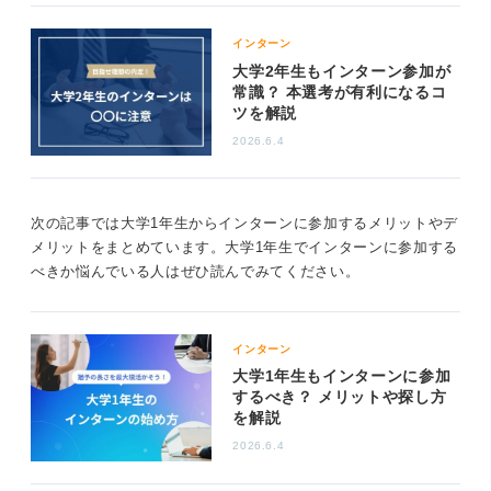
ているものも多く、本選考に直結することもあります。
そのため、志望業界や企業を絞り込むのに有効です。ま
インターン
た、これより遅い時期のインターンでしたら、少人数制
大学2年生もインターン参加が
で実務に深くかかわるものが増え、そのまま内定につな
常識？ 本選考が有利になるコ
げられるケースも出てきます。
ツを解説
初めてインターンに参加するなら、大学2年生の終わりか
2026.6.4
ら3年生の夏にかけてがおすすめです。この時期は募集も
多く、比較的エントリーしやすいからです。
次の記事では大学1年生からインターンに参加するメリットやデ
選考なしのインターンは参加しやすいですが、より就職
メリットをまとめています。大学1年生でインターンに参加する
活動に近い経験を得たいなら、選考ありのインターンに
べきか悩んでいる人はぜひ読んでみてください。
参加することで、有利な情報や経験が得られるでしょ
う。
あなたのキャリアプランに合わせて、最適な時期を選ん
インターン
でくださいね。
大学1年生もインターンに参加
するべき？ メリットや探し方
0
を解説
2026.6.4