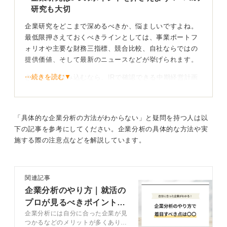
研究も大切
企業研究をどこまで深めるべきか、悩ましいですよね。
最低限押さえておくべきラインとしては、事業ポートフ
ォリオや主要な財務三指標、競合比較、自社ならではの
提供価値、そして最新のニュースなどが挙げられます。
⋯続きを読む▼
さらに一歩踏み込むなら、IRで確認できる中期経営計画
のKPIや新規投資分野、直近で取得した特許、活躍して
いる社員のキャリア事例まで調べておくと、より深い理
解につなげられるでしょう。
「具体的な企業分析の方法がわからない」と疑問を持つ人は以
下の記事を参考にしてください。企業分析の具体的な方法や実
施する際の注意点などを解説しています。
ツールをうまく活用して企業研究を効率的に進めて
いこう！
関連記事
企業分析のやり方｜就活の
プロが見るべきポイントや
時間の配分は、一次面接までであれば1社につき約2時
企業分析には自分に合った企業が見
注意点を解説
間、本選考前であれば1社につき約4時間が目安です。
つかるなどのメリットが多くありま