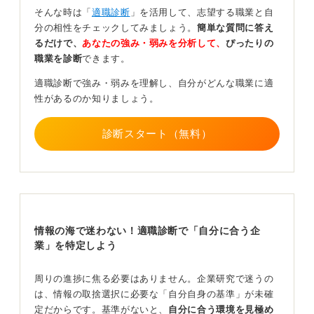
質問のネタにもなります。HPや就職サイトであれば、ま
そんな時は「
適職診断
」を活用して、志望する職業と自
ずは全体の情報に目を通してから、特に興味深いところ
分の相性をチェックしてみましょう。
簡単な質問に答え
を深く読み込んでいく進め方がおすすめです。
るだけで、
あなたの強み・弱みを分析して、
ぴったりの
職業を診断
できます。
周りと合わせる必要はない！ どこに時間をかけるか
適職診断で強み・弱みを理解し、自分がどんな職業に適
は自分で決めよう
性があるのか知りましょう。
また、周りの友人がやっていることを真似しても良いと
診断スタート（無料）
思います。とはいえ、あまり周りの友人に左右されない
ように自分軸を持って就活を進めていくことも大切で
す。
すべての企業の研究に時間をかける必要はありません。
特に気になった企業や志望度の高い業界などは、メリハ
リをつけて調べていくのも効率的に進める手段だと思っ
情報の海で迷わない！適職診断で「自分に合う企
てください。
業」を特定しよう
0
周りの進捗に焦る必要はありません。企業研究で迷うの
は、情報の取捨選択に必要な「自分自身の基準」が未確
定だからです。基準がないと、
自分に合う環境を見極め