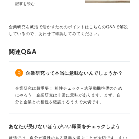
す。また集めた企業情報をうまく活
効率化のためには、「Googleアラート」で企業名を登録
記事を読む
用することで、就活を効率的に進め
したり、金融庁の「
EDINET
」で決算短信をチェックし
ることができますよ。この記事で
たりするなどのツール活用をしていきましょう。
は、企業分析の正しいやり方から効
率化のコツまでキャリアコンサルタ
企業研究を就活で活かすためのポイントはこちらのQ&Aで解説
面接でほかの学生と差がつくのは、「その企業の弱みを
ントとともに徹底解説します。
しているので、あわせて確認してみてください。
踏まえたうえでの改善提案」です。「現状、御社の利益
率は同業他社と比較してマイナス2ptですが、私は〇〇の
経験を活かして、この点を改善できると考えます」とい
Q&A
関連
うように、具体的な提案ができるレベルを目指しましょ
う。
企業研究って本当に意味ないんでしょうか？
0
企業研究は超重要！ 相性チェック＋志望動機準備のため
にやろう 企業研究は非常に意味があります。まず、自
分と企業との相性を確認するうえで大切です。…
あなたが受けないほうがいい職業をチェックしよう
就活では、自分が適性のある職業を選ぶことが大切です。向い