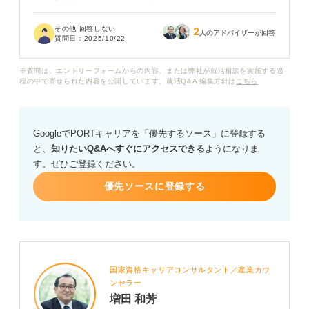
んありすぎて、一つの企業にどれくらいの時間をかけれ
ば良いのか、また、どの情報を深く掘り下げるべきなの
その他 回答しない
2
かがわかりません。
人のアドバイザーが回答
質問日：
2025/10/22
周りの友人は「〇〇社のIR情報まで見た」とか「競合他
※質問は、エントリーフォームからの内容、または弊社が就活相談を実施する過
社と比較して強みを分析した」とか言っていて、自分だ
程の中で寄せられた内容を公開しています。就活Q&A 編集方針は
こちら
け出遅れている感じがします。
就活対策の企業研究は具体的にどこまでやっておけば良
GoogleでPORTキャリアを「優先するソース」に登録する
いのでしょうか？ 最低限これだけは押さえておくべきと
と、
知りたいQ&Aへすぐにアクセスできる
ようになりま
いうポイントや、効率的な企業研究の進め方についても
す。ぜひご登録ください。
アドバイスをお願いします。
優先ソースに登録する
国家資格キャリアコンサルタント／産業カウ
ンセラー
増田 和芳