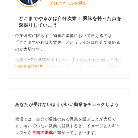
プロフィールを見る
どこまでやるかは自分次第！ 興味を持った点を
深掘りしていこう
企業研究に限らず、物事の準備において言えるのは、
「ここまでやれば大丈夫」というラインは自分で決める
のが大切です。
企業のHPや就職サイトには、多くの人たちに知ってほし
⋯続きを読む▼
い情報がたくさん掲載されています。そのため、事業内
容や経営理念、IR情報、福利厚生などの豊富な情報を、
すべて頭に入れるのは難しいでしょう。
HPなどを見ていると、途中で「特にこの情報はもっと知
りたい」というものが出てくる可能性があります。たと
あなたが受けないほうがいい職業をチェックしよう
えば、「事業内容で新規事業とあるがどのようなもの
か？」あるいは、「経営理念に”すべての人を笑顔にす
る”とあるが、誰の笑顔を特に求めているのか」などで
就活では、自分が適性のある職業を選ぶことが大切で
す。
す。向いていない職業に就職すると、イメージとのギャ
ップから
早期の退職
に繋がってしまいます。
情報に接したときに深く読み込んでいくのも大事で、逆