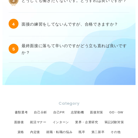
3
どうしても働きたくないです。どうすれば良いですか？
4
面接の練習をしてないんですが、合格できますか？
最終面接に落ちて辛いのですがどう立ち直れば良いです
5
か？
Category
書類選考
自己分析
自己PR
志望動機
面接対策
GD・GW
面接後
就活マナー
インターン
業界・企業研究
筆記試験対策
資格
内定後
就職・転職の悩み
既卒
第二新卒
その他