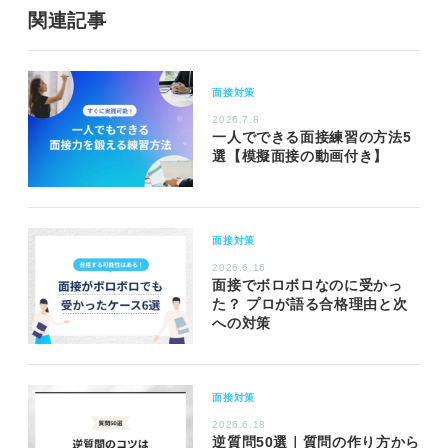
関連記事
面接対策
2026.7.8
一人でできる面接練習の方法5
選【模擬面接の動画付き】
面接対策
2026.6.16
面接でボロボロなのに受かっ
た？ プロが語る合格理由と次
への対策
面接対策
2026.6.18
逆質問50選｜質問の作り方から