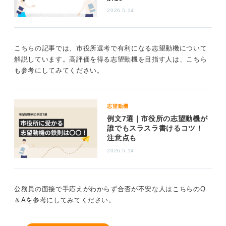
れながら施策を進めたい」といった協働の姿勢や、「ま
2026.5.14
ずは配属先の業務から着実に学びたい」という柔軟性を
示すことも効果的です。
こちらの記事では、市役所選考で有利になる志望動機について
面接官は将来の上司、同僚でもあるため、丁寧な所作
解説しています。高評価を得る志望動機を目指す人は、こちら
や、結論から話す論理的な話し方を心掛け、共に働く姿
も参考にしてみてください。
を想像させることが内定への鍵となります。
2
志望動機
例文7選｜市役所の志望動機が
誰でもスラスラ書けるコツ！
注意点も
2026.5.14
公務員の面接で手応えがわからず合否が不安な人はこちらのQ
＆Aを参考にしてみてください。