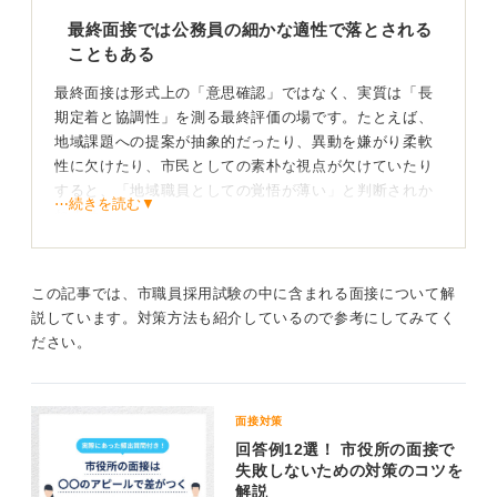
最終面接では公務員の細かな適性で落とされる
こともある
最終面接は形式上の「意思確認」ではなく、実質は「長
期定着と協調性」を測る最終評価の場です。たとえば、
地域課題への提案が抽象的だったり、異動を嫌がり柔軟
性に欠けたり、市民としての素朴な視点が欠けていたり
すると、「地域職員としての覚悟が薄い」と判断されか
⋯続きを読む▼
ねません。
また、過度にビジネスライクな受け答えや、逆に砕けす
ぎた言葉遣いも、組織風土と合わないとみなされるた
この記事では、市職員採用試験の中に含まれる面接について解
め、最後まで気を抜かないことが重要です。
説しています。対策方法も紹介しているので参考にしてみてく
ださい。
具体的な貢献計画と連携姿勢をアピールしよう
突破するには、自治体の総合計画などを読み込み、自分
面接対策
が貢献したい政策分野について「現状、課題、施策」の
回答例12選！ 市役所の面接で
順で語れるよう準備すると、説得力が増します。
失敗しないための対策のコツを
解説
そのうえで、「関係部署と連携し、市民の意見も取り入