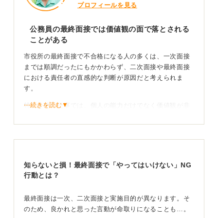
プロフィールを見る
公務員の最終面接では価値観の面で落とされる
ことがある
市役所の最終面接で不合格になる人の多くは、一次面接
までは順調だったにもかかわらず、二次面接や最終面接
における責任者の直感的な判断が原因だと考えられま
す。
⋯続きを読む▼
特に公的な仕事では、個人の能力だけでなく価値観が非
常に重視される傾向があります。公益を優先し、私的な
利益を超えて地域や社会に貢献できるかどうかが最も見
られるポイントです。
具体的には、「なぜ公務員になりたいのか」という根源
知らないと損！最終面接で「やってはいけない」NG
的な問いに対して、表面的な回答ではなく、揺るぎない
行動とは？
信念と具体的なエピソードを交えて説明できるかが問わ
れます。
最終面接は一次、二次面接と実施目的が異なります。そ
公務員としてふさわしい振る舞いを日頃から心掛け
のため、良かれと思った言動が命取りになることも…。