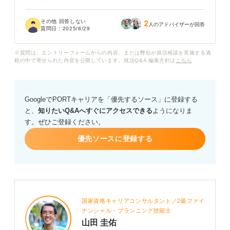
は意思確認だけだから大丈夫」という意見と、「最終面
接で普通に落ちる」という意見の両方があって、とても
その他 回答しない
2
不安になっています。
人のアドバイザーが回答
質問日：
2025/8/29
もし最終面接で落ちてしまうとしたら、どのような点が
※質問は、エントリーフォームからの内容、または弊社が就活相談を実施する過
原因になりやすいのでしょうか？
程の中で寄せられた内容を公開しています。就活Q&A 編集方針は
こちら
最終面接で落ちる人の特徴や、最終面接を突破するため
に注意すべき点など、具体的なアドバイスがあればぜひ
GoogleでPORTキャリアを「優先するソース」に登録する
教えていただきたいです。
と、
知りたいQ&Aへすぐにアクセスできる
ようになりま
す。ぜひご登録ください。
優先ソースに登録する
国家資格キャリアコンサルタント／2級ファイ
ナンシャル・プランニング技能士
山田 圭佑