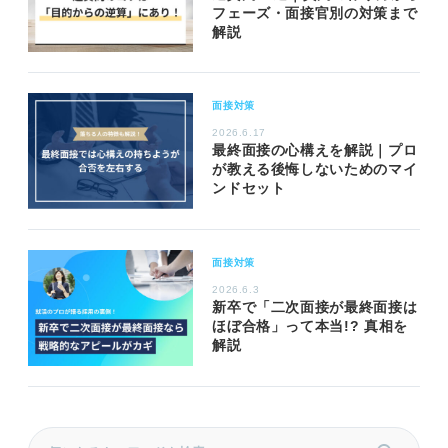
フェーズ・面接官別の対策まで
解説
面接対策
2026.6.17
最終面接の心構えを解説｜プロ
が教える後悔しないためのマイ
ンドセット
面接対策
2026.6.3
新卒で「二次面接が最終面接は
ほぼ合格」って本当!? 真相を
解説