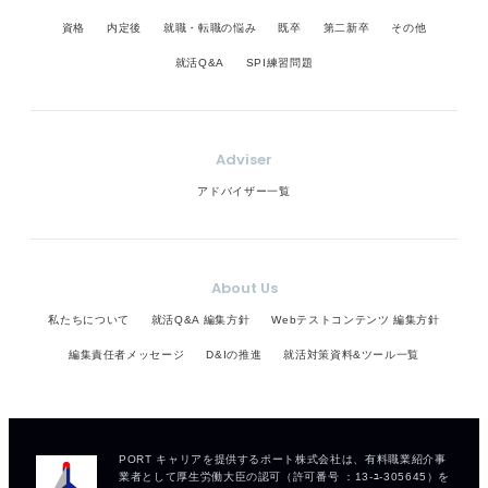
資格
内定後
就職・転職の悩み
既卒
第二新卒
その他
就活Q&A
SPI練習問題
Adviser
アドバイザー一覧
About Us
私たちについて
就活Q&A 編集方針
Webテストコンテンツ 編集方針
編集責任者メッセージ
D&Iの推進
就活対策資料&ツール一覧