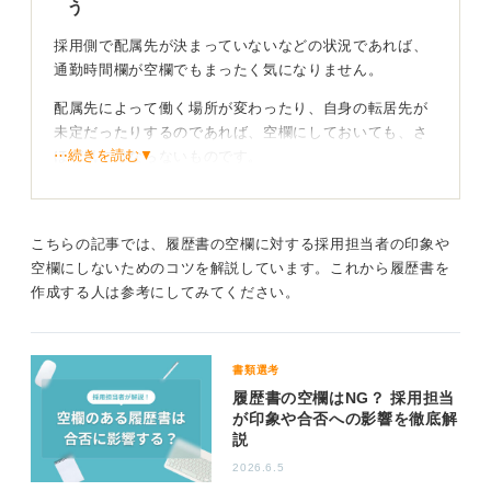
う
採用側で配属先が決まっていないなどの状況であれば、
通勤時間欄が空欄でもまったく気になりません。
配属先によって働く場所が変わったり、自身の転居先が
未定だったりするのであれば、空欄にしておいても、さ
⋯続きを読む▼
ほど気にはならないものです。
転居に対して柔軟に対応できる姿勢を示して好印象
を得よう
こちらの記事では、履歴書の空欄に対する採用担当者の印象や
空欄にしないためのコツを解説しています。これから履歴書を
どうしても空欄が気になるのであれば「未定」と書いて
作成する人は参考にしてみてください。
おくのが良いです。それでも不安であれば、自由記述欄
に「配属先に応じて、住居は柔軟に対応可能です」とい
った一文を添えておくことで、好印象につなげてみまし
書類選考
ょう。
履歴書の空欄はNG？ 採用担当
が印象や合否への影響を徹底解
0
説
2026.6.5