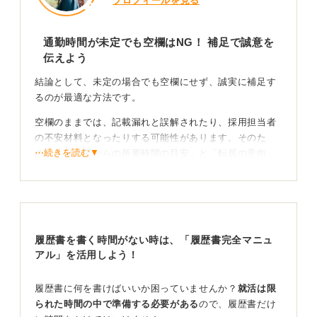
プロフィールを見る
通勤時間が未定でも空欄はNG！ 補足で誠意を
伝えよう
結論として、未定の場合でも空欄にせず、誠実に補足す
るのが最適な方法です。
空欄のままでは、記載漏れと誤解されたり、採用担当者
の不安材料となったりする可能性があります。そのた
⋯続きを読む▼
め、「現住所からの所要時間の目安」と「転居の意向」
を併記すると良いでしょう。
記載例としては、「現住所から貴社（〇〇本社）まで約
45分（公共交通機関利用）。内定をいただいた際は、〇
〇区へ転居予定のため、通勤時間は30分前後となる見込
履歴書を書く時間がない時は、「履歴書完全マニュ
みです。」という書き方があります。
アル」を活用しよう！
相手に配慮した書き方で一貫した内容を伝えよう
履歴書に何を書けばいいか困っていませんか？
就活は限
られた時間の中で準備する必要がある
ので、履歴書だけ
また、勤務地が複数考えられる場合は、最短と最長の時