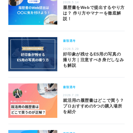
2026.5.14
履歴書をWebで提出するやり方
は？ 作り方やマナーを徹底解
説！
書類選考
2026.5.29
好印象が残せるES用の写真の
撮り方｜注意すべき身だしなみ
も解説
書類選考
2026.7.28
就活用の履歴書はどこで買う？
プロおすすめの5つの購入場所
を紹介