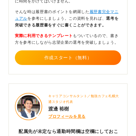
に時間をかけてはいけません。
間を範囲で示すと親切です。
そんな時は履歴書のポイントを網羅した
履歴書完全マニ
面接では、転居の意思や具体的な時期について、応募書
ュアル
を参考にしましょう。この資料を見れば、
選考を
類の記載内容と一貫した説明ができるように準備してお
突破できる履歴書をすぐに書くことができます。
きましょう。
実際に利用できるテンプレート
もついているので、書き
0
方を参考にしながら志望企業の選考を突破しましょう。
作成スタート（無料）
キャリアコンサルタント／勉強カフェ札幌大
通スタジオ代表
渡邊 裕樹
プロフィールを見る
配属先が未定なら通勤時間欄は空欄にしておこ