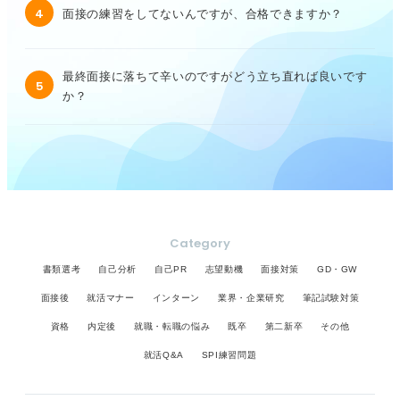
4
面接の練習をしてないんですが、合格できますか？
最終面接に落ちて辛いのですがどう立ち直れば良いです
5
か？
Category
書類選考
自己分析
自己PR
志望動機
面接対策
GD・GW
面接後
就活マナー
インターン
業界・企業研究
筆記試験対策
資格
内定後
就職・転職の悩み
既卒
第二新卒
その他
就活Q&A
SPI練習問題