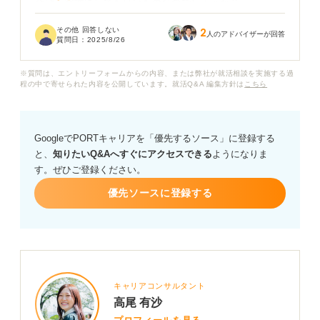
合は、空欄にしても良いものなのでしょうか？
その他 回答しない
2
転居を伴う転職になるので、具体的な通勤時間をどう記
人のアドバイザーが回答
質問日：
2025/8/26
載すればいいのか悩んでいます。内定が出てから転居先
を決めたいのですが、書類選考の段階で「通勤時間未
※質問は、エントリーフォームからの内容、または弊社が就活相談を実施する過
定」だとマイナス評価になるのではないかと不安です。
程の中で寄せられた内容を公開しています。就活Q&A 編集方針は
こちら
とは言え、適当に〇分程度と書いてしまうと、配属地に
も影響が出そうです。
GoogleでPORTキャリアを「優先するソース」に登録する
と、
知りたいQ&Aへすぐにアクセスできる
ようになりま
もし空欄にするのが良くない場合、どのように記載する
す。ぜひご登録ください。
べきか、具体的な書き方やアドバイスがあれば教えてく
ださい。
優先ソースに登録する
キャリアコンサルタント
高尾 有沙