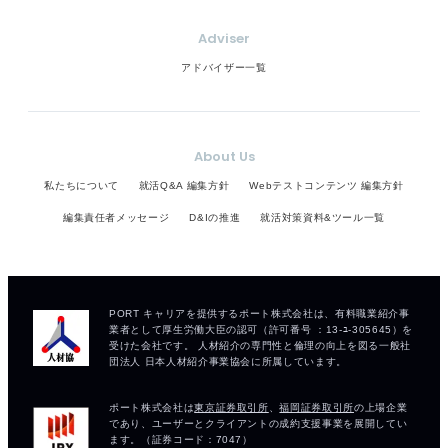
Adviser
アドバイザー一覧
About Us
私たちについて
就活Q&A 編集方針
Webテストコンテンツ 編集方針
編集責任者メッセージ
D&Iの推進
就活対策資料&ツール一覧