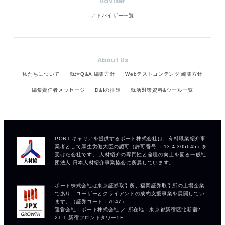
Adviser
アドバイザー一覧
About Us
私たちについて
就活Q&A 編集方針
Webテストコンテンツ 編集方針
編集責任者メッセージ
D&Iの推進
就活対策資料&ツール一覧