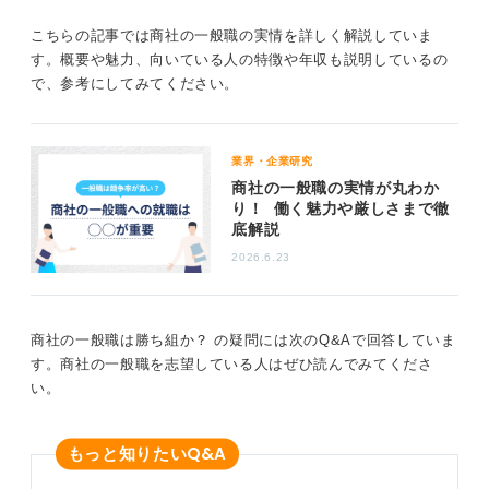
ぶか、戦略的に考えることが最も重要だといえます。
こちらの記事では商社の一般職の実情を詳しく解説していま
「入社後になんとかなる」のではなく、「入社する会社
す。概要や魅力、向いている人の特徴や年収も説明しているの
でほぼ決まる」と考えるべきでしょう。
で、参考にしてみてください。
0
業界・企業研究
商社の一般職の実情が丸わか
り！ 働く魅力や厳しさまで徹
底解説
2026.6.23
商社の一般職は勝ち組か？ の疑問には次のQ&Aで回答していま
す。商社の一般職を志望している人はぜひ読んでみてくださ
い。
Q&A
もっと知りたい