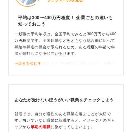
プロフィールを見る
平均は300〜400万円程度！ 企業ごとの違いも
知っておこう
一般職の平均年収は、全国平均でみると300万円から400
万円程度です。全国転勤などをともなう総合職に比べて
昇給や昇進の機会が限られるため、ある程度の年齢で年
収が頭打ちになる傾向があります。
⋯続きを読む▼
もちろん、これはあくまで一般的な平均であり、企業の
規模や業界によって大きく異なることは認識しておきま
しょう。
スキルと業界選びで年収アップを目指そう！
あなたが受けないほうがいい職業をチェックしよう
もし一般職で年収を上げていきたい場合は、経理や貿易
事務、ITといった専門スキルを身に付けることが有効で
就活では、自分が適性のある職業を選ぶことが大切で
す。また、金融、製薬、商社など、利益率の高い業界を
す。向いていない職業に就職すると、イメージとのギャ
選ぶことで、一般職でも比較的に高い給与水準が期待で
ップから
早期の退職
に繋がってしまいます。
きます。