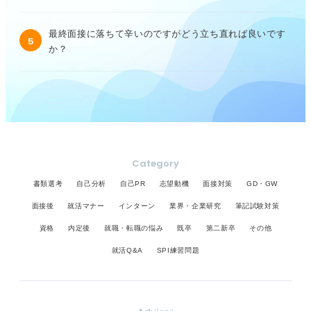
最終面接に落ちて辛いのですがどう立ち直れば良いです
5
か？
Category
書類選考
自己分析
自己PR
志望動機
面接対策
GD・GW
面接後
就活マナー
インターン
業界・企業研究
筆記試験対策
資格
内定後
就職・転職の悩み
既卒
第二新卒
その他
就活Q&A
SPI練習問題