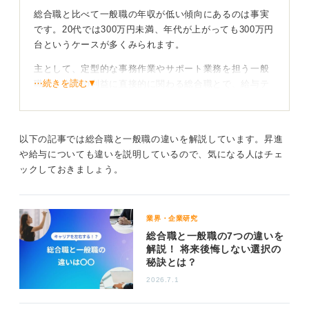
総合職と比べて一般職の年収が低い傾向にあるのは事実
です。20代では300万円未満、年代が上がっても300万円
台というケースが多くみられます。
主として、定型的な事務作業やサポート業務を担う一般
⋯続きを読む▼
職と、企業の利益に直接的に関わる総合職とで、給与テ
ーブルが明確に分かれている企業が多いためです。
給与は仕事を選ぶうえでの大切な要素の1つなので、この
現実はしっかり認識しておく必要があります。働くうえ
以下の記事では総合職と一般職の違いを解説しています。昇進
で何を重視するかを自分なりに整理しておくことが、後
や給与についても違いを説明しているので、気になる人はチェ
悔しないキャリア選択につながるのです。
ックしておきましょう。
企業規模を確認して戦略的に年収UPを狙おう
業界・企業研究
ただし、一般職の年収は、会社の資本金の多さや社員数
総合職と一般職の7つの違いを
解説！ 将来後悔しない選択の
に比例する傾向があり、特に金融系やインフラ系の業界
秘訣とは？
は、業界全体の給与水準が高いです。
2026.7.1
もし一般職で働きながら高い年収を望むのであれば、就
職・転職活動の段階で、どの業界のどの規模の企業を選