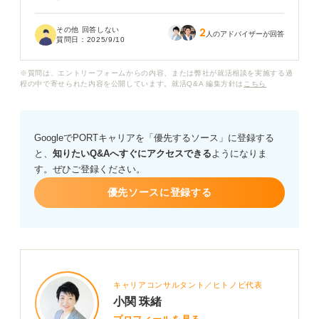
す。特に、正社員の一般事務職として働く場合、年代別
に年収がどのように推移していくのか知りたいです。
その他 回答しない
2
人のアドバイザーが回答
質問日：
2025/9/10
また、年収を上げるためのポイントや、年収の高い業
界・職種があれば、ぜひ教えていただけますでしょう
※質問は、エントリーフォームからの内容、または弊社が就活相談を実施する過
か？
程の中で寄せられた内容を公開しています。就活Q&A 編集方針は
こちら
GoogleでPORTキャリアを「優先するソース」に登録する
と、
知りたいQ&Aへすぐにアクセスできる
ようになりま
す。ぜひご登録ください。
優先ソースに登録する
キャリアコンサルタント／ヒトノビ代表
小関 珠緒