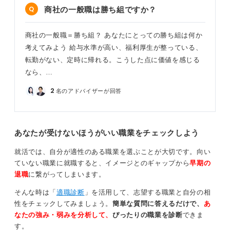
商社の一般職は勝ち組ですか？
商社の一般職＝勝ち組？ あなたにとっての勝ち組は何か
考えてみよう 給与水準が高い、福利厚生が整っている、
転勤がない、定時に帰れる。こうした点に価値を感じる
なら、…
2
名のアドバイザーが回答
あなたが受けないほうがいい職業をチェックしよう
就活では、自分が適性のある職業を選ぶことが大切です。向い
ていない職業に就職すると、イメージとのギャップから
早期の
退職
に繋がってしまいます。
そんな時は「
適職診断
」を活用して、志望する職業と自分の相
性をチェックしてみましょう。
簡単な質問に答えるだけで、
あ
なたの強み・弱みを分析して、
ぴったりの職業を診断
できま
す。