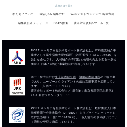
About Us
私たちについて
就活Q&A 編集方針
Webテストコンテンツ 編集方針
編集責任者メッセージ
D&Iの推進
就活対策資料&ツール一覧