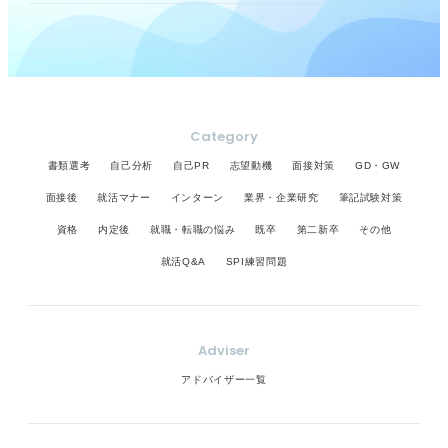
Category
書類選考
自己分析
自己PR
志望動機
面接対策
GD・GW
面接後
就活マナー
インターン
業界・企業研究
筆記試験対策
資格
内定後
就職・転職の悩み
既卒
第二新卒
その他
就活Q&A
SPI練習問題
Adviser
アドバイザー一覧