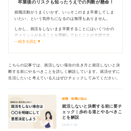
卒業後のリスクも知ったうえでの判断が懸命！
就職活動がうまくいかず、いっそこのまま卒業してしま
いたい、という気持ちになるのは無理もありません。
しかし、就活をしないまま卒業することにはいくつかの
デメリットがあることを理解しておくことが大切です。
⋯続きを読む▼
まず最大の変化は、あなたの立場が「新卒」から「既
卒」に変わることです。これにより、応募できる求人の
数が減ってしまう可能性があります。
こちらの記事では、就活しない場合の生き方と就活しないと決
また、周りの友人が社会人生活を始める中で、一人だけ
断する前にやるべきことを詳しく解説しています。就活せずに
取り残されたような焦りを感じやすくなったり、次の面
生活したいと考えている人はぜひチェックしてみてください。
接では「なぜ卒業後すぐに就職しなかったのですか？」
という質問に説得力のある回答を準備する必要も出てく
るでしょう。
就職・転職の悩み
就活しないと決断する前に要チ
道は一つじゃない！ 自分に合ったペースで進もう
ェック｜歩める道とやるべきこ
とを解説
ですが、決して悲観する必要はありません。今からでき
2026.7.31
ることはたくさんあります。