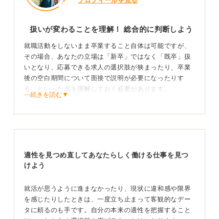
プロフィールを見る
扱いが変わることを理解！ 総合的に判断しよう
就職活動をしないまま卒業すること自体は可能ですが、
その場合、あなたの立場は「新卒」ではなく「既卒」扱
いとなり、応募できる求人の選択肢が狭まったり、卒業
後の空白期間について面接で説明が必要になったりす
る、といった点を理解しておく必要があります。
⋯続きを読む▼
やむを得ない事情がある場合は、計画を立てて動くこと
が大切です。
具体的には、既卒可の第二新卒求人やジョブトライア
ル、インターン就業、資格学習の計画をうまく組み合わ
適性を見つめ直してあなたらしく働ける仕事を見つ
せて行動していきましょう。
けよう
やりたいことがないなら業界との接点を作ってみる
ことから始めよう
就活が思うように進まなかったり、現状に違和感や限界
を感じたりしたときは、一度立ち止まって客観的なデー
タに頼るのも手です。自分の本来の適性を把握すること
もし卒業後の進路に迷っているのであれば、まず短期の