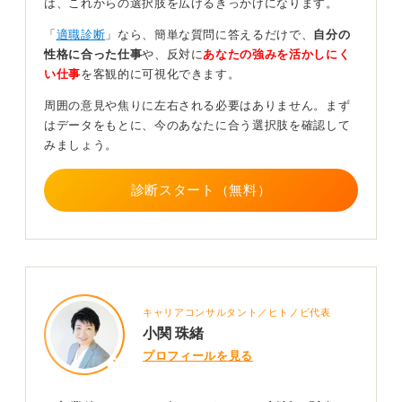
は、これからの選択肢を広げるきっかけになります。
インターンシップやアルバイトで、少しでも興味のある
業界との接点を作ってみることを強くお勧めします。実
「
適職診断
」なら、簡単な質問に答えるだけで、
自分の
際に働いてみることで、その仕事が自分に合うかどうか
性格に合った仕事
や、反対に
あなたの強みを活かしにく
を確かめられますし、同時に自身の強みややりたいこと
い仕事
を客観的に可視化できます。
への理解も深まるでしょう。
周囲の意見や焦りに左右される必要はありません。まず
そうして自分の進みたい方向性がある程度見えたら、生
はデータをもとに、今のあなたに合う選択肢を確認して
活の基盤を整えつつ、資格の勉強を始めたり、「第二新
みましょう。
卒」を対象とした求人に応募したりと、具体的な計画を
立てて一歩ずつ着実に前に進んでいくのが良いと思いま
診断スタート（無料）
す。週あたりの応募・面接数を決めると前進しやすいで
す。
0
キャリアコンサルタント／ヒトノビ代表
小関 珠緒
プロフィールを見る