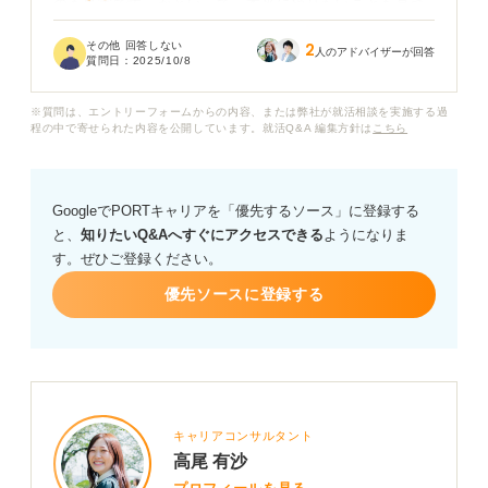
のも事実です。かといって、本当にやりたいことも見つ
かりません。
その他 回答しない
2
人のアドバイザーが回答
質問日：
2025/10/8
もし、就活をしないまま卒業した場合、どんなデメリッ
トがあるでしょうか？ また、就活をしなかったり、就活
※質問は、エントリーフォームからの内容、または弊社が就活相談を実施する過
でうまくいかなかったりした人は、卒業後どうしている
程の中で寄せられた内容を公開しています。就活Q&A 編集方針は
こちら
のか知りたいです。具体的な経験談なども含めて、何か
アドバイスをお願いいたします。
GoogleでPORTキャリアを「優先するソース」に登録する
と、
知りたいQ&Aへすぐにアクセスできる
ようになりま
す。ぜひご登録ください。
優先ソースに登録する
キャリアコンサルタント
高尾 有沙