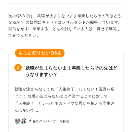
もし今、本格的な就活に戻るのが精神的に難しいのであ
れば、興味のある企業の説明会に参加してみる、OB・
次のQ&Aでは、就職が決まらないまま卒業したらその先はどう
OG訪問で社会人の先輩と話してみるといった、小さな行
なるか？ の疑問にキャリアコンサルタントが回答しています。
動から再開してみましょう。
就活をせずに卒業することを検討している人は、併せて確認し
てみてください。
また、秋以降も採用を続けている優良企業は数多く存在
します。あるいは、一度気持ちを切り替えて「既卒・第
二新卒」として、卒業後に就活エージェントなどの力を
Q&A
もっと知りたい
借りながら再挑戦するのも立派な選択肢の一つです。
キャリアは長い道のりですから、焦らず、自身のペース
就職が決まらないまま卒業したらその先はど
で進むべき道を探していくことが何よりも重要です。
うなりますか？
0
就職が決まらなくても「人生終了」じゃない！視野を広
げよう 就職が決まらないまま卒業することに対して、
「人生終了」といったネガティブな思いを抱える学生さ
んは多いで…
2
名のアドバイザーが回答