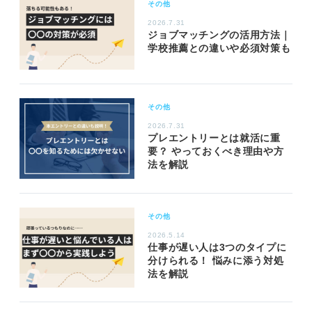
その他
2026.7.31
ジョブマッチングの活用方法｜
学校推薦との違いや必須対策も
その他
2026.7.31
プレエントリーとは就活に重
要？ やっておくべき理由や方
法を解説
その他
2026.5.14
仕事が遅い人は3つのタイプに
分けられる！ 悩みに添う対処
法を解説