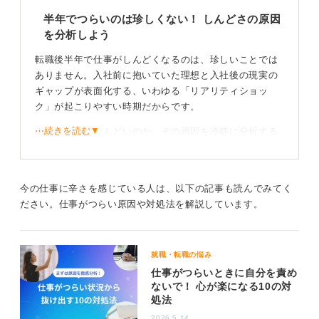
半年でつらいのは珍しくない！ しんどさの原因
を分析しよう
転職後半年で仕事がしんどくなるのは、珍しいことでは
ありません。入社前に抱いていた理想と入社後の現実の
ギャップが表面化する、いわゆる「リアリティショッ
ク」が起こりやすい時期だからです。
⋯続きを読む▼
まずは、なぜしんどいのか、その原因を冷静に分析する
ことが大切です。「みんなしんどい時期だ」と割り切る
前に、その正体を見極めましょう。
今の仕事に辛さを感じている人は、以下の記事も読んでみてく
慣れで解決することもある！ 根本的な問題は周囲に
ださい。仕事がつらい原因や対処法を解説しています。
相談しよう
もし、しんどさの原因が「覚えるべき業務が多くて大
就職・転職の悩み
変」といった、いわゆる成長痛であれば、慣れと共に解
仕事がつらいときに自分を責め
決していく可能性が高いです。
ないで！ 心が楽になる10の対
処法
しかし、「組織文化が合わない」「会社の価値観にどう
しても共感できない」といった根源的な問題であれば、
2026.5.14