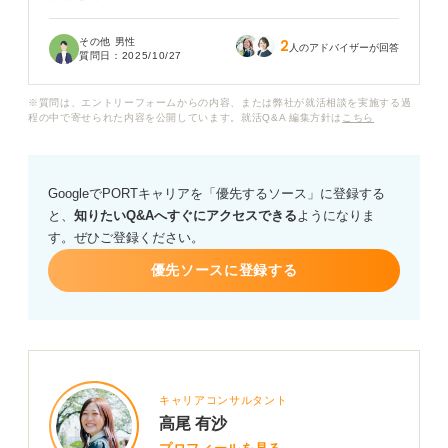
です。
その他 男性
2
まだ半年しか経っていないのに「しんどい」と仕事に対
人のアドバイザーが回答
質問日：
2025/10/27
してネガティブになってしまう自分は甘ちゃんなのでし
ょうか？ このまま頑張って続けていれば状況は良くなる
※質問は、エントリーフォームからの内容、または弊社が就活相談を実施する過
のか、それとも見切りをつけて再度転職活動を始めるべ
程の中で寄せられた内容を公開しています。就活Q&A 編集方針は
こちら
きか、毎日悩んでおり、気持ちの整理ができません。
皆さんの周りで同じような経験をしたことがある方はい
GoogleでPORTキャリアを「優先するソース」に登録する
ますか？ 転職して半年でしんどいと感じたとき、どのよ
と、
知りたいQ&Aへすぐにアクセスできる
ようになりま
うに気持ちを整理すべきか、また具体的にどう行動する
す。ぜひご登録ください。
べきなのか、ぜひ詳しいアドバイスをお願いいたししま
す。
優先ソースに登録する
キャリアコンサルタント
高尾 有沙