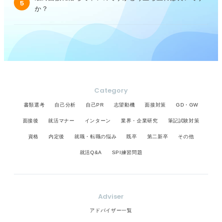
5
か？
Category
書類選考
自己分析
自己PR
志望動機
面接対策
GD・GW
面接後
就活マナー
インターン
業界・企業研究
筆記試験対策
資格
内定後
就職・転職の悩み
既卒
第二新卒
その他
就活Q&A
SPI練習問題
Adviser
アドバイザー一覧