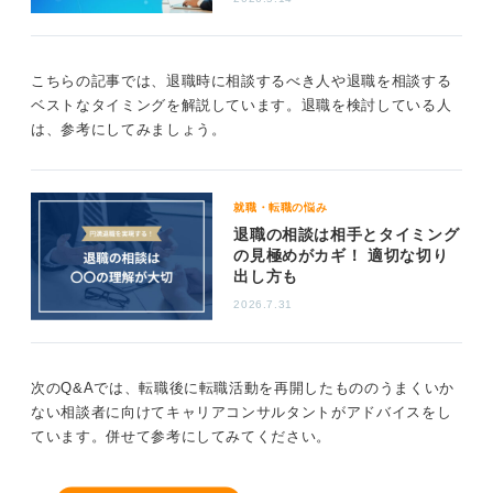
長く続けても辛くなる一方かもしれません。
まずは信頼できる上司や同僚、メンターに相談し、客観
こちらの記事では、退職時に相談するべき人や退職を相談する
的な意見を聞いてみましょう。
ベストなタイミングを解説しています。退職を検討している人
は、参考にしてみましょう。
1
就職・転職の悩み
退職の相談は相手とタイミング
の見極めがカギ！ 適切な切り
出し方も
2026.7.31
次のQ&Aでは、転職後に転職活動を再開したもののうまくいか
ない相談者に向けてキャリアコンサルタントがアドバイスをし
ています。併せて参考にしてみてください。