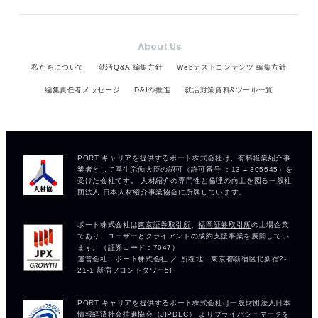
About Us
私たちについて
就活Q&A 編集方針
Webテストコンテンツ 編集方針
編集責任者メッセージ
D&Iの推進
就活対策資料&ツール一覧