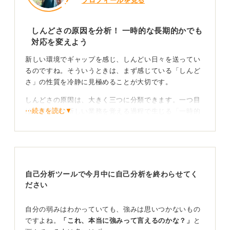
プロフィールを見る
しんどさの原因を分析！ 一時的な長期的かでも
対応を変えよう
新しい環境でギャップを感じ、しんどい日々を送ってい
るのですね。そういうときは、まず感じている「しんど
さ」の性質を冷静に見極めることが大切です。
しんどさの原因は、大きく三つに分類できます。一つ目
⋯続きを読む▼
は、繁忙期や新しい業務を覚える過程で生じる「一時的
な負荷」です。
二つ目は、慢性的な人員不足や役割の不明確さからくる
「恒常的な負荷」です。
そして三つ目は、ハラスメントや違法な労働環境といっ
自己分析ツールで今月中に自己分析を終わらせてく
た「有害な負荷」です。
ださい
一時的なものなら支援や時間で緩和されますが、恒常的
自分の弱みはわかっていても、強みは思いつかないもの
なものは上司との業務設計の見直しが必要です。有害な
ですよね。
「これ、本当に強みって言えるのかな？」
と
ものは記録をとったうえでの撤退の検討しましょう。