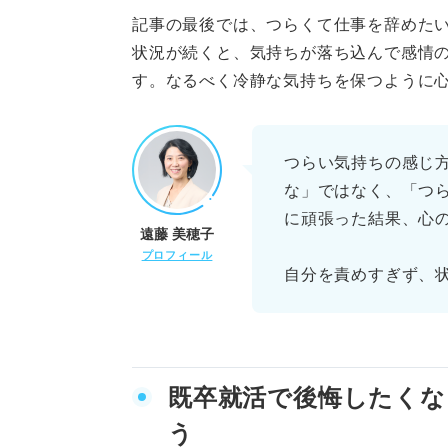
⑦視野を広げるために転
記事の最後では、つらくて仕事を辞めた
⑧副業を始め一つの仕事
状況が続くと、気持ちが落ち込んで感情
す。なるべく冷静な気持ちを保つように
⑨有給を使って仕事から
➉休職を勧められた場合
つらい気持ちの感じ
な」ではなく、「つ
仕事がつらくて辞めたい人必見
に頑張った結果、心
遠藤 美穂子
①改善を試みたが人間関
プロフィール
自分を責めすぎず、
②疾患があるが休職を拒
③希望の労働条件に合っ
仕事がつらい状況は必ず好転さ
既卒就活で後悔したくな
う