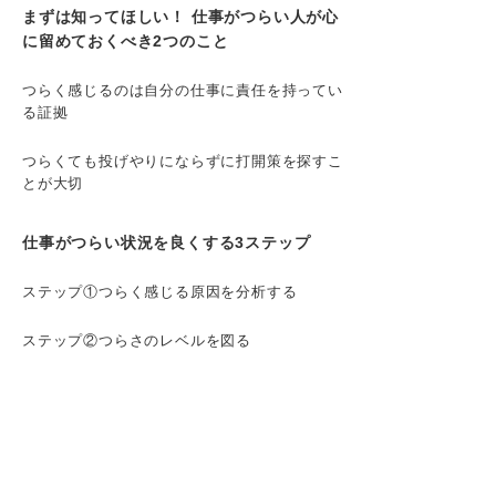
まずは知ってほしい！ 仕事がつらい人が心
に留めておくべき2つのこと
つらく感じるのは自分の仕事に責任を持ってい
る証拠
つらくても投げやりにならずに打開策を探すこ
とが大切
仕事がつらい状況を良くする3ステップ
ステップ①つらく感じる原因を分析する
ステップ②つらさのレベルを図る
ステップ③原因とレベルに応じた対処法を実践
する
つらいのはなぜ？ 「仕事がつらい」を発生
させる10個の原因