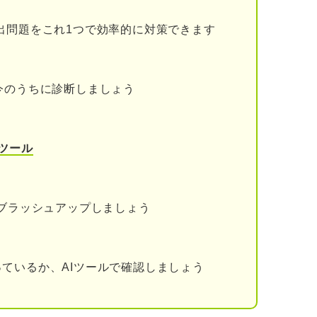
けない
出問題をこれ1つで効率的に対策できます
が出せない
う
今のうちに診断しましょう
を感じられない
ツール
ほど忙しい
をブラッシュアップしましょう
欲が湧かない
い
ているか、AIツールで確認しましょう
ードすぎる
つらい」のレベルを図る方法