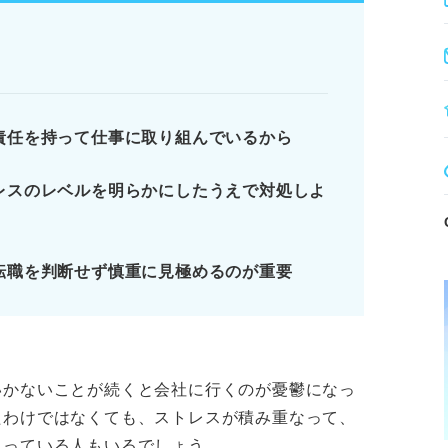
、転職・退職も視野に入れる。
る目的で始め、内定後に退職を検討する。
責任を持って仕事に取り組んでいるから
！ 冷静に状況と向き合おう
レスのレベルを明らかにしたうえで対処しよ
らい人が心に留めておくべき2つのこと
ステップ
い」を発生させる10個の原因
転職を判断せず慎重に見極めるのが重要
ります。記事本文と併せてご確認ください。
いかないことが続くと会社に行くのが憂鬱になっ
たわけではなくても、ストレスが積み重なって、
まっている人もいるでしょう。