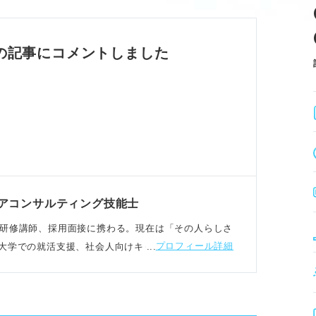
にならず打開策を探す。
践の3ステップで状況を好転させる。
静に状況を整理し改善点を見つける。
の記事にコメントしました
さの具体的な原因を分析する。
クし、ストレス度合いを把握する。
明確にし、客観的にレベルを測る。
へ相談し、心身を守ることを最優先にする。
アコンサルティング技能士
や新人研修講師、採用面接に携わる。現在は「その人らしさ
プロフィール詳細
大学での就活支援、社会人向けキャリア開発研修をお
、周囲への相談で状況改善を図る。
キャリアパス検討で意欲を高める。