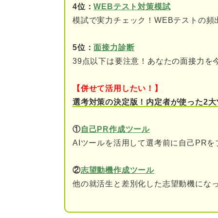
4位：
WEBテスト対策模試
③顧客と良好な関係が築
模試で実力チェック！WEBテストの頻
④努力しているのに成果
5位：
面接力診断
⑤ミスを繰り返してしま
39点以下は要注意！あなたの面接力を
関連Q&A
【併せて活用したい！】
⑥職場での自分の必要性
選考対策の決定版！内定者が使った2大
⑦充分な休みが取れない
①
自己PR作成ツール
AIツールを活用して選考前に自己PR
⑧待遇に不満があって意
⑨やりがいが感じられな
②
志望動機作成ツール
他の就活生と差別化した志望動機になっ
➉仕事内容が体力的にハ
仕事を続けるべき？ 「仕事が