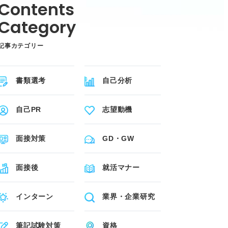
記事カテゴリー
書類選考
自己分析
自己PR
志望動機
面接対策
GD・GW
面接後
就活マナー
インターン
業界・企業研究
筆記試験対策
資格