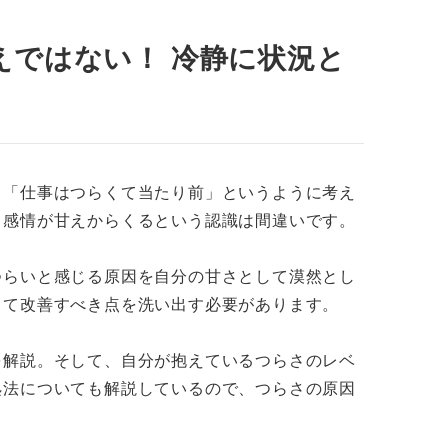
ックしよう
えではない！ 冷静に状況と
！ 仕事がつらいときの10の対処法
目的や意義を改めて理解する
」「仕事はつらくて当たり前」というように考え
う感情が甘えからくるという認識は間違いです。
え方に切り替える
アドバイスを求める
つらいと感じる原因を自分の甘さとして漠然とし
して改善すべき点を洗い出す必要があります。
充実させる
知識を身に付ける
を解説。そして、自分が抱えているつらさのレベ
処法についても解説しているので、つらさの原因
知って長期的な目線を持つ
。