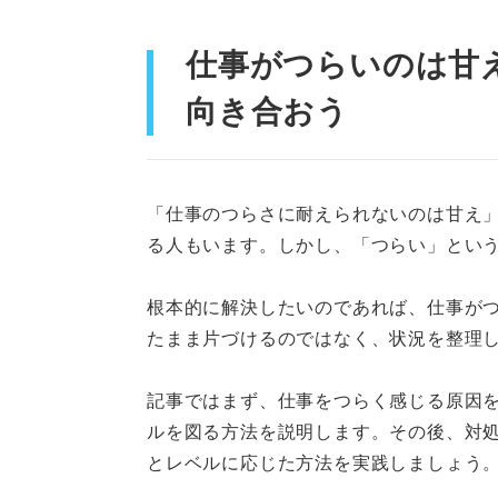
ストレスの度合いをチェ
仕事がつらいのは甘
自己分析をしてみよう
向き合おう
仕事を引き続き頑張りたい人必見
①自分が担当する仕事の
「仕事のつらさに耐えられないのは甘え
る人もいます。しかし、「つらい」とい
②自己肯定感を高める考
③周囲に積極的に助けや
根本的に解決したいのであれば、仕事が
たまま片づけるのではなく、状況を整理
④プライベートの時間を
⑤仕事に役立つスキルや
記事ではまず、仕事をつらく感じる原因
ルを図る方法を説明します。その後、対
⑥社内のキャリアパスを
とレベルに応じた方法を実践しましょう