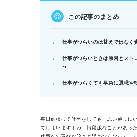
改善が見込めない場合や疾患時は
この記事のまとめ
POINT：転職活動は視野を広げ
記事の該当箇所を見る
仕事がつらいのは甘えではなく
仕事がつらいのは甘えではない
仕事がつらいときは原因とスト
まずは知ってほしい！ 仕事がつ
う
仕事がつらい状況を良くする3
つらいのはなぜ？ 「仕事がつら
仕事がつらくても早急に退職や
※AIの特性上、間違いが含まれている場合があ
毎日頑張って仕事をしても、思い通りに
てしまいますよね。特段嫌なことがあっ
仕事への意欲が段々と湧かなくなってし