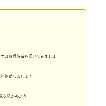
つらい人が心に留めておくべき2つのこと
仕事に責任を持っている証拠
らずに打開策を探すことが大切
ステップ
原因を分析する
ルを図る
まずは適職診断を受けてみましょう
に応じた対処法を実践する
度を診断しましょう
い」を発生させる10個の原因
態度を取られる
収を確かめよう！
ない