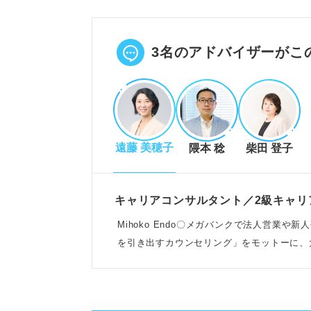
責任感の表れと認識し、投げやり
原因分析、レベル測定、対処法実
POINT：一人で抱え込まず、冷
3名のアドバイザーがこ
つらさの原因特定とレベル診断
人間関係、成果、待遇など、つら
遠藤 美穂子
隈本 稔
柴田 登子
心身の不調サインをセルフチェッ
自己分析で「最もつらいこと」を
POINT：危険レベルなら専門家
キャリアコンサルタント／2級キャリ
Mihoko Endo〇メガバンクで法人営業
を引き出すカウンセリング」をモットーに、
具体的な対処法と最終判断
こなう
仕事の目的理解、自己肯定感向上
プライベート充実、スキル習得、