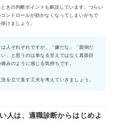
職を検討してみる
いときの判断ポイントも解説しています。つらい
に依存しないようにする
のコントロールが効かなくなってしまいがちで
心掛けましょう。
しばらく離れる時間を作る
はアドバイスに従ってゆっくり休む
方は人それぞれですが、「嫌だな」「面倒だ
らい」と思うのは単なる甘えではなく真面目
！ 転職や退職でつらさを解消した方が良いケース
の痛みのように感じる気持ちです。
係が良くならなかった
状況を立て直す工夫を考えていきましょう。
否された
た仕事への転職が決まった
せられる！ 自分を大事にして変化を起こそう
い人は、適職診断からはじめよ