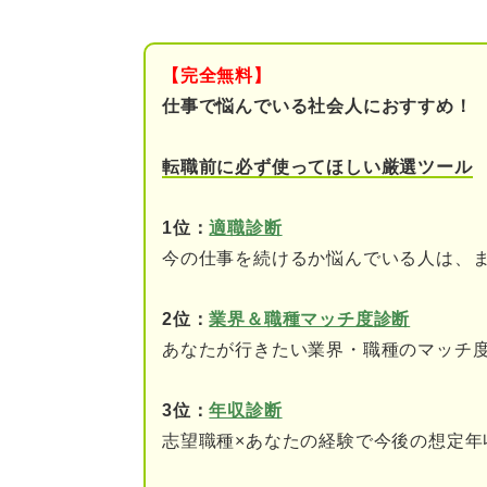
まずは知ってほしい！ 仕事が
つらく感じるのは自分の
【完全無料】
つらくても投げやりにな
仕事で悩んでいる社会人におすすめ！
仕事がつらい状況を良くする3
転職前に必ず使ってほしい厳選ツール
ステップ①つらく感じる
1位：
適職診断
ステップ②つらさのレベ
今の仕事を続けるか悩んでいる人は、
ステップ③原因とレベル
2位：
業界＆職種マッチ度診断
あなたが行きたい業界・職種のマッチ
つらいのはなぜ？ 「仕事がつら
①上司や先輩に理不尽な
3位：
年収診断
志望職種×あなたの経験で今後の想定年
②職場の雰囲気になじめ