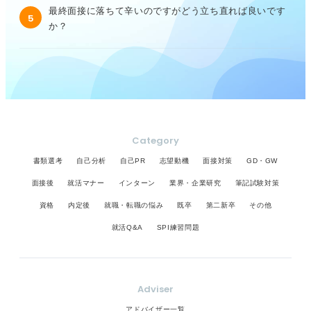
最終面接に落ちて辛いのですがどう立ち直れば良いです
5
か？
Category
書類選考
自己分析
自己PR
志望動機
面接対策
GD・GW
面接後
就活マナー
インターン
業界・企業研究
筆記試験対策
資格
内定後
就職・転職の悩み
既卒
第二新卒
その他
就活Q&A
SPI練習問題
Adviser
アドバイザー一覧