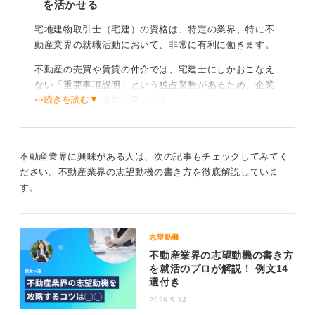
を活かせる
宅地建物取引士（宅建）の資格は、特定の業界、特に不
動産業界の就職活動において、非常に有利に働きます。
不動産の売買や賃貸の仲介では、宅建士にしかおこなえ
ない「重要事項説明」という独占業務があるため、企業
⋯続きを読む▼
からのニーズが非常に高いです。
不動産業界以外でも、金融機関が不動産担保ローンを扱
うときや、建設・住宅業界で営業をするときなど、知識
を活かせる場面は多く、プラスの評価につながりやすい
不動産業界に興味がある人は、次の記事もチェックしてみてく
資格といえます。
ださい。不動産業界の志望動機の書き方を徹底解説していま
す。
取得したことに価値がある！ 自身の計画性や継続的
もPRしよう
志望動機
また、学生時代に国家資格である宅建を取得したという
不動産業界の志望動機の書き方
事実は、「目標達成のための計画性」や「継続的な努力
を就活のプロが解説！ 例文14
選付き
ができる力」の証明にもなります。
2026.5.14
不動産業界を目指すならもちろん、それ以外の業界でも