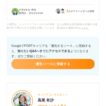
と考えています。
大学3年生 男性
2
宅建は具体的にどのような業界や職種で有利に働きます
人のアドバイザーが回答
質問日：
2025/10/28
か？また、その際にアピールすべきポイントなどがあれ
ば知りたいです。
※質問は、エントリーフォームからの内容、または弊社が就活相談を実施する過
程の中で寄せられた内容を公開しています。就活Q&A 編集方針は
こちら
不動産業界の職種と、ほかの業界で宅建の知識を活かせ
る仕事があれば、ぜひ教えてください。
GoogleでPORTキャリアを「優先するソース」に登録する
と、
知りたいQ&Aへすぐにアクセスできる
ようになりま
す。ぜひご登録ください。
優先ソースに登録する
キャリアコンサルタント
高尾 有沙