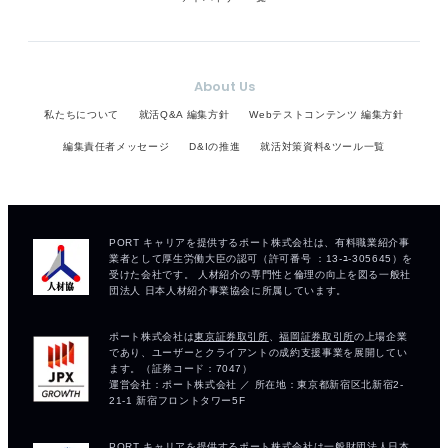
About Us
私たちについて
就活Q&A 編集方針
Webテストコンテンツ 編集方針
編集責任者メッセージ
D&Iの推進
就活対策資料&ツール一覧