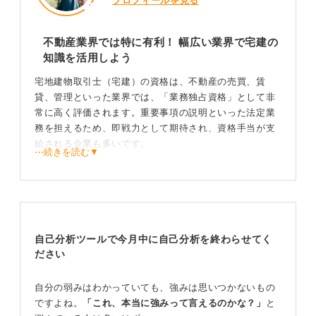
プロフィールを見る
不動産業界では特に有利！ 幅広い業界で宅建の
知識を活用しよう
宅地建物取引士（宅建）の資格は、不動産の売買、賃
貸、管理といった業界では、「業務独占資格」として非
常に高く評価されます。重要事項の説明といった法定業
務を担えるため、即戦力として期待され、資格手当が支
給される企業も多いです。
⋯続きを読む▼
ほかにも、金融機関（不動産融資・審査）、建設・ハウ
スメーカー、保険会社（火災・地震保険）、商社の不動
産部門、企業の総務・法務部（契約管理）など、幅広い
業界でその基礎知識を活かすことができます。
自己分析ツールで今月中に自己分析を終わらせてく
資格はアピールが大事！ どのように企業で活かすか
ださい
伝えよう
自分の弱みはわかっていても、強みは思いつかないもの
資格をアピールする際は、ただ持っているというだけで
ですよね。
「これ、本当に強みって言えるのかな？」
と
なく、法令や契約リスクへの理解、顧客への説明責任に