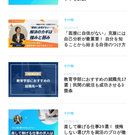
その他
2026.8.6
「面接に自信がない」克服には
自己分析が最重要！ 自分を知
ることから始まる自信のつけ方
その他
2026.5.14
教育学部におすすめの就職先17
選｜民間の就活も成功させる3
箇条
その他
2026.6.5
楽して稼げる仕事25選！ 後悔
しない選び方を就活のプロが徹