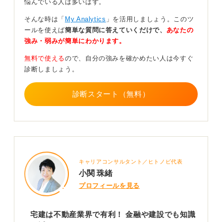
悩んでいる人は多いはず。
対する意識の高さ、そして資格取得後も学習を継続して
いる姿勢を具体的に示すと効果的です。
そんな時は「
My Analytics
」を活用しましょう。このツ
ールを使えば
簡単な質問に答えていくだけで、
あなたの
「この資格知識を、貴社の〇〇という事業の、△△とい
強み・弱みが簡単にわかります。
う場面で活かせます」というように、志望する業界の現
場業務と結びつけて具体的に語れると、単なる資格保有
無料で使える
ので、自分の強みを確かめたい人は今すぐ
者にとどまらない、実践的な人材であると評価され、説
診断しましょう。
得力が格段に高まります。
診断スタート（無料）
0
キャリアコンサルタント／ヒトノビ代表
小関 珠緒
プロフィールを見る
宅建は不動産業界で有利！ 金融や建設でも知識