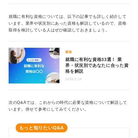
十分に評価される価値のある資格です。法律や契約に関
する知識があることや、責任感の強さもアピールできる
就職に有利な資格については、以下の記事でも詳しく紹介して
でしょう。
います。業界や状況別にあった資格も解説しているので、資格
取得を検討している人はぜひ確認しておきましょう。
0
資格
就職に有利な資格33選！ 業
界・状況別であなたに合った資
格を解説
2026.5.15
次のQ&Aでは、これからの時代に必要な資格について解説して
います。併せて参考にしてみてください。
Q&A
もっと知りたい