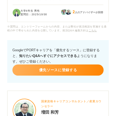
だと、企業からの印象はどうでしょうか？
大学4年生 男性
2
もしスマホで撮影する場合、何か気をつけるべきポイン
人のアドバイザーが回答
質問日：
2025/10/30
トや、綺麗に撮るためのコツがあれば教えていただきた
いです。もしスマホはやめておいたほうが良い場合、コ
※質問は、エントリーフォームからの内容、または弊社が就活相談を実施する過
スパの良い撮影方法などについてもアドバイスをお願い
程の中で寄せられた内容を公開しています。就活Q&A 編集方針は
こちら
します。
GoogleでPORTキャリアを「優先するソース」に登録する
と、
知りたいQ&Aへすぐにアクセスできる
ようになりま
す。ぜひご登録ください。
優先ソースに登録する
国家資格キャリアコンサルタント／産業カウ
ンセラー
増田 和芳