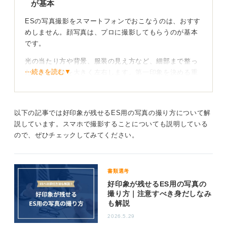
が基本
ESの写真撮影をスマートフォンでおこなうのは、おすす
めしません。顔写真は、プロに撮影してもらうのが基本
です。
光の当たり方や背景、服装の見え方など、細部まで整っ
⋯続きを読む▼
た写真は印象を大きく左右します。第一印象を決める重
要な要素なので、写真館などで撮影してもらいましょ
う。
以下の記事では好印象が残せるES用の写真の撮り方について解
安易な手段はリスクあり！ 誠実な姿勢を見せよう
説しています。スマホで撮影することについても説明している
ので、ぜひチェックしてみてください。
また、最近の生成AIの使用も、現時点ではリスクを考え
ると避けるのが無難です。特に就活では、自然で誠実な
印象が評価につながるため、加工や生成AIによる不自然
書類選考
な画像は控えるべきだといえます。
好印象が残せるES用の写真の
撮り方｜注意すべき身だしなみ
0
も解説
2026.5.29