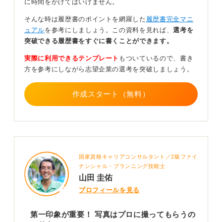
に時間をかけてはいけません。
影するなど、工夫が必要だと覚えておきましょう。。
そんな時は履歴書のポイントを網羅した
履歴書完全マニ
0
ュアル
を参考にしましょう。この資料を見れば、
選考を
突破できる履歴書をすぐに書くことができます。
実際に利用できるテンプレート
もついているので、書き
方を参考にしながら志望企業の選考を突破しましょう。
作成スタート（無料）
国家資格キャリアコンサルタント／2級ファイ
ナンシャル・プランニング技能士
山田 圭佑
プロフィールを見る
第一印象が重要！ 写真はプロに撮ってもらうの