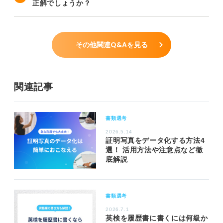
正解でしょうか？
その他関連Q&Aを見る
関連記事
書類選考
2026.5.14
証明写真をデータ化する方法4
選！ 活用方法や注意点など徹
底解説
書類選考
2026.7.1
英検を履歴書に書くには何級か