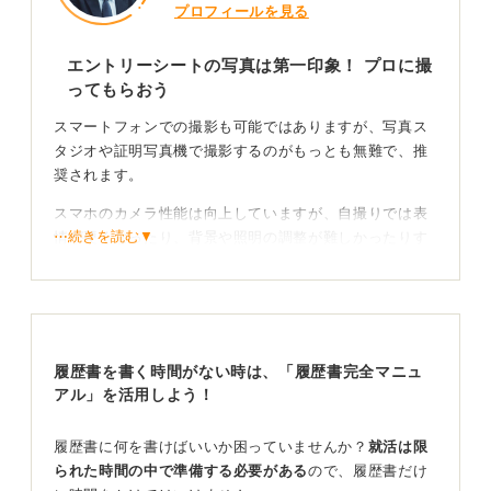
プロフィールを見る
エントリーシートの写真は第一印象！ プロに撮
ってもらおう
スマートフォンでの撮影も可能ではありますが、写真ス
タジオや証明写真機で撮影するのがもっとも無難で、推
奨されます。
スマホのカメラ性能は向上していますが、自撮りでは表
⋯続きを読む▼
情が硬くなったり、背景や照明の調整が難しかったりす
るため、クオリティの低い写真になりがちです。
やむを得ずスマホなら、撮影の工夫を忘れずに
そのため、プロに任せるのがもっとも確実だといえま
履歴書を書く時間がない時は、「履歴書完全マニュ
す。ただ、手軽さと品質のバランスで言えば、証明写真
アル」を活用しよう！
機も良い選択肢です。
履歴書に何を書けばいいか困っていませんか？
就活は限
もしスマホで撮影する場合は、三脚で固定し、背景は白
られた時間の中で準備する必要がある
ので、履歴書だけ
か薄い青の無地を選び、自然光の入る明るいところで撮