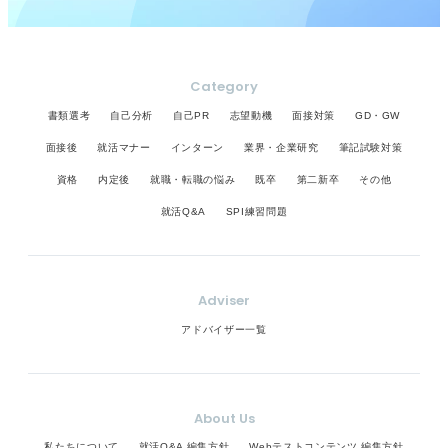
Category
書類選考
自己分析
自己PR
志望動機
面接対策
GD・GW
面接後
就活マナー
インターン
業界・企業研究
筆記試験対策
資格
内定後
就職・転職の悩み
既卒
第二新卒
その他
就活Q&A
SPI練習問題
Adviser
アドバイザー一覧
About Us
私たちについて
就活Q&A 編集方針
Webテストコンテンツ 編集方針