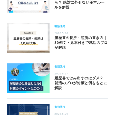
ら？ 絶対に外せない基本ルー
ルを解説
書類選考
2026.5.14
履歴書の長所・短所の書き方｜
30例文・見本付きで就活のプロ
が解説
書類選考
2026.6.17
履歴書ではみ出すのはダメ？
就活のプロが対策と例をもとに
解説
書類選考
2026.5.29