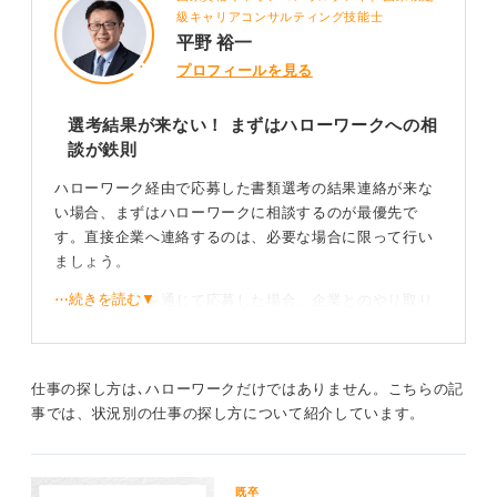
級キャリアコンサルティング技能士
平野 裕一
プロフィールを見る
選考結果が来ない！ まずはハローワークへの相
談が鉄則
ハローワーク経由で応募した書類選考の結果連絡が来な
い場合、まずはハローワークに相談するのが最優先で
す。直接企業へ連絡するのは、必要な場合に限って行い
ましょう。
⋯続きを読む▼
ハローワークを通じて応募した場合、企業とのやり取り
の窓口は基本的にハローワークです。求人票に「結果は
〇日以内」と記載されていても、企業側の都合で遅れる
ことは珍しくありません。
仕事の探し方は､ハローワークだけではありません。こちらの記
事では、状況別の仕事の探し方について紹介しています。
直接聞くならタイミングが重要！ 丁寧な確認で良い
印象を保とう
既卒