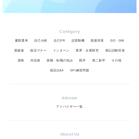
Category
書類選考
自己分析
自己PR
志望動機
面接対策
GD・GW
面接後
就活マナー
インターン
業界・企業研究
筆記試験対策
資格
内定後
就職・転職の悩み
既卒
第二新卒
その他
就活Q&A
SPI練習問題
Adviser
アドバイザー一覧
About Us