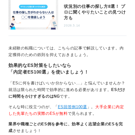
ただしどうしても早く知りたいあるいはハローワークの
状況別の仕事の探し方8選！ プ
担当者にすぐ連絡できない場合は、企業へ直接問い合わ
ロに聞くやりたいことの見つけ
せてもさしつかえありません。
方も
その場合は求人票の「選考結果通知予定日」から2〜3日
2026.5.14
経過してからが適切です。
電話では「先日ハローワークを通じて応募した□□と申し
未経験の転職については、こちらの記事で解説しています。内
ます。結果について〇日ごろまでにご連絡いただけると
定獲得のための鉄則を抑えておきましょう。
伺っていたのですが、まだ届いていないため念のため確
認しました」と、確認ベースで伝えるのがポイントで
効果的なES対策をしたいなら
す。これにより、催促ではなく丁寧な姿勢を示すことが
「内定者ES100選」を使いましょう！
できます。
「ESに何を書けばいいか分からない…」と悩んでいませんか？
まとめると第一優先はハローワークに相談、必要に応じ
就活は限られた時間で効率的に進める必要があります。
ESだけ
て数日待ってから直接企業に問い合わせる。その際は、
に時間をかけすぎるのはNG
です。
簡潔で丁寧に確認する姿勢を心掛けましょう。
そんな時に役立つのが、「
ES回答例100選
」。
大手企業に内定
0
した先輩たちの実際のESが無料
で見られます。
業界や職種ごとのES例を参考に、効率よく志望企業のESを完
成
させましょう！