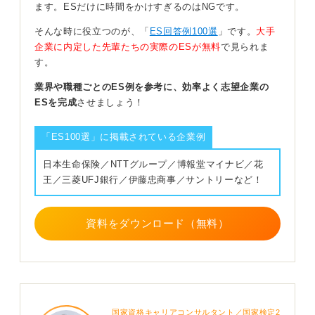
ます。ESだけに時間をかけすぎるのはNGです。
表題の件に関しまして応募書類が到着しているかと選考
そんな時に役立つのが、「
ES回答例100選
」です。
大手
状況につきまして、差し支えない範囲でご教示いただけ
企業に内定した先輩たちの実際のESが無料
で見られま
ますと幸いです」
す。
自分の受信設定も忘れずに再確認しよう
業界や職種ごとのES例を参考に、効率よく志望企業の
ESを完成
させましょう！
問い合わせと合わせて自分側の迷惑メール設定や電話の
着信制限も点検しておき、連絡が未達になっていないか
「ES100選」に掲載されている企業例
も確認しておきましょう。
日本生命保険／NTTグループ／博報堂マイナビ／花
王／三菱UFJ銀行／伊藤忠商事／サントリーなど！
0
資料をダウンロード（無料）
国家資格キャリアコンサルタント／国家検定2