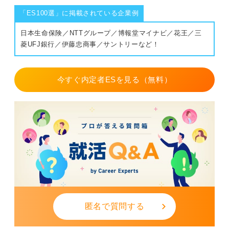
「ES100選」に掲載されている企業例
日本生命保険／NTTグループ／博報堂マイナビ／花王／三
菱UFJ銀行／伊藤忠商事／サントリーなど！
今すぐ内定者ESを見る（無料）
匿名で質問する