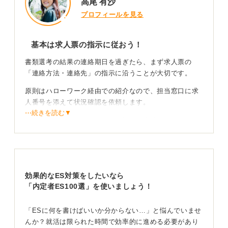
高尾 有沙
プロフィールを見る
基本は求人票の指示に従おう！
書類選考の結果の連絡期日を過ぎたら、まず求人票の
「連絡方法・連絡先」の指示に沿うことが大切です。
原則はハローワーク経由での紹介なので、担当窓口に求
人番号を添えて状況確認を依頼します。
⋯続きを読む▼
直接企業へ連絡してよいという記載「応募者からの問い
合わせ可」などがある場合のみ、丁寧に電話かメールで
確認しましょう。
メール例
「件名：応募書類到着の確認と選考状況につきまして
効果的なES対策をしたいなら
「内定者ES100選」を使いましょう！
本文：お世話になっております。
〇〇の〇〇です。
「ESに何を書けばいいか分からない…」と悩んでいませ
んか？就活は限られた時間で効率的に進める必要があり
先日はありがとうございました。