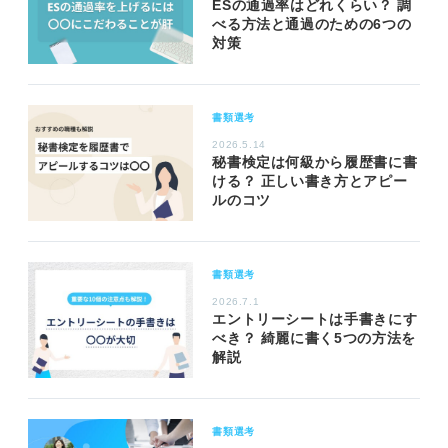
ESの通過率はどれくらい？ 調
べる方法と通過のための6つの
対策
書類選考
2026.5.14
秘書検定は何級から履歴書に書
ける？ 正しい書き方とアピー
ルのコツ
書類選考
2026.7.1
エントリーシートは手書きにす
べき？ 綺麗に書く5つの方法を
解説
書類選考