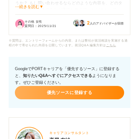
うか？ もし問い合わせるならどのような内容を、どのタ
⋯続きを読む▼
イミングで連絡するのが適切か教えていただきたいで
す。
その他 女性
2
人のアドバイザーが回答
質問日：
2025/11/21
ハローワークを通しての応募なのでハローワークに相談
すべきなのか、それとも直接企業に連絡すべきなのかも
※質問は、エントリーフォームからの内容、または弊社が就活相談を実施する過
迷っています。何かアドバイスをお願いいたします。
程の中で寄せられた内容を公開しています。就活Q&A 編集方針は
こちら
GoogleでPORTキャリアを「優先するソース」に登録する
と、
知りたいQ&Aへすぐにアクセスできる
ようになりま
す。ぜひご登録ください。
優先ソースに登録する
キャリアコンサルタント