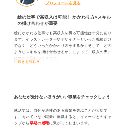
プロフィールを見る
絵の仕事で高収入は可能！ かかわり方×スキル
の掛け合わせが重要
絵にかかわる仕事でも高収入を得る可能性は十分にあり
ます。イラストレーターやデザイナーといった職種だけ
でなく「どういったかかわり方をするか」そして「どの
ようなスキルを掛け合わせるか」によって、収入の天井
は大きく変わってきます。
⋯続きを読む▼
たとえばデザイナーなどとして企業に正社員で入社した
場合、年収500万～600万円程度は十分に見込めます。
一方フリーランスや個人クリエイターとして自分で描い
た絵やデザインを売りたい場合、SNSや海外のプラット
あなたが受けないほうがいい職業をチェックしよう
フォームなどを通じて可能性は無限に広がっています。
中には年収1,000万円を超えているクリエイターも存在し
ます。
就活では、自分が適性のある職業を選ぶことが大切で
す。向いていない職業に就職すると、イメージとのギャ
絵を描きたいという情熱だけでなく「どういったかかわ
ップから
早期の退職
に繋がってしまいます。
り方をするか」を考えることが大切です。