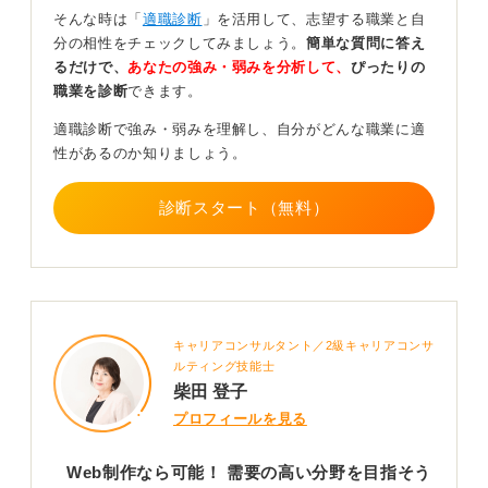
そんな時は「
適職診断
」を活用して、志望する職業と自
趣味として楽しむのかそれとも業界に入って企画やデザ
分の相性をチェックしてみましょう。
簡単な質問に答え
インといった側で支えるのか、自身の目標に合わせて道
るだけで、
あなたの強み・弱みを分析して、
ぴったりの
を選びましょう。
職業を診断
できます。
市場で評価されるのは「スキルの掛け算」
適職診断で強み・弱みを理解し、自分がどんな職業に適
性があるのか知りましょう。
スキルの掛け算によって、高収入は十分に目指せます。
絵を描くスキル単体ではなく、いくつかの要素を掛け合
診断スタート（無料）
わせることで市場価値が格段に上がります。
たとえば単に絵を描くだけでなく、デジタルツールを使
った加工技術やデジタル系のツールを使いこなす能力。
そのほかとしてグッズ制作とマーケティングをセットに
キャリアコンサルタント／2級キャリアコンサ
して収益を上げるモデルです。自分でキャラクターを作
ルティング技能士
ってSNSでバズらせ、そこからグッズ販売で大きな収益
柴田 登子
を得るといったケースが具体的な成功例として挙げられ
プロフィールを見る
ます。
Web制作なら可能！ 需要の高い分野を目指そう
0