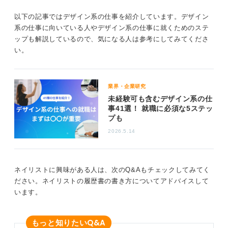
お金をもらえることに変わりはありません。絵を描くこ
とを生業にしたい人にとっては、検討してみる価値のあ
以下の記事ではデザイン系の仕事を紹介しています。デザイン
るキャリアパスだと思います。
系の仕事に向いている人やデザイン系の仕事に就くためのステ
ップも解説しているので、気になる人は参考にしてみてくださ
0
い。
業界・企業研究
未経験可も含むデザイン系の仕
事41選！ 就職に必須な5ステッ
プも
2026.5.14
ネイリストに興味がある人は、次のQ&Aもチェックしてみてく
ださい。ネイリストの履歴書の書き方についてアドバイスして
います。
Q&A
もっと知りたい