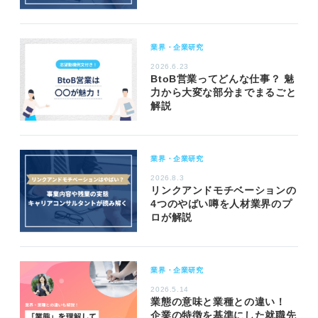
業界・企業研究
2026.6.23
BtoB営業ってどんな仕事？ 魅
力から大変な部分までまるごと
解説
業界・企業研究
2026.8.3
リンクアンドモチベーションの
4つのやばい噂を人材業界のプ
ロが解説
業界・企業研究
2026.5.14
業態の意味と業種との違い！
企業の特徴を基準にした就職先