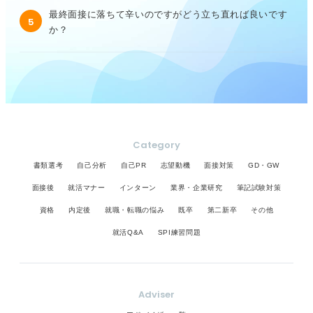
最終面接に落ちて辛いのですがどう立ち直れば良いです
5
か？
Category
書類選考
自己分析
自己PR
志望動機
面接対策
GD・GW
面接後
就活マナー
インターン
業界・企業研究
筆記試験対策
資格
内定後
就職・転職の悩み
既卒
第二新卒
その他
就活Q&A
SPI練習問題
Adviser