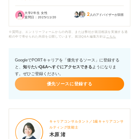
かと不安です。
大学2年生 女性
2
絵やデザインのスキルを活かせて、稼げる仕事にはどん
人のアドバイザーが回答
質問日：
2025/11/20
なものがあるでしょうか？
※質問は、エントリーフォームからの内容、または弊社が就活相談を実施する過
またそういった仕事に就くためには今からどんなスキル
程の中で寄せられた内容を公開しています。就活Q&A 編集方針は
こちら
を身につけて、どんな勉強をすれば良いか知りたいで
す。
GoogleでPORTキャリアを「優先するソース」に登録する
今はまだ趣味程度で絵を楽しんでいるだけで、目立った
と、
知りたいQ&Aへすぐにアクセスできる
ようになりま
実績などはありません。
す。ぜひご登録ください。
高収入を実現するための具体的なキャリアパスや今すぐ
優先ソースに登録する
始めるべき準備について、何かアドバイスをお願いしま
す。
キャリアコンサルタント／1級キャリアコンサ
ルティング技能士
木原 渚