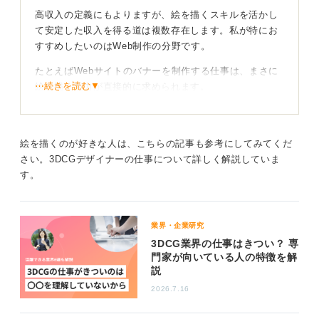
高収入の定義にもよりますが、絵を描くスキルを活かし
て安定した収入を得る道は複数存在します。私が特にお
すすめしたいのはWeb制作の分野です。
たとえばWebサイトのバナーを制作する仕事は、まさに
⋯続きを読む▼
絵を描く能力が直接的に求められます。
油絵のような純粋芸術とは少しニーズが異なりますが
「描くこと」で収入を得たいのであれば、非常に現実的
で需要の高い選択肢です。
絵を描くのが好きな人は、こちらの記事も参考にしてみてくだ
さい。3DCGデザイナーの仕事について詳しく解説していま
す。
ネイリストのキャリアもおすすめ
また意外なところでは「ネイリスト」という職業も挙げ
られます。
業界・企業研究
3DCG業界の仕事はきつい？ 専
実は美術大学の出身者が非常に多く手先の器用さとデザ
門家が向いている人の特徴を解
インセンスを活かして、日々アナログで絵を描くことが
説
仕事になります。
2026.7.16
給料が高いわけではありませんが、毎日絵を描くことで