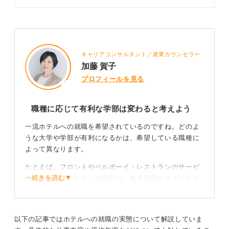
研究のやり方について、キャリアコ
ンサルタントのアドバイスを交えつ
つ解説します。志望業界を見つける
ためにも、早めに業界研究をおこな
ってくださいね。
キャリアコンサルタント／産業カウンセラー
加藤 賀子
プロフィールを見る
職種に応じて有利な学部は変わると考えよう
一流ホテルへの就職を希望されているのですね。どのよ
うな大学や学部が有利になるかは、希望している職種に
よって異なります。
たとえば、フロントやベルボーイ・レストランのサービ
⋯続きを読む▼
スなどを希望されている場合は、観光学部やホスピタリ
ティ系の学部で学んだことが活かせるので有利になるで
しょう。
本部でのマーケティングや経営企画などを希望されてい
以下の記事ではホテルへの就職の実態について解説していま