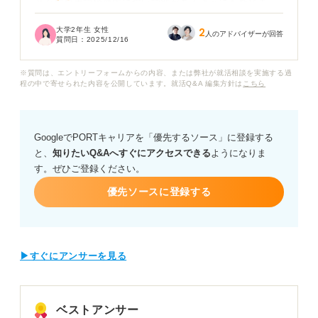
と有利な大学や就職に強い学部があるようにも感じま
す。
大学2年生 女性
2
人のアドバイザーが回答
質問日：
2025/12/16
観光学部やホスピタリティ系の学部のほうが有利なので
しょうか？ それとも、経済学部や文学部など、一般大学
※質問は、エントリーフォームからの内容、または弊社が就活相談を実施する過
からでも一流ホテルに就職できるのか気になります。
程の中で寄せられた内容を公開しています。就活Q&A 編集方針は
こちら
また、一流ホテルを目指す場合、学生のうちにどんな経
験やスキルを積むと良いのでしょうか？ 採用担当者に評
GoogleでPORTキャリアを「優先するソース」に登録する
価されるポイントや、実際に活躍している社員の特徴な
と、
知りたいQ&Aへすぐにアクセスできる
ようになりま
ども知りたいです。
す。ぜひご登録ください。
優先ソースに登録する
▶すぐにアンサーを見る
ベストアンサー