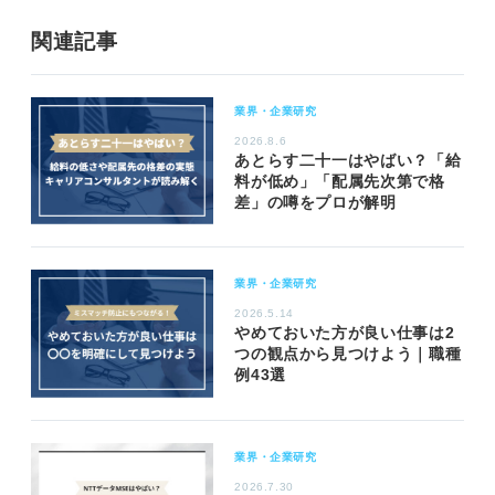
関連記事
業界・企業研究
2026.8.6
あとらす二十一はやばい？「給
料が低め」「配属先次第で格
差」の噂をプロが解明
業界・企業研究
2026.5.14
やめておいた方が良い仕事は2
つの観点から見つけよう｜職種
例43選
業界・企業研究
2026.7.30