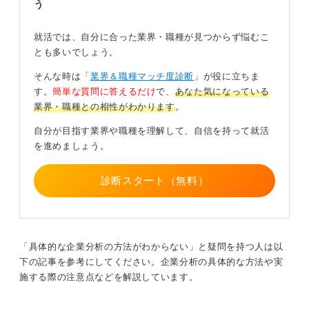
う
語学力よりもホスピタリティ精神を発揮した経験が
重視される
就活では、自分に合った業界・職種が見つからず悩むこ
とも多いでしょう。
次に「積むべき経験・スキル」については、グローバル
な顧客に対応するための語学力は強力な武器になりま
そんな時は「
業界＆職種マッチ度診断
」が役に立ちま
す。
す。
簡単な質問に答えるだけ
で、
あなた気になっている
業界・職種との相性がわかります
。
しかし、それ以上に評価されるのは「他者の期待を超え
る行動をした経験」です。
自分が目指す業界や職種を理解して、自信を持って就活
を進めましょう。
マニュアル通りではなく、アルバイトなどで「相手が何
を求めているかを察知し、行動に移して喜ばれた経験」
は、ホスピタリティの原石として高く評価されます。
診断スタート（無料）
臨機応変かつ冷静に対応できる芯の強さが求められ
る
「具体的な企業分析の方法がわからない」と疑問を持つ人は以
最後に、現場で活躍しているのは、「品格」と「タフ
下の記事を参考にしてください。企業分析の具体的な方法や実
さ」を兼ね備えた人です。
施する際の注意点などを解説しています。
華やかに見えますが、現場はチームプレーであり、予期