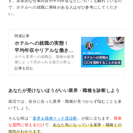
る場合は、経営学部や商学部・経済学部で学んだことが
す。具体的な仕事内容や平均年収などについても触れているの
有利に働くでしょう。
で、ホテルへの就職に興味がある人はぜひ参考にしてくださ
い。
身に付けると良い経験・スキルも希望職種による
学生のうちに身に付けると良い経験やスキルも、希望さ
関連記事
れている職種によって異なります。
ホテルへの就職の実態！
平均年収やリアルな働き方
サービス業を希望されているのであれば、質の高いサー
ホテル業界への就職は、職種や顧客
をプロが徹底解説
ビスが提供できるよう自身も機会があれば一流のサービ
層によって求められる能力が異なり
スを受けて、真似るべきところは真似ていくと良いと考
ます。この記事ではホテル就職の実
記事を読む
えます。
態をキャリアコンサルタントととも
に解説します。業界の動向やホテル
マーケティングを希望しているのであれば、ホテル業界
への就職に必要な学歴も解説するの
やサービス業界の市場動向を頻繁にチェックするなどし
で、ぜひ参考にしてみてください。
あなたが受けないほうがいい業界・職種を診断しよう
て能力を身に付けるのが良いでしょう。
就活では、自分に合った業界・職種が見つからず悩むことも多
いでしょう。
語学力やコミュニケーション能力は評価ポイントに
なる！
そんな時は「
業界＆職種マッチ度診断
」が役に立ちます。
簡単
な質問に答えるだけ
で、
あなた気になっている業界・職種との
また、一流ホテルは、各国のVIPも使用するホテルです
相性がわかります
。