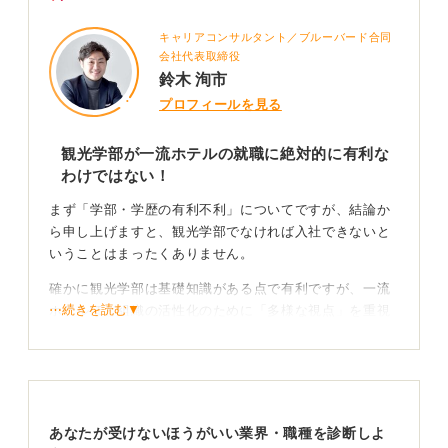
キャリアコンサルタント／ブルーバード合同
会社代表取締役
鈴木 洵市
プロフィールを見る
観光学部が一流ホテルの就職に絶対的に有利な
わけではない！
まず「学部・学歴の有利不利」についてですが、結論か
ら申し上げますと、観光学部でなければ入社できないと
いうことはまったくありません。
確かに観光学部は基礎知識がある点で有利ですが、一流
⋯続きを読む▼
ホテルほど組織の活性化のために「多様な視点」を重視
します。そのため、経済、法、文系・理系問わず、一般
大学からも多くの採用実績があります。
企業は「何を学んだか」以上に、「あなたがどのような
人物か」を重視しているのです。
あなたが受けないほうがいい業界・職種を診断しよ