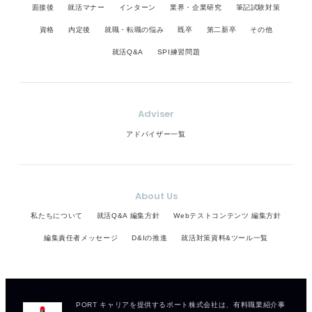
面接後
就活マナー
インターン
業界・企業研究
筆記試験対策
資格
内定後
就職・転職の悩み
既卒
第二新卒
その他
就活Q&A
SPI練習問題
Adviser
アドバイザー一覧
About Us
私たちについて
就活Q&A 編集方針
Webテストコンテンツ 編集方針
編集責任者メッセージ
D&Iの推進
就活対策資料&ツール一覧