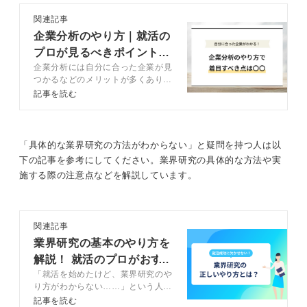
せぬトラブルの連続です。そのため、採用担当者は「優
雅さのなかに、困難な状況でも笑顔を絶やさず、冷静に
関連記事
対応できる芯の強さがあるか」を見ています。
企業分析のやり方｜就活の
プロが見るべきポイントや
業界・企業分析で各ホテルの「色」を知ることは大前提
企業分析には自分に合った企業が見
注意点を解説
ですが、まずはご自身の経験のなかから、他者に寄り添
つかるなどのメリットが多くありま
い、粘り強く行動できたエピソードを棚卸ししてみてく
す。また集めた企業情報をうまく活
記事を読む
ださい。それが内定への第一歩となります。
用することで、就活を効率的に進め
ることができますよ。この記事で
は、企業分析の正しいやり方から効
1
率化のコツまでキャリアコンサルタ
「具体的な業界研究の方法がわからない」と疑問を持つ人は以
ントとともに徹底解説します。
下の記事を参考にしてください。業界研究の具体的な方法や実
施する際の注意点などを解説しています。
関連記事
業界研究の基本のやり方を
解説！ 就活のプロがおす
「就活を始めたけど、業界研究のや
すめの方法を紹介
り方がわからない……」という人は
多いでしょう。この記事では、業界
記事を読む