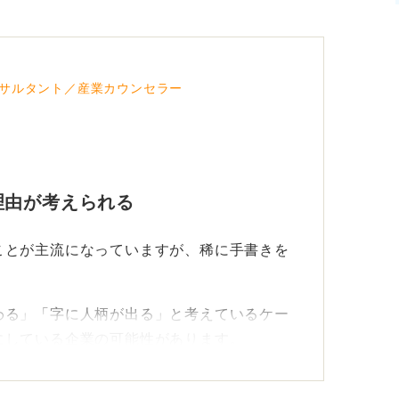
定しています。
くなかった部分です。
サルタント／産業カウンセラー
理由が考えられる
ことが主流になっていますが、稀に手書きを
わる」「字に人柄が出る」と考えているケー
にしている企業の可能性があります。
るのであれば、パソコンを使わずに必ず手書