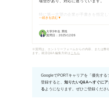
場合があり、対応に迷っています。
特に第一志望の企業が手書きを指定し
⋯続きを読む▼
問に感じています。
大学3年生 男性
IT化が進むなかで、企業が手書きを
質問日：
2025/12/26
企業が手書きを求める背景や意図、そ
※質問は、エントリーフォームからの内容、または弊
ます。就活Q&A 編集方針は
こちら
について教えていただきたいです。
GoogleでPORTキャリアを「優先す
登録すると、
知りたいQ&Aへすぐにア
る
ようになります。ぜひご登録くださ