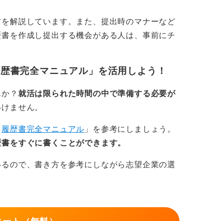
応すべきです。
方を解説しています。また、提出時のマナーなど
で作成してしまうと、志望度が低いと判断さ
歴書を作成し提出する機会がある人は、事前にチ
に書こう
履歴書完全マニュアル」を活用しよう！
字のうまい下手よりも相手が読みやすいよう
んか？
就活は限られた時間の中で準備する必要が
いけません。
の誠意は必ず採用担当者に伝わりますし「仕
「
履歴書完全マニュアル
」を参考にしましょう。
う好印象につながります。
歴書をすぐに書くことができます。
なのではないか」というマイナスの印象を与
いるので、書き方を参考にしながら志望企業の選
指定は自分の誠実さをアピールするチャンス
るようにしましょう。