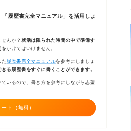
きくかかわっていたことも
、「履歴書完全マニュアル」を活用しよ
た。今述べた点を見たいということに加え、
定されているからです。
ませんか？
就活は限られた時間の中で準備す
字をどれだけの大きさで書けば埋まるかとい
間をかけてはいけません。
いという点が結構大事になってくるからで
した
履歴書完全マニュアル
を参考にしましょ
できる履歴書をすぐに書くことができます。
料を作る際も、相手がみるという視点を持っ
いているので、書き方を参考にしながら志望
ってきます。
てしまうことがありますが、それをしてしま
ています。
タート（無料）
していると「あれ？」と思ってしまうので、
という判断をこの人はどこでするのか、とい