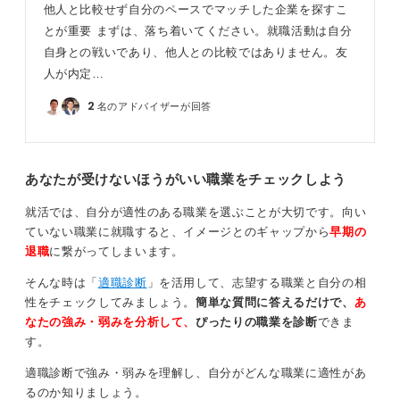
です。
他人と比較せず自分のペースでマッチした企業を探すこ
とが重要 まずは、落ち着いてください。就職活動は自分
少数集中で進めることで自然と自己分析がしやすく
自身との戦いであり、他人との比較ではありません。友
なる
人が内定…
2
名のアドバイザーが回答
3月以降は情報量が一気に増えるため、複数企業の同時並
行より少数集中のほうが迷わず進められます。ES提出や
選考が始まると、自然と自分の強みや方向性が見えやす
くなり、それが結果的に自己分析の精度も上げてくれま
あなたが受けないほうがいい職業をチェックしよう
す。
就活では、自分が適性のある職業を選ぶことが大切です。向い
不安を和らげるには、「今から動けばまだ間に合う」と
ていない職業に就職すると、イメージとのギャップから
早期の
いう事実を知ることが一番効果的です。就活はスタート
退職
に繋がってしまいます。
の速さより「進み方」で結果が変わります。遅れを感じ
る今だからこそ、集中して動ける強みもあるのです。
そんな時は「
適職診断
」を活用して、志望する職業と自分の相
性をチェックしてみましょう。
簡単な質問に答えるだけで、
あ
0
なたの強み・弱みを分析して、
ぴったりの職業を診断
できま
す。
適職診断で強み・弱みを理解し、自分がどんな職業に適性があ
るのか知りましょう。