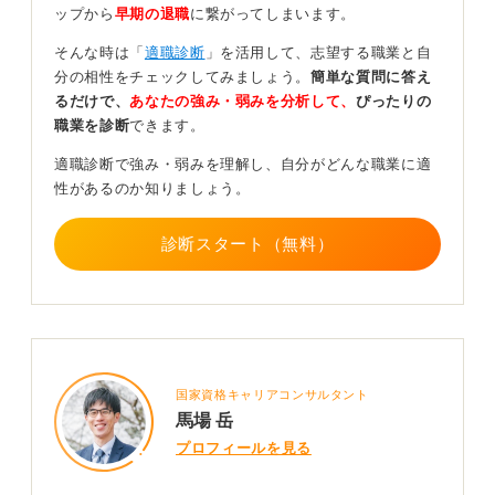
ップから
早期の退職
に繋がってしまいます。
です。
そんな時は「
適職診断
」を活用して、志望する職業と自
まず、自己分析（強み・価値観の整理）を1〜2日で一気
分の相性をチェックしてみましょう。
簡単な質問に答え
に進めましょう。同時に志望業界を2〜3つに絞ると行動
るだけで、
あなたの強み・弱みを分析して、
ぴったりの
しやすくなります。
職業を診断
できます。
次にガクチカ・自己PRの型を早めに作ると、エントリー
適職診断で強み・弱みを理解し、自分がどんな職業に適
が始まっても慌てず対応可能です。
性があるのか知りましょう。
また、適性検査は直前の対策ではスコアが伸びないた
め、今から少しずつ対策しておきましょう。
診断スタート（無料）
7割の準備でスピーディーに進めることが最大の鍵！
3月スタートでも間に合う最大のコツは、完璧を求めて動
けなくなるのではなく、70％の準備で応募しながら進め
る姿勢です。就活はスピードと改善の繰り返しで成果が
国家資格キャリアコンサルタント
出ます。
馬場 岳
不安を感じるのは自然なことですが、行動を始めれば必
プロフィールを見る
ず流れが変わります。まずは、一社で良いのでエントリ
ーしてみてください。行動が自信の最初の一歩になりま