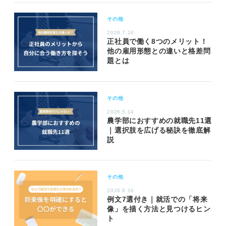
その他
2026.7.24
正社員で働く8つのメリット！
他の雇用形態との違いと格差問
題とは
その他
2026.5.14
農学部におすすめの就職先11選
｜選択肢を広げる秘訣を徹底解
説
その他
2026.6.16
例文7選付き｜就活での「将来
像」を描く方法と見つけるヒン
ト