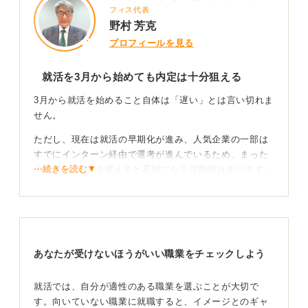
フィス代表
野村 芳克
プロフィールを見る
就活を3月から始めても内定は十分狙える
3月から就活を始めること自体は「遅い」とは言い切れま
せん。
ただし、現在は就活の早期化が進み、人気企業の一部は
すでにインターン経由で選考が進んでいるため、まった
⋯続きを読む▼
く準備せず3月を迎えると不利になる可能性はあります。
しかし、3月以降に募集を開始する企業も多く、中堅企業
や業界準大手はこれから本格的に動く時期です。焦らな
くて大丈夫です。
あなたが受けないほうがいい職業をチェックしよう
まずは自己分析と並行して業界の絞り込みをおこな
おう
就活では、自分が適性のある職業を選ぶことが大切で
す。向いていない職業に就職すると、イメージとのギャ
今から巻き返すには、優先順位をつけて動くことが大切