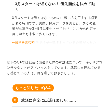
3月スタートは遅くない！ 優先順位を決めて動
す。
く
0
3月スタートは遅くはないものの、戦い方を工夫する必要
がある時期です。実際、採用データを見ると、多くの企
業が本選考を3～5月に集中させており、ここから内定を
得る学生も非常に多くいます。
⋯続きを読む▼
ただし、早期選考で枠が一部埋まっている企業があるの
も事実のため、ポイントは優先順位を決めて動くことで
す。
以下のQAでは就活に出遅れた際の対処法について、キャリアコ
まずは志望軸をざっくり固める！
ンサルタントがアドバイスをしています。就活に出遅れている
と感じている人は、目を通しておきましょう。
まず取り組んでほしいのは、自己分析よりも志望軸をざ
っくり固めることです。完璧な分析は必要なく、どんな
Q&A
働き方が向いているか、どんな業界を避けたいかなど、
もっと知りたい
簡単な線引きができれば十分スタートが切れます。
就活に完全に出遅れました……。
次に、応募企業を3～5社に絞り、説明会・エントリーシ
ート（ES）・適性検査の準備をセットで進めると効率的