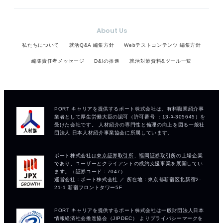
About Us
私たちについて
就活Q&A 編集方針
Webテストコンテンツ 編集方針
編集責任者メッセージ
D&Iの推進
就活対策資料&ツール一覧