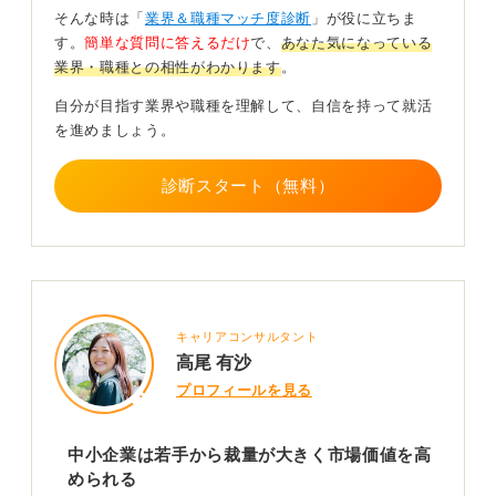
広げよう！
そんな時は「
業界＆職種マッチ度診断
」が役に立ちま
す。
簡単な質問に答えるだけ
で、
あなた気になっている
また、業界のなかでの立ち位置、顧客基盤、数年先のビ
業界・職種との相性がわかります
。
ジョンが語られているかなどを見ることで、安定性や将
来性は判断しやすくなります。
自分が目指す業界や職種を理解して、自信を持って就活
を進めましょう。
将来転職を見すえているのであれば、業務を通じて再現
性のあるスキルを意識的に身に付けることが非常に重要
診断スタート（無料）
です。
環境をどう活かすかは自分次第であるため、自分の努力
次第でキャリアの選択肢は十分広げられると覚えておき
ましょう。
0
キャリアコンサルタント
高尾 有沙
プロフィールを見る
中小企業は若手から裁量が大きく市場価値を高
められる