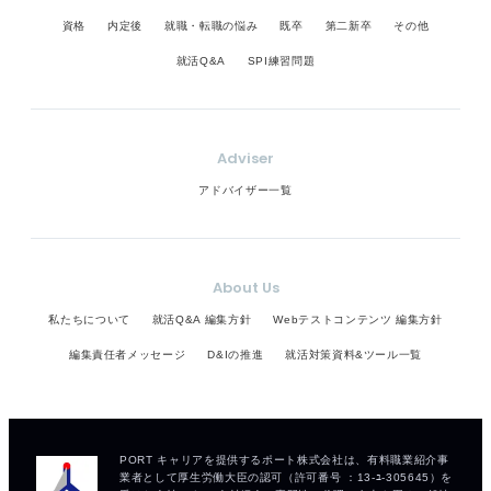
資格
内定後
就職・転職の悩み
既卒
第二新卒
その他
就活Q&A
SPI練習問題
Adviser
アドバイザー一覧
About Us
私たちについて
就活Q&A 編集方針
Webテストコンテンツ 編集方針
編集責任者メッセージ
D&Iの推進
就活対策資料&ツール一覧