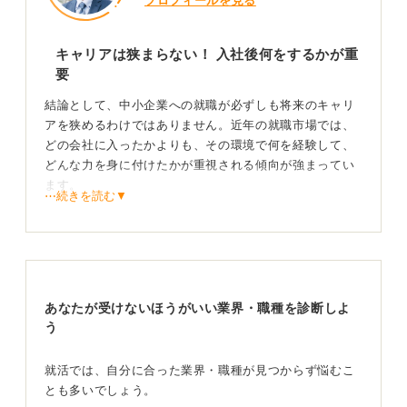
プロフィールを見る
キャリアは狭まらない！ 入社後何をするかが重
要
結論として、中小企業への就職が必ずしも将来のキャリ
アを狭めるわけではありません。近年の就職市場では、
どの会社に入ったかよりも、その環境で何を経験して、
どんな力を身に付けたかが重視される傾向が強まってい
ます。
⋯続きを読む▼
確かに大手に比べると、給与水準や知名度で差が出る場
合があるものの、その分若いうちから仕事の全体像にか
かわれたり、意思決定に近い経験を積めたりするのは中
小企業ならではの魅力です。
あなたが受けないほうがいい業界・職種を診断しよ
大切なのは企業基盤ではなく、事業が継続的に価値を生
う
み出しているかや、成長の余地があるかという視点で
す。
就活では、自分に合った業界・職種が見つからず悩むこ
再現性のあるスキルを意識して身に付けキャリアを
とも多いでしょう。