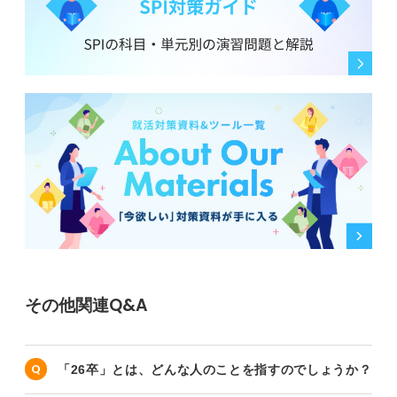
い、持ち運び可能なスキル（ポータブルスキル）を身に
付けること。
論理的思考力、問題解決能力、コミュニケーション能
力、そしてITスキルなどは、どの業界・企業でも通用し
ます。
数字で成果を出す経験、業務改善、顧客対応、プロジェ
クトを回す経験など、どの会社でも通用する形で実績を
作る意識を持つと、中小企業の裁量はむしろ武器になる
と覚えておきましょう。
0
その他関連Q&A
「26卒」とは、どんな人のことを指すのでしょうか？