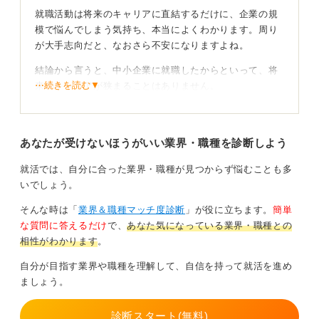
就職活動は将来のキャリアに直結するだけに、企業の規
模で悩んでしまう気持ち、本当によくわかります。周り
が大手志向だと、なおさら不安になりますよね。
結論から言うと、中小企業に就職したからといって、将
⋯続きを読む▼
来のキャリアが狭まることはありません。
むしろ、あなたの考え方や行動次第で、大手企業以上に
市場価値を高められる可能性を秘めているのです。狭ま
あなたが受けないほうがいい業界・職種を診断しよう
るとしたら「どんな環境で、何ができるようになった
か」が言えない働き方をしてしまったときです。
就活では、自分に合った業界・職種が見つからず悩むことも多
中小企業の最大のメリットは、若手のうちから任される
いでしょう。
仕事の幅が広く、裁量が大きいことです。
そんな時は「
業界＆職種マッチ度診断
」が役に立ちます。
簡単
大手企業では歯車の一つになりがちな業務も、中小企業
な質問に答えるだけ
で、
あなた気になっている業界・職種との
では一人で企画から実行、振り返りまで担当させてもら
相性がわかります
。
えるケースが多く、短期間で実践的なスキルや経験を積
自分が目指す業界や職種を理解して、自信を持って就活を進め
むことができます。
ましょう。
これは将来の転職市場において、強力な武器になるでし
ょう。
診断スタート(無料)