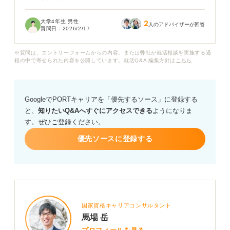
い」「転職で大企業出身者より不利になりやすい」とい
った話を聞くと、将来的にキャリアの選択肢が狭まらな
大学4年生 男性
2
いか不安に感じています。
人のアドバイザーが回答
質問日：
2026/2/17
若いうちから裁量を持てるなど、中小企業ならではのメ
※質問は、エントリーフォームからの内容、または弊社が就活相談を実施する過
リットは理解していますが、デメリットをどう受け止め
程の中で寄せられた内容を公開しています。就活Q&A 編集方針は
こちら
ればよいのか悩んでいます。
中小企業への就職を前向きに考えるうえで、企業の安定
GoogleでPORTキャリアを「優先するソース」に登録する
性や将来性を判断するためにチェックしておくべきポイ
と、
知りたいQ&Aへすぐにアクセスできる
ようになりま
ントは何でしょうか？また、将来の転職で不利にならな
す。ぜひご登録ください。
いために、中小企業で働きながら意識的に身につけてお
くべきスキルや経験についてアドバイスをいただければ
優先ソースに登録する
幸いです。
国家資格キャリアコンサルタント
馬場 岳