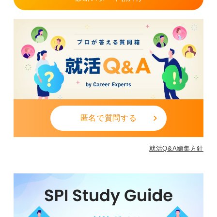
ポータブルスキルを意識し会社に依存しない働き方
をしよう！
企業の安定性を見極めるポイントは、直近の売上や利益
の推移だけではありません。どんな顧客がいて、どんな
強み（技術やサービス）があるか、競合とどう差別化し
ているかというビジネスモデルを理解することもポイン
トです。
特定の取引先に依存しすぎていないか、独自の強みを持
匿名で質問する
っているかを確認しましょう。
それ以外にも、業界の伸びに加えて、売上や利益が数年
単位でどう推移しているか、主な取引先に偏りがない
就活Q&A編集方針
か、離職率が高すぎないか、教育体制があるかを確認し
てみてください。
経営者のビジョンに共感できるかどうかも重要な要素で
す。
将来のキャリアのために意識すべきは、会社に依存しな