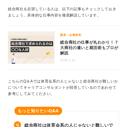
体育会系の傾向が現場や働く環境に強く反映されるので
総合商社を志望している人は、以下の記事もチェックしておき
す。
ましょう。具体的な仕事内容を徹底解説しています。
もともと体育会系の人はそのように日々、努力すること
に対して、今までの経験からストレスを感じにくく、体
育会系の人たちが集まりやすくなっているということに
業界・企業研究
なります。
総合商社の仕事が丸わかり！ 7
大商社の違いと就活術もプロが
解説
部署や企業文化によっては体育会系ではない人もい
る
2026.5.14
ただし、全ての商社がそうというわけではありません。
経理や総務など、ほかの企業とかかわる機会が少ない部
こちらのQ＆Aでは体育会系の人じゃないと総合商社が難しいか
署や、独自の強みを開拓できている商社などでは体育会
についてキャリアコンサルタントが回答しているのであわせて
系の人ではない人も多くいるため、企業文化や部署によ
参考にしてみてください。
って雰囲気は異なると思いますよ。
Q&A
もっと知りたい
0
総合商社は体育会系の人じゃないと難しいで