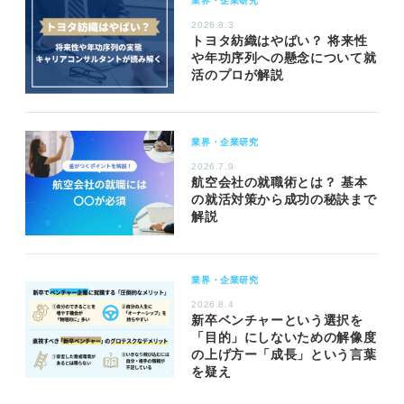
業界・企業研究
2026.8.3
トヨタ紡織はやばい？ 将来性
や年功序列への懸念について就
活のプロが解説
業界・企業研究
2026.7.9
航空会社の就職術とは？ 基本
の就活対策から成功の秘訣まで
解説
業界・企業研究
2026.8.4
新卒ベンチャーという選択を
「目的」にしないための解像度
の上げ方ー「成長」という言葉
を疑え