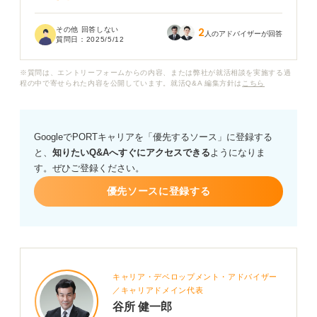
背景や具体的な仕事との関連性などがあれば詳しく教え
その他 回答しない
2
ていただきたいです。
人のアドバイザーが回答
質問日：
2025/5/12
※質問は、エントリーフォームからの内容、または弊社が就活相談を実施する過
程の中で寄せられた内容を公開しています。就活Q&A 編集方針は
こちら
GoogleでPORTキャリアを「優先するソース」に登録する
と、
知りたいQ&Aへすぐにアクセスできる
ようになりま
す。ぜひご登録ください。
優先ソースに登録する
キャリア・デベロップメント・アドバイザー
／キャリアドメイン代表
谷所 健一郎