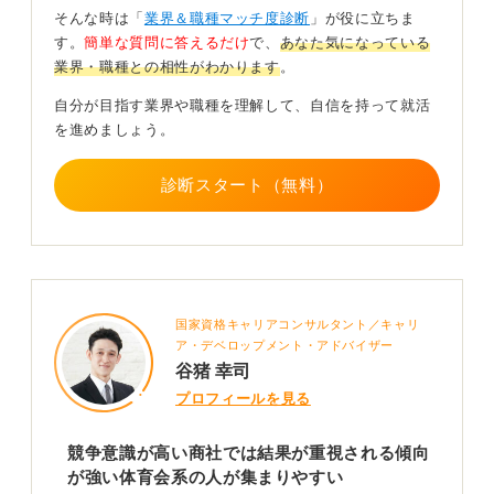
そんな時は「
業界＆職種マッチ度診断
」が役に立ちま
体育会系は体力、チームワーク、目標達成能力といった
す。
簡単な質問に答えるだけ
で、
あなた気になっている
強みを持っていますが、非体育会系の人材も自らの強み
業界・職種との相性がわかります
。
をしっかりとアピールすることが重要です。事務系の部
署では貿易関連の知識や法律知識、語学力が求められ、
自分が目指す業界や職種を理解して、自信を持って就活
IT関連の部署ではITスキルが重視されます。
を進めましょう。
また、営業系でも語学力や留学経験を重視する商社もあ
診断スタート（無料）
ります。体育会系や非体育会系という枠組みで考えるの
ではなく、応募先の商社が求める人物像を想定し、商社
で活かせるスキルや知識を強みとして積極的にアピール
することが大切です。
0
国家資格キャリアコンサルタント／キャリ
ア・デベロップメント・アドバイザー
谷猪 幸司
プロフィールを見る
競争意識が高い商社では結果が重視される傾向
が強い体育会系の人が集まりやすい