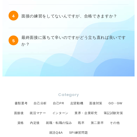
4
面接の練習をしてないんですが、合格できますか？
最終面接に落ちて辛いのですがどう立ち直れば良いです
5
か？
Category
書類選考
自己分析
自己PR
志望動機
面接対策
GD・GW
面接後
就活マナー
インターン
業界・企業研究
筆記試験対策
資格
内定後
就職・転職の悩み
既卒
第二新卒
その他
就活Q&A
SPI練習問題