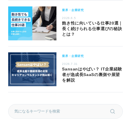
業界・企業研究
2026.6.5
飽き性に向いている仕事20選｜
長く続けられる仕事選びの秘訣
とは？
業界・企業研究
2026.7.31
Sansanはやばい？ IT企業経験
者が急成長SaaSの裏側や展望
を解説