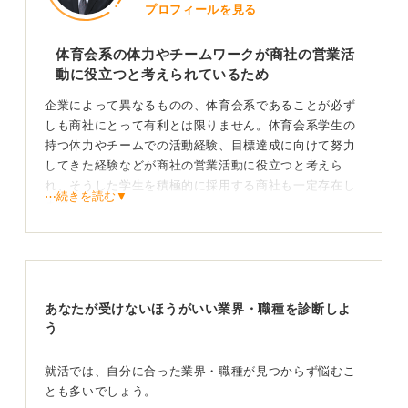
プロフィールを見る
体育会系の体力やチームワークが商社の営業活
動に役立つと考えられているため
企業によって異なるものの、体育会系であることが必ず
しも商社にとって有利とは限りません。体育会系学生の
持つ体力やチームでの活動経験、目標達成に向けて努力
してきた経験などが商社の営業活動に役立つと考えら
れ、そうした学生を積極的に採用する商社も一定存在し
⋯続きを読む▼
ます。
また、体育会系は縦のつながりを重視するため、OBや
OGとの関係が強固であることも一因といえるでしょう。
非体育会系の人は商社で活かせるスキルや知識をア
あなたが受けないほうがいい業界・職種を診断しよ
ピールすることが大切
う
しかし、商社が体育会系の人材だけで構成されているわ
就活では、自分に合った業界・職種が見つからず悩むこ
けではありません。商社の社員には、体育会系でない社
とも多いでしょう。
員や部活動を経験していない社員も多くいます。