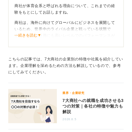
商社が体育会系と呼ばれる理由について、これまでの経
験をもとにしてお話しますね。
商社は、海外に向けてグローバルにビジネスを展開して
いるため、世界中のライバル企業と戦っている状態で
⋯続きを読む▼
す。そのため社員にも高いレベルでのパフォーマンスが
求められます。
商社は国内外の企業間で商品やサービスの取引を仲介し
ていることから激しい価格競争を戦う必要があるので
こちらの記事では、7大商社の企業別の特徴や社風を紹介してい
す。
ます。企業理解を深めるための方法も解説しているので、参考
にしてみてください。
企業は利益を出さないと存続できないため、常に競争意
識が高く、会社のために頑張ろうという気持ちを持って
いる人材を積極的に集めようとします。競争意識が高い
業界・企業研究
とチームワークやリーダーシップなどを重視していく環
7大商社への就職を成功させる3
境になっていくのです。
つの対策｜各社の特徴や魅力も
解説
実力主義や成果主義のものが多く、どれだけ利益を上げ
たか、どれだけ取引先を開拓できたかなど、成果がその
2026.6.5
まま個人に反映されることも多いです。つまり年功序列
よりも結果が重要視されます。そのため根性や努力など