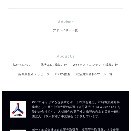
Adviser
アドバイザー一覧
About Us
私たちについて
就活Q&A 編集方針
Webテストコンテンツ 編集方針
編集責任者メッセージ
D&Iの推進
就活対策資料&ツール一覧