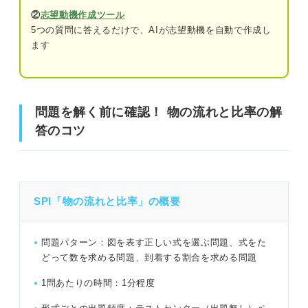
②
志望動機作成ツール
5つの質問に答えるだけで、AIが志望動機を自動で作成し
ます
問題を解く前に確認！ 物の流れと比率の解答のコツ
「物の流れと比率」の問題に共通する前提条件
問題を解く前に確認！ 物の流れと比率の解
前提条件①
答のコツ
前提条件②
前提条件③
SPI「物の流れと比率」の概要
SPI「物の流れと比率」練習問題3問｜山田さんによる解
き方の解説付き！
問題パターン：図を表す正しい式を選ぶ問題、式をた
どって数を求める問題、到着する割合を求める問題
問題1（難易度：★★☆☆☆）
1問あたりの時間：1分程度
問題2（難易度：★★★☆☆）