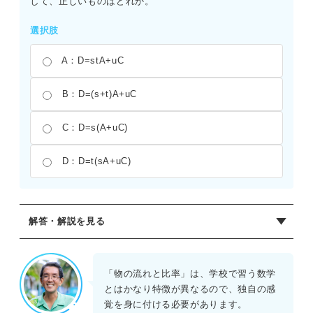
して、正しいものはどれか。
選択肢
A：D=stA+uC
B：D=(s+t)A+uC
C：D=s(A+uC)
D：D=t(sA+uC)
解答・解説を見る
正解：A
図の流れを整理する。Dへ到達するルートは2つある。
「物の流れと比率」は、学校で習う数学
とはかなり特徴が異なるので、独自の感
1つ目は、AからBを経由してくるルートである。AからBへ
覚を身に付ける必要があります。