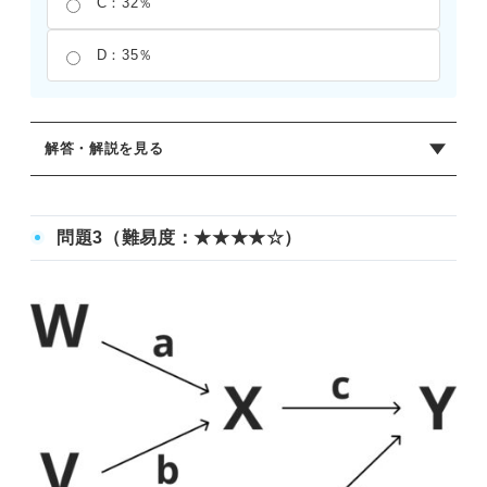
C：32％
D：35％
解答・解説を見る
正解：C
Pから出荷された総量と、Sに納品される量の比率を求め
問題3（難易度：★★★★☆）
る。
Pからの出荷総量は、QへのaP=0.3Pと、RへのbP=0.2P、
合計で0.5Pとなる。
Sへの納品量を考える際には、Rへの納品ルートが2つある
ことを考慮する必要がある。1つ目はPからRへ直接行くル
ートで、その量はbP=0.2P。2つ目はQを経由してRへ行く
ルートで、その量はcQ=c(aP)=0.4(0.3P)=0.12P。Rはこれ
らを合計した値なのでR=0.32Pであり、Sへの納品量S=dR