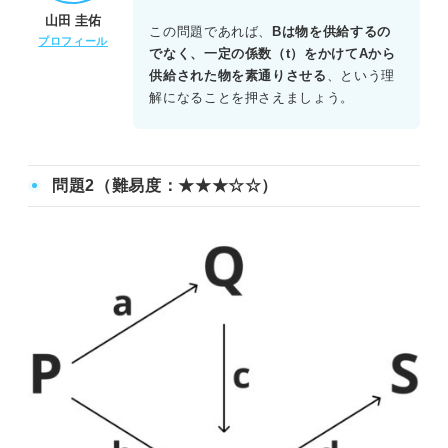
の流れはB=sAなので、BからDへの流れはtB=t(sA)=stAと
山田 圭佑
なる。
この問題であれば、
Bは物を供給するの
プロフィール
でなく、一定の係数（t）をかけてAから
2つ目は、Cから直接Dへ入るルートであり、これはuCと表
供給された物を素通りさせる
、という理
せる。
解になることを押さえましょう。
Dではこれらが合流するため、両方を足し合わせる。
したがって、正しい数式はD=stA+uCである。
問題2（難易度：★★★☆☆）