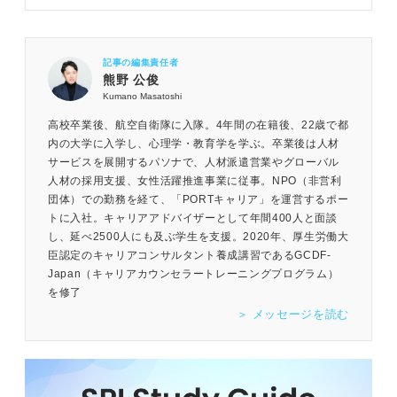
記事の編集責任者
熊野 公俊
Kumano Masatoshi
高校卒業後、航空自衛隊に入隊。4年間の在籍後、22歳で都
内の大学に入学し、心理学・教育学を学ぶ。卒業後は人材
サービスを展開するパソナで、人材派遣営業やグローバル
人材の採用支援、女性活躍推進事業に従事。NPO（非営利
団体）での勤務を経て、「PORTキャリア」を運営するポー
トに入社。キャリアアドバイザーとして年間400人と面談
し、延べ2500人にも及ぶ学生を支援。2020年、厚生労働大
臣認定のキャリアコンサルタント養成講習であるGCDF-
Japan（キャリアカウンセラートレーニングプログラム）
を修了
＞ メッセージを読む