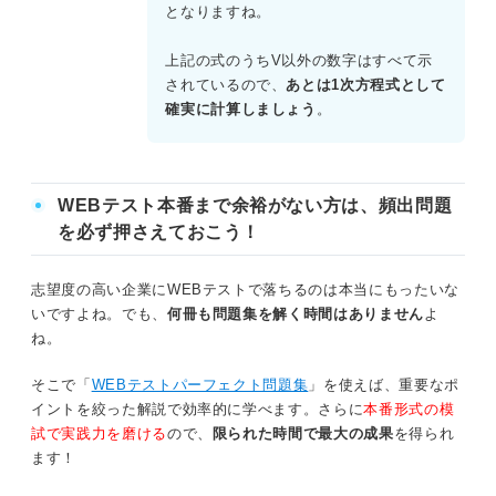
となりますね。
かっこの外の40を移項して、84=0.6(60+0.4V)
両辺を0.6で割ると、140=60+0.4V、0.4V=80、V=200
上記の式のうちV以外の数字はすべて示
されているので、
あとは1次方程式として
したがって、業者Vの在庫数は200である。
確実に計算しましょう
。
WEBテスト本番まで余裕がない方は、頻出問題
を必ず押さえておこう！
志望度の高い企業にWEBテストで落ちるのは本当にもったいな
いですよね。でも、
何冊も問題集を解く時間はありません
よ
ね。
そこで「
WEBテストパーフェクト問題集
」を使えば、重要なポ
イントを絞った解説で効率的に学べます。さらに
本番形式の模
試で実践力を磨ける
ので、
限られた時間で最大の成果
を得られ
ます！