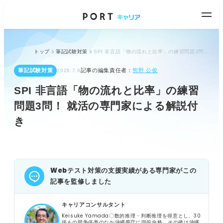
トップ
筆記試験対策
SPI 非言語「物の流れと比率」の練習問題3問！ 就活の専門家による解説付き
筆記試験対策
記事の編集責任者：
熊野 公俊
2026.7.9
SPI 非言語「物の流れと比率」の練習
問題3問！ 就活の専門家による解説付
き
Webテスト対策の支援実績がある専門家がこの
記事を監修しました
キャリアコンサルタント
Keisuke Yamada〇数的推理・判断推理を得意とし、30
倍もの競争倍率のなか沖縄県庁に現役合格。その後は沖縄