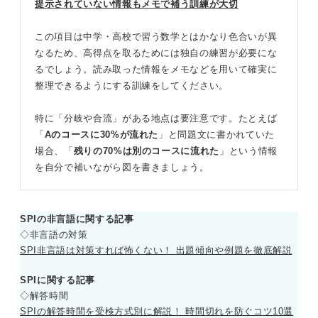
提示されていない情報もメモで補う訓練が大切
この項目は中学・高校で習う数学とはかなり色合いが異
なるため、高得点を取るためには独自の練習が必要にな
るでしょう。読み取った情報をメモなどを用いて確実に
整理できるようにする訓練をしてください。
特に「分岐や合流」がある地点は要注意です。たとえば
「
Aのコースに30%が流れた
」と問題文に書かれていた
場合、「
残りの70%は別のコースに流れた
」という情報
を自分で補いながら図を書きましょう。
SPIの非言語に関する記事
◇非言語の対策
SPI非言語は対策すれば怖くない！ 出題傾向や例題を徹底解説
SPIに関する記事
◇解答時間
SPIの解答時間を受検方式別に解説！ 時間切れを防ぐコツ10選