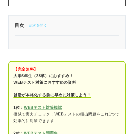
目次
問題を解く前に確認！ 物の流れと比率の解答のコ
ツ
「物の流れと比率」の問題に共通する前提条件
【完全無料】
前提条件①
大学3年生（28卒）におすすめ！
WEBテスト対策におすすめの資料
前提条件②
就活が本格化する前に早めに対策しよう！
前提条件③
1位：
WEBテスト対策模試
SPI「物の流れと比率」練習問題3問｜山田さんに
模試で実力チェック！WEBテストの頻出問題をこれ1つで
よる解き方の解説付き！
効率的に対策できます
問題1（難易度：★★☆☆☆）
2位：
WEBテスト問題集