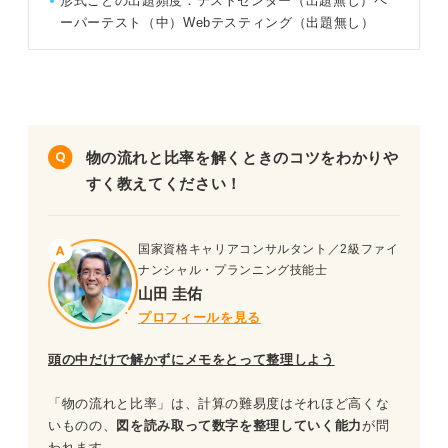
形式ごとの出題頻度：テストセンター（出題無し）ペ
問題3（難易度：★★★★☆）
ーパーテスト（中）Webテスティング（出題無し）
SPI「物の流れと比率」を対策する際のポイント
物の流れと比率以外の練習問題も解いてみよう！
物の流れと比率を解くときのコツをわかりや
すく教えてください！
国家資格キャリアコンサルタント／2級ファイ
ナンシャル・プランニング技能士
山田 圭佑
プロフィールを見る
頭の中だけで解かずにメモをとって整理しよう
「物の流れと比率」は、計算の難易度はそれほど高くな
いものの、
図を読み取って数字を整理していく能力
が問
われます。