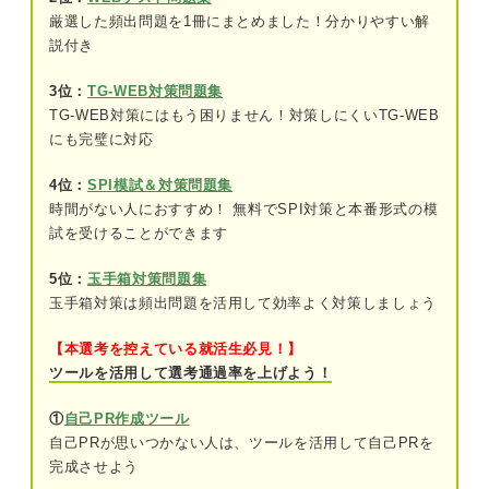
厳選した頻出問題を1冊にまとめました！分かりやすい解
問題2（難易度：★★★☆☆）
説付き
問題3（難易度：★★★★☆）
3位：
TG-WEB対策問題集
TG-WEB対策にはもう困りません！対策しにくいTG-WEB
SPI「物の流れと比率」を対策する際のポイント
にも完璧に対応
物の流れと比率以外の練習問題も解いてみよう！
4位：
SPI模試＆対策問題集
時間がない人におすすめ！ 無料でSPI対策と本番形式の模
試を受けることができます
5位：
玉手箱対策問題集
玉手箱対策は頻出問題を活用して効率よく対策しましょう
【本選考を控えている就活生必見！】
ツールを活用して選考通過率を上げよう！
①
自己PR作成ツール
自己PRが思いつかない人は、ツールを活用して自己PRを
完成させよう