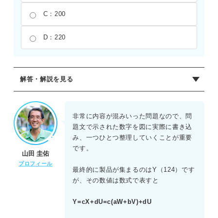
C：200
D：220
解答・解説を見る
正解：C
まず、業者Xに集まる数を式で表す。X=aW+bVである。
非常に内容が混みいった問題なので、問
題文で示された数字を図に実際に書き込
次に、最終地点Yに集まる数を式で表す。Y=cX+dUであ
み、一つひとつ整理していくことが重要
る。
です。
山田 圭佑
プロフィール
このYの式のXに、最初の式を代入すると、
最終的に製品が集まるのはY（124）です
Y=c(aW+bV)+dUとなる。
が、その数値は数式で表すと
数値を代入してVを求める。124=0.6{(0.5×120)+0.4V}+
(0.2×200)
Y=cX+dU=c(aW+bV)+dU
124=0.6(60+0.4V)+40