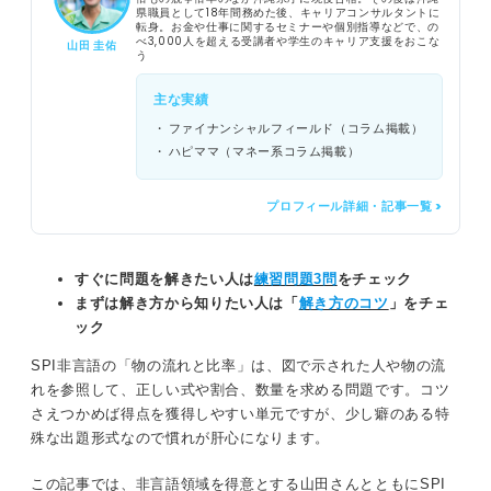
県職員として18年間務めた後、キャリアコンサルタントに
転身。お金や仕事に関するセミナーや個別指導などで、の
べ3,000人を超える受講者や学生のキャリア支援をおこな
山田 圭佑
う
主な実績
ファイナンシャルフィールド（コラム掲載）
ハピママ（マネー系コラム掲載）
プロフィール詳細・記事一覧 >
すぐに問題を解きたい人は
練習問題3問
をチェック
まずは解き方から知りたい人は「
解き方のコツ
」をチェ
ック
SPI非言語の「物の流れと比率」は、図で示された人や物の流
れを参照して、正しい式や割合、数量を求める問題です。コツ
さえつかめば得点を獲得しやすい単元ですが、少し癖のある特
殊な出題形式なので慣れが肝心になります。
この記事では、非言語領域を得意とする山田さんとともにSPI