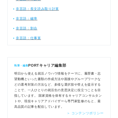
非言語：長文読み取り計算
非言語：確率
非言語：割合
非言語：仕事算
PORTキャリア編集部
執筆・編集
明日から使える就活ノウハウ情報をテーマに、履歴書・志
望動機といった書類の作成方法や面接やグループワークな
どの選考対策の方法など、多様な選択肢や答えを提示する
ことで、一人ひとりの就活生の意思決定に役立つことを目
指しています。 国家資格を保有するキャリアコンサルタン
トや、現役キャリアアドバイザーら専門家監修のもと、最
高品質の記事を配信しています。
＞ コンテンツポリシー