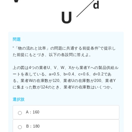
より、S=0.5×0.32P=0.16Pである。
求める割合は、0.16Pを0.5Pで割って算出する。
0.16P÷0.5P＝0.32 よって、正解は32％である。
問題
“「物の流れと比率」の問題に共通する前提条件”で提示し
た前提にもとづき、以下の各設問に答えよ。
上の図は4つの業者U、V、W、Xから業者Yへの製品供給ル
ートを表している。a=0.5、b=0.4、c=0.6、d=0.2であ
る。業者Wの在庫数が120、業者Uの在庫数が200、業者Y
に集まった数が124のとき、業者Vの在庫数はいくつか。
選択肢
A：160
B：180