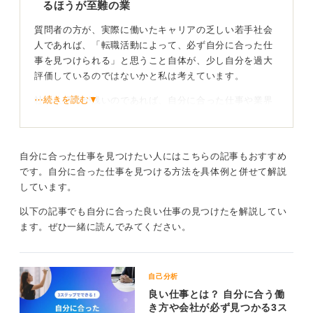
るほうが至難の業
自分に合った仕事を見つけるには、論理だけではなく、
最終的には感情や感覚も大切にしてほしいと思います。
質問者の方が、実際に働いたキャリアの乏しい若手社会
人であれば、「転職活動によって、必ず自分に合った仕
0
事を見つけられる」と思うこと自体が、少し自分を過大
評価しているのではないかと私は考えています。
⋯続きを読む▼
社会人経験が浅いのであれば、自分に合った仕事や業界
にまだ巡り合っていないだけかもしれません。もう少し
厳しく言えば、自らの行動が足りていないだけかもしれ
ません。
自分に合った仕事を見つけたい人にはこちらの記事もおすすめ
「自分に合った仕事」を見つけるためにとるべき具体的
です。自分に合った仕事を見つける方法を具体例と併せて解説
な行動は、仕事に限らず、いろいろな経験をしてみるこ
しています。
とです。本を読む、今まで行ったことのない場所へ行っ
以下の記事でも自分に合った良い仕事の見つけたを解説してい
てみるなど、何でも構いません。これまでの人生では興
ます。ぜひ一緒に読んでみてください。
味がわかなかったことを、あえてしてみるのも良いでし
ょう。
自己分析
行動してみることでわからないことが見えてくるこ
良い仕事とは？ 自分に合う働
ともある
き方や会社が必ず見つかる3ス