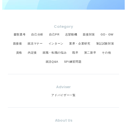
Category
書類選考
自己分析
自己PR
志望動機
面接対策
GD・GW
面接後
就活マナー
インターン
業界・企業研究
筆記試験対策
資格
内定後
就職・転職の悩み
既卒
第二新卒
その他
就活Q&A
SPI練習問題
Adviser
アドバイザー一覧
About Us