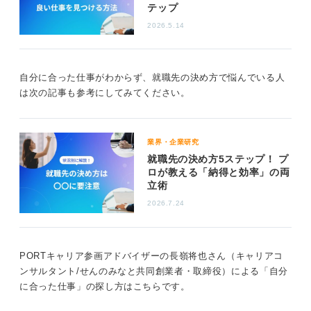
テップ
これからは何となく日常を過ごすのではなく、「こうい
2026.5.14
う行動をすると、自分はどう感じるのだろう」と、少し
アンテナを張って日々を過ごしていただきたいです。
実際に行動をしてみて、「つまらなかった」「自分には
自分に合った仕事がわからず、就職先の決め方で悩んでいる人
向いていなかった」と感じたとしても、それはそれで良
は次の記事も参考にしてみてください。
いのです。その経験と感情をメモし、「次はこうしてみ
よう」と少しずつ趣向を変えて、経験を蓄積していくこ
とが大切です。
業界・企業研究
様々な経験を通じて得られる気付きや自分の感情の動き
就職先の決め方5ステップ！ プ
は、実際に行動・経験をしてみないとわからないことで
ロが教える「納得と効率」の両
立術
す。自己分析は「その場で立ち止まって、自分の人生経
験を振り返る作業」ですが、そもそもの人生経験・行動
2026.7.24
履歴が少ないと、「自分は何がやりたいのだろう」と悩
んでしまうことが多いのです。
PORTキャリア参画アドバイザーの長嶺将也さん（キャリアコ
これまでの人生で経た経験とは、何か違うことを試して
ンサルタント/せんのみなと共同創業者・取締役）による「自分
みることから始めましょう。もし転職活動をしているの
に合った仕事」の探し方はこちらです。
であれば、短期間でも良いので、今まで働いたことのな
いジャンルの業界でアルバイトをしてみるのも有効で