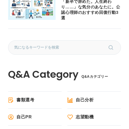
「新卒で辞めた。人生終わ
り……」な気分のあなたに。公
認心理師のおすすめ回復行動3
選
Q&Aカテゴリー
書類選考
自己分析
自己PR
志望動機