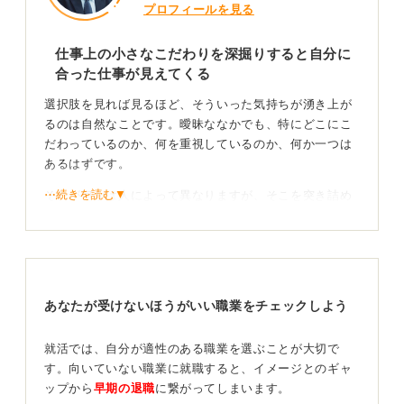
プロフィールを見る
仕事上の小さなこだわりを深掘りすると自分に
合った仕事が見えてくる
選択肢を見れば見るほど、そういった気持ちが湧き上が
るのは自然なことです。曖昧ななかでも、特にどこにこ
だわっているのか、何を重視しているのか、何か一つは
あるはずです。
⋯続きを読む▼
それが何かは人によって異なりますが、そこを突き詰め
て掘り下げていくことが大切です。
仕事内容が細かい作業をコツコツやることなのか、自由
が保証されていることなのか、などといった働き方のこ
だわりから、自分に合う仕事を見つける切り口を探って
あなたが受けないほうがいい職業をチェックしよう
みましょう。
条件の裏にある本音を探求！感情も大切に！
就活では、自分が適性のある職業を選ぶことが大切で
す。向いていない職業に就職すると、イメージとのギャ
ップから
早期の退職
に繋がってしまいます。
たとえば「仕事に縛られず休みが取りたい」ということ