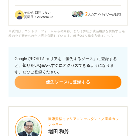
ありますが、「これが本当に自分のやりたいことなの
か？」「自分に合っているのか」と考えると、自信が持
その他 回答しない
2
てません。
人のアドバイザーが回答
質問日：
2025/6/12
自己分析をしてみても、自分の強みや興味関心が曖昧
※質問は、エントリーフォームからの内容、または弊社が就活相談を実施する過
で、将来何をしたいのかも不明確です。周りの友人がど
程の中で寄せられた内容を公開しています。就活Q&A 編集方針は
こちら
んどん内定を決めていくのを見て、焦りも感じて嫌にな
ってきました。
GoogleでPORTキャリアを「優先するソース」に登録する
同じように自分に合った仕事がわからずに悩んでいる方
と、
知りたいQ&Aへすぐにアクセスできる
ようになりま
はいますか？
す。ぜひご登録ください。
また、自分に合った仕事を見つけるための考え方や、具
優先ソースに登録する
体的な行動、自己分析の方法などについて、プロのキャ
リアコンサルタントの視点からアドバイスをいただけな
いでしょうか？
国家資格キャリアコンサルタント／産業カウ
ンセラー
増田 和芳