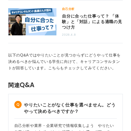
す。
自己分析
これらは、自分の懐の深さや経験の厚みを増すために役
自分に合った仕事って？ 「体
立ちます。すぐに就職しなければならないといった事情
験」と「対話」による適職の見
がないのであれば、そういった選択肢も持ってほしいと
つけ方
思います。
2026.4.8
0
以下のQ&Aではやりたいことが見つからずにどうやって仕事を
決めるべきか悩んでいる学生に向けて、キャリアコンサルタン
トが回答しています。こちらもチェックしてみてください。
Q&A
関連
やりたいことがなく仕事を選べません。どう
やって決めるべきですか？
自己分析や業界・企業研究で情報収集しよう やりたい