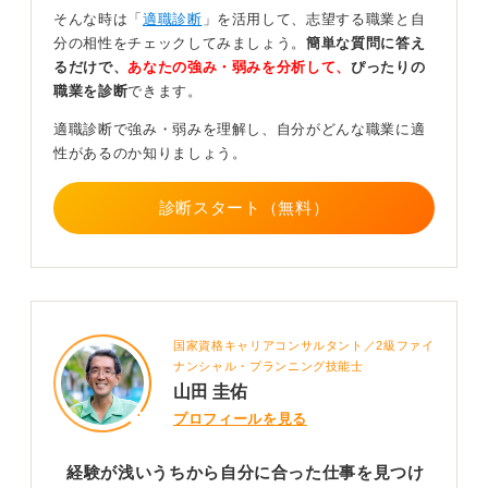
であれば、裏を返せば「自分の時間をコントロールした
そんな時は「
適職診断
」を活用して、志望する職業と自
い」「自由裁量で仕事を進めたい」ということかもしれ
分の相性をチェックしてみましょう。
簡単な質問に答え
ません。マイクロマネジメントされずに任せてもらえる
るだけで、
あなたの強み・弱みを分析して、
ぴったりの
環境を求めている、というようにとらえ直すことができ
職業を診断
できます。
ます。
適職診断で強み・弱みを理解し、自分がどんな職業に適
条件面で気になることがあったとしても、なぜそう思う
性があるのか知りましょう。
のかを考えることが大切です。もし興味の対象が複数あ
り一つに絞れないのであれば、いくつか比較検討した
診断スタート（無料）
り、転職活動の場合は職場見学などを利用して実際に見
てから判断したりするのも一つの方法です。
ワクワクすること、気持ちが前向きになること、時間を
忘れて熱中できること、興味があることなどを思い出し
てみるのも良いと思います。それらから自分に合った仕
国家資格キャリアコンサルタント／2級ファイ
事につながるかもしれません。
ナンシャル・プランニング技能士
また、なぜ転職活動を始めたのか、その理由を掘り下げ
山田 圭佑
てみることで、「これだけは絶対に嫌だ」というものが
プロフィールを見る
見えてくることもあります。それを避けるというのも一
つの考え方です。
経験が浅いうちから自分に合った仕事を見つけ