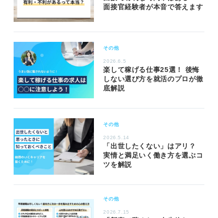
面接官経験者が本音で答えます
その他
2026.6.5
楽して稼げる仕事25選！ 後悔
しない選び方を就活のプロが徹
底解説
その他
2026.5.14
「出世したくない」はアリ？
実情と満足いく働き方を選ぶコ
ツを解説
その他
2026.7.15